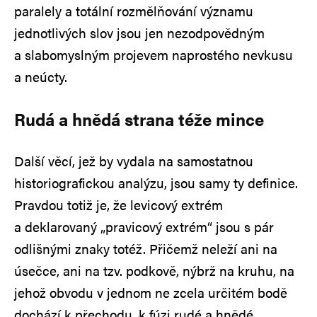
paralely a totální rozmělňování významu
jednotlivých slov jsou jen nezodpovědným
a slabomyslným projevem naprostého nevkusu
a neúcty.
Rudá a hnědá strana téže mince
Další věcí, jež by vydala na samostatnou
historiografickou analýzu, jsou samy ty definice.
Pravdou totiž je, že levicový extrém
a deklarovaný „pravicový extrém“ jsou s pár
odlišnými znaky totéž. Přičemž neleží ani na
úsečce, ani na tzv. podkově, nýbrž na kruhu, na
jehož obvodu v jednom ne zcela určitém bodě
dochází k přechodu, k fúzi rudé a hnědé.