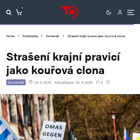
0
Home
Publicistika
Komentář
Strašení krajní pravicí jako kouřová clona
Strašení krajní pravicí
jako kouřová clona
Komentář
24. 4. 2025
Aktualizace:
25. 9. 2025
3