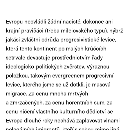
Evropu neovládli žádní nacisté, dokonce ani
krajní pravičáci (třeba mileiovského typu), nýbrž
jakási zvláštní odrůda progresivistické levice,
která tento kontinent po malých krůčcích
setrvale devastuje prostřednictvím řady
ideologicko-politických zvěrstev. Výraznou
položkou, takovým evergreenem progresivní
levice, kterého jsme se už dotkli, je masová
migrace. Za cenu mnoha mrtvých
a zmrzačených, za cenu horentních sum, za
cenu ničení vlastního kulturního dědictví se
Evropa dlouhé roky nechává zaplavovat vlnami
nelegálních imigrantů, kteří s sebou mimo jiné