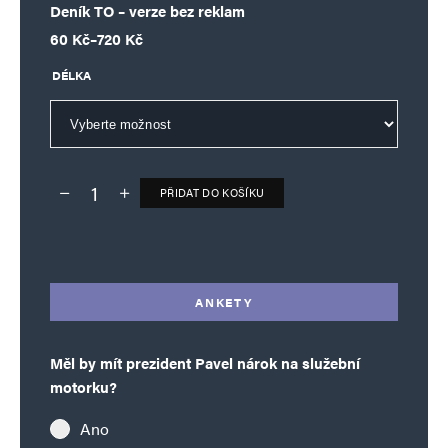
Deník TO – verze bez reklam
Rozpětí cen: 60 Kč až 720 Kč
60
Kč
–
720
Kč
DÉLKA
PŘIDAT DO KOŠÍKU
Deník TO – verze bez reklam množství
Alternative:
ANKETY
Měl by mít prezident Pavel nárok na služební
motorku?
Ano