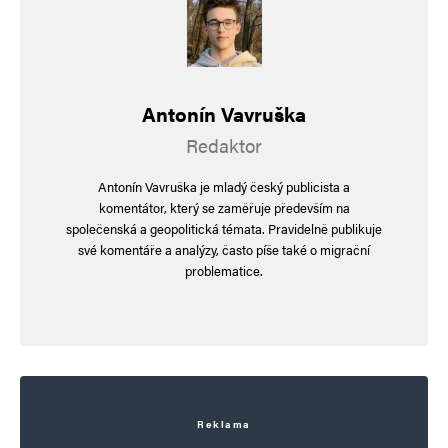
E-mail
*
Webová stránka
Antonín Vavruška
Redaktor
Uložit do prohlížeče jméno, e-mail a webovou stránku pro budoucí
komentáře.
Antonín Vavruška je mladý český publicista a
komentátor, který se zaměřuje především na
Informujte mě o nových komentářích e-mailem.
společenská a geopolitická témata. Pravidelně publikuje
své komentáře a analýzy, často píše také o migrační
problematice.
Informujte mě o nových příspěvcích e-mailem.
Alternative:
Reklama