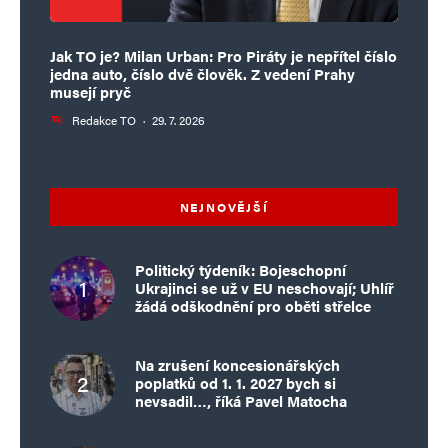
Jak TO je? Milan Urban: Pro Piráty je nepřítel číslo
jedna auto, číslo dvě člověk. Z vedení Prahy
musejí pryč
Redakce TO
·
29. 7. 2026
NEJNOVĚJŠÍ
Politický týdeník: Bojeschopní
Ukrajinci se už v EU neschovají; Uhlíř
žádá odškodnění pro oběti střelce
Na zrušení koncesionářských
poplatků od 1. 1. 2027 bych si
nevsadil…, říká Pavel Matocha