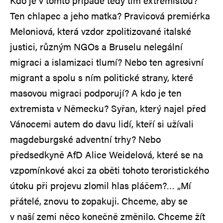
Kdo je v tomto případě tedy tím extremistou?
Ten chlapec a jeho matka? Pravicová premiérka
Meloniová, která vzdor zpolitizované italské
justici, různým NGOs a Bruselu nelegální
migraci a islamizaci tlumí? Nebo ten agresivní
migrant a spolu s ním politické strany, které
masovou migraci podporují? A kdo je ten
extremista v Německu? Syřan, který najel před
Vánocemi autem do davu lidí, kteří si užívali
magdeburgské adventní trhy? Nebo
předsedkyně AfD Alice Weidelová, které se na
vzpomínkové akci za oběti tohoto teroristického
útoku při projevu zlomil hlas pláčem?… „Mí
přátelé, znovu to zopakuji. Chceme, aby se
v naší zemi něco konečně změnilo. Chceme žít