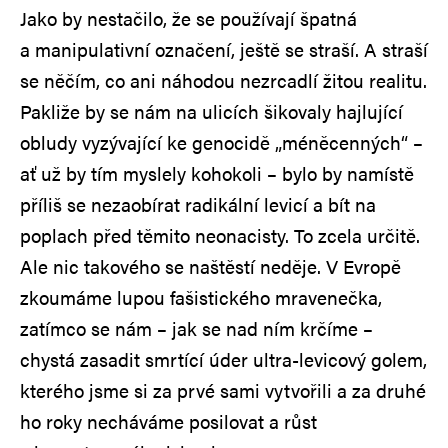
Jako by nestačilo, že se používají špatná
a manipulativní označení, ještě se straší. A straší
se něčím, co ani náhodou nezrcadlí žitou realitu.
Pakliže by se nám na ulicích šikovaly hajlující
obludy vyzývající ke genocidě „méněcenných“ –
ať už by tím myslely kohokoli – bylo by namístě
příliš se nezaobírat radikální levicí a bít na
poplach před těmito neonacisty. To zcela určitě.
Ale nic takového se naštěstí neděje. V Evropě
zkoumáme lupou fašistického mravenečka,
zatímco se nám – jak se nad ním krčíme –
chystá zasadit smrtící úder ultra-levicový golem,
kterého jsme si za prvé sami vytvořili a za druhé
ho roky necháváme posilovat a růst