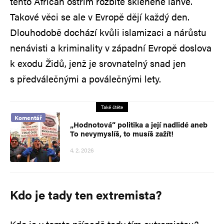
tento Afričan ostřím rozbité skleněné láhve.
Takové věci se ale v Evropě dějí každý den.
Dlouhodobě dochází kvůli islamizaci a nárůstu
nenávisti a kriminality v západní Evropě doslova
k exodu Židů, jenž je srovnatelný snad jen
s předválečnými a poválečnými lety.
Také čtěte
Komentář
„Hodnotová“ politika a její nadlidé aneb
To nevymyslíš, to musíš zažít!
4. 2. 2026
Kdo je tady ten extremista?