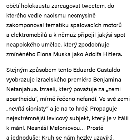
obětí holokaustu zareagovat tweetem, do
kterého vedle nacismu nesmyslně
zakomponoval tematiku spalovacích motorů
a elektromobilů a k němuž připojil jakýsi spot
neapolského umělce, který zpodobňuje
zmíněného Elona Muska jako Adolfa Hitlera.
Stejným způsobem tento Eduardo Castaldo
vyobrazuje izraelského premiéra Benjamina
Netanjahua. Izraeli, který považuje za „zemi
apartheidu“, mírně řečeno nefandí. Ve své zemi
„nevítá sionisty“ a je na to hrdý. Propaguje
nejextrémnější levicový subjekt, který je v Itálii
k mání. Nesnáší Meloniovou… Prostě
a jednoduše: Kruh se nám hezky uzavírá.