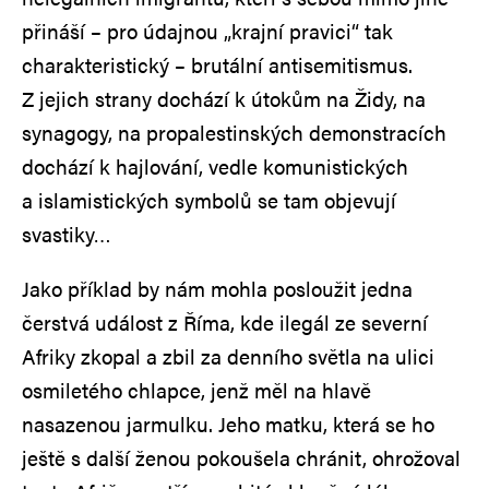
přináší – pro údajnou „krajní pravici“ tak
charakteristický – brutální antisemitismus.
Z jejich strany dochází k útokům na Židy, na
synagogy, na propalestinských demonstracích
dochází k hajlování, vedle komunistických
a islamistických symbolů se tam objevují
svastiky…
Jako příklad by nám mohla posloužit jedna
čerstvá událost z Říma, kde ilegál ze severní
Afriky zkopal a zbil za denního světla na ulici
osmiletého chlapce, jenž měl na hlavě
nasazenou jarmulku. Jeho matku, která se ho
ještě s další ženou pokoušela chránit, ohrožoval