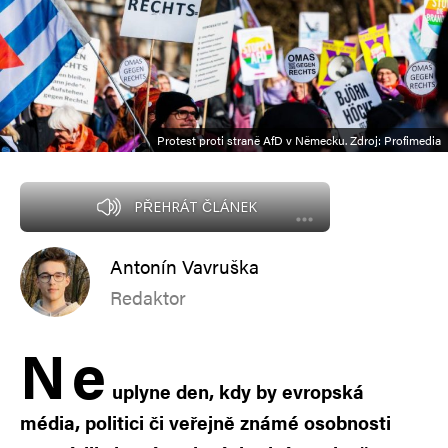
Protest proti straně AfD v Německu. Zdroj: Profimedia
PŘEHRÁT ČLÁNEK
Antonín Vavruška
Redaktor
N
e
uplyne den, kdy by evropská
média, politici či veřejně známé osobnosti