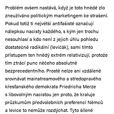
Problém ovšem nastává, když je toto hnědé zlo
zneužíváno politickým marketingem ke strašení.
Pokud totiž ti největší antifašisté označují
nálepkou nacisty každého, s kým jen trochu
nesouhlasí a kdo není z jejich úhlu pohledu
dostatečně radikální (levičák), sami tímto
přístupem ten hnědý extrém relativizují, protože
tím ztrácí punc něčeho absolutně
bezprecedentního. Prostě nelze ani vzdáleně
srovnávat mainstreamového a středopravého
křesťanského demokrata Friedricha Merze
s libovolným nacistou jen proto, že kraluje
průzkumům předvolebních preferencí Němců
a levice to nemůže rozdýchat. Tyto šílené