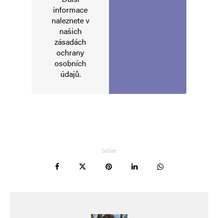
informace
naleznete v
našich
Napsat komentář
zásadách
ochrany
osobních
Vaše e-mailová adresa nebude zveřejněna.
Vyžadované informace jsou
označeny
*
údajů
.
Komentář
*
Sdílet
Jméno
*