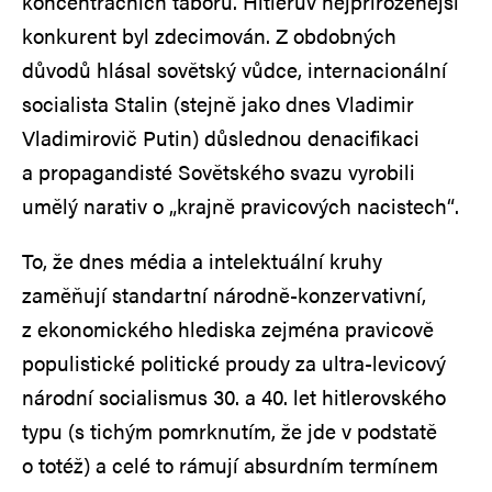
koncentračních táborů. Hitlerův nejpřirozenější
konkurent byl zdecimován. Z obdobných
důvodů hlásal sovětský vůdce, internacionální
socialista Stalin (stejně jako dnes Vladimir
Vladimirovič Putin) důslednou denacifikaci
a propagandisté Sovětského svazu vyrobili
umělý narativ o „krajně pravicových nacistech“.
To, že dnes média a intelektuální kruhy
zaměňují standartní národně-konzervativní,
z ekonomického hlediska zejména pravicově
populistické politické proudy za ultra-levicový
národní socialismus 30. a 40. let hitlerovského
typu (s tichým pomrknutím, že jde v podstatě
o totéž) a celé to rámují absurdním termínem