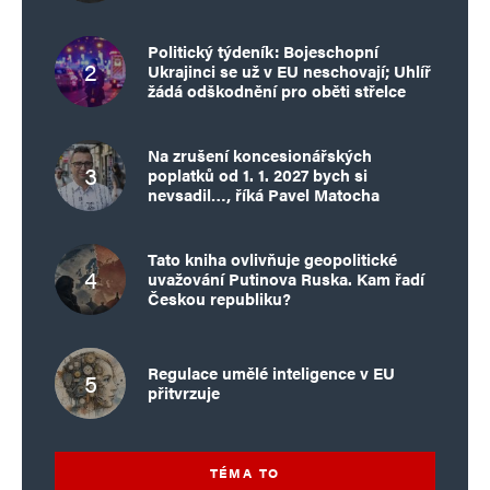
Politický týdeník: Bojeschopní
Ukrajinci se už v EU neschovají; Uhlíř
žádá odškodnění pro oběti střelce
Na zrušení koncesionářských
poplatků od 1. 1. 2027 bych si
nevsadil…, říká Pavel Matocha
Tato kniha ovlivňuje geopolitické
uvažování Putinova Ruska. Kam řadí
Českou republiku?
Regulace umělé inteligence v EU
přitvrzuje
TÉMA TO