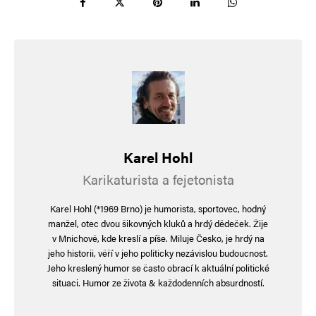
Karel Hohl
Karikaturista a fejetonista
Karel Hohl (*1969 Brno) je humorista, sportovec, hodný
manžel, otec dvou šikovných kluků a hrdý dědeček. Žije
v Mnichově, kde kreslí a píše. Miluje Česko, je hrdý na
jeho historii, věří v jeho politicky nezávislou budoucnost.
Jeho kreslený humor se často obrací k aktuální politické
situaci. Humor ze života & každodenních absurdností.