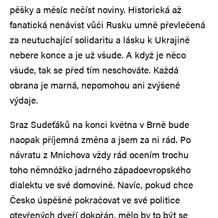
pěšky a měsíc nečíst noviny. Historická až
fanatická nenávist vůči Rusku umně převlečená
za neutuchající solidaritu a lásku k Ukrajině
nebere konce a je už všude. A když je něco
všude, tak se před tím neschováte. Každá
obrana je marná, nepomohou ani zvýšené
výdaje.
Sraz Sudeťáků na konci května v Brně bude
naopak příjemná změna a jsem za ni rád. Po
návratu z Mnichova vždy rád ocením trochu
toho němnóžko jadrného západoevropského
dialektu ve své domovině. Navíc, pokud chce
Česko úspěšně pokračovat ve své politice
otevřených dveří dokořán, mělo by to být se