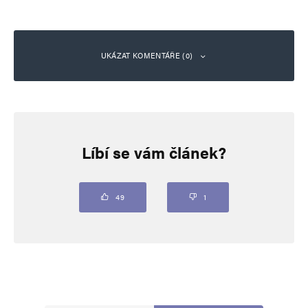
UKÁZAT KOMENTÁŘE (0)
Napsat komentář
Líbí se vám článek?
Vaše e-mailová adresa nebude zveřejněna.
Vyžadované informace jsou
označeny
*
Komentář
*
49
1