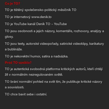
Co je TO?
TO je tištěný společensko-politický měsíčník TO
TO je internetový www.denik.to
TO je YouTube kanál Deník TO – YouTube
TO jsou osobnosti a jejich názory, komentáře, rozhovory, analýzy a
glosy.
TO jsou texty, autorské videopořady, satirické videoklipy, karikatury
a bublináže.
TO je nekorektní humor, satira a nadsázka.
Proč TO vzniklo?
TO je autentická svobodná platforma kritických autorů, kteří chtějí
žít v normálním nezregulovaném světě.
TO brání normální pohled na svět tím, že publikuje kritické názory
a souvislosti.
TO chce bavit sebe i ostatní.