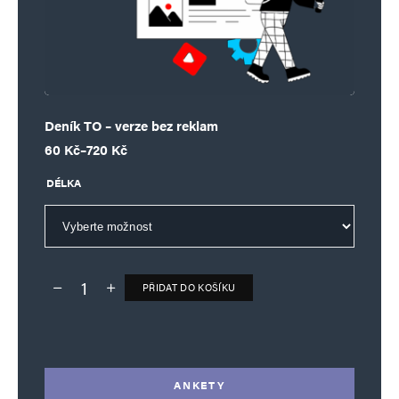
Deník TO – verze bez reklam
Rozpětí cen: 60 Kč až 720 Kč
60
Kč
–
720
Kč
DÉLKA
PŘIDAT DO KOŠÍKU
Deník TO – verze bez reklam množství
Alternative:
ANKETY