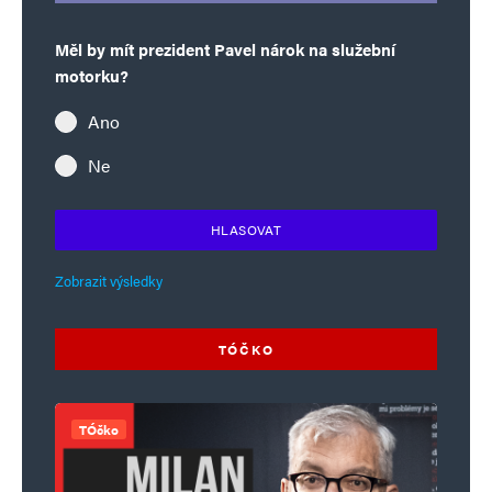
Měl by mít prezident Pavel nárok na služební
motorku?
Ano
Ne
HLASOVAT
Zobrazit výsledky
TÓČKO
TÓčko