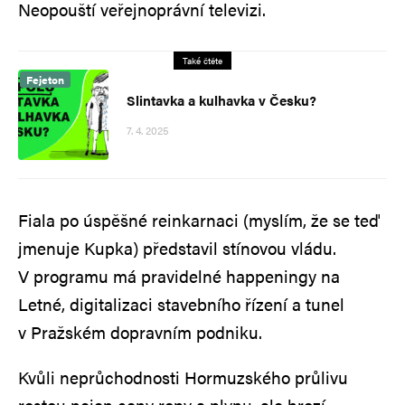
Neopouští veřejnoprávní televizi.
Také čtěte
Fejeton
Slintavka a kulhavka v Česku?
7. 4. 2025
Fiala po úspěšné reinkarnaci (myslím, že se teď
jmenuje Kupka) představil stínovou vládu.
V programu má pravidelné happeningy na
Letné, digitalizaci stavebního řízení a tunel
v Pražském dopravním podniku.
Kvůli neprůchodnosti Hormuzského průlivu