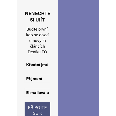
NENECHTE
Jméno
*
SI UJÍT
Buďte první,
kdo se dozví
o nových
E-mail
*
Webová stránka
článcích
Deníku TO
Uložit do prohlížeče jméno, e-mail a webovou stránku pro budoucí
komentáře.
Informujte mě o nových komentářích e-mailem.
Informujte mě o nových příspěvcích e-mailem.
Alternative: