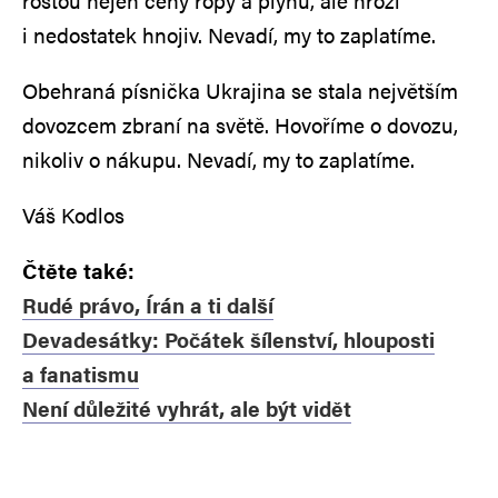
rostou nejen ceny ropy a plynu, ale hrozí
i nedostatek hnojiv. Nevadí, my to zaplatíme.
Obehraná písnička Ukrajina se stala největším
dovozcem zbraní na světě. Hovoříme o dovozu,
nikoliv o nákupu. Nevadí, my to zaplatíme.
Váš Kodlos
Čtěte také:
Rudé právo, Írán a ti další
Devadesátky: Počátek šílenství, hlouposti
a fanatismu
Není důležité vyhrát, ale být vidět