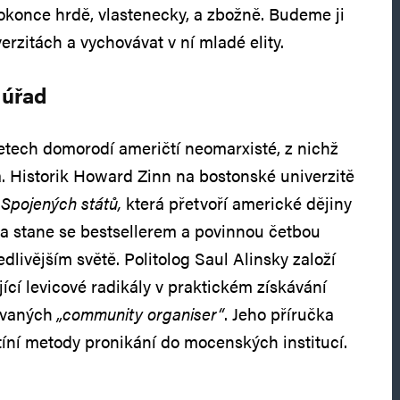
dokonce hrdě, vlastenecky, a zbožně. Budeme ji
erzitách a vychovávat v ní mladé elity.
 úřad
letech domorodí američtí neomarxisté, z nichž
a. Historik Howard Zinn na bostonské univerzitě
i Spojených států,
která přetvoří americké dějiny
a a stane se bestsellerem a povinnou četbou
dlivějším světě. Politolog Saul Alinsky založí
ící levicové radikály v praktickém získávání
 zvaných
„community organiser“
. Jeho příručka
tíní metody pronikání do mocenských institucí.