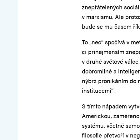
znepřátelených sociáln
v marxismu. Ale protož
bude se mu časem řík
To „neo“ spočívá v met
či přinejmenším znepop
v druhé světové válce,
dobromilně a intelige
nýbrž pronikáním do 
institucemi“.
S tímto nápadem vytvoř
Americkou, zaměřenou
systému, včetně samot
filosofie přetvoří v 