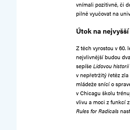
vnímali pozitivně, či 
pilně vyučovat na univ
Útok na nejvyšší
Z těch vyrostou v 60. 
nejvlivnější budou dv
sepíše
Lidovou histori
v nepřetržitý řetěz zl
mládeže snící o sprave
v Chicagu školu trénuj
vlivu a moci z funkcí
Rules for Radicals
nas