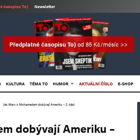
é časopisu To)
Newsletter
Předplatné časopisu To)
od 85 Kč/měsíc >>
R
KULTURA
TÉMA TO
HUMOR
AKTUÁLNÍ ČÍSLO
E-SHOP
Jak Marx s Mohamedem dobývají Ameriku – 2. část
m dobývají Ameriku –