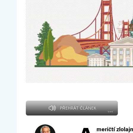
PŘEHRÁT ČLÁNEK
meričtí zlolaj