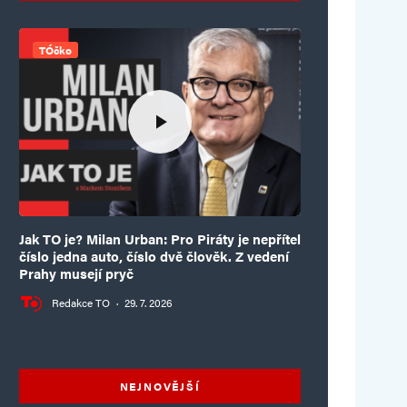
TÓčko
Jak TO je? Milan Urban: Pro Piráty je nepřítel
číslo jedna auto, číslo dvě člověk. Z vedení
Prahy musejí pryč
Redakce TO
·
29. 7. 2026
NEJNOVĚJŠÍ