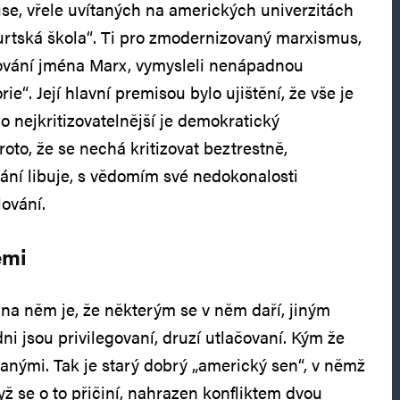
se, vřele uvítaných na amerických univerzitách
rtská škola“. Ti pro zmodernizovaný marxismus,
vání jména Marx, vymysleli nenápadnou
rie“. Její hlavní premisou bylo ujištění, že vše je
ho nejkritizovatelnější je demokratický
roto, že se nechá kritizovat beztrestně,
vání libuje, s vědomím své nedokonalosti
lování.
emi
í na něm je, že některým se v něm daří, jiným
dni jsou privilegovaní, druzí utlačovaní. Kým že
vanými. Tak je starý dobrý „americký sen“, v němž
ž se o to přičiní, nahrazen konfliktem dvou