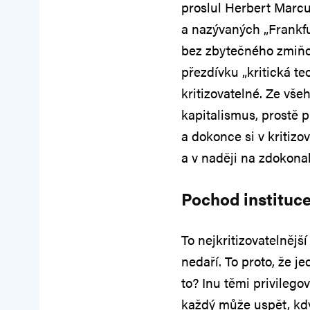
proslul Herbert Marcu
a nazývaných „Frankfu
bez zbytečného zmiňo
přezdívku „kritická teo
kritizovatelné. Ze vše
kapitalismus, prostě p
a dokonce si v kritizo
a v naději na zdokona
Pochod instituc
To nejkritizovatelnějš
nedaří. To proto, že je
to? Inu těmi privilego
každý může uspět, kdy