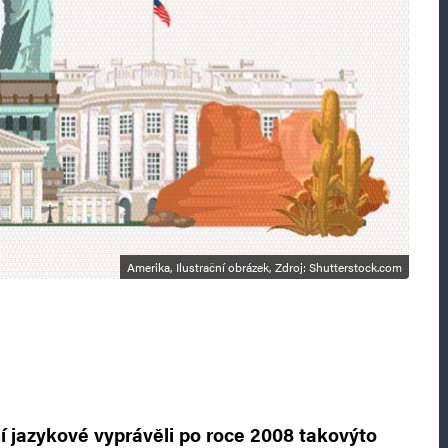
Amerika, Ilustrační obrázek, Zdroj: Shutterstock.com
ní jazykové vyprávěli po roce 2008 takovýto