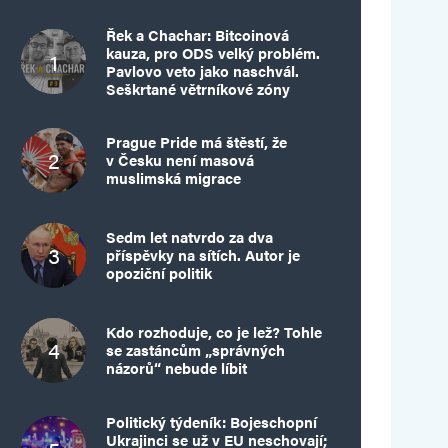
Řek a Chachar: Bitcoinová
kauza, pro ODS velký problém.
Pavlovo veto jako naschvál.
Seškrtané větrníkové zóny
Prague Pride má štěstí, že
v Česku není masová
muslimská migrace
Sedm let natvrdo za dva
příspěvky na sítích. Autor je
opoziční politik
Kdo rozhoduje, co je lež? Tohle
se zastáncům „správných
názorů“ nebude líbit
Politický týdeník: Bojeschopní
Ukrajinci se už v EU neschovají;