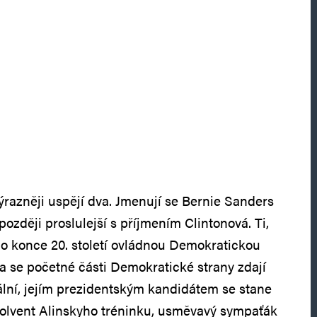
ýrazněji uspějí dva. Jmenují se Bernie Sanders
ozději proslulejší s příjmením Clintonová. Ti,
o konce 20. století ovládnou Demokratickou
ba se početné části Demokratické strany zdají
ikální, jejím prezidentským kandidátem se stane
solvent Alinskyho tréninku, usměvavý sympaťák