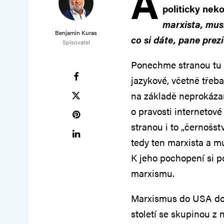
A
politicky neko
marxista, musl
Benjamin Kuras
co si dáte, pane prez
Spisovatel
Ponechme stranou tu „i
jazykové, včetně třeb
na základě neprokáza
o pravosti internetov
stranou i to „černošst
tedy ten marxista a mus
K jeho pochopení si p
marxismu.
Marxismus do USA dor
století se skupinou z 