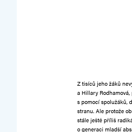
Z tisíců jeho žáků nev
a Hillary Rodhamová, p
s pomocí spolužáků, d
stranu. Ale protože o
stále ještě příliš rad
o generaci mladší ab