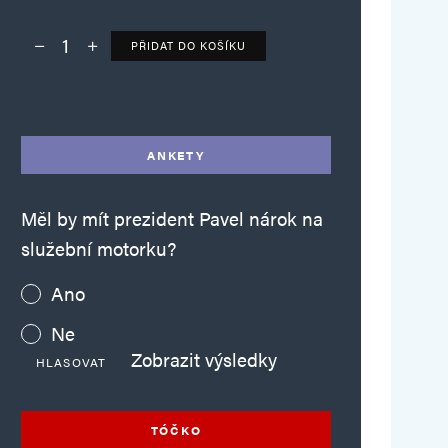
PŘIDAT DO KOŠÍKU
Deník TO – verze bez reklam množství
Alternative:
ANKETY
Měl by mít prezident Pavel nárok na
služební motorku?
Ano
Ne
Zobrazit výsledky
HLASOVAT
TÓČKO