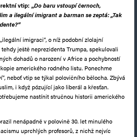
rektní vtip: „
Do baru vstoupí černoch,
im a ilegální imigrant a barman se zeptá: „Tak
idente?“
legální imigraci“, o níž podobní zlolajní
a tehdy ještě neprezidenta Trumpa, spekulovali
ných dohadů o narození v Africe a pochybností
é kopie amerického rodného listu. Ponechme
ví“, neboť vtip se týkal polovičního bělocha. Zbývá
lim, i když pózující jako liberál a křesťan.
otřebujeme nastínit stručnou historii amerického
azil nenápadně v polovině 30. let minulého
nacismu uprchlých profesorů, z nichž nejvíc