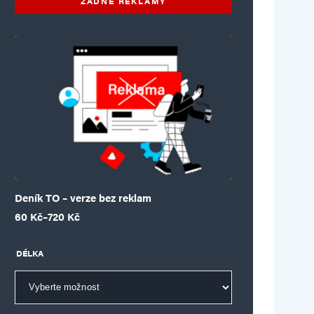
ŽÁDNÉ REKLAMY
Deník TO – verze bez reklam
Rozpětí cen: 60 Kč až 720 Kč
60
Kč
–
720
Kč
DÉLKA