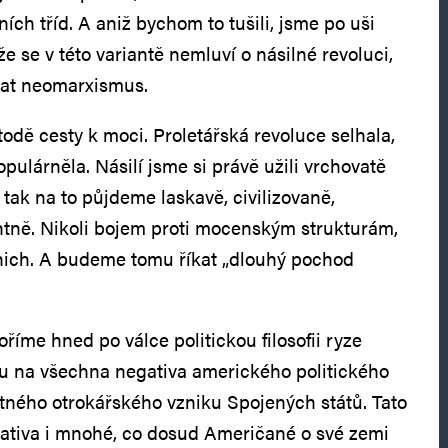
ích tříd. A aniž bychom to tušili, jsme po uši
e se v této variantě nemluví o násilné revoluci,
at neomarxismus.
odě cesty k moci. Proletářská revoluce selhala,
ulárněla. Násilí jsme si právě užili vrchovatě
 tak na to půjdeme laskavě, civilizovaně,
ntně. Nikoli bojem proti mocenským strukturám,
nich. A budeme tomu říkat „dlouhý pochod
íme hned po válce politickou filosofii ryze
 na všechna negativa amerického politického
ného otrokářského vzniku Spojených států. Tato
negativa i mnohé, co dosud Američané o své zemi