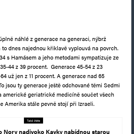
 úplně náhlé z generace na generaci, nýbrž
en to dnes najednou křiklavě vyplouvá na povrch.
34 s Hamásem a jeho metodami sympatizuje ze
35-44 z 39 procent. Generace 45-54 z 23
64 už jen z 11 procent. A generace nad 65
To jsou ty generace ještě odchované těmi Sedmi
a americké geriatrické medicíně součet všech
e Amerika stále pevně stojí při Izraeli.
Také čtěte
o Nory nadivoko Kavky nabídnou starou