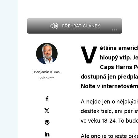
PŘEHRÁT ČLÁNEK
V
ětšina americ
hloupý vtip. 
Caps Harris Po
Benjamin Kuras
dostupná jen předpla
Spisovatel
Nolte v internetovém 
A nejde jen o nějakýc
desítek tisíc, ani pár
ve věku 18-24. To bud
Ale ono je to ještě pi