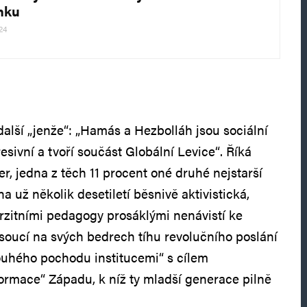
nku
24
!
další „jenže“: „Hamás a Hezbolláh jsou sociální
resivní a tvoří součást Globální Levice“. Říká
er, jedna z těch 11 procent oné druhé nejstarší
a už několik desetiletí běsnivě aktivistická,
rzitními pedagogy prosáklými nenávistí ke
oucí na svých bedrech tíhu revolučního poslání
ouhého pochodu institucemi“ s cílem
ormace“ Západu, k níž ty mladší generace pilně