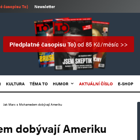
é časopisu To)
Newsletter
Předplatné časopisu To)
od 85 Kč/měsíc >>
R
KULTURA
TÉMA TO
HUMOR
AKTUÁLNÍ ČÍSLO
E-SHOP
Jak Marx s Mohamedem dobývají Ameriku
m dobývají Ameriku