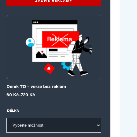
ŽÁDNÉ REKLAMY
Deník TO – verze bez reklam
Rozpětí cen: 60 Kč až 720 Kč
60
Kč
–
720
Kč
DÉLKA