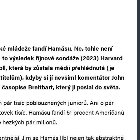
ké mládeže fandí Hamásu. Ne, tohle není
Je to výsledek říjnové sondáže (2023) Harvard
ll, která by zůstala médii přehlédnutá (je
titelům), kdyby si jí nevšiml komentátor John
časopise Breitbart, který ji poslal do světa.
h pár tisíc poblouzněných juniorů. Ani o pár
 stovek tisíc. Hamásu fandí 51 procent Američanů
e hezkých pár milionů.
kantnější. Jim se Hamás líbí nejen tak abstraktně