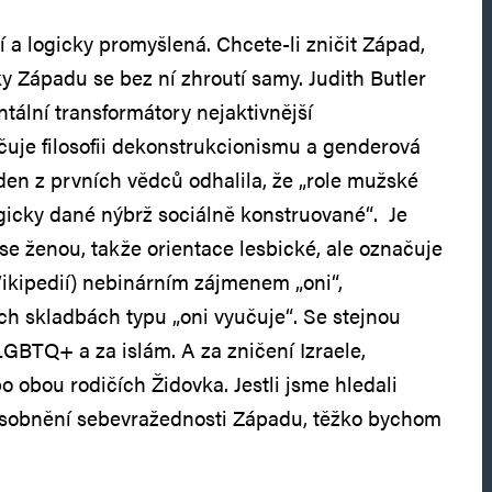
ní a logicky promyšlená. Chcete-li zničit Západ,
y Západu se bez ní zhroutí samy. Judith Butler
tální transformátory nejaktivnější
učuje filosofii dekonstrukcionismu a genderová
eden z prvních vědců odhalila, že „role mužské
gicky dané nýbrž sociálně konstruované“. Je
se ženou, takže orientace lesbické, ale označuje
ikipedií) nebinárním zájmenem „oni“,
h skladbách typu „oni vyučuje“. Se stejnou
GBTQ+ a za islám. A za zničení Izraele,
 obou rodičích Židovka. Jestli jsme hledali
zosobnění sebevražednosti Západu, těžko bychom