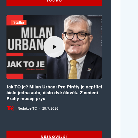
TÓčko
Jak TO je? Milan Urban: Pro Piráty je nepřítel
číslo jedna auto, číslo dvě člověk. Z vedení
Prahy musejí pryč
Redakce TO
·
29. 7. 2026
NEJNOVĚJŠÍ