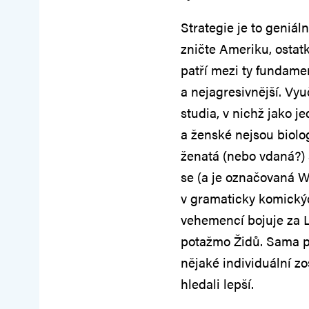
Strategie je to geniál
zničte Ameriku, ostatk
patří mezi ty fundamen
a nejagresivnější. Vy
studia, v nichž jako j
a ženské nejsou biolo
ženatá (nebo vdaná?) 
se (a je označovaná W
v gramaticky komickýc
vehemencí bojuje za L
potažmo Židů. Sama po
nějaké individuální 
hledali lepší.