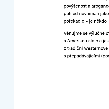
povýšenost a arogance.
pohled nevnímali jako 
pořekadlo – je někdo, 
Věnujme se výlučně otá
s Amerikou stalo a ja
z tradiční westernové
s přepadávajícími (po