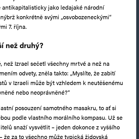
antikapitalisticky jako ledajaké národní
 nýbrž konkrétně svými „osvobozeneckými“
i 7. října.
ší než druhý?
, než Izrael sečetl všechny mrtvé a než na
ním odvety, zněla takto: „Myslíte, že zabití
listů v Izraeli může být vzhledem k neutěšenému
ávněné nebo neoprávněné?“
astní posouzení samotného masakru, to ať si
ebou podle vlastního morálního kompasu. Už se
telů snaží vysvětlit – jeden dokonce z vyššího
– že za to všechno může typická židovská