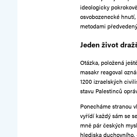
ideologicky pokrokově 
osvobozenecké hnutí,
metodami předvedeným
Jeden život draž
Otázka, položená ještě
masakr reagoval oznáme
1200 izraelských civi
stavu Palestinců opr
Ponecháme stranou vl
vyřídí každý sám se s
mně pár českých mysli
hlediska duchovního, 