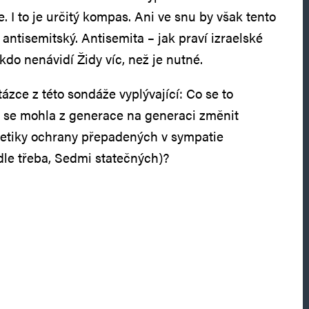
 I to je určitý kompas. Ani ve snu by však tento
antisemitský. Antisemita – jak praví izraelské
kdo nenávidí Židy víc, než je nutné.
zce z této sondáže vyplývající: Co se to
k se mohla z generace na generaci změnit
 etiky ochrany přepadených v sympatie
dle třeba, Sedmi statečných)?