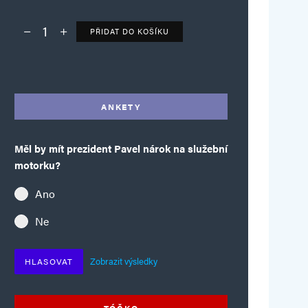
PŘIDAT DO KOŠÍKU
Deník TO – verze bez reklam množství
Alternative:
ANKETY
Měl by mít prezident Pavel nárok na služební
motorku?
Ano
Ne
Zobrazit výsledky
HLASOVAT
TÓČKO