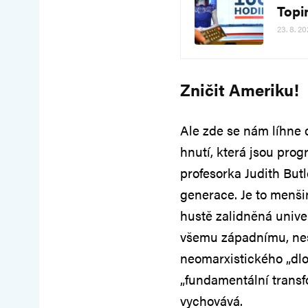
Topi
23. 8. 20
Zničit Ameriku
Ale zde se nám líhne 
hnutí, která jsou prog
profesorka Judith Butl
generace. Je to menšin
hustě zalidněná unive
všemu západnímu, nes
neomarxistického „dl
„fundamentální transf
vychovává.