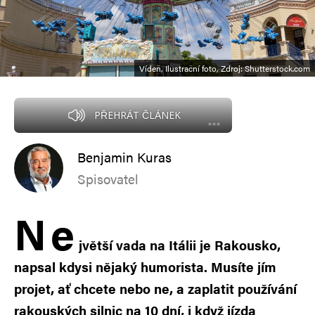
Vídeň, Ilustrační foto, Zdroj: Shutterstock.com
PŘEHRÁT ČLÁNEK
Benjamin Kuras
Spisovatel
N
e
jvětší vada na Itálii je Rakousko,
napsal kdysi nějaký humorista. Musíte jím
projet, ať chcete nebo ne, a zaplatit používání
rakouských silnic na 10 dní, i když jízda