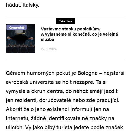
hádat. Italsky.
Také čtěte
Komentář
Vystavme stopku poplatkům.
A vyjasněme si konečně, co je veřejná
služba
27. 6. 2024
Géniem humorných pokut je Bologna – nejstarší
evropská univerzita se holt nezapře. Ta si
vymyslela okruh centra, do něhož smějí jezdit
jen rezidenti, doručovatelé nebo zde pracující.
Akorát že o jeho existenci informují jen na
internetu, žádné identifikovatelné značky na
ulicích. Vy jako blbý turista jedete podle značek