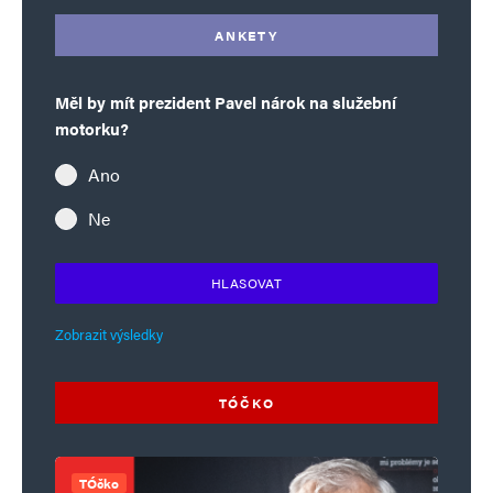
ANKETY
Měl by mít prezident Pavel nárok na služební
motorku?
Ano
Ne
HLASOVAT
Zobrazit výsledky
TÓČKO
TÓčko