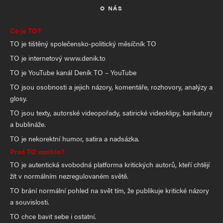
O NÁS
Co je TO?
TO je tištěný společensko-politický měsíčník TO
TO je internetový www.denik.to
TO je YouTube kanál Deník TO – YouTube
TO jsou osobnosti a jejich názory, komentáře, rozhovory, analýzy a
glosy.
TO jsou texty, autorské videopořady, satirické videoklipy, karikatury
a bublináže.
TO je nekorektní humor, satira a nadsázka.
Proč TO vzniklo?
TO je autentická svobodná platforma kritických autorů, kteří chtějí
žít v normálním nezregulovaném světě.
TO brání normální pohled na svět tím, že publikuje kritické názory
a souvislosti.
TO chce bavit sebe i ostatní.