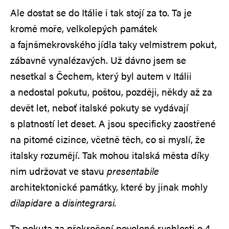
Ale dostat se do Itálie i tak stojí za to. Ta je
kromě moře, velkolepých památek
a fajnšmekrovského jídla taky velmistrem pokut,
zábavně vynalézavých. Už dávno jsem se
nesetkal s Čechem, který byl autem v Itálii
a nedostal pokutu, poštou, později, někdy až za
devět let, neboť italské pokuty se vydávají
s platností let deset. A jsou specificky zaostřené
na pitomé cizince, včetně těch, co si myslí, že
italsky rozumějí. Tak mohou italská města díky
nim udržovat ve stavu
presentabile
architektonické památky, které by jinak mohly
dilapidare
a
disintegrarsi.
Ta pokuta za překročení povolené rychlosti o 4