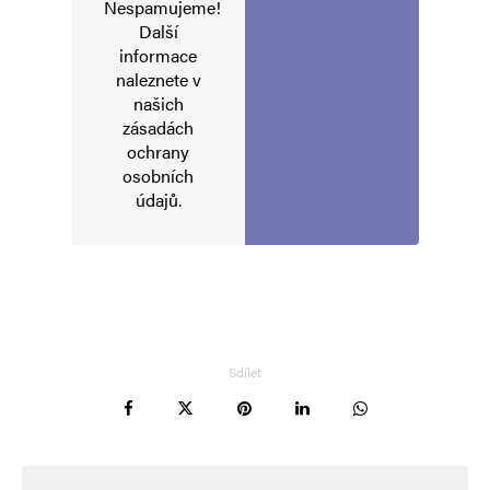
Nespamujeme!
Komentář
*
Další
informace
naleznete v
našich
zásadách
ochrany
osobních
údajů
.
Jméno
*
E-mail
*
Webová stránka
Sdílet
Uložit do prohlížeče jméno, e-mail a webovou stránku pro budoucí
komentáře.