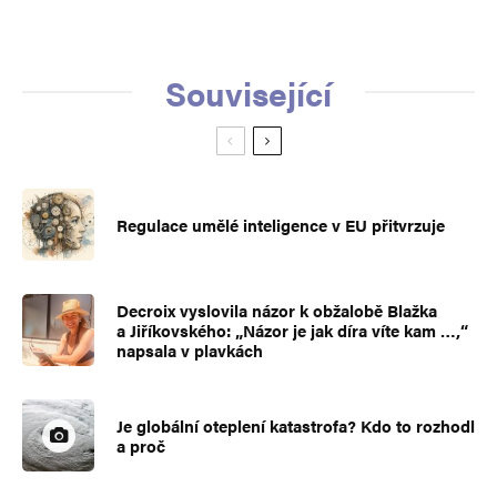
Související
Regulace umělé inteligence v EU přitvrzuje
Decroix vyslovila názor k obžalobě Blažka
a Jiříkovského: „Názor je jak díra víte kam …,“
napsala v plavkách
Je globální oteplení katastrofa? Kdo to rozhodl
a proč