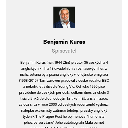
Informujte mě o nových komentářích e-mailem.
Informujte mě o nových příspěvcích e-mailem.
Alternative:
Benjamin Kuras
Spisovatel
Benjamin Kuras (nar. 1944 Zlín) je autor 35 českých a 4
anglických knih a 18 divadelních a rozhlasových her, z
nichž většina byla psána anglicky v londýnské emigraci
(1968-2015). Tam zároveň pracoval v české redakci BBC
a několik let v divadle Young Vic. Od roku 1990 píše
pravidelně do českých periodik, celkem dnes už okolo 3
tisíc článků. Je dlouhodobým kritikem EU a islamizace,
za což si už v roce 2000 od českých recenzentů vysloužil
nálepku extrémisty, zatímco tehdejší pražský anglický
týdeník The Prague Post ho pojmenoval "humorista,
jehož berou vážně". Jeho autobiografii Malá paměť