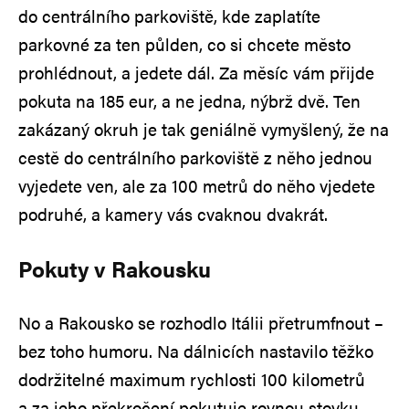
do centrálního parkoviště, kde zaplatíte
parkovné za ten půlden, co si chcete město
prohlédnout, a jedete dál. Za měsíc vám přijde
pokuta na 185 eur, a ne jedna, nýbrž dvě. Ten
zakázaný okruh je tak geniálně vymyšlený, že na
cestě do centrálního parkoviště z něho jednou
vyjedete ven, ale za 100 metrů do něho vjedete
podruhé, a kamery vás cvaknou dvakrát.
Pokuty v Rakousku
No a Rakousko se rozhodlo Itálii přetrumfnout –
bez toho humoru. Na dálnicích nastavilo těžko
dodržitelné maximum rychlosti 100 kilometrů
a za jeho překročení pokutuje rovnou stovku.