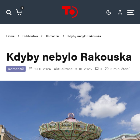
0
Home
Publicistika
Komentář
Kdyby nebylo Rakouska
Kdyby nebylo Rakouska
Komentář
19. 6. 2024
Aktualizace:
3. 10. 2025
9
3 min. čtení