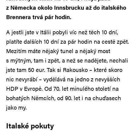
z Německa okolo Innsbrucku až do italského
Brennera trvá pár hodin.
A jestli jste v Itálii pobyli víc než těch 10 dní,
platíte dalších 10 dní za pár hodin na cestě zpět.
Mezitím máte nějaký tunel a nějaký most
s mýtným, tam i zpět, a než se nadějete, nechali
jste tam 50 eur. Tak si Rakousko – které skoro
nic nevyrábí – vydělává na jedno z nevyšších
HDP v Evropě. Od 70. let minulého století na
bohatých Němcích, od 90. let i na chuďasech
jako my.
Italské pokuty