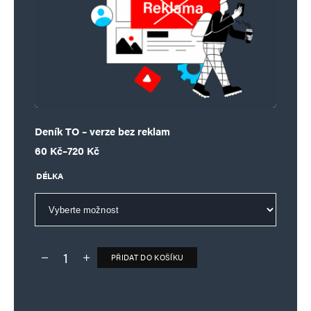
Deník TO – verze bez reklam
Rozpětí cen: 60 Kč až 720 Kč
60
Kč
–
720
Kč
DÉLKA
PŘIDAT DO KOŠÍKU
Deník TO – verze bez reklam množství
Alternative: