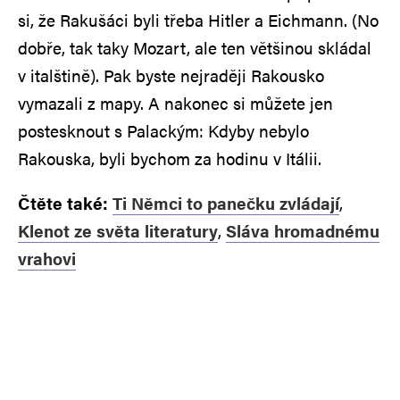
si, že Rakušáci byli třeba Hitler a Eichmann. (No
dobře, tak taky Mozart, ale ten většinou skládal
v italštině). Pak byste nejraději Rakousko
vymazali z mapy. A nakonec si můžete jen
postesknout s Palackým: Kdyby nebylo
Rakouska, byli bychom za hodinu v Itálii.
Čtěte také:
Ti Němci to panečku zvládají
,
Klenot ze světa literatury
,
Sláva hromadnému
vrahovi