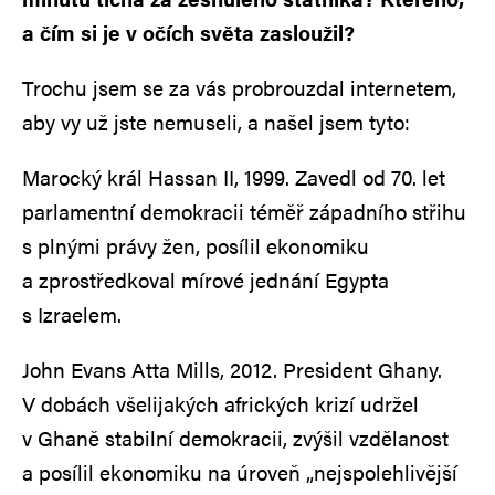
a čím si je v očích světa zasloužil?
Trochu jsem se za vás probrouzdal internetem,
aby vy už jste nemuseli, a našel jsem tyto:
Marocký král Hassan II, 1999. Zavedl od 70. let
parlamentní demokracii téměř západního střihu
s plnými právy žen, posílil ekonomiku
a zprostředkoval mírové jednání Egypta
s Izraelem.
John Evans Atta Mills, 2012. President Ghany.
V dobách všelijakých afrických krizí udržel
v Ghaně stabilní demokracii, zvýšil vzdělanost
a posílil ekonomiku na úroveň „nejspolehlivější