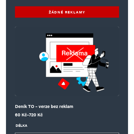
ŽÁDNÉ REKLAMY
Deník TO – verze bez reklam
Rozpětí cen: 60 Kč až 720 Kč
60
Kč
–
720
Kč
DÉLKA