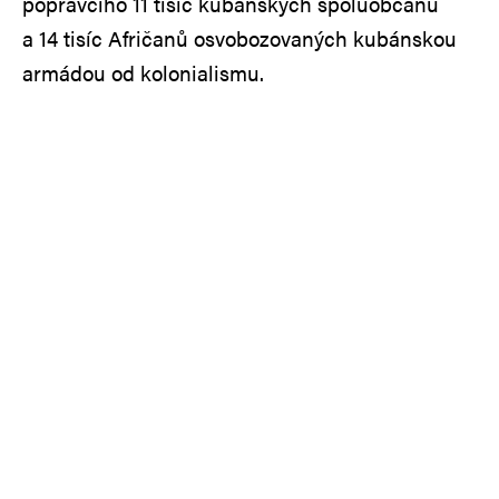
popravčího 11 tisíc kubánských spoluobčanů
a 14 tisíc Afričanů osvobozovaných kubánskou
armádou od kolonialismu.