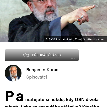
E. Raísí, Ilustrační foto, Zdroj: Shutterstock.com
PŘEHRÁT ČLÁNEK
Benjamin Kuras
Spisovatel
P
a
matujete si někdo, kdy OSN držela
minutu ticha za zesnulého státníka? Kterého,