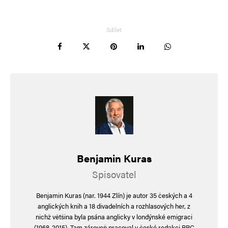
Sdílet
Benjamin Kuras
Spisovatel
Benjamin Kuras (nar. 1944 Zlín) je autor 35 českých a 4
anglických knih a 18 divadelních a rozhlasových her, z
nichž většina byla psána anglicky v londýnské emigraci
(1968-2015). Tam zároveň pracoval v české redakci BBC