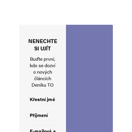
Navigace pro komentáře
Starší komentáře
Napsat komentář
Vaše e-mailová adresa nebude zveřejněna.
Vyžadované informace jsou
označeny
*
NENECHTE
Komentář
*
SI UJÍT
Buďte první,
kdo se dozví
o nových
článcích
Deníku TO
Jméno
*