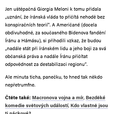
Jen uštěpačná Giorgia Meloni k tomu přidala
„uznání, že íránská vláda to přičítá nehodě bez
konspiračních teorií“. A Američané (docela
obdivuhodně, za současného Bidenova fandění
Íránu a Hámásu), si přihodili vzkaz, že budou
„nadále stát při íránském lidu a jeho boji za svá
občanská práva a nadále Íránu přičítat
odpovědnost za destabilizaci regionu“.
Ale minuta ticha, panečku, to hned tak někdo
nepřetrumfne.
Čtěte také:
Macronova vojna a mír
,
Bezděké
komedie světových událostí
,
Kdo vlastně jsou
ti náckové?