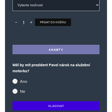
PŘIDAT DO KOŠÍKU
Deník TO – verze bez reklam množství
Alternative:
ANKETY
Měl by mít prezident Pavel nárok na služební
motorku?
Ano
Ne
HLASOVAT