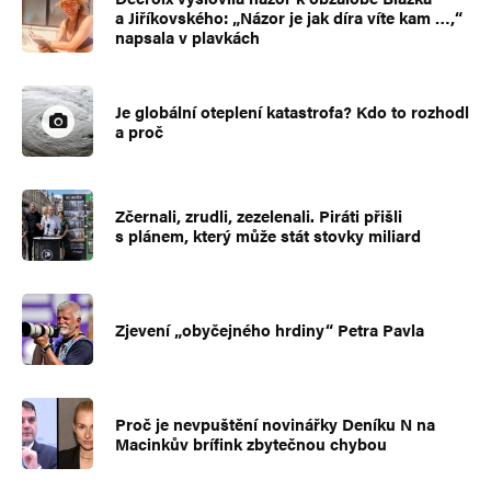
a Jiříkovského: „Názor je jak díra víte kam …,“
napsala v plavkách
Je globální oteplení katastrofa? Kdo to rozhodl
a proč
Zčernali, zrudli, zezelenali. Piráti přišli
s plánem, který může stát stovky miliard
Zjevení „obyčejného hrdiny“ Petra Pavla
Proč je nevpuštění novinářky Deníku N na
Macinkův brífink zbytečnou chybou