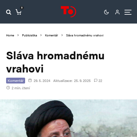
0
Home
Publicistika
Komentář
Sláva hromadnému vrahovi
Sláva hromadnému
vrahovi
Komentář
29. 5. 2024
Aktualizace:
25. 9. 2025
22
2 min. čtení