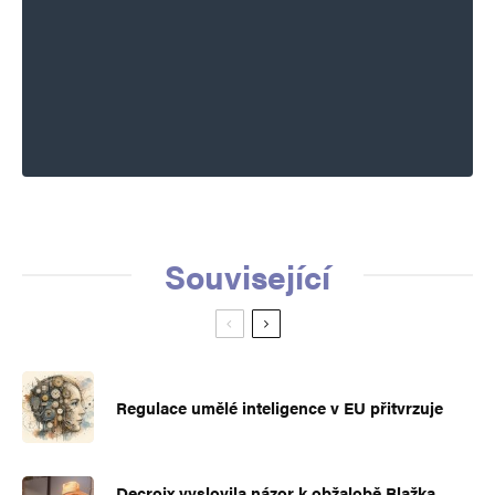
Související
Regulace umělé inteligence v EU přitvrzuje
Decroix vyslovila názor k obžalobě Blažka