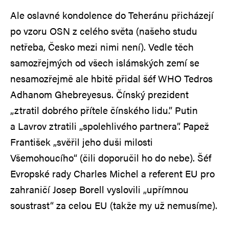
Ale oslavné kondolence do Teheránu přicházejí
po vzoru OSN z celého světa (našeho studu
netřeba, Česko mezi nimi není). Vedle těch
samozřejmých od všech islámských zemí se
nesamozřejmě ale hbitě přidal šéf WHO Tedros
Adhanom Ghebreyesus. Čínský prezident
„ztratil dobrého přítele čínského lidu.” Putin
a Lavrov ztratili „spolehlivého partnera”. Papež
František „svěřil jeho duši milosti
Všemohoucího“ (čili doporučil ho do nebe). Šéf
Evropské rady Charles Michel a referent EU pro
zahraničí Josep Borell vyslovili „upřímnou
soustrast“ za celou EU (takže my už nemusíme).