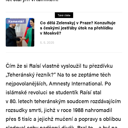
Také čtěte
Komentář
Co dělá Zelenskyj v Praze? Konzultuje
s českými jestřáby útok na přehlídku
v Moskvě?
5. 5. 2025
Čím že si Raísí vlastně vysloužil tu přezdívku
„Teheránský řezník?“ Na to se zeptáme těch
nejpovolanějších, Amnesty International. Po
islámské revoluci se studentík Raísí stal
v 80. letech teheránským soudcem rozdávajícím
rozsudky smrti, jichž v roce 1988 nahromadil
přes 5 tisíc a jejichž mučení a popravy s oblibou
sledoval coby nadšený divák. Bral to – a byl na