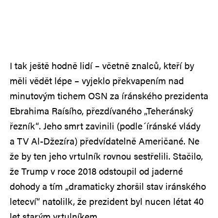
I tak ještě hodně lidí – včetně znalců, kteří by
měli vědět lépe – vyjeklo překvapením nad
minutovým tichem OSN za íránského prezidenta
Ebrahima Raísího, přezdívaného „Teheránský
řezník“. Jeho smrt zavinili (podle´íránské vlády
a TV Al-Džezíra) předvídatelně Američané. Ne
že by ten jeho vrtulník rovnou sestřelili. Stačilo,
že Trump v roce 2018 odstoupil od jaderné
dohody a tím „dramaticky zhoršil stav iránského
letecví“ natolilk, že prezident byl nucen létat 40
let starým vrtulníkem.