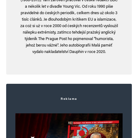
a několik let v divadle Young Vic. Od roku 1990 píše
pravidelně do českých periodik, celkem dnes už okolo 3
tisíc článků. Je dlouhodobým kritikem EU a islamizace,
za což si už v roce 2000 od českých recenzentů vysloužil
nálepku extrémisty, zatímco tehdejší pražský anglický
týdeník The Prague Post ho pojmenoval "humorista,
jehož berou vážně". Jeho autobiografii Malá paměť
vydalo nakladatelství Dauphin v roce 2020.
Reklama