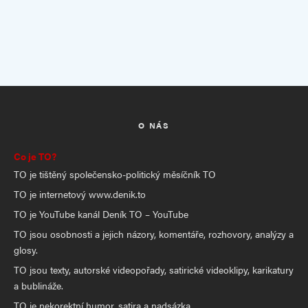
O NÁS
Co je TO?
TO je tištěný společensko-politický měsíčník TO
TO je internetový www.denik.to
TO je YouTube kanál Deník TO – YouTube
TO jsou osobnosti a jejich názory, komentáře, rozhovory, analýzy a
glosy.
TO jsou texty, autorské videopořady, satirické videoklipy, karikatury
a bublináže.
TO je nekorektní humor, satira a nadsázka.