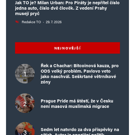
Jak TO je? Milan Urban: Pro Piráty je nepřítel číslo
jedna auto, číslo dvě člověk. Z vedení Prahy
musejí pryč
Redakce TO
·
29. 7. 2026
NEJNOVĚJŠÍ
Řek a Chachar: Bitcoinová kauza, pro
ODS velký problém. Pavlovo veto
jako naschvál. Seškrtané větrníkové
zóny
Prague Pride má štěstí, že v Česku
není masová muslimská migrace
Sedm let natvrdo za dva příspěvky na
sítích. Autor je opoziční politik