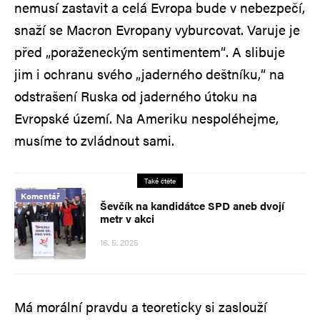
nemusí zastavit a celá Evropa bude v nebezpečí,
snaží se Macron Evropany vyburcovat. Varuje je
před „poraženeckým sentimentem“. A slibuje
jim i ochranu svého „jaderného deštníku,“ na
odstrašení Ruska od jaderného útoku na
Evropské území. Na Ameriku nespoléhejme,
musíme to zvládnout sami.
Také čtěte
Komentář
Ševčík na kandidátce SPD aneb dvojí
metr v akci
16. 5. 2025
Má morální pravdu a teoreticky si zaslouží