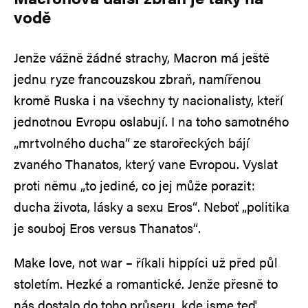
vodě
Jenže vážně žádné strachy, Macron má ještě
jednu ryze francouzskou zbraň, namířenou
kromě Ruska i na všechny ty nacionalisty, kteří
jednotnou Evropu oslabují. I na toho samotného
„mrtvolného ducha“ ze starořeckých bájí
zvaného Thanatos, který vane Evropou. Vyslat
proti němu „to jediné, co jej může porazit:
ducha života, lásky a sexu Eros“. Neboť „politika
je souboj Eros versus Thanatos“.
Make love, not war – říkali hippíci už před půl
stoletím. Hezké a romantické. Jenže přesně to
nás dostalo do toho průseru, kde jsme teď.