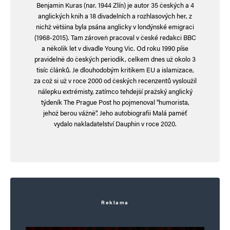
Benjamin Kuras (nar. 1944 Zlín) je autor 35 českých a 4
Vaše e-mailová adresa nebude zveřejněna.
Vyžadované informace jsou
anglických knih a 18 divadelních a rozhlasových her, z
označeny
*
nichž většina byla psána anglicky v londýnské emigraci
(1968-2015). Tam zároveň pracoval v české redakci BBC
Komentář
*
a několik let v divadle Young Vic. Od roku 1990 píše
pravidelně do českých periodik, celkem dnes už okolo 3
tisíc článků. Je dlouhodobým kritikem EU a islamizace,
za což si už v roce 2000 od českých recenzentů vysloužil
nálepku extrémisty, zatímco tehdejší pražský anglický
týdeník The Prague Post ho pojmenoval "humorista,
jehož berou vážně". Jeho autobiografii Malá paměť
vydalo nakladatelství Dauphin v roce 2020.
Jméno
*
Reklama
E-mail
*
Webová stránka