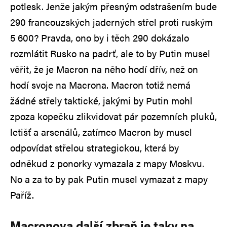
potlesk. Jenže jakým přesným odstrašením bude
290 francouzských jaderných střel proti ruským
5 600? Pravda, ono by i těch 290 dokázalo
rozmlátit Rusko na padrť, ale to by Putin musel
věřit, že je Macron na něho hodí dřív, než on
hodí svoje na Macrona. Macron totiž nemá
žádné střely taktické, jakými by Putin mohl
zpoza kopečku zlikvidovat pár pozemních pluků,
letišť a arsenálů, zatímco Macron by musel
odpovídat střelou strategickou, která by
odněkud z ponorky vymazala z mapy Moskvu.
No a za to by pak Putin musel vymazat z mapy
Paříž.
Macronova další zbraň je taky na