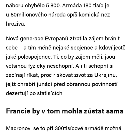
náboru chybělo 5 800. Armáda 180 tisíc je
u 80milionového národa spíš komická než
hrozivá.
Nová generace Evropanů ztratila zájem bránit
sebe – a tím méně nějaké spojence a kdoví ještě
jaké polospojence. Ti, co by zájem měli, jsou
většinou fyzicky neschopní. A i ti schopní si
začínají říkat, proč riskovat život za Ukrajinu,
jejíž chrabří junáci před obrannou povinností
dezertují po statisících.
Francie by v tom mohla zůstat sama
Macronovi se to při 300tisícové armádě možná