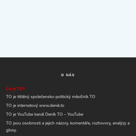
O NÁS
Co je TO?
TO je tištěný společensko-politický měsíčník TO
TO je internetový www.denik.to
TO je YouTube kanál Deník TO – YouTube
TO jsou osobnosti a jejich názory, komentáře, rozhovory, analýzy a
glosy.