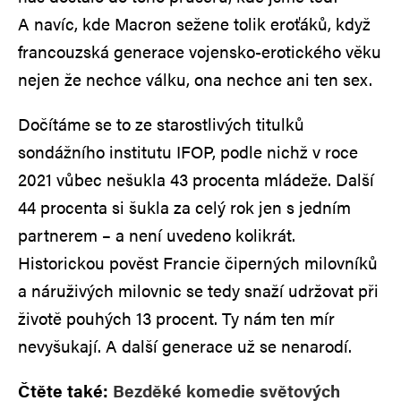
A navíc, kde Macron sežene tolik eroťáků, když
francouzská generace vojensko-erotického věku
nejen že nechce válku, ona nechce ani ten sex.
Dočítáme se to ze starostlivých titulků
sondážního institutu IFOP, podle nichž v roce
2021 vůbec nešukla 43 procenta mládeže. Další
44 procenta si šukla za celý rok jen s jedním
partnerem – a není uvedeno kolikrát.
Historickou pověst Francie čiperných milovníků
a náruživých milovnic se tedy snaží udržovat při
životě pouhých 13 procent. Ty nám ten mír
nevyšukají. A další generace už se nenarodí.
Čtěte také:
Bezděké komedie světových