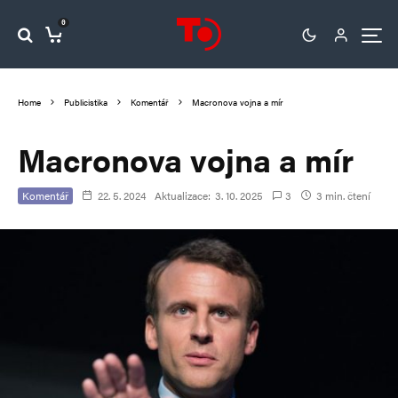
0
Home
Publicistika
Komentář
Macronova vojna a mír
Macronova vojna a mír
Komentář
22. 5. 2024
Aktualizace:
3. 10. 2025
3
3 min. čtení