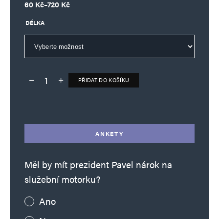
Rozpětí cen: 60 Kč až 720 Kč
60
Kč
–
720
Kč
DÉLKA
PŘIDAT DO KOŠÍKU
Deník TO – verze bez reklam množství
Alternative:
ANKETY
Měl by mít prezident Pavel nárok na
služební motorku?
Ano