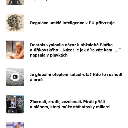
Regulace umělé inteligence v EU přitvrzuje
Decroix vyslovila názor k obžalobě Blažka
a Jiříkovského: „Názor je jak díra víte kam …,“
napsala v plavkách
Je globální oteplení katastrofa? Kdo to rozhodl
a proč
Zčernali, zrudli, zezelenali. Piráti přišli
s plánem, který může stát stovky miliard