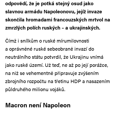
odpovědí, že je potká stejný osud jako
slavnou armádu Napoleonovu, jejíž invaze
skončila hromadami francouzských mrtvol na
zmrzlých polích ruských – a ukrajinských.
Čímž i snílkům o ruské mírumilovnosti
a oprávněné ruské sebeobraně invazí do
neutrálního státu potvrdil, že Ukrajinu vnímá
jako ruské území. Už teď, ne až po její porážce,
na niž se vehementně připravuje zvýšením
zbrojního rozpočtu na třetinu HDP a nasazením
půldruhého milionu vojáků.
Macron není Napoleon