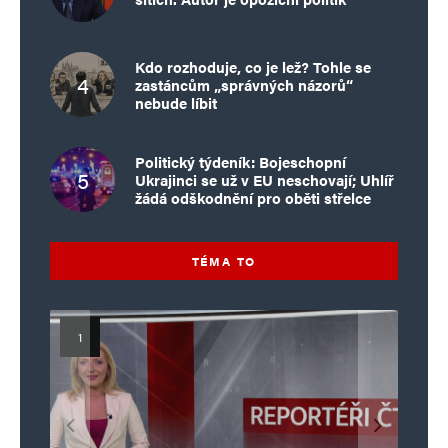
Kdo rozhoduje, co je lež? Tohle se
zastáncům „správných názorů“
nebude líbit
Politický týdeník: Bojeschopní
Ukrajinci se už v EU neschovají; Uhlíř
žádá odškodnění pro oběti střelce
TÉMA TO
Islamistický teror v EU, 6. díl:
Mýty o Václavu Klausovi:
Vymíráme a politici lžou:
Islamistický teror v EU, 5. díl:
Brutální poprava 85letého
Pivo, jazz, hádky, loajalita
porodnost nezachrání