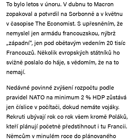
To bylo letos v únoru. V dubnu to Macron
zopakoval a potvrdil na Sorbonně a v květnu
v časopise The Economist. S upřesněním, že
nemyslel jen armádu francouzskou, nýbrž
„západní“, jen pod obětavým vedením 20 tisíc
Francouzů. Několik evropských státníků ho
svižně poslalo do háje, s vědomím, že na to
nemají.
Nedávné povinné zvýšení rozpočtu podle
pravidel NATO na minimum 2 % HDP zůstává
jen číslice v počítači, dokud nemáte vojáky.
Rekruti ubývají rok co rok všem kromě Poláků,
kteří plánují početně předstihnout i tu Francii.
Němcům v minulém roce do plánovaného