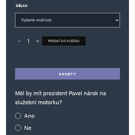
DÉLKA
PŘIDAT DO KOŠÍKU
Deník TO – verze bez reklam množství
Alternative:
ANKETY
Měl by mít prezident Pavel nárok na
služební motorku?
Ano
Ne