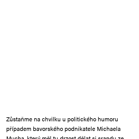
Zůstaňme na chvilku u politického humoru
případem bavorského podnikatele Michaela
Mucha, který měl tu drzost dělat si srandu ze