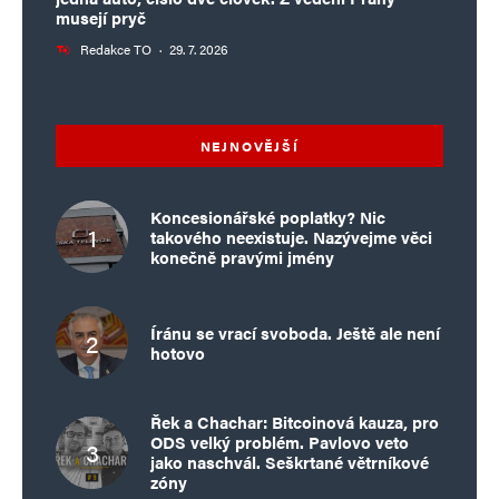
musejí pryč
Redakce TO
·
29. 7. 2026
NEJNOVĚJŠÍ
Koncesionářské poplatky? Nic
takového neexistuje. Nazývejme věci
konečně pravými jmény
Íránu se vrací svoboda. Ještě ale není
hotovo
Řek a Chachar: Bitcoinová kauza, pro
ODS velký problém. Pavlovo veto
jako naschvál. Seškrtané větrníkové
zóny