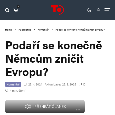
0
Home
Publicistika
Komentář
Podaří se konečně Němcům zničit Evropu?
Podaří se konečně
Němcům zničit
Evropu?
Komentář
25. 4. 2024
Aktualizace:
25. 9. 2025
10
4 min. čtení
PŘEHRÁT ČLÁNEK