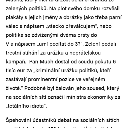
zelených politiků. Na plot svého domku rozvěsil
plakáty s jejich jmény a obrázky jako třeba parní
válec s nápisem „všecko převálcujem“, nebo
politika se zdviženými dvěma prsty do
V a nápisem „umí počítat do 3?“. Zelení podali
trestní stíhání za urážku a nepřátelskou
kampaň. Pan Much dostal od soudu pokutu 6
tisíc eur za „kriminální urážku politiků, kteří
zastávají prominentní pozice ve veřejném
životě.“ Podobně byl žalován jeho soused, který
na sociálních sítí označil ministra ekonomiky za
„totálního idiota“.
Špehování účastníků debat na sociálních sítích