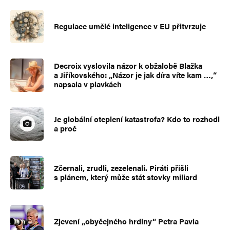
Regulace umělé inteligence v EU přitvrzuje
Decroix vyslovila názor k obžalobě Blažka
a Jiříkovského: „Názor je jak díra víte kam …,“
napsala v plavkách
Je globální oteplení katastrofa? Kdo to rozhodl
a proč
Zčernali, zrudli, zezelenali. Piráti přišli
s plánem, který může stát stovky miliard
Zjevení „obyčejného hrdiny“ Petra Pavla