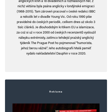
anglických knih a 18 divadelních a rozhlasových her, z
knihu přečíst.
nichž většina byla psána anglicky v londýnské emigraci
(1968-2015). Tam zároveň pracoval v české redakci BBC
a několik let v divadle Young Vic. Od roku 1990 píše
pravidelně do českých periodik, celkem dnes už okolo 3
Navigace pro komentáře
tisíc článků. Je dlouhodobým kritikem EU a islamizace,
Starší komentáře
za což si už v roce 2000 od českých recenzentů vysloužil
Napsat komentář
nálepku extrémisty, zatímco tehdejší pražský anglický
týdeník The Prague Post ho pojmenoval "humorista,
Vaše e-mailová adresa nebude zveřejněna.
Vyžadované informace jsou
jehož berou vážně". Jeho autobiografii Malá paměť
označeny
*
vydalo nakladatelství Dauphin v roce 2020.
Komentář
*
Reklama