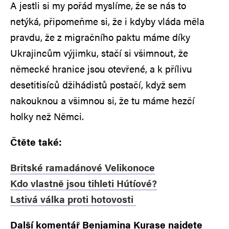
A jestli si my pořád myslíme, že se nás to
netýká, připomeňme si, že i kdyby vláda měla
pravdu, že z migračního paktu máme díky
Ukrajincům výjimku, stačí si všimnout, že
německé hranice jsou otevřené, a k přílivu
desetitisíců džihádistů postačí, když sem
nakouknou a všimnou si, že tu máme hezčí
holky než Němci.
Čtěte také:
Britské ramadánové Velikonoce
Kdo vlastně jsou tihleti Hútíové?
Lstivá válka proti hotovosti
Další komentář Benjamina Kurase najdete