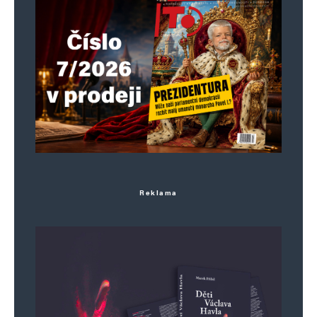
Jméno
*
E-mail
*
Webová stránka
Uložit do prohlížeče jméno, e-mail a webovou stránku pro budoucí
komentáře.
Reklama
Informujte mě o nových komentářích e-mailem.
Informujte mě o nových příspěvcích e-mailem.
Alternative: