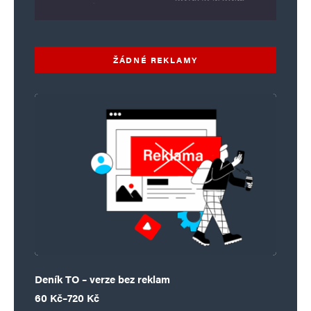
ŽÁDNÉ REKLAMY
Deník TO – verze bez reklam
Rozpětí cen: 60 Kč až 720 Kč
60
Kč
–
720
Kč