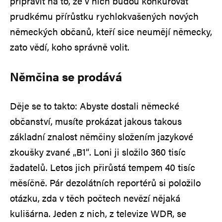
připravit na to, že v nich budou konkurovat
prudkému přírůstku rychlokvašených nových
německých občanů, kteří sice neumějí německy,
zato vědí, koho správně volit.
Němčina se prodává
Děje se to takto: Abyste dostali německé
občanství, musíte prokázat jakous takous
základní znalost němčiny složením jazykové
zkoušky zvané „B1“. Loni ji složilo 360 tisíc
žadatelů. Letos jich přirůstá tempem 40 tisíc
měsíčně. Pár dezolátních reportérů si položilo
otázku, zda v těch počtech nevězí nějaká
kulišárna. Jeden z nich, z televize WDR, se