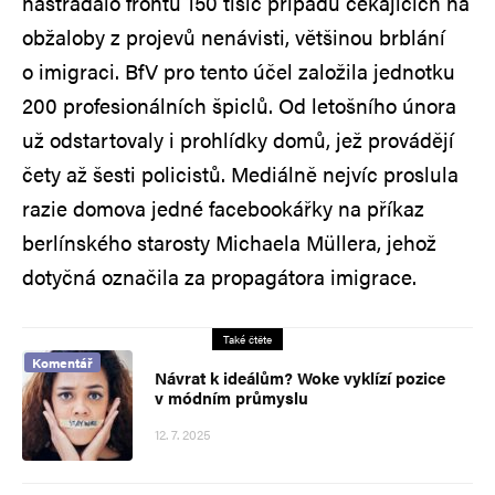
nastřádalo frontu 150 tisíc případů čekajících na
obžaloby z projevů nenávisti, většinou brblání
o imigraci. BfV pro tento účel založila jednotku
200 profesionálních špiclů. Od letošního února
už odstartovaly i prohlídky domů, jež provádějí
čety až šesti policistů. Mediálně nejvíc proslula
razie domova jedné facebookářky na příkaz
berlínského starosty Michaela Müllera, jehož
dotyčná označila za propagátora imigrace.
Také čtěte
Komentář
Návrat k ideálům? Woke vyklízí pozice
v módním průmyslu
12. 7. 2025