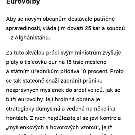
Eurovolby
Aby se novým občanům dostávalo patřičné
spravedlnosti, vláda jim dováží 25 šaria soudců
– z Afghánistánu.
Za tuto skvělou práci svým ministrům zvyšuje
platy o tisícovku eur na 18 tisíc měsíčně
a státním úředníkům přidává 10 procent. Proto
se tak statečně snaží zabránit průniku
nesprávných myšlenek do srdcí voličů, jak se
blíží eurovolby. Její hrdinná obrana je
strategicky důmyslná a vedená na několika
frontách. Z nich nejdůležitější se jeví kontrola
„myšlenkových a hovorových vzorců“, jejíž