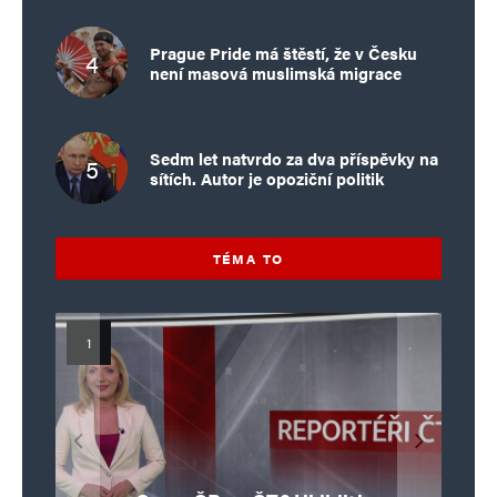
Prague Pride má štěstí, že v Česku
není masová muslimská migrace
Sedm let natvrdo za dva příspěvky na
sítích. Autor je opoziční politik
TÉMA TO
Islamistický teror v EU, 6. díl:
Mýty o Václavu Klausovi:
Vymíráme a politici lžou:
Islamistický teror v EU, 5. díl:
Brutální poprava 85letého
Pivo, jazz, hádky, loajalita
porodnost nezachrání
katolického kněze Jacquese
Pim Fortuyn: Muž, který se
Krvavé oslavy pádu Bastily
dotace, byty ani zkrácené
i humor. Jakl boří legendy