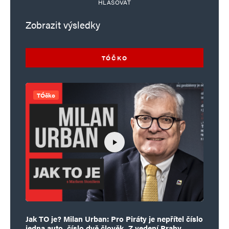
HLASOVAT
Zobrazit výsledky
TÓČKO
TÓčko
Jak TO je? Milan Urban: Pro Piráty je nepřítel číslo
jedna auto, číslo dvě člověk. Z vedení Prahy