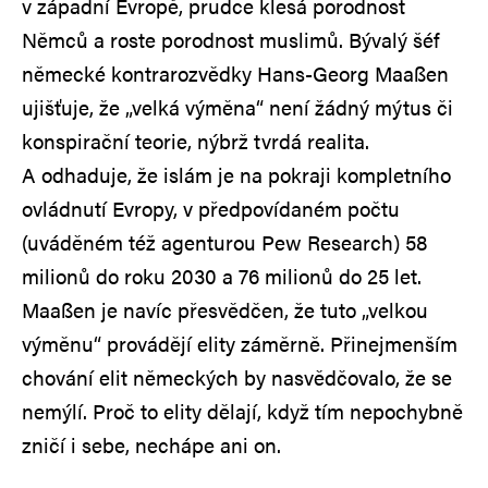
v západní Evropě, prudce klesá porodnost
Němců a roste porodnost muslimů. Bývalý šéf
německé kontrarozvědky Hans-Georg Maaßen
ujišťuje, že „velká výměna“ není žádný mýtus či
konspirační teorie, nýbrž tvrdá realita.
A odhaduje, že islám je na pokraji kompletního
ovládnutí Evropy, v předpovídaném počtu
(uváděném též agenturou Pew Research) 58
milionů do roku 2030 a 76 milionů do 25 let.
Maaßen je navíc přesvědčen, že tuto „velkou
výměnu“ provádějí elity záměrně. Přinejmenším
chování elit německých by nasvědčovalo, že se
nemýlí. Proč to elity dělají, když tím nepochybně
zničí i sebe, nechápe ani on.