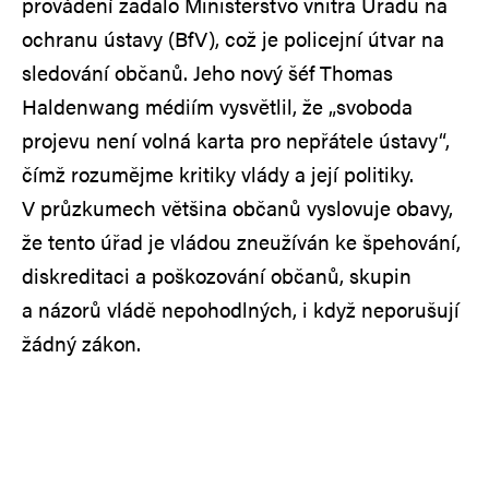
provádění zadalo Ministerstvo vnitra Úřadu na
ochranu ústavy (BfV), což je policejní útvar na
sledování občanů. Jeho nový šéf Thomas
Haldenwang médiím vysvětlil, že „svoboda
projevu není volná karta pro nepřátele ústavy“,
čímž rozumějme kritiky vlády a její politiky.
V průzkumech většina občanů vyslovuje obavy,
že tento úřad je vládou zneužíván ke špehování,
diskreditaci a poškozování občanů, skupin
a názorů vládě nepohodlných, i když neporušují
žádný zákon.