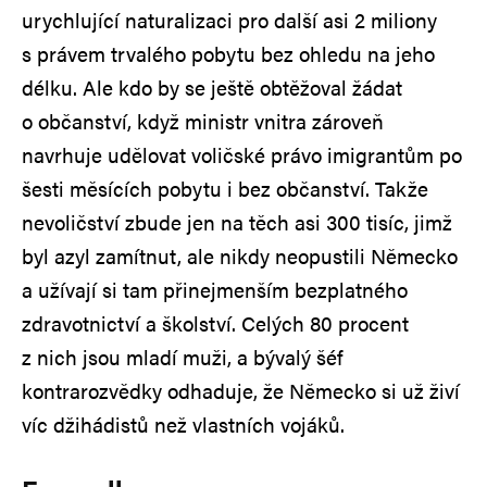
urychlující naturalizaci pro další asi 2 miliony
s právem trvalého pobytu bez ohledu na jeho
délku. Ale kdo by se ještě obtěžoval žádat
o občanství, když ministr vnitra zároveň
navrhuje udělovat voličské právo imigrantům po
šesti měsících pobytu i bez občanství. Takže
nevoličství zbude jen na těch asi 300 tisíc, jimž
byl azyl zamítnut, ale nikdy neopustili Německo
a užívají si tam přinejmenším bezplatného
zdravotnictví a školství. Celých 80 procent
z nich jsou mladí muži, a bývalý šéf
kontrarozvědky odhaduje, že Německo si už živí
víc džihádistů než vlastních vojáků.