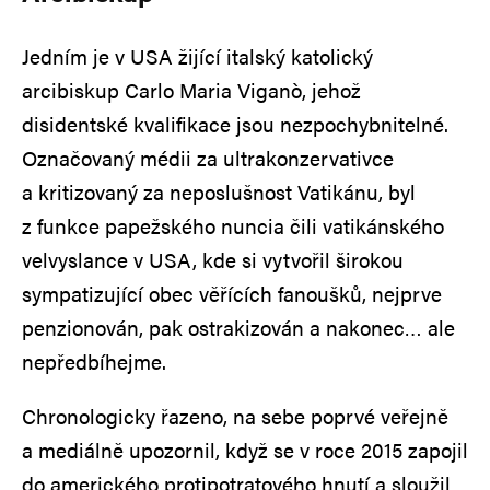
Jedním je v USA žijící italský katolický
arcibiskup Carlo Maria Viganò, jehož
disidentské kvalifikace jsou nezpochybnitelné.
Označovaný médii za ultrakonzervativce
a kritizovaný za neposlušnost Vatikánu, byl
z funkce papežského nuncia čili vatikánského
velvyslance v USA, kde si vytvořil širokou
sympatizující obec věřících fanoušků, nejprve
penzionován, pak ostrakizován a nakonec… ale
nepředbíhejme.
Chronologicky řazeno, na sebe poprvé veřejně
a mediálně upozornil, když se v roce 2015 zapojil
do amerického protipotratového hnutí a sloužil