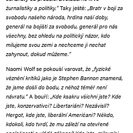
žurnalistiky a politiky.“
Taky ještě:
„Bratr v boji za
svobodu našeho národa, hrdina naší doby,
generál na bojišti za svobodu, generál pro nás
všechny, bez ohledu na politický názor, kdo
milujeme svou zemi a nechceme ji nechat
zahynout, dokud můžeme.“
Naomi Wolf se pokouší varovat,
že „fyzické
věznění kritiků jako je Stephen Bannon znamená,
že jsme došli do bodu, z něhož téměř není
návratu.“
A bouří:
„Kde ksakru všichni jste? Kde
jste, konzervativci? Libertariáni? Nezávislí?
Hergot, kde jste, liberální Američani? Někdo,
kdokoli, kdo tvrdí, že mu záleží na otevřené