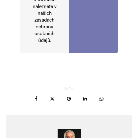
naleznete v
Komentář
*
našich
zásadách
ochrany
osobních
údajů
.
Jméno
*
Sdílet
E-mail
*
Webová stránka
Uložit do prohlížeče jméno, e-mail a webovou stránku pro budoucí