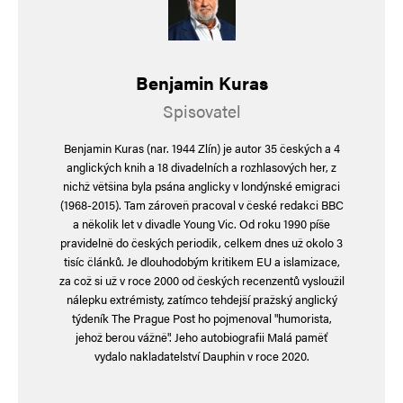
komentáře.
Informujte mě o nových komentářích e-mailem.
Benjamin Kuras
Informujte mě o nových příspěvcích e-mailem.
Spisovatel
Alternative:
Benjamin Kuras (nar. 1944 Zlín) je autor 35 českých a 4
anglických knih a 18 divadelních a rozhlasových her, z
nichž většina byla psána anglicky v londýnské emigraci
(1968-2015). Tam zároveň pracoval v české redakci BBC
a několik let v divadle Young Vic. Od roku 1990 píše
pravidelně do českých periodik, celkem dnes už okolo 3
tisíc článků. Je dlouhodobým kritikem EU a islamizace,
za což si už v roce 2000 od českých recenzentů vysloužil
nálepku extrémisty, zatímco tehdejší pražský anglický
týdeník The Prague Post ho pojmenoval "humorista,
jehož berou vážně". Jeho autobiografii Malá paměť
vydalo nakladatelství Dauphin v roce 2020.