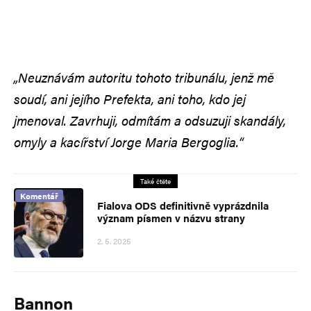
„Neuznávám autoritu tohoto tribunálu, jenž mě
soudí, ani jejího Prefekta, ani toho, kdo jej
jmenoval. Zavrhuji, odmítám a odsuzuji skandály,
omyly a kacířství Jorge Maria Bergoglia.“
Také čtěte
Komentář
Fialova ODS definitivně vyprázdnila
význam písmen v názvu strany
2. 5. 2025
Bannon