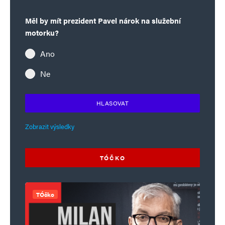
Měl by mít prezident Pavel nárok na služební
motorku?
Ano
Ne
HLASOVAT
Zobrazit výsledky
TÓČKO
TÓčko