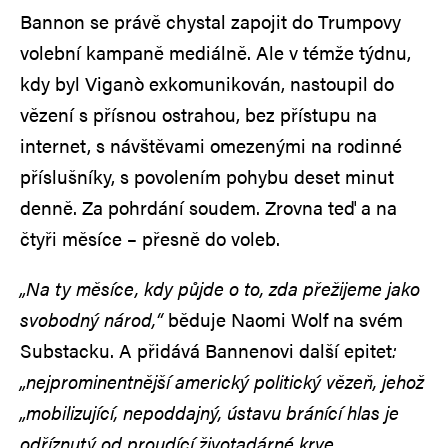
Bannon se právě chystal zapojit do Trumpovy
volební kampaně mediálně. Ale v témže týdnu,
kdy byl Viganò exkomunikován, nastoupil do
vězení s přísnou ostrahou, bez přístupu na
internet, s návštěvami omezenými na rodinné
příslušníky, s povolením pohybu deset minut
denně. Za pohrdání soudem. Zrovna teď a na
čtyři měsíce – přesně do voleb.
„Na ty měsíce, kdy půjde o to, zda přežijeme jako
svobodný národ,“
běduje Naomi Wolf na svém
Substacku. A přidává Bannenovi další epitet
:
„nejprominentnější americký politický vězeň, jehož
„mobilizující, nepoddajný, ústavu bránící hlas je
odříznutý od proudící životadárné krve