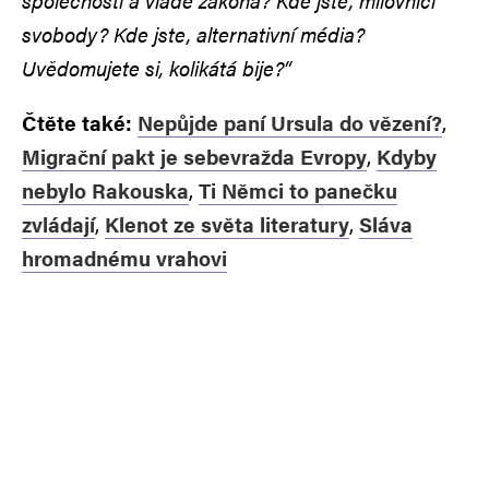
společnosti a vládě zákona? Kde jste, milovníci
svobody? Kde jste, alternativní média?
Uvědomujete si, kolikátá bije?“
Čtěte také:
Nepůjde paní Ursula do vězení?
,
Migrační pakt je sebevražda Evropy
,
Kdyby
nebylo Rakouska
,
Ti Němci to panečku
zvládají
,
Klenot ze světa literatury
,
Sláva
hromadnému vrahovi