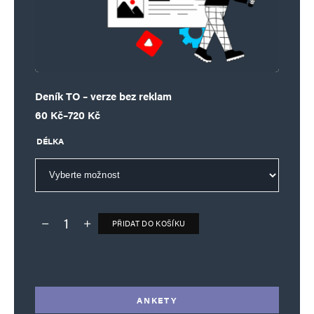
Deník TO – verze bez reklam
Rozpětí cen: 60 Kč až 720 Kč
60
Kč
–
720
Kč
DÉLKA
PŘIDAT DO KOŠÍKU
Deník TO – verze bez reklam množství
Alternative:
ANKETY