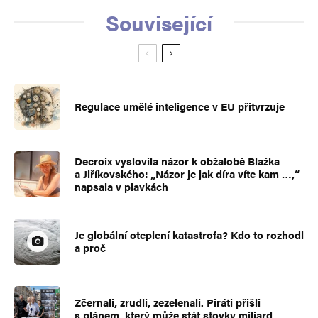
Související
Regulace umělé inteligence v EU přitvrzuje
Decroix vyslovila názor k obžalobě Blažka
a Jiříkovského: „Názor je jak díra víte kam …,“
napsala v plavkách
Je globální oteplení katastrofa? Kdo to rozhodl
a proč
Zčernali, zrudli, zezelenali. Piráti přišli
s plánem, který může stát stovky miliard