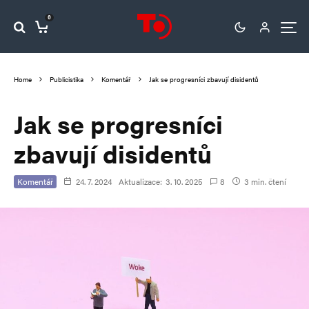
0
Home
Publicistika
Komentář
Jak se progresníci zbavují disidentů
Jak se progresníci
zbavují disidentů
Komentář
24. 7. 2024
Aktualizace:
3. 10. 2025
8
3 min. čtení