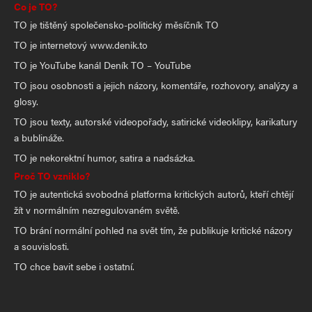
Co je TO?
TO je tištěný společensko-politický měsíčník TO
TO je internetový www.denik.to
TO je YouTube kanál Deník TO – YouTube
TO jsou osobnosti a jejich názory, komentáře, rozhovory, analýzy a
glosy.
TO jsou texty, autorské videopořady, satirické videoklipy, karikatury
a bublináže.
TO je nekorektní humor, satira a nadsázka.
Proč TO vzniklo?
TO je autentická svobodná platforma kritických autorů, kteří chtějí
žít v normálním nezregulovaném světě.
TO brání normální pohled na svět tím, že publikuje kritické názory
a souvislosti.
TO chce bavit sebe i ostatní.