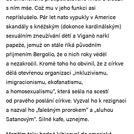
s ním mše. Což mu v jeho funkci asi
nepříslušelo. Pár let nato vypukly v Americe
skandály s kněžským (dokonce kardinálským)
sexuálním zneužívání dětí a Viganò nařkl
papeže, jemuž on stále říká původním
přijmením Bergolio, že o nich roky věděl
a nezakročil. Kromě toho ho obvinil, že z církve
dělá otevřenou organizaci „inkluzivismu,
imigracionismu, ekofanatismu,
a homosexualismu“, která sešla na scestí
od pravého poslání církve. Vyzval ho k rezignaci
a nazval ho „falešným prorokem“ a „sluhou
Satanovým“. Silné kafe, uznejme.
Mezitím taky hodně kibicoval do americké