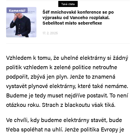
Také čtěte
Komentář
Šéf mnichovské konference se po
výprasku od Vanceho rozplakal.
Sebelítost místo sebereflexe
17. 2. 2025
Vzhledem k tomu, že uhelné elektrárny si žádný
politik vzhledem k zelené politice netroufne
podpořit, zbývá jen plyn. Jenže to znamená
vystavět plynové elektrárny, které také nemáme.
Budeme je tedy muset nejdříve postavit. To není
otázkou roku. Strach z blackoutu však tiká.
Ve chvíli, kdy budeme elektrárny stavět, bude
třeba spoléhat na uhlí. Jenže politika Evropy je