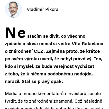
Vladimír Pikora
N
e
stačím se divit, co všechno
způsobila slova ministra vnitra Víta Rakušana
o znárodnění ČEZ. Zejména proto, že krátce
po svém výroku uvedl, že nebyl pravdivý. Ten,
kdo si myslel, že bude veřejnost vycházet
z toho, že k ničemu podobnému nedojde,
narazil. Stal se pravý opak.
Média a mnoho komentátorů i investorů začalo
tvrdit, že to znárodnění znamená. Což následně
v očích mnoha lidí vláda potvrdila tím, že začala