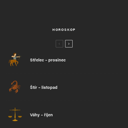
HOROSKOP
Střelec – prosinec
Štír – listopad
Váhy – říjen