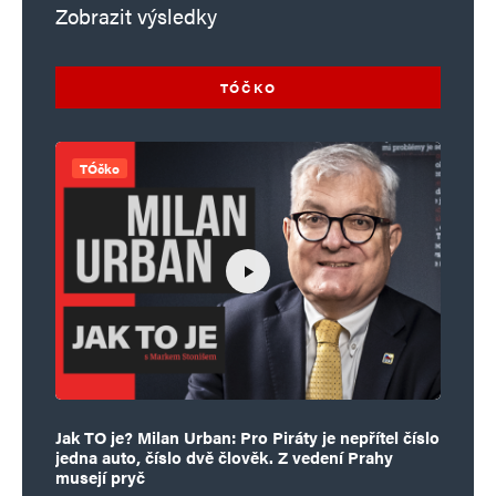
Zobrazit výsledky
Jméno
*
TÓČKO
E-mail
*
Webová stránka
TÓčko
Uložit do prohlížeče jméno, e-mail a webovou stránku pro budoucí
komentáře.
Informujte mě o nových komentářích e-mailem.
Informujte mě o nových příspěvcích e-mailem.
Alternative:
Jak TO je? Milan Urban: Pro Piráty je nepřítel číslo
jedna auto, číslo dvě člověk. Z vedení Prahy
musejí pryč