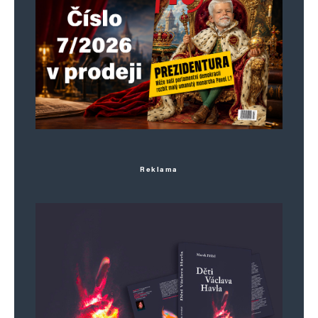
st.hroch
Odpovědět
6. 2. 2024 (19:52)
To by ovšem v tuzemské vládě museli být
schopní a odpovědní lidé – a nikoli
soubor arogantních a namachrovaných
aktivistických nedouků.
Reklama
Alex
Odpovědět
6. 2. 2024 (14:59)
Tvrdit o dnešní enegetice EU ve spojitosti
s trhem chce opravdu hodně velkou
představivost. Mátu tušení, jak funguje