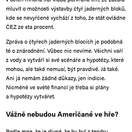
mluvit o možnosti výstavby čtyř jaderných bloků,
kde se nevyřčeně vychází z toho, že stát ovládne
ČEZ ze sta procent.
Zpráva o čtyřech jaderných blocích je podobná
té o znárodnění. Vůbec nic nevíme. Všichni vaří
z vody a vytváří si své scénáře a hypotézy, které
mohou, ale také nemusí, být pravdivé. Já také.
Ani já nemám žádné důkazy, jen indicie.
Nicméně ve světě financí je třeba si plány
a hypotézy vytvářet.
Vážně nebudou Američané ve hře?
Podle mne, že je divné, že by byl z tendru