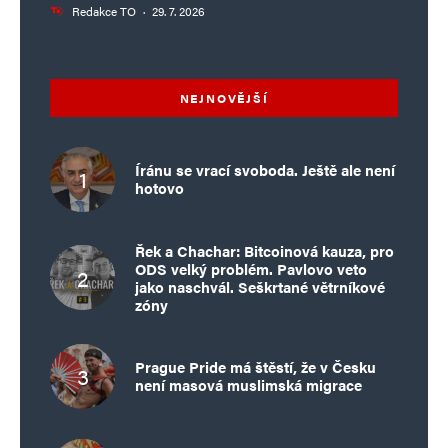
Redakce TO
·
29. 7. 2026
NEJNOVĚJŠÍ
Íránu se vrací svoboda. Ještě ale není
hotovo
Řek a Chachar: Bitcoinová kauza, pro
ODS velký problém. Pavlovo veto
jako naschvál. Seškrtané větrníkové
zóny
Prague Pride má štěstí, že v Česku
není masová muslimská migrace