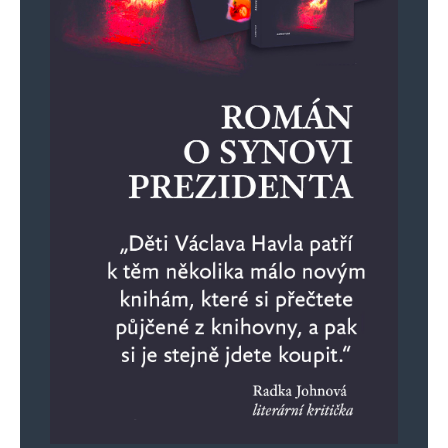
tržní prostředí? Bavíme se tady
o poptávce a nabídce, nikoliv o zeleném
náboženství, povolenkách a protektorátní
politice naší vlády.
Kolben a Daněk
Odpovědět
6. 2. 2024 (15:45)
Treba proto, ze stavbu elektraren platil
stat z nasich dani? Zatimco ja si postavil
dum ze sveho vlastniho zdaneneho
prijmu, vsechny stavebniny i prace jsem
platil vcetne DPH a ted mi jeste vlada
zvedla dan z nemovitosti, aby za vybrane