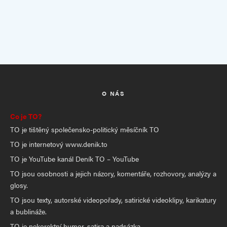
O NÁS
Co je TO?
TO je tištěný společensko-politický měsíčník TO
TO je internetový www.denik.to
TO je YouTube kanál Deník TO – YouTube
TO jsou osobnosti a jejich názory, komentáře, rozhovory, analýzy a
glosy.
TO jsou texty, autorské videopořady, satirické videoklipy, karikatury
a bublináže.
TO je nekorektní humor, satira a nadsázka.