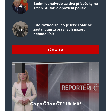
Sedm let natvrdo za dva příspěvky na
sítích. Autor je opoziční politik
Kdo rozhoduje, co je lež? Tohle se
zastáncům „správných názorů“
nebude líbit
TÉMA TO
Islamistický teror v EU, 6. díl:
Mýty o Václavu Klausovi:
Vymíráme a politici lžou:
Islamistický teror v EU, 5. díl:
Brutální poprava 85letého
Pivo, jazz, hádky, loajalita
porodnost nezachrání
katolického kněze Jacquese
Pim Fortuyn: Muž, který se
Krvavé oslavy pádu Bastily
dotace, byty ani zkrácené
i humor. Jakl boří legendy
Co po ČRo a ČT? Uklidit!
o bývalém prezidentovi
nestihl stát premiérem
Hamela
úvazky
v Nice