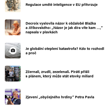
Regulace umělé inteligence v EU přitvrzuje
Decroix vyslovila názor k obžalobě Blažka
a Jiříkovského: „Názor je jak díra víte kam …,“
napsala v plavkách
Je globální oteplení katastrofa? Kdo to rozhodl
a proč
Zčernali, zrudli, zezelenali. Piráti přišli
s plánem, který může stát stovky miliard
Zjevení „obyčejného hrdiny“ Petra Pavla