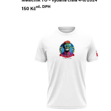
vč. DPH
150
Kč