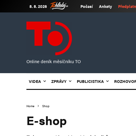
8. 8. 2026
Počasí
Ankety
Předplatn
Online deník měsíčníku TO
VIDEA
ZPRÁVY
PUBLICISTIKA
ROZHOVO
Home
Shop
E-shop