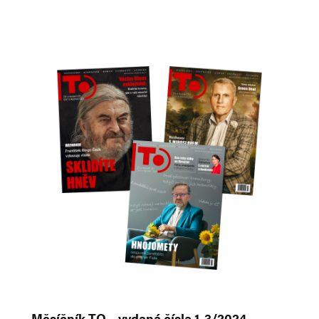
d nejnovějších
Měsíčník TO – vydaná čísla 1-3/2024