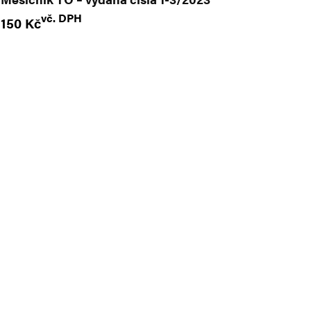
vč. DPH
150
Kč