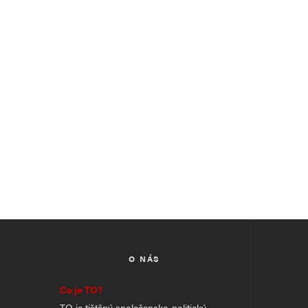
O NÁS
Co je TO?
TO je tištěný společensko-politický