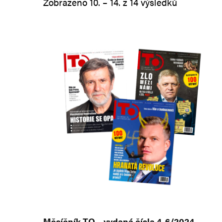
Seřazeno o
Zobrazeno 10. – 14. z 14 výsledků
Měsíčník TO – vydaná čísla 4-6/2024