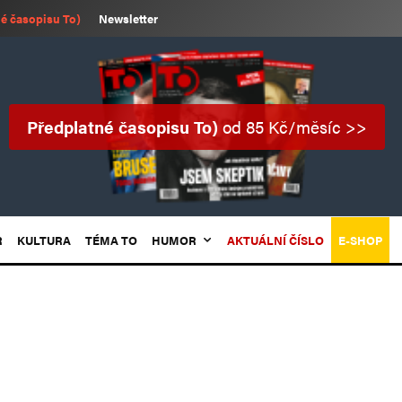
é časopisu To)
Newsletter
Předplatné časopisu To)
od 85 Kč/měsíc >>
R
KULTURA
TÉMA TO
HUMOR
AKTUÁLNÍ ČÍSLO
E-SHOP