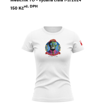
vč. DPH
150
Kč