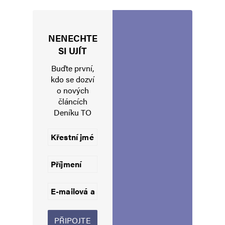
NENECHTE
Jméno
*
SI UJÍT
Buďte první,
kdo se dozví
o nových
E-mail
*
Webová stránka
článcích
Deníku TO
Uložit do prohlížeče jméno, e-mail a webovou stránku pro budoucí
komentáře.
Informujte mě o nových komentářích e-mailem.
Informujte mě o nových příspěvcích e-mailem.
Alternative: