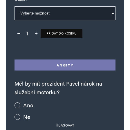
PŘIDAT DO KOŠÍKU
Deník TO – verze bez reklam množství
Alternative:
ANKETY
Měl by mít prezident Pavel nárok na
služební motorku?
Ano
Ne
HLASOVAT