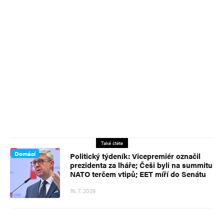
Také čtěte
Domácí
Politický týdeník: Vicepremiér označil
prezidenta za lháře; Češi byli na summitu
NATO terčem vtipů; EET míří do Senátu
16. 7. 2026