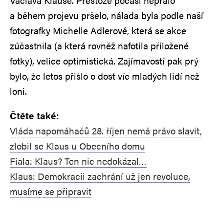
Václava Klause. Přestože počasí nepřálo
a během projevu pršelo, nálada byla podle naší
fotografky Michelle Adlerové, která se akce
zúčastnila (a která rovněž nafotila přiložené
fotky), velice optimistická. Zajímavostí pak prý
bylo, že letos přišlo o dost víc mladých lidí než
loni.
Čtěte také:
Vláda napomáhačů 28. říjen nemá právo slavit,
zlobil se Klaus u Obecního domu
Fiala: Klaus? Ten nic nedokázal…
Klaus: Demokracii zachrání už jen revoluce,
musíme se připravit