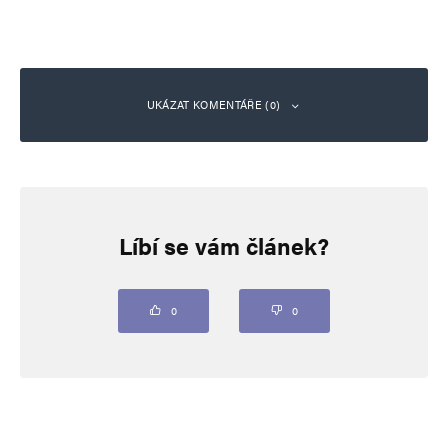
UKÁZAT KOMENTÁŘE (0)
Napsat komentář
Líbí se vám článek?
Vaše e-mailová adresa nebude zveřejněna.
Vyžadované informace jsou
označeny
*
Komentář
*
0
0