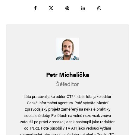
Petr Michalička
Šéfeditor
Léta pracoval jako editor ČT24, další léta jako editor
České informační agentury. Poté vytvářel vlastní
zpravodajský projekt zaměřený na nekalé praktiky
současné doby. Po létech na volné noze však znovu
zatoužil po práci v redakci, a tak nastoupil jako redaktor
do TN.cz. Poté působil v TV A11 jako vedoucí vydání
zpravodajství, aby v současné době zakotvil v Deníku TO,