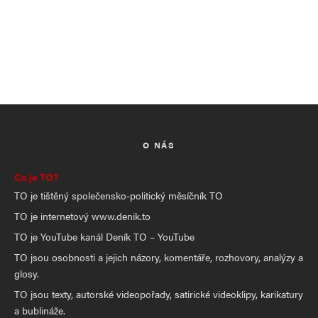
O NÁS
Co je TO?
TO je tištěný společensko-politický měsíčník TO
TO je internetový www.denik.to
TO je YouTube kanál Deník TO – YouTube
TO jsou osobnosti a jejich názory, komentáře, rozhovory, analýzy a
glosy.
TO jsou texty, autorské videopořady, satirické videoklipy, karikatury
a bublináže.