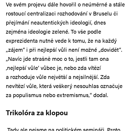
Ve svém projevu dále hovořil o neúměrné a stále
rostoucí centralizaci rozhodování v Bruselu či
přejímání neautentických ideologií, dnes
zejména ideologie zelené. To vše podle
exprezidenta nutně vede k tomu, že na každý
„zájem“ i při nejlepší vůli není možné „dovidět“.
„Navíc jde strašně moc o to, jestli tam ona
‚nejlepší vůle‘ vůbec je, nebo zda vítězí
a rozhoduje vůle největší a nejsilnější. Zda
nevítězí vůle, která veškerý nesouhlas označuje
za populismus nebo extremismus,“ dodal.
Trikolóra za klopou
„Tady ale nejsme na politickém semináři. Proto