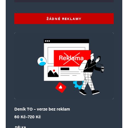
ŽÁDNÉ REKLAMY
Deník TO – verze bez reklam
Rozpětí cen: 60 Kč až 720 Kč
60
Kč
–
720
Kč
DÉLKA