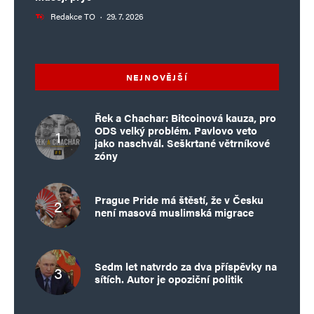
Redakce TO
·
29. 7. 2026
NEJNOVĚJŠÍ
Řek a Chachar: Bitcoinová kauza, pro
ODS velký problém. Pavlovo veto
jako naschvál. Seškrtané větrníkové
zóny
Prague Pride má štěstí, že v Česku
není masová muslimská migrace
Sedm let natvrdo za dva příspěvky na
sítích. Autor je opoziční politik