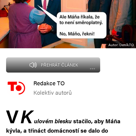
Autor: Deník.TO
PŘEHRÁT ČLÁNEK
Redakce TO
Kolektiv autorů
V
K
ulovém blesku
stačilo, aby Máňa
kývla, a třináct domácností se dalo do