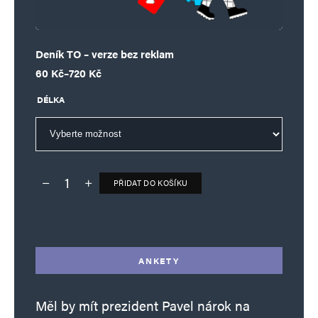
Deník TO – verze bez reklam
Rozpětí cen: 60 Kč až 720 Kč
60
Kč
–
720
Kč
DÉLKA
PŘIDAT DO KOŠÍKU
Deník TO – verze bez reklam množství
Alternative:
ANKETY
Měl by mít prezident Pavel nárok na