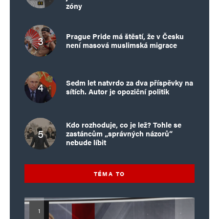
zóny
Prague Pride má štěstí, že v Česku
není masová muslimská migrace
Sedm let natvrdo za dva příspěvky na
sítích. Autor je opoziční politik
Kdo rozhoduje, co je lež? Tohle se
zastáncům „správných názorů“
nebude líbit
TÉMA TO