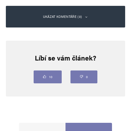
UKÁZAT KOMENTÁŘE (0)
Napsat komentář
Líbí se vám článek?
Vaše e-mailová adresa nebude zveřejněna.
Vyžadované informace jsou
označeny
*
Komentář
*
10
0