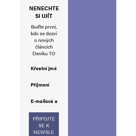
NENECHTE
Jméno
*
SI UJÍT
Buďte první,
kdo se dozví
o nových
E-mail
*
Webová stránka
článcích
Deníku TO
Uložit do prohlížeče jméno, e-mail a webovou stránku pro budoucí
komentáře.
Informujte mě o nových komentářích e-mailem.
Informujte mě o nových příspěvcích e-mailem.
Alternative: