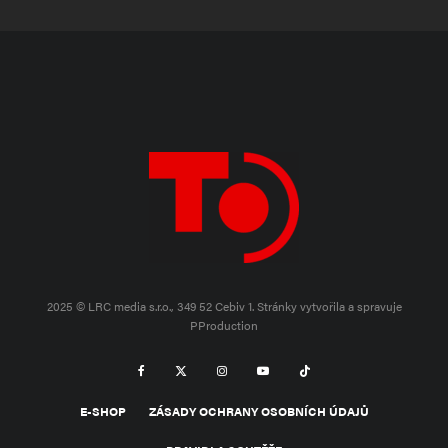
2025 © LRC media s.r.o., 349 52 Cebiv 1.
Stránky vytvořila a spravuje
PProduction
E-SHOP
ZÁSADY OCHRANY OSOBNÍCH ÚDAJŮ