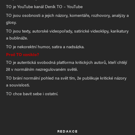
TO je YouTube kanál Deník TO – YouTube
TO jsou osobnosti a jejich názory, komentáře, rozhovory, analýzy a
glosy.
TO jsou texty, autorské videopořady, satirické videoklipy, karikatury
a bublináže.
TO je nekorektní humor, satira a nadsázka.
Proč TO vzniklo?
TO je autentická svobodná platforma kritických autorů, kteří chtějí
žít v normálním nezregulovaném světě.
TO brání normální pohled na svět tím, že publikuje kritické názory
a souvislosti.
TO chce bavit sebe i ostatní.
REDAKCE