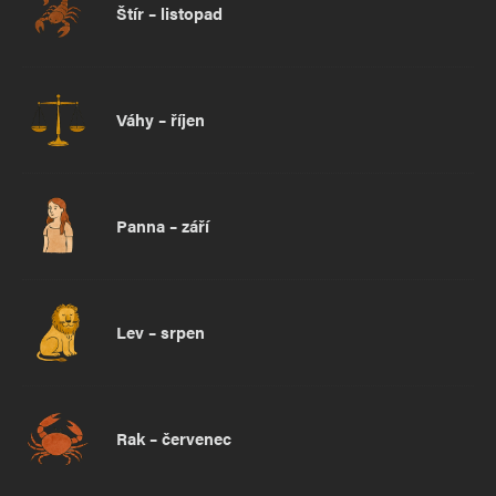
Štír – listopad
Váhy – říjen
Panna – září
Lev – srpen
Rak – červenec