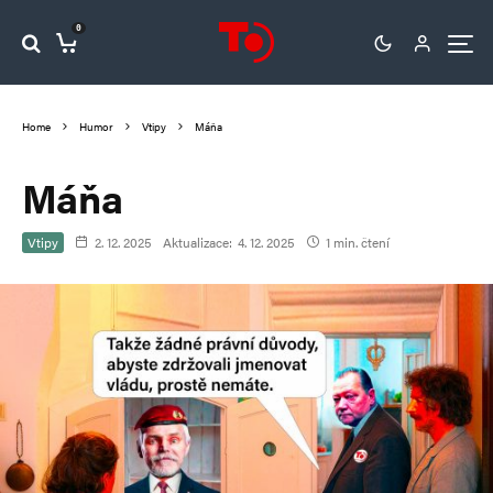
0
Home
Humor
Vtipy
Máňa
Máňa
Vtipy
2. 12. 2025
Aktualizace:
4. 12. 2025
1 min. čtení