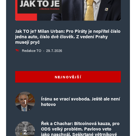
Jak TO je? Milan Urban: Pro Piráty je nepřítel číslo
jedna auto, číslo dvě člověk. Z vedení Prahy
musejí pryč
Redakce TO
·
29. 7. 2026
NEJNOVĚJŠÍ
Íránu se vrací svoboda. Ještě ale není
hotovo
Řek a Chachar: Bitcoinová kauza, pro
ODS velký problém. Pavlovo veto
jako naschvál. Seškrtané větrníkové