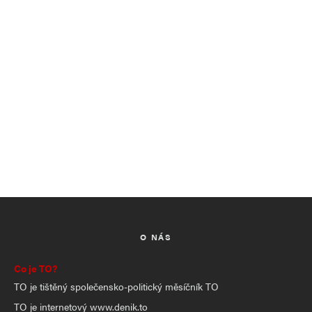
O NÁS
Co je TO?
TO je tištěný společensko-politický měsíčník TO
TO je internetový www.denik.to