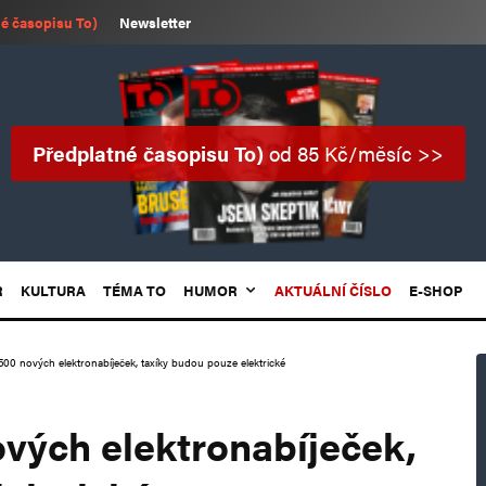
é časopisu To)
Newsletter
Předplatné časopisu To)
od 85 Kč/měsíc >>
R
KULTURA
TÉMA TO
HUMOR
AKTUÁLNÍ ČÍSLO
E-SHOP
500 nových elektronabíječek, taxíky budou pouze elektrické
ových elektronabíječek,