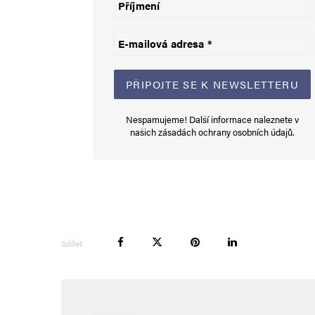
Informujte mě o nových komentářích e-mailem.
Informujte mě o nových příspěvcích e-mailem.
Alternative:
Nespamujeme! Další informace naleznete v
našich
zásadách ochrany osobních údajů
.
Sdílet