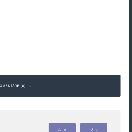
OMENTÁŘE (0)
ou označeny
*
0
2