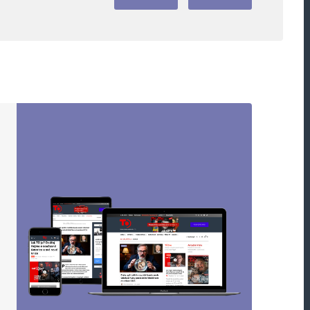
Webová stránka
oucí komentáře.