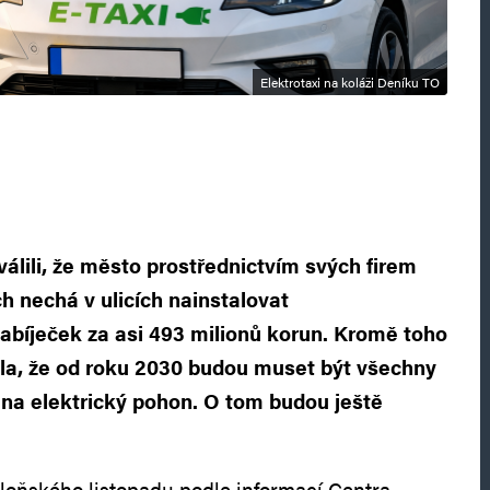
Elektrotaxi na koláži Deníku TO
álili, že město prostřednictvím svých firem
ch nechá v ulicích nainstalovat
nabíječek za asi 493 milionů korun. Kromě toho
la, že od roku 2030 budou muset být všechny
i na elektrický pohon. O tom budou ještě
 loňského listopadu podle informací Centra