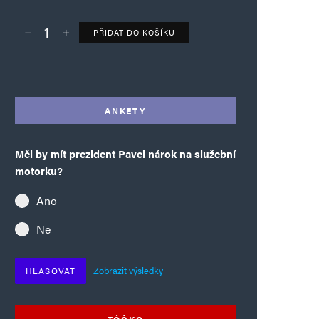
PŘIDAT DO KOŠÍKU
Deník TO – verze bez reklam množství
Alternative:
ANKETY
Měl by mít prezident Pavel nárok na služební
motorku?
Ano
Ne
Zobrazit výsledky
HLASOVAT
TÓČKO