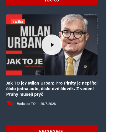
TÓčko
Jak TO je? Milan Urban: Pro Piráty je nepřítel
číslo jedna auto, číslo dvě člověk. Z vedení
Prahy musejí pryč
Redakce TO
·
29. 7. 2026
NEJNOVĚJŠÍ