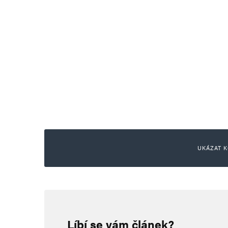
UKÁZAT K
Napsat komentář
Líbí se vám článek?
Vaše e-mailová adresa nebude zveřejněna.
Vyžadované informace js