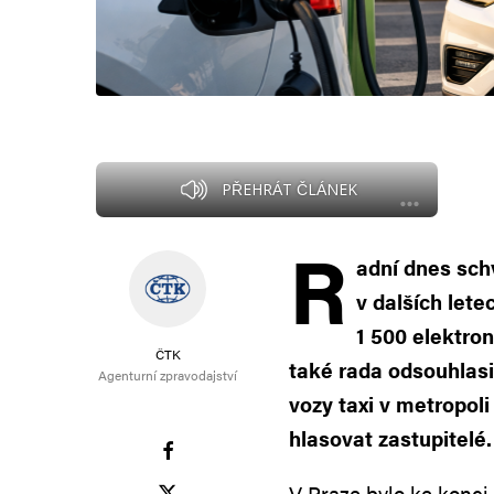
PŘEHRÁT ČLÁNEK
R
adní dnes schv
v dalších lete
1 500 elektro
ČTK
také rada odsouhlasi
Agenturní zpravodajství
vozy taxi v metropol
hlasovat zastupitelé.
V Praze bylo ke konci