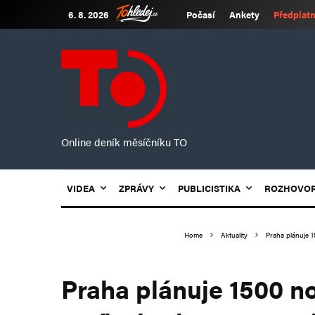
6. 8. 2026
Počasí
Ankety
Předplatn
Online deník měsíčníku TO
VIDEA
ZPRÁVY
PUBLICISTIKA
ROZHOVO
Home
Aktuality
Praha plánuje 1
Praha plánuje 1500 n