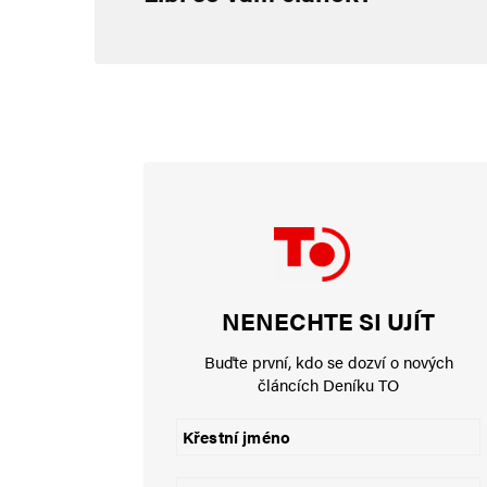
Komentář
*
Jméno
*
NENECHTE SI UJÍT
E-mail
*
Buďte první, kdo se dozví o nových
článcích Deníku TO
Uložit do prohlížeče jméno, e-mail a webovou stránku pro bud