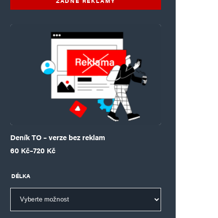
ŽÁDNÉ REKLAMY
Deník TO – verze bez reklam
Rozpětí cen: 60 Kč až 720 Kč
60
Kč
–
720
Kč
DÉLKA