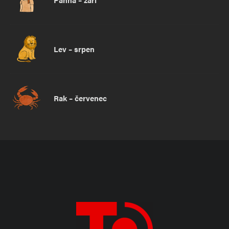
Lev – srpen
Rak – červenec