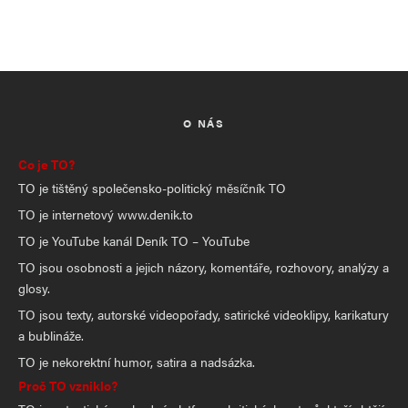
O NÁS
Co je TO?
TO je tištěný společensko-politický měsíčník TO
TO je internetový www.denik.to
TO je YouTube kanál Deník TO – YouTube
TO jsou osobnosti a jejich názory, komentáře, rozhovory, analýzy a
glosy.
TO jsou texty, autorské videopořady, satirické videoklipy, karikatury
a bublináže.
TO je nekorektní humor, satira a nadsázka.
Proč TO vzniklo?