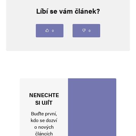
Líbí se vám článek?
Vaše e-mailová adresa nebude zveřejněna.
Vyžadované informace jsou
označeny
*
Komentář
*
0
0
NENECHTE
Jméno
*
SI UJÍT
Buďte první,
kdo se dozví
o nových
E-mail
*
Webová stránka
článcích