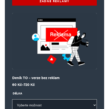
ŽÁDNÉ REKLAMY
Deník TO – verze bez reklam
Rozpětí cen: 60 Kč až 720 Kč
60
Kč
–
720
Kč
DÉLKA