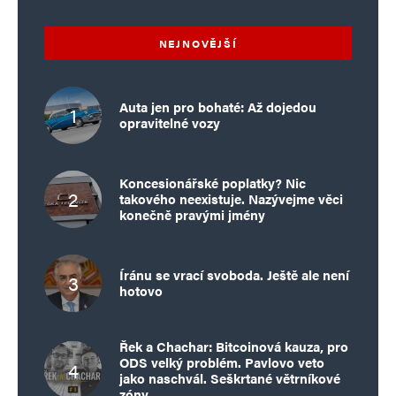
NEJNOVĚJŠÍ
Auta jen pro bohaté: Až dojedou
opravitelné vozy
Koncesionářské poplatky? Nic
takového neexistuje. Nazývejme věci
konečně pravými jmény
Íránu se vrací svoboda. Ještě ale není
hotovo
Řek a Chachar: Bitcoinová kauza, pro
ODS velký problém. Pavlovo veto
jako naschvál. Seškrtané větrníkové
zóny