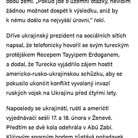
obou zemí. „Pokud jde o územní otázky, nevidím
žádnou možnost dospět k výsledku, aniž by
k němu došlo na nejvyšší úrovni,“ řekl.
Dříve ukrajinský prezident na sociálních sítích
napsal, že telefonicky hovořil se svým tureckým
protějškem Recepem Tayyipem Erdoganem,
a dodal, že Turecko vyjádřilo zájem hostit
americko-rusko-ukrajinskou schůzku, aby se
pokusilo ukončit konflikt vyvolaný invazí
ruských vojsk na Ukrajinu před čtyřmi lety.
Naposledy se ukrajinští, ruští a američtí
vyjednávači sešli 17. a 18. února v Ženevě.
Předtím se dvě kola odehrála v Abú Zabí.
Klíčovým sporným bodem zůstává požadavek