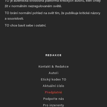
TO je autentická svobodná platforma kritických autorů, kteří chtějí
žít v normálním nezregulovaném světě.
TO brání normální pohled na svět tím, že publikuje kritické názory
a souvislosti.
TO chce bavit sebe i ostatní.
REDAKCE
Kontakt & Redakce
Autoři
Etický kodex TO
Aktuální číslo
Předplatné
Podpořte nás
Pro inzerenty