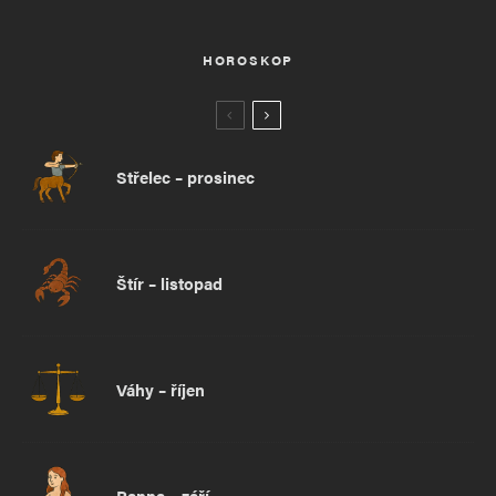
HOROSKOP
Střelec – prosinec
Štír – listopad
Váhy – říjen
Panna – září