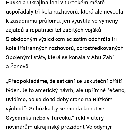
Rusko a Ukrajina loni v tureckém městě
uspořádaly tři kola rozhovorů, která ale nevedla
k zásadnímu průlomu, jen vyústila ve výměny
zajatců a repatriaci těl zabitých vojáků.
S obdobným výsledkem se zatím odehrála tři
kola třístranných rozhovorů, zprostředkovaných
Spojenými státy, která se konala v Abú Zabí
a Ženevě.
„Předpokládáme, že setkání se uskuteční příští
týden. Je to americký návrh, ale upřímně řečeno,
uvidíme, co se do té doby stane na Blízkém
východě. Schůzka by se mohla konat ve
Švýcarsku nebo v Turecku,“ řekl v úterý
novinářům ukrajinský prezident Volodymyr