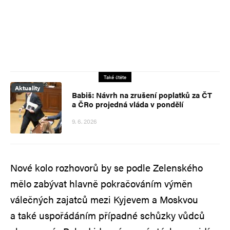
Také čtěte
Aktuality
Babiš: Návrh na zrušení poplatků za ČT
a ČRo projedná vláda v pondělí
9. 6. 2026
Nové kolo rozhovorů by se podle Zelenského
mělo zabývat hlavně pokračováním výměn
válečných zajatců mezi Kyjevem a Moskvou
a také uspořádáním případné schůzky vůdců