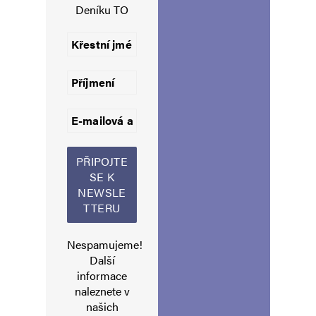
Deníku TO
Uložit do prohlížeče jméno, e-mail a webovou stránku pro budoucí
komentáře.
Informujte mě o nových komentářích e-mailem.
Informujte mě o nových příspěvcích e-mailem.
Alternative:
Nespamujeme!
Další
informace
naleznete v
našich