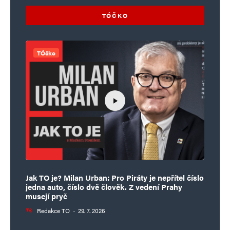
TÓČKO
TÓčko
Jak TO je? Milan Urban: Pro Piráty je nepřítel číslo
jedna auto, číslo dvě člověk. Z vedení Prahy
musejí pryč
Redakce TO
·
29. 7. 2026