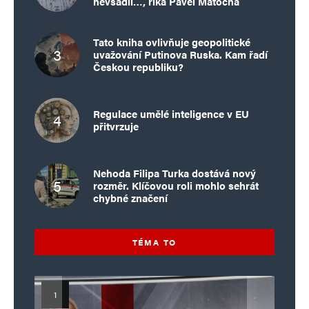
nevsadil…, říká Pavel Matocha
Tato kniha ovlivňuje geopolitické
uvažování Putinova Ruska. Kam řadí
Českou republiku?
Regulace umělé inteligence v EU
přitvrzuje
Nehoda Filipa Turka dostává nový
rozměr. Klíčovou roli mohlo sehrát
chybné značení
TÉMA TO