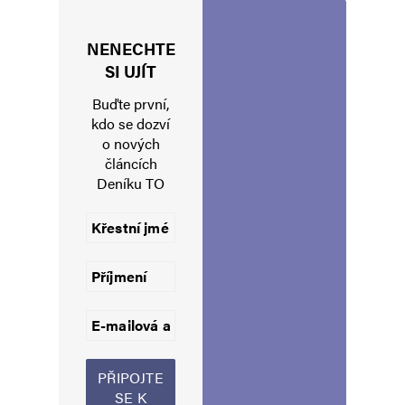
NENECHTE
Jméno
*
SI UJÍT
Buďte první,
kdo se dozví
o nových
E-mail
*
Webová stránka
článcích
Deníku TO
Uložit do prohlížeče jméno, e-mail a webovou stránku pro budoucí
komentáře.
Informujte mě o nových komentářích e-mailem.
Informujte mě o nových příspěvcích e-mailem.
Alternative: