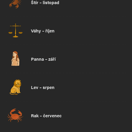
Štír – listopad
Váhy – říjen
Panna – září
Lev – srpen
Rak – červenec