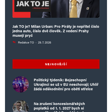
Jak TO je? Milan Urban: Pro Piráty je nepřítel číslo
jedna auto, číslo dvě člověk. Z vedení Prahy
musejí pryč
Redakce TO
·
29. 7. 2026
NEJNOVĚJŠÍ
Politický týdeník: Bojeschopní
Ukrajinci se už v EU neschovají; Uhlíř
žádá odškodnění pro oběti střelce
Na zrušení koncesionářských
poplatků od 1. 1. 2027 bych si