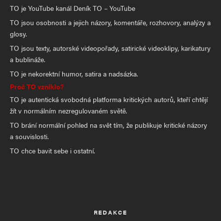
TO je YouTube kanál Deník TO – YouTube
TO jsou osobnosti a jejich názory, komentáře, rozhovory, analýzy a
glosy.
TO jsou texty, autorské videopořady, satirické videoklipy, karikatury
a bublináže.
TO je nekorektní humor, satira a nadsázka.
Proč TO vzniklo?
TO je autentická svobodná platforma kritických autorů, kteří chtějí
žít v normálním nezregulovaném světě.
TO brání normální pohled na svět tím, že publikuje kritické názory
a souvislosti.
TO chce bavit sebe i ostatní.
REDAKCE