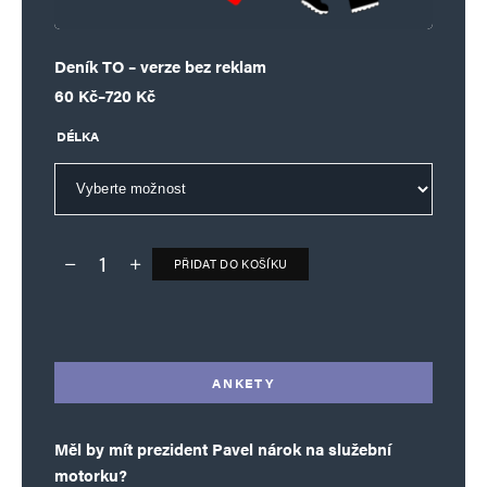
Deník TO – verze bez reklam
Rozpětí cen: 60 Kč až 720 Kč
60
Kč
–
720
Kč
DÉLKA
PŘIDAT DO KOŠÍKU
Deník TO – verze bez reklam množství
Alternative:
ANKETY
Měl by mít prezident Pavel nárok na služební
motorku?