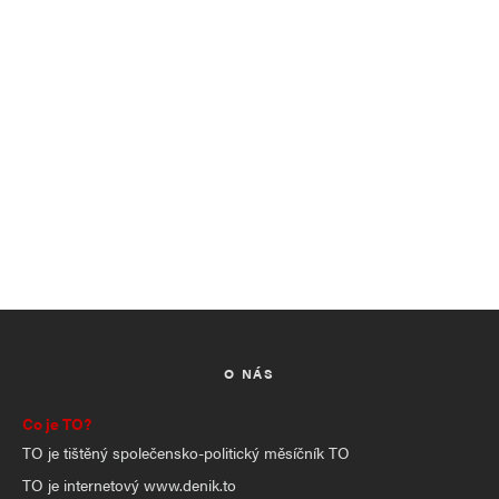
O NÁS
Co je TO?
TO je tištěný společensko-politický měsíčník TO
TO je internetový www.denik.to