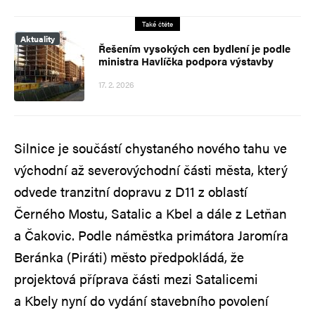
Také čtěte
Aktuality
Řešením vysokých cen bydlení je podle
ministra Havlíčka podpora výstavby
17. 2. 2026
Silnice je součástí chystaného nového tahu ve
východní až severovýchodní části města, který
odvede tranzitní dopravu z D11 z oblastí
Černého Mostu, Satalic a Kbel a dále z Letňan
a Čakovic. Podle náměstka primátora Jaromíra
Beránka (Piráti) město předpokládá, že
projektová příprava části mezi Satalicemi
a Kbely nyní do vydání stavebního povolení