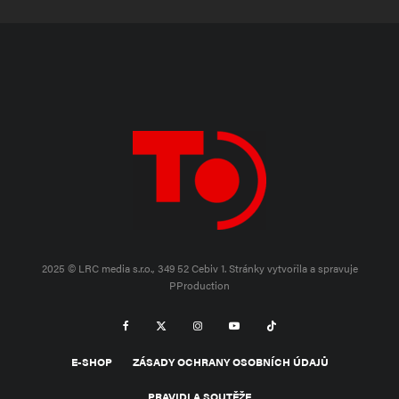
2025 © LRC media s.r.o., 349 52 Cebiv 1.
Stránky vytvořila a spravuje
PProduction
E-SHOP
ZÁSADY OCHRANY OSOBNÍCH ÚDAJŮ
PRAVIDLA SOUTĚŽE