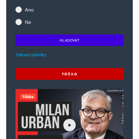
Ano
Ne
HLASOVAT
Zobrazit výsledky
TÓČKO
TÓčko