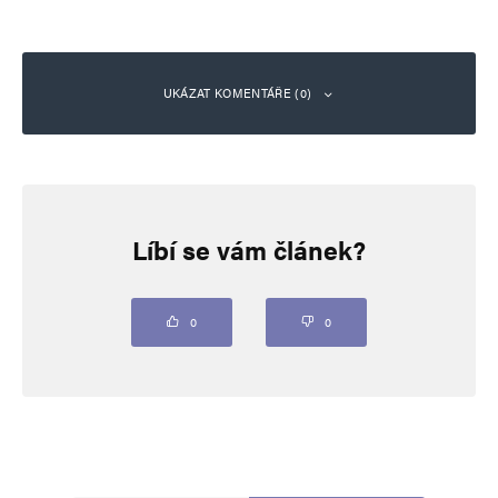
UKÁZAT KOMENTÁŘE (0)
Napsat komentář
Líbí se vám článek?
Vaše e-mailová adresa nebude zveřejněna.
Vyžadované informace jsou
označeny
*
Komentář
*
0
0