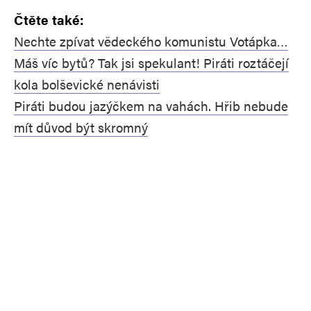
Čtěte také:
Nechte zpívat vědeckého komunistu Votápka…
Máš víc bytů? Tak jsi spekulant! Piráti roztáčejí
kola bolševické nenávisti
Piráti budou jazýčkem na vahách. Hřib nebude
mít důvod být skromný