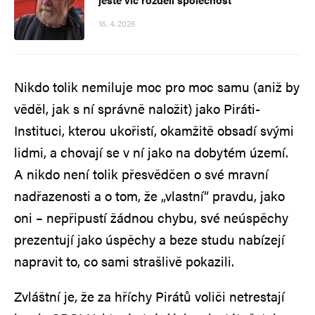
16. 4. 2026
Nikdo tolik nemiluje moc pro moc samu (aniž by
věděl, jak s ní správně naložit) jako Piráti-
Instituci, kterou ukořistí, okamžitě obsadí svými
lidmi, a chovají se v ní jako na dobytém území.
A nikdo není tolik přesvědčen o své mravní
nadřazenosti a o tom, že „vlastní“ pravdu, jako
oni – nepřipustí žádnou chybu, své neúspěchy
prezentují jako úspěchy a beze studu nabízejí
napravit to, co sami strašlivě pokazili.
Zvláštní je, že za hříchy Pirátů voliči netrestají