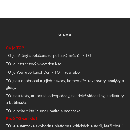
O NÁS
Co je TO?
TO je tištěný společensko-politický měsíčník TO
TO je internetový www.denik.to
TO je YouTube kanál Deník TO – YouTube
TO jsou osobnosti a jejich názory, komentáře, rozhovory, analýzy a
glosy.
TO jsou texty, autorské videopořady, satirické videoklipy, karikatury
a bublináže.
TO je nekorektní humor, satira a nadsázka.
Proč TO vzniklo?
TO je autentická svobodná platforma kritických autorů, kteří chtějí