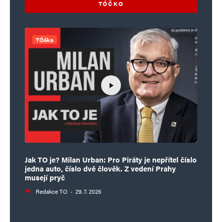
TÓČKO
TÓčko
Jak TO je? Milan Urban: Pro Piráty je nepřítel číslo
jedna auto, číslo dvě člověk. Z vedení Prahy
musejí pryč
Redakce TO
·
29. 7. 2026