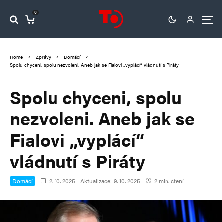
0
Home
Zprávy
Domácí
Spolu chyceni, spolu nezvoleni. Aneb jak se Fialovi „vyplácí“ vládnutí s Piráty
Spolu chyceni, spolu
nezvoleni. Aneb jak se
Fialovi „vyplácí“
vládnutí s Piráty
Domácí
2. 10. 2025
Aktualizace:
9. 10. 2025
2 min. čtení