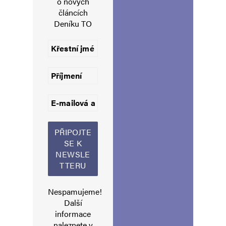
o nových
E-mail
*
Webová stránka
článcích
Deníku TO
Uložit do prohlížeče jméno, e-mail a webovou stránku pro budoucí
komentáře.
Informujte mě o nových komentářích e-mailem.
Informujte mě o nových příspěvcích e-mailem.
Alternative:
Nespamujeme!
Další
informace
naleznete v