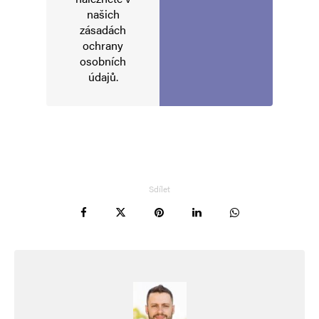
našich
zásadách
ochrany
osobních
údajů
.
Sdílet