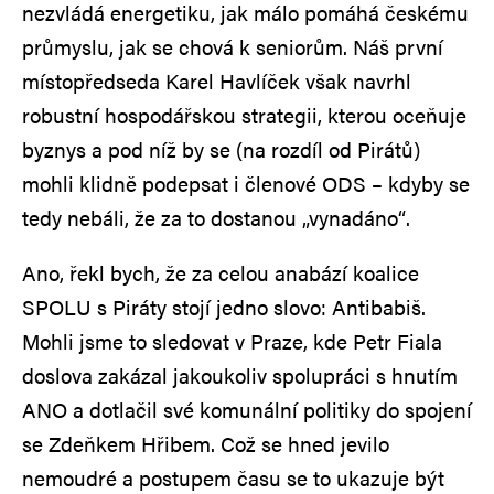
nezvládá energetiku, jak málo pomáhá českému
průmyslu, jak se chová k seniorům. Náš první
místopředseda Karel Havlíček však navrhl
robustní hospodářskou strategii, kterou oceňuje
byznys a pod níž by se (na rozdíl od Pirátů)
mohli klidně podepsat i členové ODS – kdyby se
tedy nebáli, že za to dostanou „vynadáno“.
Ano, řekl bych, že za celou anabází koalice
SPOLU s Piráty stojí jedno slovo: Antibabiš.
Mohli jsme to sledovat v Praze, kde Petr Fiala
doslova zakázal jakoukoliv spolupráci s hnutím
ANO a dotlačil své komunální politiky do spojení
se Zdeňkem Hřibem. Což se hned jevilo
nemoudré a postupem času se to ukazuje být