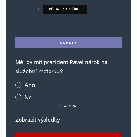
PŘIDAT DO KOŠÍKU
Deník TO – verze bez reklam množství
Alternative:
ANKETY
Měl by mít prezident Pavel nárok na
služební motorku?
Ano
Ne
HLASOVAT
Zobrazit výsledky