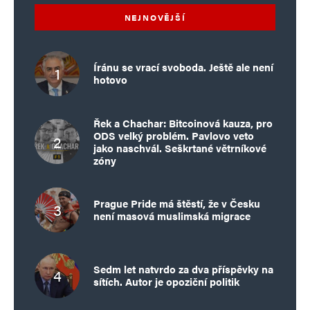
NEJNOVĚJŠÍ
Íránu se vrací svoboda. Ještě ale není
hotovo
Řek a Chachar: Bitcoinová kauza, pro
ODS velký problém. Pavlovo veto
jako naschvál. Seškrtané větrníkové
zóny
Prague Pride má štěstí, že v Česku
není masová muslimská migrace
Sedm let natvrdo za dva příspěvky na
sítích. Autor je opoziční politik