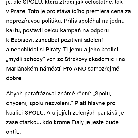
je, ale SPOLU, která ztrácí jak celostátně, tak
v Praze. Toto je pro stávajícího premiéra cena za
neprozíravou politiku. Příliš spoléhal na jednu
kartu, postavil celou kampaň na odporu
k Babišovi, zanedbal pozitivní sdělení
a nepohlídal si Piráty. Ti jemu a jeho koalici
„mydlí schody“ ven ze Strakovy akademie i na
Mariánském náměstí. Pro ANO samozřejmě
dobře.
Abych parafrázoval známé rčení: „Spolu,
chyceni, spolu nezvoleni.“ Platí hlavně pro
koalici SPOLU. A u jejích zelených parťáků je
zase otázkou, kdo kromě Fialy je ještě bude
chtít…