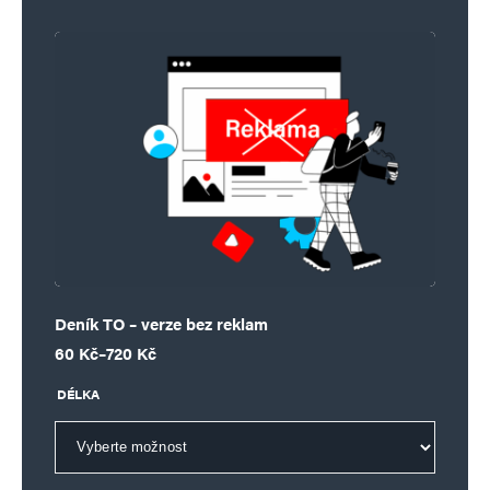
Deník TO – verze bez reklam
Rozpětí cen: 60 Kč až 720 Kč
60
Kč
–
720
Kč
DÉLKA