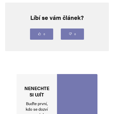
Napsat komentář
Líbí se vám článek?
Vaše e-mailová adresa nebude zveřejněna.
Vyžadované informace jsou
označeny
*
Komentář
*
0
0
NENECHTE
Jméno
*
SI UJÍT
Buďte první,
kdo se dozví