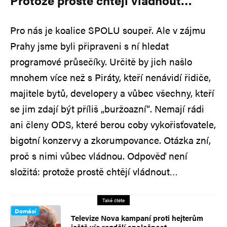
Pro nás je koalice SPOLU soupeř. Ale v zájmu
Prahy jsme byli připraveni s ní hledat
programové průsečíky. Určitě by jich našlo
mnohem více než s Piráty, kteří nenávidí řidiče,
majitele bytů, developery a vůbec všechny, kteří
se jim zdají být příliš „buržoazní“. Nemají rádi
ani členy ODS, které berou coby vykořisťovatele,
bigotní konzervy a zkorumpovance. Otázka zní,
proč s nimi vůbec vládnou. Odpověď není
složitá: protože prostě chtějí vládnout…
Také čtěte
Domácí
Televize Nova kampaní proti hejterům
ještě víc rozdělí společnost