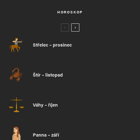
HOROSKOP
Střelec – prosinec
Štír – listopad
Váhy – říjen
Panna – září