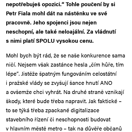
nepotřebuješ opozici.“ Tohle poučení by si
Petr Fiala mohl dát na nástěnku ve své
pracovně. Jeho spojenci jsou nejen
neschopní, ale také neloajální. Za vládnutí
s nimi platí SPOLU vysokou cenu.
Mohl bych být rád, že se naše konkurence sama
ničí. Nejsem však zastánce hesla „čím hůře, tím
lépe“. Jistěže špatným fungováním celostátní
i pražské vlády se zvyšují šance hnutí ANO
a ovšemže chci vyhrát. Na druhé straně vznikají
škody, které bude třeba napravit. Jak faktické –
to se týká třeba zpackané digitalizace
stavebního řízení či neschopnosti budovat
v hlavním městě metro – tak na důvěře občanů