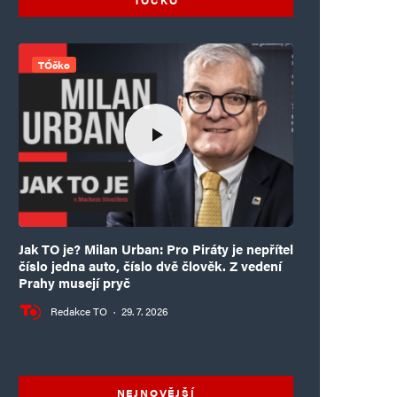
TÓčko
Jak TO je? Milan Urban: Pro Piráty je nepřítel
číslo jedna auto, číslo dvě člověk. Z vedení
Prahy musejí pryč
Redakce TO
·
29. 7. 2026
NEJNOVĚJŠÍ