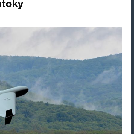
útoky