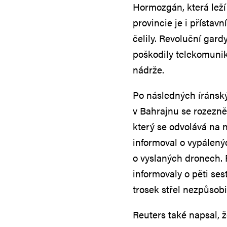
Hormozgán, která lež
provincie je i přístav
čelily. Revoluční gard
poškodily telekomunik
nádrže.
Po následných íránský
v Bahrajnu se rozezně
který se odvolává na
informoval o vypálený
o vyslaných dronech. 
informovaly o pěti ses
trosek střel nezpůsobi
Reuters také napsal, 