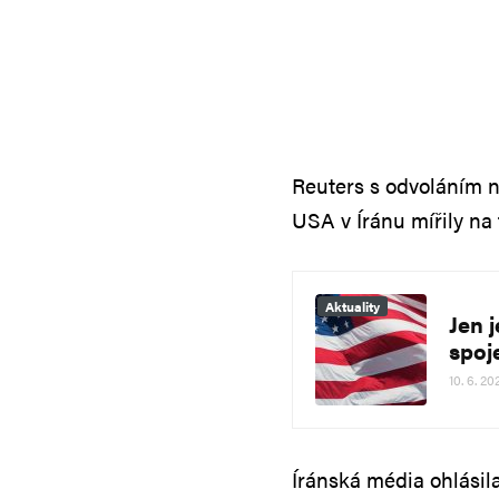
Reuters s odvoláním 
USA v Íránu mířily na 
Aktuality
Jen 
spoj
10. 6. 20
Íránská média ohlásil