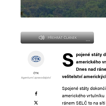
PŘEHRÁT ČLÁNEK
S
pojené státy d
amerického vr
Dnes nad ráne
ČTK
velitelství americk
Agenturní zpravodajství
Spojené státy dokonči
amerického vrtulník
ránem SELČ to na síti 