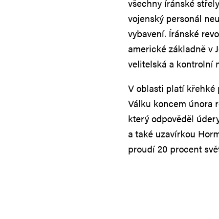
všechny íránské střel
vojenský personál neu
vybavení. Íránské rev
americké základně v J
velitelská a kontrolní 
V oblasti platí křehké
Válku koncem února ro
který odpověděl úder
a také uzavírkou Horm
proudí 20 procent svě