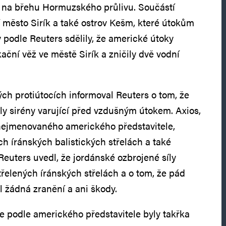
í na břehu Hormuzského průlivu. Součástí
ní město Sirík a také ostrov Kešm, které útokům
y podle Reuters sdělily, že americké útoky
ační věž ve městě Sirík a zničily dvě vodní
ch protiútocích informoval Reuters o tom, že
ly sirény varující před vzdušným útokem. Axios,
 nejmenovaného amerického představitele,
ch íránských balistických střelách a také
Reuters uvedl, že jordánské ozbrojené síly
třelených íránských střelách a o tom, že pád
l žádná zranění a ani škody.
že podle amerického představitele byly takřka