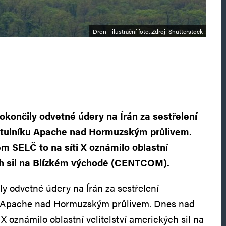
Dron - ilustrační foto. Zdroj: Shutterstock
okončily odvetné údery na Írán za sestřelení
tulníku Apache nad Hormuzským průlivem.
m SELČ to na síti X oznámilo oblastní
ých sil na Blízkém východě (CENTCOM).
ly odvetné údery na Írán za sestřelení
u Apache nad Hormuzským průlivem. Dnes nad
X oznámilo oblastní velitelství amerických sil na