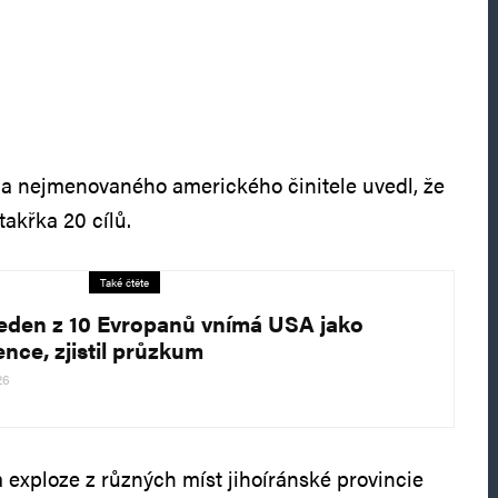
na nejmenovaného amerického činitele uvedl, že
takřka 20 cílů.
Také čtěte
jeden z 10 Evropanů vnímá USA jako
ence, zjistil průzkum
26
a exploze z různých míst jihoíránské provincie