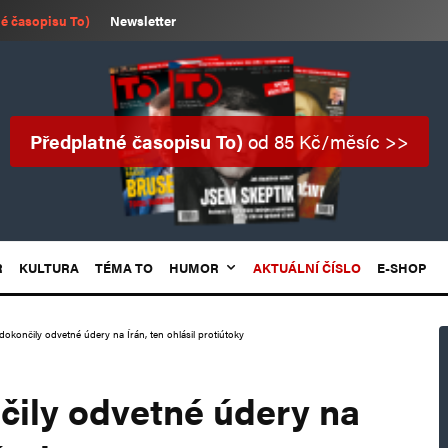
é časopisu To)
Newsletter
Předplatné časopisu To)
od 85 Kč/měsíc >>
R
KULTURA
TÉMA TO
HUMOR
AKTUÁLNÍ ČÍSLO
E-SHOP
dokončily odvetné údery na Írán, ten ohlásil protiútoky
čily odvetné údery na