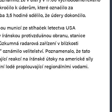
kročilo k úderům, které označilo za
a 3,5 hodině sdělilo, že údery dokončilo.
u municí ze stíhaček letectva USA
 íránskou protivzdušnou obranu, stanice
ůzkumná radarová zařízení v blízkosti
 oznámilo velitelství. Poznamenalo, že tato
ící reakcí na íránské útoky na americké síly
í lodě proplouvající regionálními vodami.