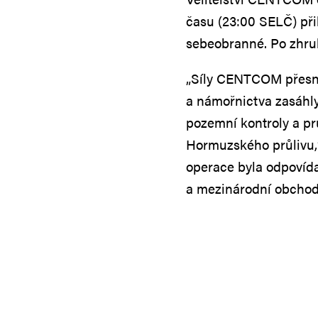
času (23:00 SELČ) při
sebeobranné. Po zhrub
„Síly CENTCOM přesno
a námořnictva zasáhly
pozemní kontroly a pr
Hormuzského průlivu,“
operace byla odpovídaj
a mezinárodní obchodn