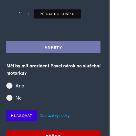
PŘIDAT DO KOŠÍKU
Deník TO – verze bez reklam množství
Alternative:
ANKETY
Měl by mít prezident Pavel nárok na služební
motorku?
Ano
Ne
Zobrazit výsledky
HLASOVAT
TÓČKO