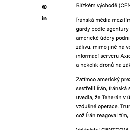
Blízkém východě (C
Íránská média mezitím
gardy podle agentury R
americké údery podni
zálivu, mimo jiné na ve
informací serveru Axio
a několik dronů na zá
Zatímco americký prez
sestřelil Írán, íránsk
uvedla, že Teherán v 
vzdušné operace. Tru
což Írán reagoval tím,
Velitelství CENTCOM 