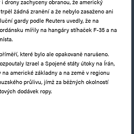
y i drony zachyceny obranou, že americký
trpěl žádná zranění a že nebylo zasaženo ani
oluční gardy podle Reuters uvedly, že na
ordánsku mířily na hangáry stíhaček F-35 a na
místa.
 příměří, které bylo ale opakovaně narušeno.
zpoutaly Izrael a Spojené státy útoky na Írán,
y na americké základny a na země v regionu
uzského průlivu, jímž za běžných okolností
tových dodávek ropy.