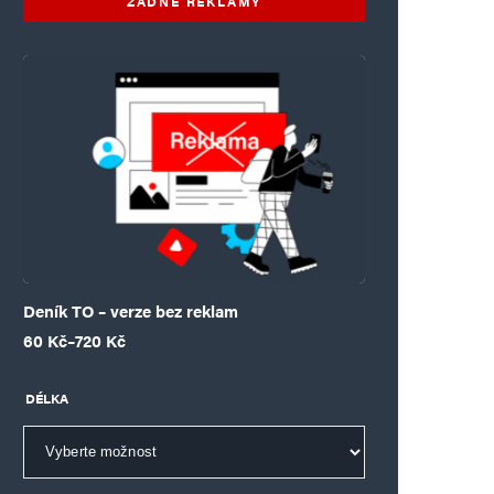
ŽÁDNÉ REKLAMY
Deník TO – verze bez reklam
Rozpětí cen: 60 Kč až 720 Kč
60
Kč
–
720
Kč
DÉLKA