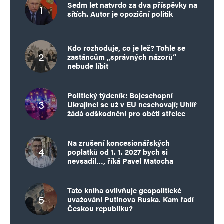
Sedm let natvrdo za dva příspěvky na
sítích. Autor je opoziční politik
Kdo rozhoduje, co je lež? Tohle se
zastáncům „správných názorů“
nebude líbit
Politický týdeník: Bojeschopní
Ukrajinci se už v EU neschovají; Uhlíř
žádá odškodnění pro oběti střelce
Na zrušení koncesionářských
poplatků od 1. 1. 2027 bych si
nevsadil…, říká Pavel Matocha
Tato kniha ovlivňuje geopolitické
uvažování Putinova Ruska. Kam řadí
Českou republiku?