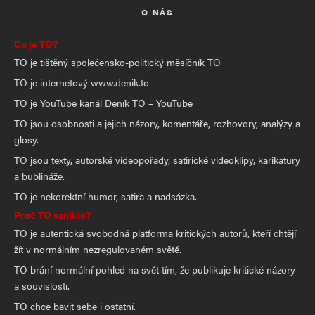
O NÁS
Co je TO?
TO je tištěný společensko-politický měsíčník TO
TO je internetový www.denik.to
TO je YouTube kanál Deník TO – YouTube
TO jsou osobnosti a jejich názory, komentáře, rozhovory, analýzy a
glosy.
TO jsou texty, autorské videopořady, satirické videoklipy, karikatury
a bublináže.
TO je nekorektní humor, satira a nadsázka.
Proč TO vzniklo?
TO je autentická svobodná platforma kritických autorů, kteří chtějí
žít v normálním nezregulovaném světě.
TO brání normální pohled na svět tím, že publikuje kritické názory
a souvislosti.
TO chce bavit sebe i ostatní.