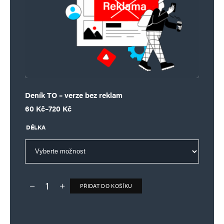
Deník TO – verze bez reklam
Rozpětí cen: 60 Kč až 720 Kč
60
Kč
–
720
Kč
DÉLKA
PŘIDAT DO KOŠÍKU
Deník TO – verze bez reklam množství
Alternative: