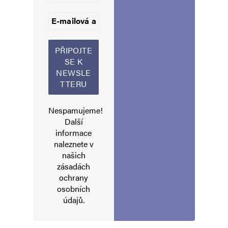
Informujte mě o nových komentářích e-mailem.
Informujte mě o nových příspěvcích e-mailem.
Alternative:
Nespamujeme!
Další
informace
naleznete v
našich
zásadách
ochrany
osobních
údajů
.