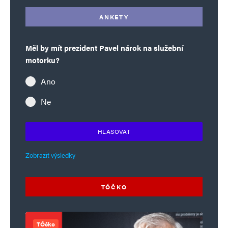
ANKETY
Měl by mít prezident Pavel nárok na služební
motorku?
Ano
Ne
HLASOVAT
Zobrazit výsledky
TÓČKO
TÓčko