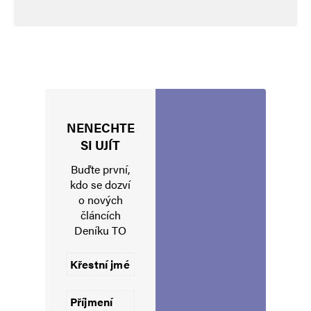
NENECHTE
Jméno
*
SI UJÍT
Buďte první,
kdo se dozví
o nových
E-mail
*
Webová stránka
článcích
Deníku TO
Uložit do prohlížeče jméno, e-mail a webovou stránku pro budoucí
komentáře.