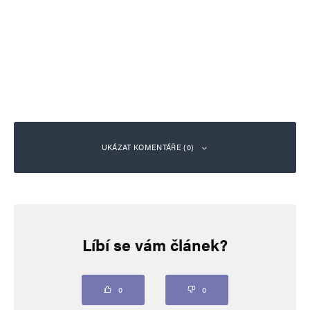
UKÁZAT KOMENTÁŘE (0)
Napsat komentář
Líbí se vám článek?
Vaše e-mailová adresa nebude zveřejněna.
Vyžadované informace jsou
označeny
*
Komentář
*
0
0