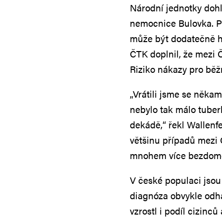
Národní jednotky dohl
nemocnice Bulovka. Po
může být dodatečně h
ČTK doplnil, že mezi 
Riziko nákazy pro běž
„Vrátili jsme se něka
nebylo tak málo tuber
dekádě,“ řekl Wallenf
většinu případů mezi Č
mnohem více bezdomov
V české populaci jsou 
diagnóza obvykle odha
vzrostl i podíl cizinců