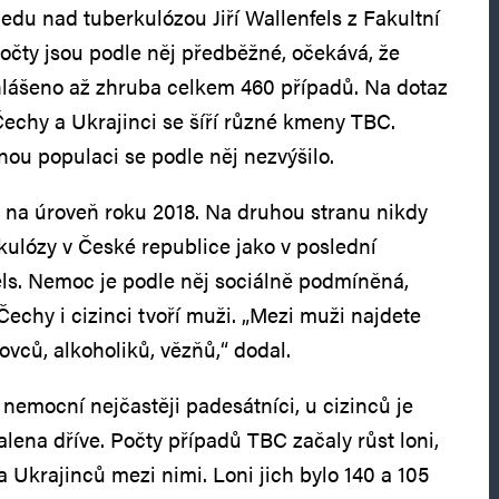
edu nad tuberkulózou Jiří Wallenfels z Fakultní
čty jsou podle něj předběžné, očekává, že
lášeno až zhruba celkem 460 případů. Na dotaz
Čechy a Ukrajinci se šíří různé kmeny TBC.
nou populaci se podle něj nezvýšilo.
m na úroveň roku 2018. Na druhou stranu nikdy
kulózy v České republice jako v poslední
els. Nemoc je podle něj sociálně podmíněná,
echy i cizinci tvoří muži. „Mezi muži najdete
ců, alkoholiků, vězňů,“ dodal.
nemocní nejčastěji padesátníci, u cizinců je
lena dříve. Počty případů TBC začaly růst loni,
 a Ukrajinců mezi nimi. Loni jich bylo 140 a 105