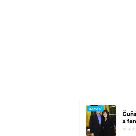
Domácí
Čuňá
a fe
26. 3. 20