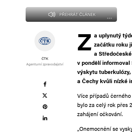
PŘEHRÁT ČLÁNEK
Z
a uplynutý týd
začátku roku j
a Středočeském
ČTK
v pondělí informoval 
Agenturní zpravodajství
výskytu tuberkulózy,
a Čechy kvůli nízké 
Více případů černého k
bylo za celý rok přes
zahájení očkování.
„Onemocnění se vysky