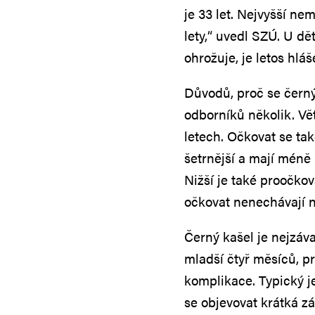
je 33 let. Nejvyšší 
lety,“ uvedl SZÚ. U dě
ohrožuje, je letos hlá
Důvodů, proč se černý
odborníků několik. Vět
letech. Očkovat se tak
šetrnější a mají méně 
Nižší je také proočkov
očkovat nenechávají n
Černý kašel je nejzáv
mladší čtyř měsíců, pr
komplikace. Typický je
se objevovat krátká z