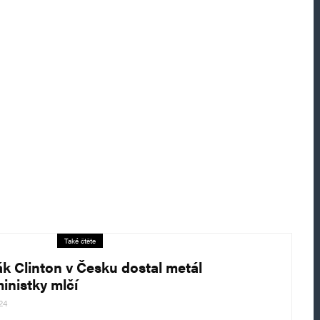
Také čtěte
k Clinton v Česku dostal metál
ministky mlčí
24