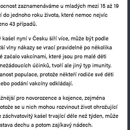
nemocnost zaznamenáváme u mladých mezi 15 až 19
tí do jednoho roku života, které nemoc nejvíc
šeno 43 případů.
 kašel nyní v Česku šíří více, může být podle
ší vlny nákazy se vrací pravidelně po několika
é začalo vakcínami, které jsou pro malé děti
nežádoucích účinků, tvoří ale jiný typ imunity.
anost populace, protože někteří rodiče své děti
ebo podání vakcíny odkládají.
ažnější pro novorozence a kojence, zejména
otože se u nich mohou rozvinout život ohrožující
 záchvatovitý kašel trvající déle než týden, může
ástava dechu a potom zajíkavý nádech.