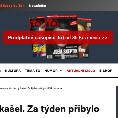
é časopisu To)
Newsletter
Předplatné časopisu To)
od 85 Kč/měsíc >>
R
KULTURA
TÉMA TO
HUMOR
AKTUÁLNÍ ČÍSLO
E-SHOP
kem se šíří černý kašel. Za týden přibylo 608 případů
kašel. Za týden přibylo