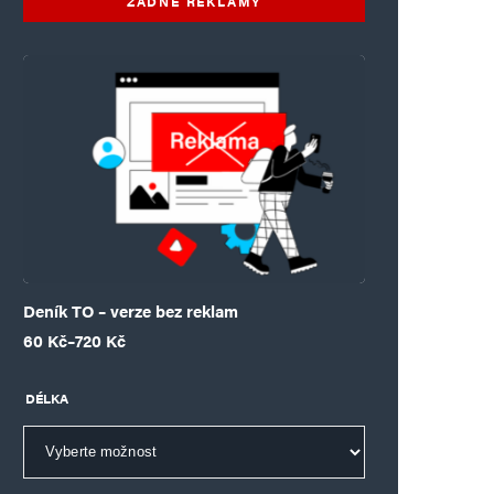
ŽÁDNÉ REKLAMY
Deník TO – verze bez reklam
Rozpětí cen: 60 Kč až 720 Kč
60
Kč
–
720
Kč
DÉLKA