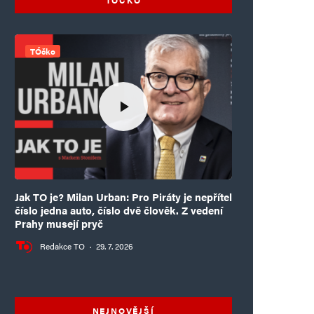
TÓčko
Jak TO je? Milan Urban: Pro Piráty je nepřítel
číslo jedna auto, číslo dvě člověk. Z vedení
Prahy musejí pryč
Redakce TO
·
29. 7. 2026
NEJNOVĚJŠÍ