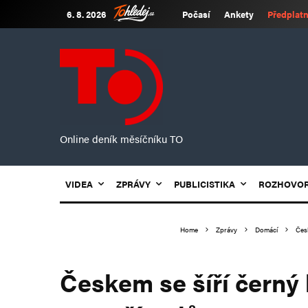
6. 8. 2026
Počasí
Ankety
Předplatn
Online deník měsíčníku TO
VIDEA
ZPRÁVY
PUBLICISTIKA
ROZHOVO
Home
Zprávy
Domácí
Čes
Českem se šíří černý 