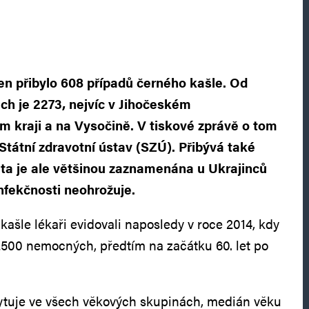
en přibylo 608 případů černého kašle. Od
ich je 2273, nejvíc v Jihočeském
 kraji a na Vysočině. V tiskové zprávě o tom
Státní zdravotní ústav (SZÚ). Přibývá také
 ta je ale většinou zaznamenána u Ukrajinců
infekčnosti neohrožuje.
ašle lékaři evidovali naposledy v roce 2014, kdy
 2500 nemocných, předtím na začátku 60. let po
tuje ve všech věkových skupinách, medián věku