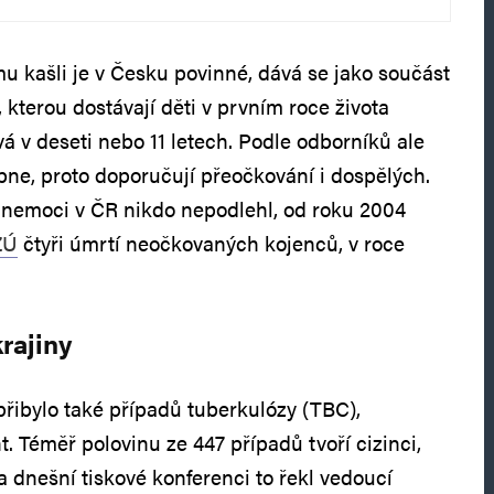
u kašli je v Česku povinné, dává se jako součást
kterou dostávají děti v prvním roce života
á v deseti nebo 11 letech. Podle odborníků ale
ne, proto doporučují přeočkování i dospělých.
 nemoci v ČR nikdo nepodlehl, od roku 2004
ZÚ
čtyři úmrtí neočkovaných kojenců, v roce
rajiny
přibylo také případů tuberkulózy (TBC),
. Téměř polovinu ze 447 případů tvoří cizinci,
a dnešní tiskové konferenci to řekl vedoucí