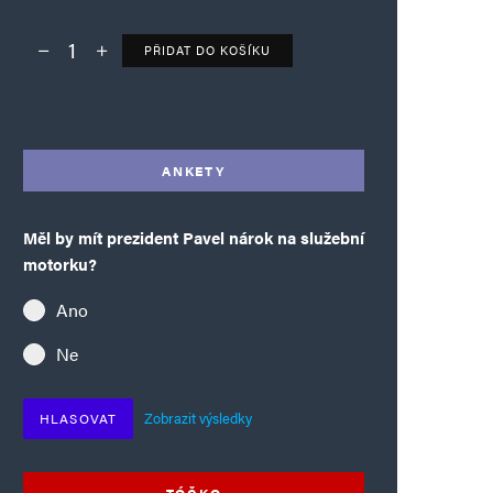
PŘIDAT DO KOŠÍKU
Deník TO – verze bez reklam množství
Alternative:
ANKETY
Měl by mít prezident Pavel nárok na služební
motorku?
Ano
Ne
Zobrazit výsledky
HLASOVAT
TÓČKO