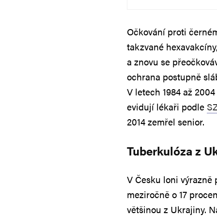
Očkování proti černém
takzvané hexavakcíny, 
a znovu se přeočkováv
ochrana postupně sláb
V letech 1984 až 2004
evidují lékaři podle
S
2014 zemřel senior.
Tuberkulóza z Uk
V Česku loni výrazně 
meziročně o 17 procent
většinou z Ukrajiny. N