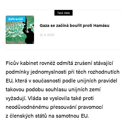
Také čtěte
Zahraničí
Gaza se začíná bouřit proti Hamásu
12. 4. 2025
Ficův kabinet rovněž odmítá zrušení stávající
podmínky jednomyslnosti při těch rozhodnutích
EU, která v současnosti podle unijních pravidel
takovou podobu souhlasu unijních zemí
vyžadují. Vláda se vyslovila také proti
neodůvodněnému přesouvání pravomocí
z členských států na samotnou EU.