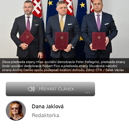
Zleva předseda strany Hlas-sociální demokracie Peter Pellegrini, předseda strany
Směr-sociální demokracie Robert Fico a předseda strany Slovenská národní
strana Andrej Danko spolu podepsali koaliční dohodu. Zdroj: ČTK / Šálek Václav
PŘEHRÁT ČLÁNEK
Dana Jaklová
Redaktorka