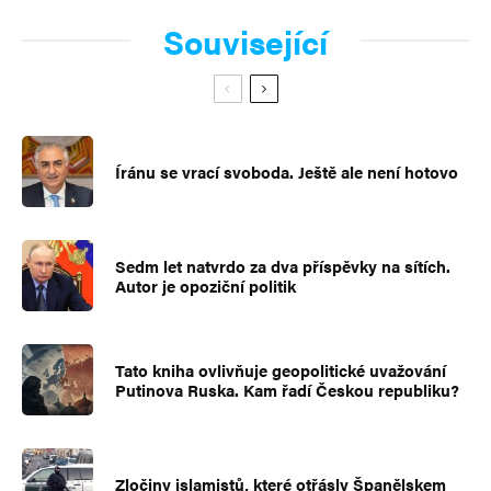
Související
Íránu se vrací svoboda. Ještě ale není hotovo
Sedm let natvrdo za dva příspěvky na sítích.
Autor je opoziční politik
Tato kniha ovlivňuje geopolitické uvažování
Putinova Ruska. Kam řadí Českou republiku?
Zločiny islamistů, které otřásly Španělskem