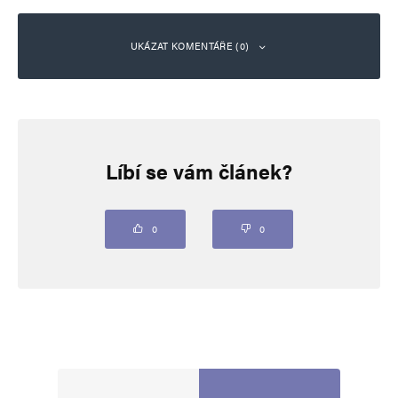
UKÁZAT KOMENTÁŘE (0)
Napsat komentář
Líbí se vám článek?
Vaše e-mailová adresa nebude zveřejněna.
Vyžadované informace jsou
označeny
*
Komentář
*
0
0