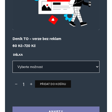
Deník TO – verze bez reklam
Rozpětí cen: 60 Kč až 720 Kč
60
Kč
–
720
Kč
DÉLKA
PŘIDAT DO KOŠÍKU
Deník TO – verze bez reklam množství
Alternative:
ANKETY