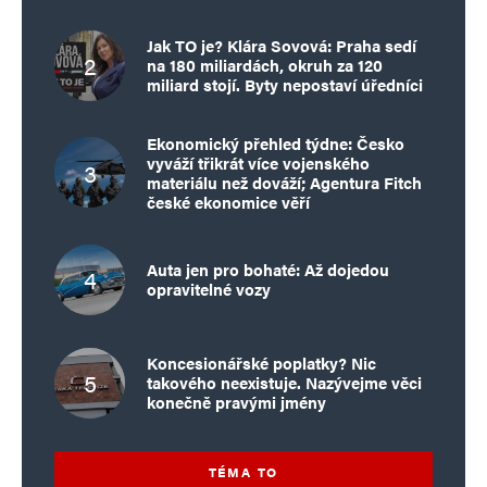
Jak TO je? Klára Sovová: Praha sedí
na 180 miliardách, okruh za 120
miliard stojí. Byty nepostaví úředníci
Ekonomický přehled týdne: Česko
vyváží třikrát více vojenského
materiálu než dováží; Agentura Fitch
české ekonomice věří
Auta jen pro bohaté: Až dojedou
opravitelné vozy
Koncesionářské poplatky? Nic
takového neexistuje. Nazývejme věci
konečně pravými jmény
TÉMA TO