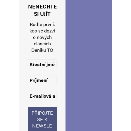
NENECHTE
Jméno
*
SI UJÍT
Buďte první,
kdo se dozví
o nových
E-mail
*
Webová stránka
článcích
Deníku TO
Uložit do prohlížeče jméno, e-mail a webovou stránku pro budoucí
komentáře.
Informujte mě o nových komentářích e-mailem.
Informujte mě o nových příspěvcích e-mailem.
Alternative: