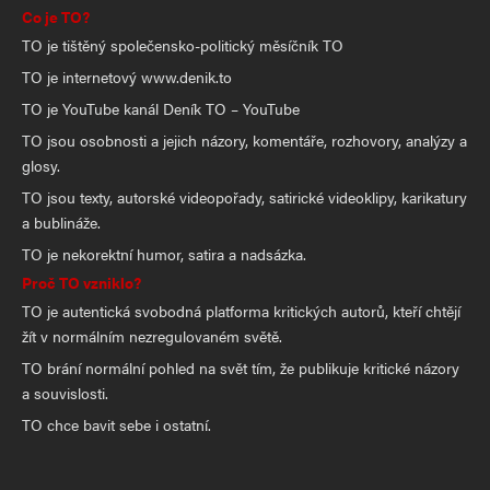
Co je TO?
TO je tištěný společensko-politický měsíčník TO
TO je internetový www.denik.to
TO je YouTube kanál Deník TO – YouTube
TO jsou osobnosti a jejich názory, komentáře, rozhovory, analýzy a
glosy.
TO jsou texty, autorské videopořady, satirické videoklipy, karikatury
a bublináže.
TO je nekorektní humor, satira a nadsázka.
Proč TO vzniklo?
TO je autentická svobodná platforma kritických autorů, kteří chtějí
žít v normálním nezregulovaném světě.
TO brání normální pohled na svět tím, že publikuje kritické názory
a souvislosti.
TO chce bavit sebe i ostatní.