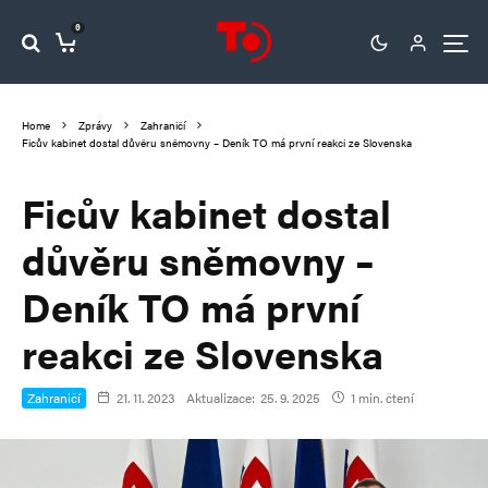
0
Home
Zprávy
Zahraničí
Ficův kabinet dostal důvěru sněmovny – Deník TO má první reakci ze Slovenska
Ficův kabinet dostal
důvěru sněmovny –
Deník TO má první
reakci ze Slovenska
Zahraničí
21. 11. 2023
Aktualizace:
25. 9. 2025
1 min. čtení