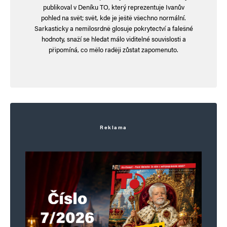
publikoval v Deníku TO, který reprezentuje Ivanův
cena pár halířů kWh a posbírané po
pohled na svět; svět, kde je ještě všechno normální.
Sarkasticky a nemilosrdně glosuje pokrytectví a falešné
tisícovkách od našich samoživitelek)
hodnoty, snaží se hledat málo viditelné souvislosti a
nemůže dovolit!
připomíná, co mělo raději zůstat zapomenuto.
Raději bude investovat v zahraničí, než tady
v zaprděném Česku, kde zbohatl.
Robo
Odpovědět
Reklama
2. 12. 2025 (13:28)
Jedna spojující linka fialové pětidemolice,
Brusele a PePy je poplivání dědictví otců
a dědů.
Zanechali nám krásnou zemi.