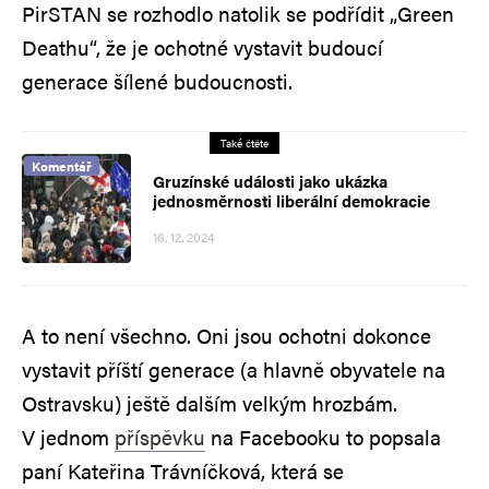
PirSTAN se rozhodlo natolik se podřídit „Green
Deathu“, že je ochotné vystavit budoucí
generace šílené budoucnosti.
Také čtěte
Komentář
Gruzínské události jako ukázka
jednosměrnosti liberální demokracie
16. 12. 2024
A to není všechno. Oni jsou ochotni dokonce
vystavit příští generace (a hlavně obyvatele na
Ostravsku) ještě dalším velkým hrozbám.
V jednom
příspěvku
na Facebooku to popsala
paní Kateřina Trávníčková, která se