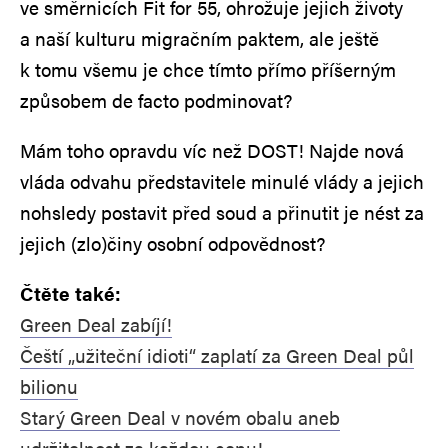
ve směrnicích Fit for 55, ohrožuje jejich životy
a naší kulturu migračním paktem, ale ještě
k tomu všemu je chce tímto přímo příšerným
způsobem de facto podminovat?
Mám toho opravdu víc než DOST! Najde nová
vláda odvahu představitele minulé vlády a jejich
nohsledy postavit před soud a přinutit je nést za
jejich (zlo)činy osobní odpovědnost?
Čtěte také:
Green Deal zabíjí!
Čeští „užiteční idioti“ zaplatí za Green Deal půl
bilionu
Starý Green Deal v novém obalu aneb