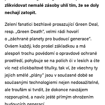
zlikvidovat nemalé zásoby uhlí tím, že se doly
nechají zatopit.
Zelení fanatici bezhlavě prosazující Green Deal,
resp. „Green Death“, velmi rádi hovoří
o „záchraně planety pro budoucí generace“.
Ovšem každý, kdo prošel základkou a má
alespoň trochu povědomí o opravdové ochraně
prostředí, pohybuje se na polích či v lesích a čte
víc než clickbaitové titulky, tak ví, že všechny ty
jejich smělé „plány“ jsou v současné době se
současnými technologiemi nejen nedosažitelné,
ale troufám si tvrdit, že dokonce navzájem
rozporuplné, a navíc ještě přímým ohrožením
budoucích generací.