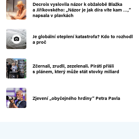
Decroix vyslovila názor k obžalobě Blažka
a Jiříkovského: „Názor je jak díra víte kam …,“
napsala v plavkách
Je globální oteplení katastrofa? Kdo to rozhodl
a proč
Zčernali, zrudli, zezelenali. Piráti přišli
s plánem, který může stát stovky miliard
Zjevení „obyčejného hrdiny“ Petra Pavla