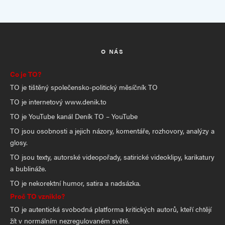
O NÁS
Co je TO?
TO je tištěný společensko-politický měsíčník TO
TO je internetový www.denik.to
TO je YouTube kanál Deník TO – YouTube
TO jsou osobnosti a jejich názory, komentáře, rozhovory, analýzy a
glosy.
TO jsou texty, autorské videopořady, satirické videoklipy, karikatury
a bublináže.
TO je nekorektní humor, satira a nadsázka.
Proč TO vzniklo?
TO je autentická svobodná platforma kritických autorů, kteří chtějí
žít v normálním nezregulovaném světě.