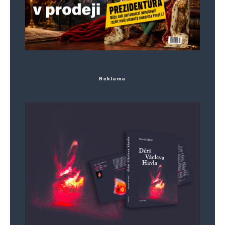
Bránili ji před Turky, Němci a statisíce
položili život za vlast.
My? Pozveme si africké vousaté sirotky
a ještě se zavážeme k výpalnému do
hodné Brusele.
Reklama
Posíláme stovky miliard na „obranu“
neúčelně, na zlatý WC pana Mindiče.
Obranyschopnost za 150 miliard ročně se
blíží nule.
Postavili sami vodní elektrárny,
Dukovany, Temelín, Dlouhé stráně.
Vyrábějí ekologicky a spolehlivě za pár
halířů za kWh.
My? Pár dovezených předražených