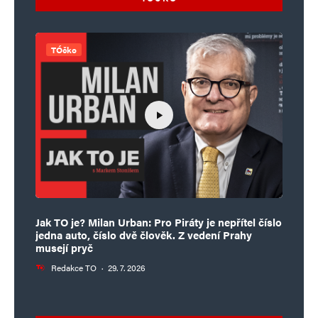
část ega je, že „Musím přemoci všechny. Musím
to získat. Musím být schopen vládnout všem.“
TÓčko
Tyto dvě věci jsou v mysli a neustále se prolínají.
Je tedy důležité, abychom se dostali do
bezmyšlenkového uvědomění a toto
bezmyšlenkové uvědomění je skutečnou cestou,
jak může být váš Duch vyživován zevnitř…
Milan
Odpovědět
Jak TO je? Milan Urban: Pro Piráty je nepřítel číslo
jedna auto, číslo dvě člověk. Z vedení Prahy
2. 12. 2025 (15:29)
musejí pryč
Nevíte někdo od koho přesně přišel ten nápad
Redakce TO
·
29. 7. 2026
s tim zatopenim těch dolů.