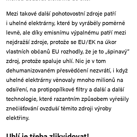
Mezi takové další pohotovostní zdroje patří
i uhelné elektrárny, které by vyráběly poměrně
levně, ale díky emisnímu výpalnému patří mezi
nejdražší zdroje, protože se EU/EK na úkor
vlastních občanů EU rozhodly, že je to „špinavý“
zdroj, protože spaluje uhlí. Nic je v tom
dehumanizovaném přesvědčení nezvrátí, i když
uhelné elektrárny věnovaly mnoho milionů na
odsíření, na protipopílkové filtry a další a další
technologie, které razantním způsobem vyřešily
znečišťování ovzduší těmito zdroji výroby
elektřiny.
Uhlí je třeba zlikvidovat!