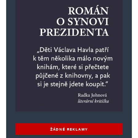
slunečníků a větrníků. Všem účtujeme
nehorázné daně a poplatky a platíme 10
korun za kWh.
Postavili vodovodní systém, funguje
desítky let, za pár korun údržby.
My? Předáme zahraničním „investorům“,
kteří vyvádějí stovky miliard
nezdaněných dividend. Platíme za vodu
150 korun kubík.
Zanechali nám nezadluženou zemi.
My? Elektrikář a pětidemolice přidali
dluh 4*300 miliard. 100 miliard jen úroky
ŽÁDNÉ REKLAMY
ročně. Děti nechápou a odpovídají ve