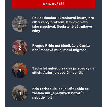
NEJNOVĚJŠÍ
Napsat komentář
Řek a Chachar: Bitcoinová kauza, pro
ODS velký problém. Pavlovo veto
Vaše e-mailová adresa nebude zveřejněna.
Vyžadované informace jsou
jako naschvál. Seškrtané větrníkové
označeny
*
zóny
Komentář
*
Prague Pride má štěstí, že v Česku
není masová muslimská migrace
Sedm let natvrdo za dva příspěvky na
sítích. Autor je opoziční politik
Kdo rozhoduje, co je lež? Tohle se
zastáncům „správných názorů“
Jméno
*
nebude líbit