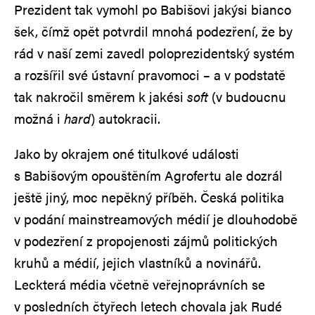
Prezident tak vymohl po Babišovi jakýsi bianco
šek, čímž opět potvrdil mnohá podezření, že by
rád v naší zemi zavedl poloprezidentský systém
a rozšířil své ústavní pravomoci – a v podstatě
tak nakročil směrem k jakési
soft
(v budoucnu
možná i
hard
) autokracii.
Jako by okrajem oné titulkové události
s Babišovým opouštěním Agrofertu ale dozrál
ještě jiný, moc nepěkný příběh. Česká politika
v podání mainstreamových médií je dlouhodobě
v podezření z propojenosti zájmů politických
kruhů a médií, jejich vlastníků a novinářů.
Leckterá média včetně veřejnoprávních se
v posledních čtyřech letech chovala jak Rudé