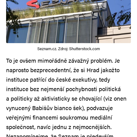
Seznam.cz. Zdroj: Shutterstock.com
To je ovšem mimořádně závažný problém. Je
naprosto bezprecedentní, že si Hrad jakožto
instituce patřící do české exekutivy, tedy
instituce bez nejmenší pochybnosti politická
a politicky až aktivisticky se chovající (viz onen
vynucený Babišův bianco šek), podvazuje
veřejnými financemi soukromou mediální
společnost, navíc jednu z nejmocnějších.
Nezapomínejme, že Seznam je především