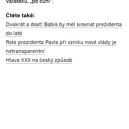
Valašsku, „po čuni“.
Čtěte také:
Dvakrát a dost! Babiš by měl srovnat prezidenta
do latě
Role prezidenta Pavla při vzniku nové vlády je
netransparentní
Hlava XXII na český způsob