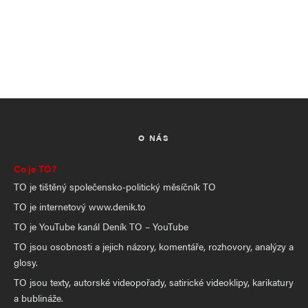
O NÁS
Co je TO?
TO je tištěný společensko-politický měsíčník TO
TO je internetový www.denik.to
TO je YouTube kanál Deník TO – YouTube
TO jsou osobnosti a jejich názory, komentáře, rozhovory, analýzy a
glosy.
TO jsou texty, autorské videopořady, satirické videoklipy, karikatury
a bublináže.