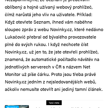
oblíbený a hojně užívaný webový prohlížeč,
čímž narůstá jeho vliv na uživatele. Příklad:
Když otevřete Seznam, ihned vám naběhne
sloupec zpráv z webu Novinky.cz, které nedávno
Lukačovič přebral od bývalého provozovatele
plně do svých rukou. I když nechcete číst
Novinky.cz, už jen to, že jste otevřeli prohlížeč,
znamená, že automatické počítadlo návštěv na
jednotlivých serverech v ČR s názvem Net
Monitor už píše čárku. Proto jsou třeba právě
Novinky.cz jedním z nejsledovanějších webů,
ačkoliv nemusíte otevřít ani jediný tamní článek.
Také čtěte
Domácí