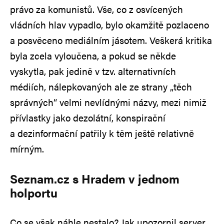
právo za komunistů. Vše, co z osvícených
vládních hlav vypadlo, bylo okamžitě pozlaceno
a posvěceno mediálním jásotem. Veškerá kritika
byla zcela vyloučena, a pokud se někde
vyskytla, pak jedině v tzv. alternativních
médiích, nálepkovaných ale ze strany „těch
správných“ velmi nevlídnými názvy, mezi nimiž
přívlastky jako dezolátní, konspirační
a dezinformační patřily k těm ještě relativně
mírným.
Seznam.cz s Hradem v jednom
holportu
Co se však náhle nestalo? Jak upozornil server