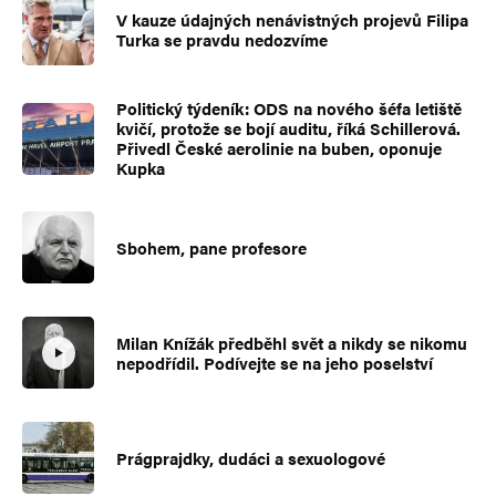
V kauze údajných nenávistných projevů Filipa
Turka se pravdu nedozvíme
Politický týdeník: ODS na nového šéfa letiště
kvičí, protože se bojí auditu, říká Schillerová.
Přivedl České aerolinie na buben, oponuje
Kupka
Sbohem, pane profesore
Milan Knížák předběhl svět a nikdy se nikomu
nepodřídil. Podívejte se na jeho poselství
Prágprajdky, dudáci a sexuologové