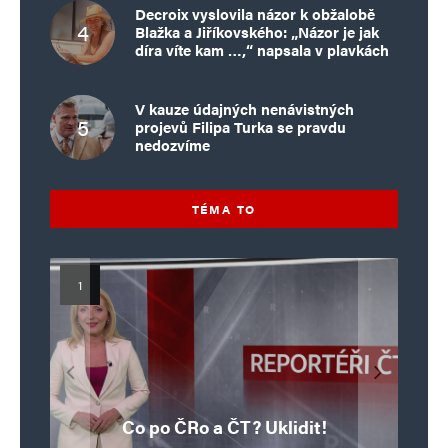
Decroix vyslovila názor k obžalobě
Blažka a Jiříkovského: „Názor je jak
díra víte kam …,“ napsala v plavkách
V kauze údajných nenávistných
projevů Filipa Turka se pravdu
nedozvíme
TÉMA TO
Islamistický teror v EU, 6. díl:
Mýty o Václavu Klausovi:
Vymíráme a politici lžou:
Islamistický teror v EU, 5. díl:
Brutální poprava 85letého
Pivo, jazz, hádky, loajalita
porodnost nezachrání
katolického kněze Jacquese
Pim Fortuyn: Muž, který se
Krvavé oslavy pádu Bastily
dotace, byty ani zkrácené
i humor. Jakl boří legendy
Co po ČRo a ČT? Uklidit!
o bývalém prezidentovi
nestihl stát premiérem
Hamela
úvazky
v Nice