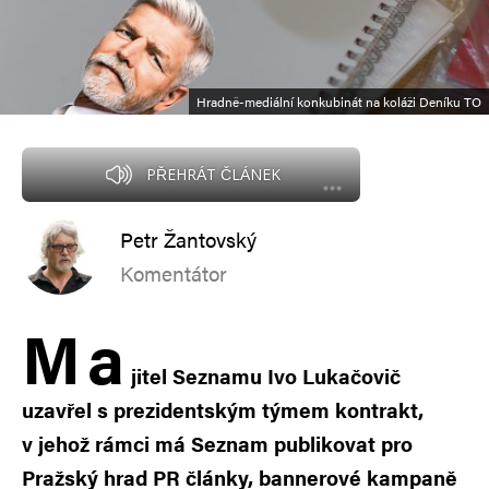
Hradně-mediální konkubinát na koláži Deníku TO
PŘEHRÁT ČLÁNEK
Petr Žantovský
Komentátor
M
a
jitel Seznamu Ivo Lukačovič
uzavřel s prezidentským týmem kontrakt,
v jehož rámci má Seznam publikovat pro
Pražský hrad PR články, bannerové kampaně