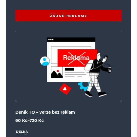
ŽÁDNÉ REKLAMY
Deník TO – verze bez reklam
Rozpětí cen: 60 Kč až 720 Kč
60
Kč
–
720
Kč
DÉLKA