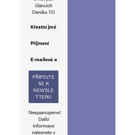
článcích
Navigace pro komentáře
Starší komentáře
Deníku TO
Napsat komentář
Vaše e-mailová adresa nebude zveřejněna.
Vyžadované informace jsou
označeny
*
Komentář
*
Nespamujeme!
Další
Jméno
*
informace
naleznete v