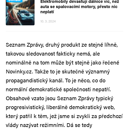
Elektromobily devastují dálnice víc, než
auta se spalovacími motory, přesto nic
neplatí
10. 3. 2024
Seznam Zprávy, druhý produkt ze stejné líhně,
takovou sledovanost fakticky nemá, ale
nominálně na tom může být stejně jako řečené
Novinky.cz. Takže to je skutečně významný
propagandistický kanál. To je něco, co do
normální demokratické společnosti nepatří.
Obsahově vzato jsou Seznam Zprávy typický
progresivistický, liberálně demokratický web,
který patřil k těm, jež jsme si zvykli za předchozí
vlády nazývat režimními. Dá se tedy