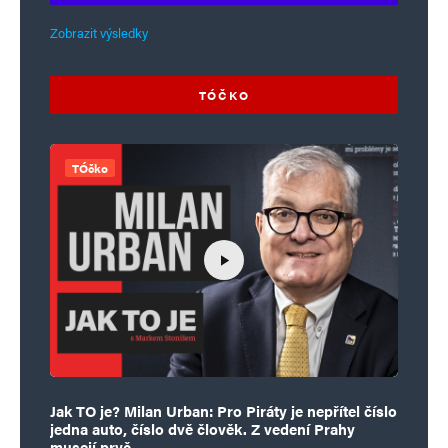
Zobrazit výsledky
TÓČKO
TÓčko
Jak TO je? Milan Urban: Pro Piráty je nepřítel číslo
jedna auto, číslo dvě člověk. Z vedení Prahy
musejí pryč