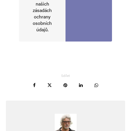
našich
zásadách
E-mail
*
Webová stránka
ochrany
osobních
údajů
.
Uložit do prohlížeče jméno, e-mail a webovou stránku pro budoucí
komentáře.
Informujte mě o nových komentářích e-mailem.
Informujte mě o nových příspěvcích e-mailem.
Sdílet
Alternative: