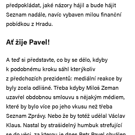
předpokládat, jaké názory hájil a bude hájit
Seznam nadále, navíc vybaven milou finanční
pobídkou z Hradu.
Ať žije Pavel!
A teď si představte, co by se dělo, kdyby
k podobnému kroku sáhl kterýkoliv
z předchozích prezidentů: mediální reakce by
byly zcela odlišné. Třeba kdyby Miloš Zeman
uzavřel obdobnou smlouvu s nějakým médiem,
které by bylo více po jeho vkusu než třeba
Seznam Zprávy. Nebo že by totéž udělal Václav
Klaus. Nastal by strašidelný humbuk strefující
se do věci, za kterou je dnes Petr Pavel chválen.