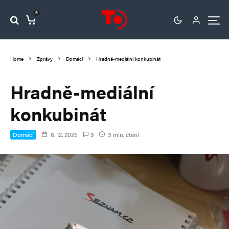
0
Home
Zprávy
Domácí
Hradně-mediální konkubinát
Hradně-mediální
konkubinát
Domácí
6. 12. 2025
9
3 min. čtení