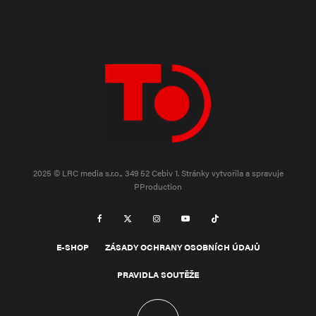
2025 © LRC media s.r.o., 349 52 Cebiv 1.
Stránky vytvořila a spravuje
PProduction
E-SHOP
ZÁSADY OCHRANY OSOBNÍCH ÚDAJŮ
PRAVIDLA SOUTĚŽE