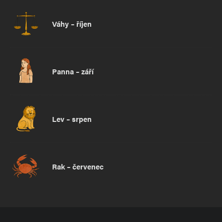
Váhy – říjen
Panna – září
Lev – srpen
Rak – červenec