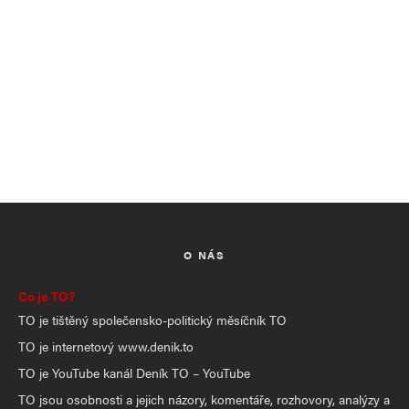
O NÁS
Co je TO?
TO je tištěný společensko-politický měsíčník TO
TO je internetový www.denik.to
TO je YouTube kanál Deník TO – YouTube
TO jsou osobnosti a jejich názory, komentáře, rozhovory, analýzy a