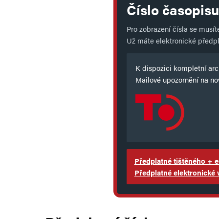
Číslo časopisu
Pro zobrazení čísla se musí
Už máte elektronické předp
K dispozici kompletní arch
Mailové upozornění na nov
Předplatné tištěného + e
Předplatné elektronické 