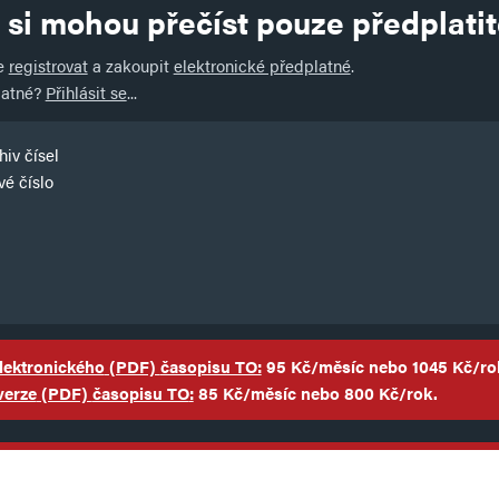
 si mohou přečíst pouze předplatit
te
registrovat
a zakoupit
elektronické předplatné
.
latné?
Přihlásit se
...
iv čísel
é číslo
lektronického
(PDF)
časopisu TO:
95 Kč/měsíc nebo 1045 Kč/ro
verze
(PDF)
časopisu TO
:
85 Kč/měsíc nebo 800 Kč/rok.