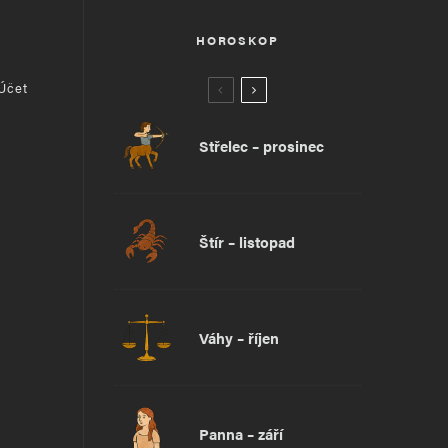
HOROSKOP
 Účet
Střelec – prosinec
Štír – listopad
Váhy – říjen
Panna – září