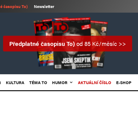
é časopisu To)
Newsletter
Předplatné časopisu To)
od 85 Kč/měsíc >>
R
KULTURA
TÉMA TO
HUMOR
AKTUÁLNÍ ČÍSLO
E-SHOP