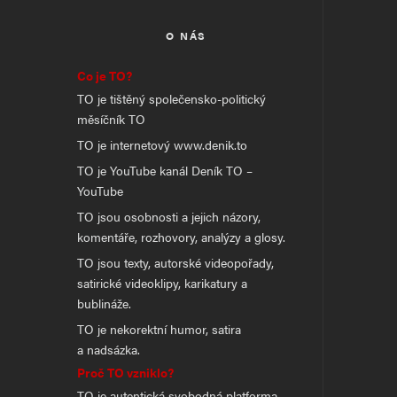
O NÁS
Co je TO?
TO je tištěný společensko-politický
měsíčník TO
TO je internetový www.denik.to
TO je YouTube kanál Deník TO –
YouTube
TO jsou osobnosti a jejich názory,
komentáře, rozhovory, analýzy a glosy.
TO jsou texty, autorské videopořady,
satirické videoklipy, karikatury a
bublináže.
TO je nekorektní humor, satira
a nadsázka.
Proč TO vzniklo?
TO je autentická svobodná platforma