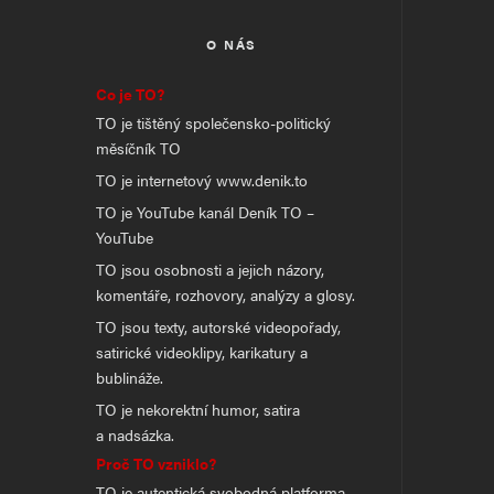
O NÁS
Co je TO?
TO je tištěný společensko-politický
měsíčník TO
TO je internetový www.denik.to
TO je YouTube kanál Deník TO –
YouTube
TO jsou osobnosti a jejich názory,
komentáře, rozhovory, analýzy a glosy.
TO jsou texty, autorské videopořady,
satirické videoklipy, karikatury a
bublináže.
TO je nekorektní humor, satira
a nadsázka.
Proč TO vzniklo?
TO je autentická svobodná platforma