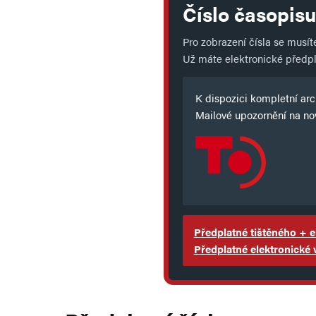
Číslo časopisu
Pro zobrazení čísla se musí
Už máte elektronické předp
K dispozici kompletní arch
Mailové upozornění na nov
Předplatné tištěného + e
Předplatné elektronické 