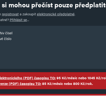
 si mohou přečíst pouze předplatit
te
registrovat
a zakoupit
elektronické předplatné
.
latné?
Přihlásit se
...
iv čísel
é číslo
lektronického
(PDF)
časopisu TO:
95 Kč/měsíc nebo 1045 Kč/ro
verze
(PDF)
časopisu TO
:
85 Kč/měsíc nebo 800 Kč/rok.