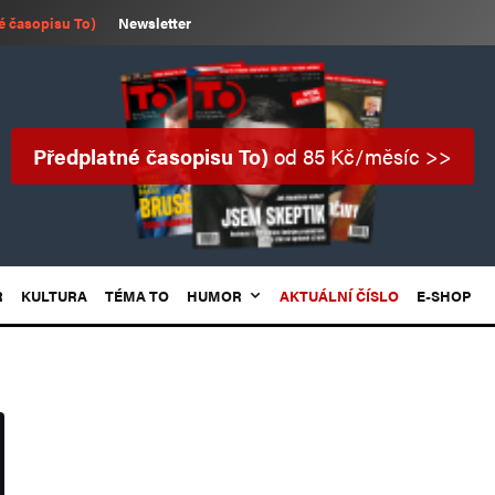
é časopisu To)
Newsletter
Předplatné časopisu To)
od 85 Kč/měsíc >>
R
KULTURA
TÉMA TO
HUMOR
AKTUÁLNÍ ČÍSLO
E-SHOP