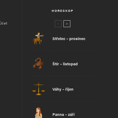
HOROSKOP
 Účet
Střelec – prosinec
Štír – listopad
Váhy – říjen
Panna – září