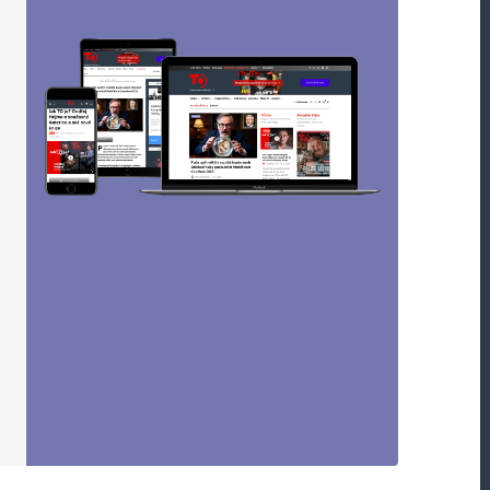
ou označeny
*
Webová stránka