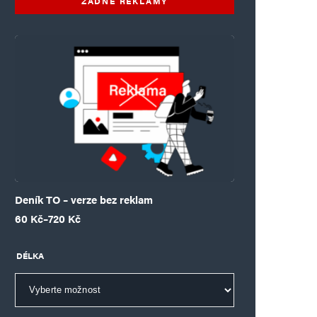
ŽÁDNÉ REKLAMY
Deník TO – verze bez reklam
Rozpětí cen: 60 Kč až 720 Kč
60
Kč
–
720
Kč
DÉLKA