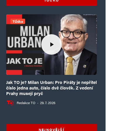
TÓčko
Jak TO je? Milan Urban: Pro Piráty je nepřítel
číslo jedna auto, číslo dvě člověk. Z vedení
Prahy musejí pryč
Redakce TO
·
29. 7. 2026
NEJNOVĚJŠÍ