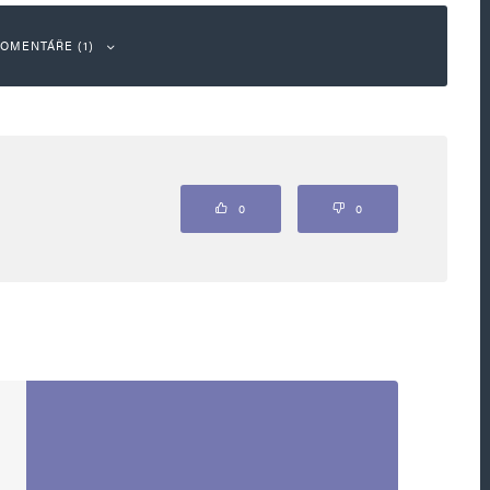
OMENTÁŘE (1)
Odpovědět
0
0
bi) „Dej mu Pán Bůh lehkou zem“. Tak já nevím,
e, tak proč bych někomu přál od Boha lehkou
roč bych Boha jmenoval a díval se k nebi?
A pak jejich nekonečné kecy o tom co, kdy, kde,
 to někoho ještě zajímá… Ach jo!
rtál a měkkká prkna…, nebo tak nějak…