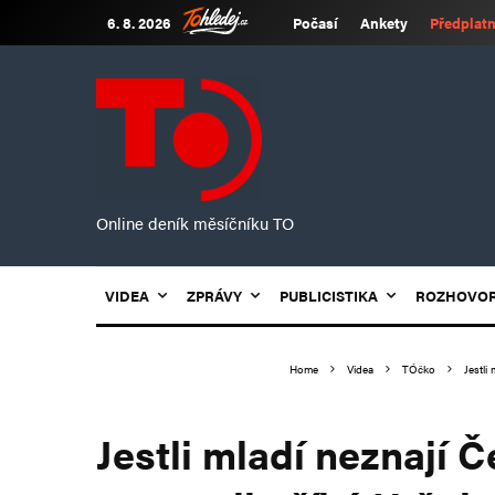
6. 8. 2026
Počasí
Ankety
Předplatn
Online deník měsíčníku TO
VIDEA
ZPRÁVY
PUBLICISTIKA
ROZHOVO
Home
Videa
TÓčko
Jestli
Jestli mladí neznají 