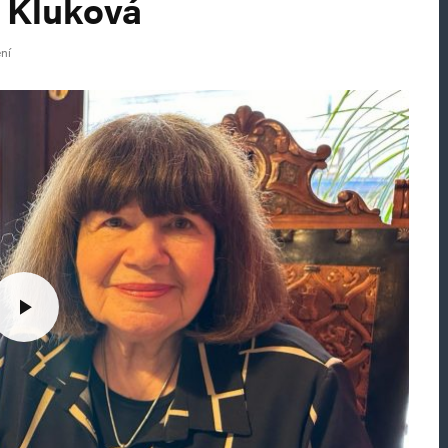
a Kluková
ení