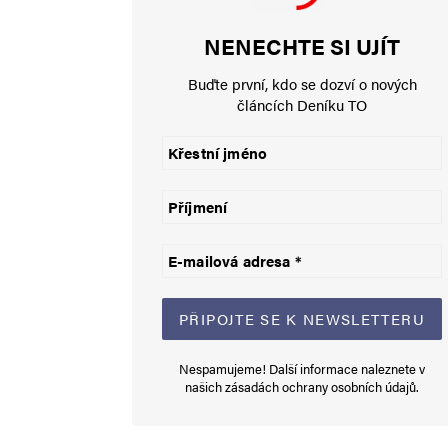
Napsat komentář
NENECHTE SI UJÍT
Vaše e-mailová adresa nebude zveřejněna.
Vyžadované informace js
Buďte první, kdo se dozví o nových
článcích Deníku TO
Komentář
*
Jméno
*
Nespamujeme! Další informace naleznete v
našich
zásadách ochrany osobních údajů
.
E-mail
*