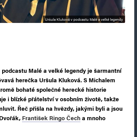
Uršula Kluková v podcastu Malé a velké legendy
 podcastu Malé a velké legendy je šarmantní
vavá herečka Uršula Kluková. S Michalem
kromě bohaté společné herecké historie
je i blízké přátelství v osobním životě, takže
uvit. Řeč přišla na hvězdy, jakými byli a jsou
 Dvořák,
František Ringo Čech
a mnoho