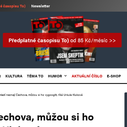
é časopisu To)
Newsletter
Předplatné časopisu To)
od 85 Kč/měsíc >>
R
KULTURA
TÉMA TO
HUMOR
AKTUÁLNÍ ČÍSLO
E-SHOP
 mladí neznají Čechova, můžou si ho vygooglit, říká Uršula Kluková
Čechova, můžou si ho