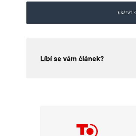
UKÁZAT K
Petr
23. 4. 2024 (21:30)
Líbí se vám článek?
Nechápu rčení (s pohledem k ne
buď jsem věřící v Boha a v neb
zem, nebo nejsem věřící a tak p
Ale to jsou prostě komedianti. 
s kým a jak, s přesvědčením, že
Dej jim všem Pán Bůh pevný po