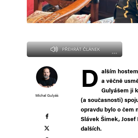
PŘEHRÁT ČLÁNEK
D
alším hostem
a věčně usmě
Gulyášem ji 
Michal Gulyáš
(a současnosti) spoju
opravdu bylo o čem ml
Slávek Šimek, Josef
dalších.