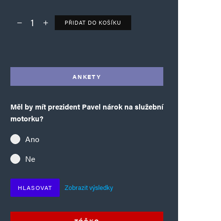
PŘIDAT DO KOŠÍKU
Deník TO – verze bez reklam množství
Alternative:
ANKETY
Měl by mít prezident Pavel nárok na služební
motorku?
Ano
Ne
Zobrazit výsledky
HLASOVAT
TÓČKO