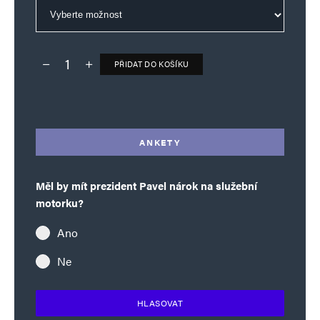
PŘIDAT DO KOŠÍKU
Deník TO – verze bez reklam množství
Alternative:
ANKETY
Měl by mít prezident Pavel nárok na služební
motorku?
Ano
Ne
HLASOVAT