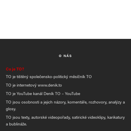
O NÁS
Co je TO?
TO je tištěný společensko-politický měsíčník TO
TO je internetový www.denik.to
TO je YouTube kanál Deník TO – YouTube
TO jsou osobnosti a jejich názory, komentáře, rozhovory, analýzy a
glosy.
TO jsou texty, autorské videopořady, satirické videoklipy, karikatury
a bublináže.