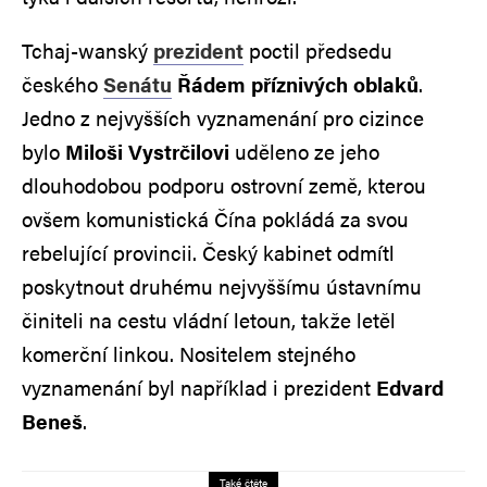
Tchaj-wanský
prezident
poctil předsedu
českého
Senátu
Řádem příznivých oblaků
.
Jedno z nejvyšších vyznamenání pro cizince
bylo
Miloši Vystrčilovi
uděleno ze jeho
dlouhodobou podporu ostrovní země, kterou
ovšem komunistická Čína pokládá za svou
rebelující provincii. Český kabinet odmítl
poskytnout druhému nejvyššímu ústavnímu
činiteli na cestu vládní letoun, takže letěl
komerční linkou. Nositelem stejného
vyznamenání byl například i prezident
Edvard
Beneš
.
Také čtěte