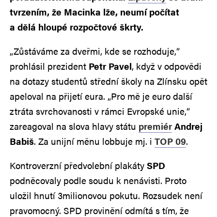
tvrzením, že Macinka lže, neumí počítat
a dělá hloupé rozpočtové škrty.
„Zůstáváme za dveřmi, kde se rozhoduje,“
prohlásil prezident
Petr Pavel
, když v odpovědi
na dotazy studentů střední školy na Zlínsku opět
apeloval na přijetí eura. „Pro mě je euro další
ztráta svrchovanosti v rámci Evropské unie,“
zareagoval na slova hlavy státu
premiér
Andrej
Babiš
. Za unijní měnu lobbuje mj. i
TOP 09
.
Kontroverzní předvolební plakáty
SPD
podněcovaly podle soudu k nenávisti. Proto
uložil hnutí 3milionovou pokutu. Rozsudek není
pravomocný. SPD provinění odmítá s tím, že