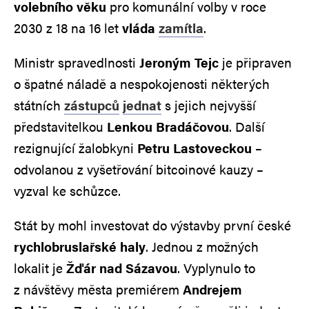
volebního věku
pro komunální volby v roce
2030 z 18 na 16 let
vláda
zamítla
.
Ministr spravedlnosti
Jeroným Tejc
je připraven
o špatné náladě a nespokojenosti některých
státních
zástupců
jednat
s jejich nejvyšší
představitelkou
Lenkou Bradáčovou
. Další
rezignující žalobkyni
Petru Lastoveckou
–
odvolanou z vyšetřování bitcoinové kauzy –
vyzval ke schůzce.
Stát by mohl investovat do výstavby první české
rychlobruslařské haly
. Jednou z možných
lokalit je
Žďár nad Sázavou
. Vyplynulo to
z návštěvy města premiérem
Andrejem