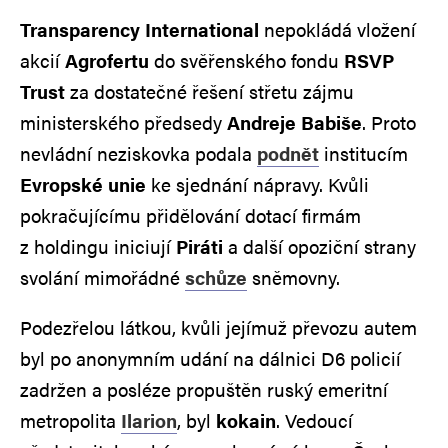
Transparency International
nepokládá vložení
akcií
Agrofertu
do svěřenského fondu
RSVP
Trust
za dostatečné řešení střetu zájmu
ministerského předsedy
Andreje Babiše
. Proto
nevládní neziskovka podala
podnět
institucím
Evropské unie
ke sjednání nápravy. Kvůli
pokračujícímu přidělování dotací firmám
z holdingu iniciují
Piráti
a další opoziční strany
svolání mimořádné
schůze
sněmovny.
Podezřelou látkou, kvůli jejímuž převozu autem
byl po anonymním udání na dálnici D6 policií
zadržen a posléze propuštěn ruský emeritní
metropolita
Ilarion
, byl
kokain
. Vedoucí