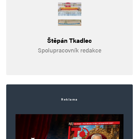
i prosperitě.
Emanuel Mastikulka
Odpovědět
Štěpán Tkadlec
5. 6. 2026 (11:02)
Spolupracovník redakce
Pepek Vystrč, “Méé!”
https://necyklopedie.org/wiki/Pepek_Vysko%C4
Reklama
Napsat komentář
Vaše e-mailová adresa nebude zveřejněna.
Vyžadované informace jsou
označeny
*
Komentář
*