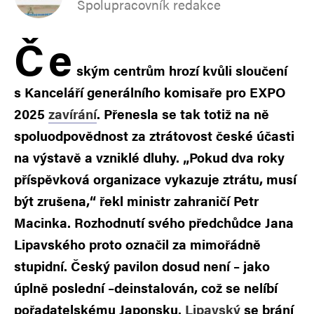
Spolupracovník redakce
Č
e
ským centrům hrozí kvůli sloučení
s Kanceláří generálního komisaře pro EXPO
2025
zavírání
. Přenesla se tak totiž na ně
spoluodpovědnost za ztrátovost české účasti
na výstavě a vzniklé dluhy. „Pokud dva roky
příspěvková organizace vykazuje ztrátu, musí
být zrušena,“ řekl ministr zahraničí Petr
Macinka. Rozhodnutí svého předchůdce Jana
Lipavského proto označil za mimořádně
stupidní. Český pavilon dosud není – jako
úplně poslední –deinstalován, což se nelíbí
pořadatelskému Japonsku.
Lipavský
se brání