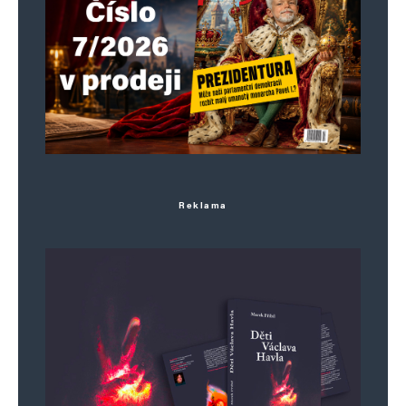
Jméno
*
Reklama
E-mail
*
Webová stránka
Uložit do prohlížeče jméno, e-mail a webovou stránku pro budoucí
komentáře.