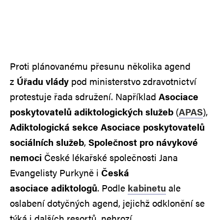
Proti plánovanému přesunu několika agend
z
Úřadu vlády
pod ministerstvo zdravotnictví
protestuje řada sdružení. Například
Asociace
poskytovatelů adiktologických služeb
(
APAS
),
Adiktologická sekce Asociace poskytovatelů
sociálních služeb
,
Společnost pro návykové
nemoci
České lékařské společnosti Jana
Evangelisty Purkyně i
Česká
asociace adiktologů
. Podle
kabinetu
ale
oslabení dotyčných agend, jejichž odklonění se
týká i dalších resortů, nehrozí.