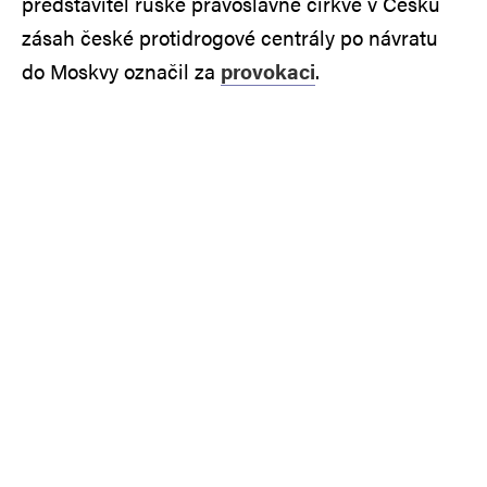
představitel ruské pravoslavné církve v Česku
zásah české protidrogové centrály po návratu
do Moskvy označil za
provokaci
.