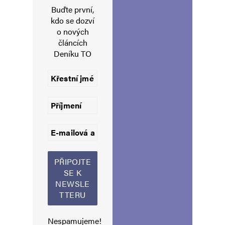
nízko.
Buďte první,
kdo se dozví
o nových
článcích
KRaťas
Odpovědět
Deníku TO
4. 6. 2026 (11:54)
„Transparency International nepokládá vložení
akcií Agrofertu do svěřenského fondu RSVP
Trust za dostatečné řešení střetu zájmu
ministerského předsedy Andreje Babiše. Proto
nevládní neziskovka podala podnět institucím
Evropské unie ke sjednání nápravy. Kvůli
pokračujícímu přidělování dotací firmám
z holdingu iniciují Piráti a další opoziční strany
svolání mimořádné schůze sněmovny.“ — Na to
Nespamujeme!