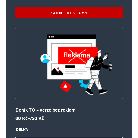
ŽÁDNÉ REKLAMY
Deník TO – verze bez reklam
Rozpětí cen: 60 Kč až 720 Kč
60
Kč
–
720
Kč
DÉLKA