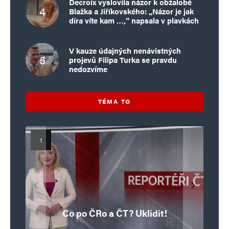
Decroix vyslovila názor k obžalobě
Blažka a Jiříkovského: „Názor je jak
díra víte kam …,“ napsala v plavkách
V kauze údajných nenávistných
projevů Filipa Turka se pravdu
nedozvíme
TÉMA TO
Islamistický teror v EU, 6. díl:
Mýty o Václavu Klausovi:
Vymíráme a politici lžou:
Islamistický teror v EU, 5. díl:
Brutální poprava 85letého
Pivo, jazz, hádky, loajalita
porodnost nezachrání
katolického kněze Jacquese
Pim Fortuyn: Muž, který se
Krvavé oslavy pádu Bastily
dotace, byty ani zkrácené
i humor. Jakl boří legendy
Co po ČRo a ČT? Uklidit!
o bývalém prezidentovi
nestihl stát premiérem
Hamela
úvazky
v Nice