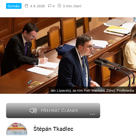
Domácí
4. 6. 2026
4
3 min. čtení
Jan Lipavský, za ním Petr Macinka. Zdroj: Profimedia
PŘEHRÁT ČLÁNEK
Štěpán Tkadlec