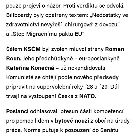
pouze projevilo názor. Proti verdiktu se odvolá.
Billboardy byly opatřeny textem: „Nedostatky ve
zdravotnictví nevyřeší ‚chirurgové‘ z dovozu“
a „Stop Migračnímu paktu EU“.
Šéfem
KSČM
byl zvolen mluvčí strany
Roman
Roun
. Jeho předchůdkyně – europoslankyně
Kateřina Konečná
– už nekandidovala.
Komunisté se chtějí podle nového
předsedy
připravit na supervolební roky ´28 a ´29. Dál
trvají na vystoupení Česka z
NATO
.
Poslanci
odhlasovali přesun části kompetencí
pro pomoc lidem v
bytové nouzi
z obcí na úřady
práce. Norma putuje k posouzení do Senátu.