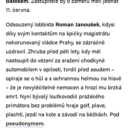
Babišem
. Zastupitelé by o záměru měli jednat
11. června.
Odsouzený lobbista
Roman Janoušek
, kdysi
díky svým kontaktům na špičky magistrátu
nekorunovaný vládce Prahy, se zázračně
uzdravil. Zhruba před pěti lety, kdy měl
nastoupit do vězení za sražení chodkyně
automobilem v opilosti, tvrdil před soudem –
opíraje se o hůl a s ochrannou helmou na hlavě
– že je nevyléčitelně nemocen a hrozí mu brzká
smrt. Nyní bývalý loutkovodič pražského
primátora bez problémů hraje golf, plave,
plachtí, jezdí na kole a závodí na běžkách. Pod
pseudonymem
.