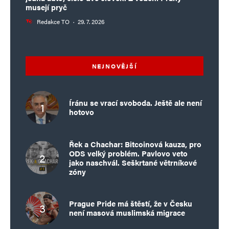
musejí pryč
Redakce TO
·
29. 7. 2026
NEJNOVĚJŠÍ
Íránu se vrací svoboda. Ještě ale není
hotovo
Řek a Chachar: Bitcoinová kauza, pro
ODS velký problém. Pavlovo veto
jako naschvál. Seškrtané větrníkové
zóny
Prague Pride má štěstí, že v Česku
není masová muslimská migrace