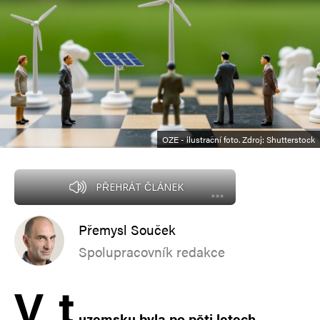
OZE - ilustrační foto. Zdroj: Shutterstock
PŘEHRÁT ČLÁNEK
Přemysl Souček
Spolupracovník redakce
V
t
uzemsku byla po pěti letech