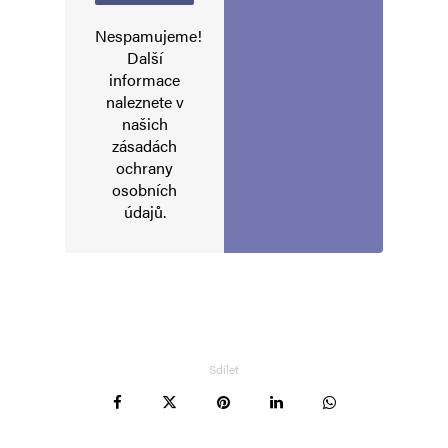
Nespamujeme!
Další
E-mail
*
Webová stránka
informace
naleznete v
našich
zásadách
Uložit do prohlížeče jméno, e-mail a webovou stránku pro budoucí
komentáře.
ochrany
osobních
údajů
.
Informujte mě o nových komentářích e-mailem.
Informujte mě o nových příspěvcích e-mailem.
Alternative:
Sdílet