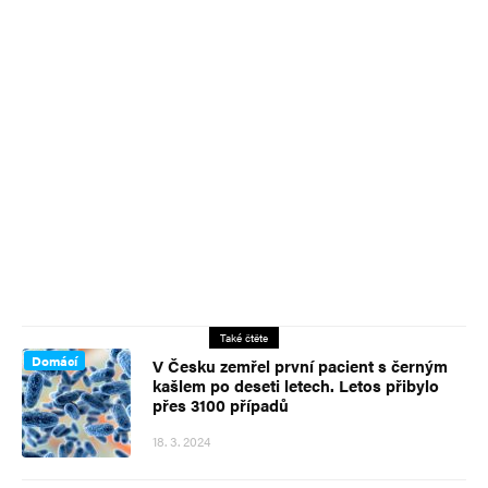
Také čtěte
Domácí
V Česku zemřel první pacient s černým
kašlem po deseti letech. Letos přibylo
přes 3100 případů
18. 3. 2024