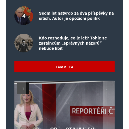
Sedm let natvrdo za dva příspěvky na
sítích. Autor je opoziční politik
Kdo rozhoduje, co je lež? Tohle se
zastáncům „správných názorů“
nebude líbit
TÉMA TO
Islamistický teror v EU, 6. díl:
Mýty o Václavu Klausovi:
Vymíráme a politici lžou:
Islamistický teror v EU, 5. díl:
Brutální poprava 85letého
Pivo, jazz, hádky, loajalita
porodnost nezachrání
katolického kněze Jacquese
Pim Fortuyn: Muž, který se
Krvavé oslavy pádu Bastily
dotace, byty ani zkrácené
i humor. Jakl boří legendy