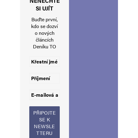
NENECHTE
SI UJÍT
Buďte první,
Napsat komentář
kdo se dozví
o nových
Vaše e-mailová adresa nebude zveřejněna.
Vyžadované informace jsou
článcích
označeny
*
Deníku TO
Komentář
*
Jméno
*