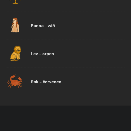
Panna – září
Lev – srpen
Rak – červenec