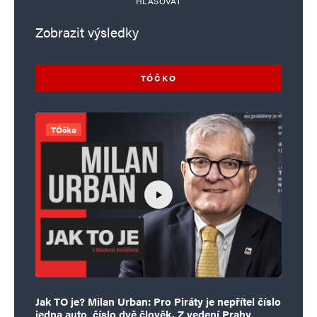
HLASOVAT
Zobrazit výsledky
TÓČKO
TÓčko
Jak TO je? Milan Urban: Pro Piráty je nepřítel číslo
jedna auto, číslo dvě člověk. Z vedení Prahy