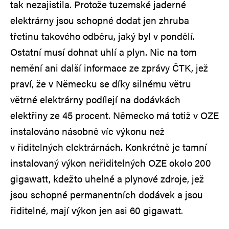
tak nezajistila. Protože tuzemské jaderné
elektrárny jsou schopné dodat jen zhruba
třetinu takového odběru, jaký byl v pondělí.
Ostatní musí dohnat uhlí a plyn. Nic na tom
nemění ani další informace ze zprávy ČTK, jež
praví, že v Německu se díky silnému větru
větrné elektrárny podílejí na dodávkách
elektřiny ze 45 procent. Německo má totiž v OZE
instalováno násobně víc výkonu než
v řiditelných elektrárnách. Konkrétně je tamní
instalovaný výkon neřiditelných OZE okolo 200
gigawatt, kdežto uhelné a plynové zdroje, jež
jsou schopné permanentních dodávek a jsou
řiditelné, mají výkon jen asi 60
gigawatt.