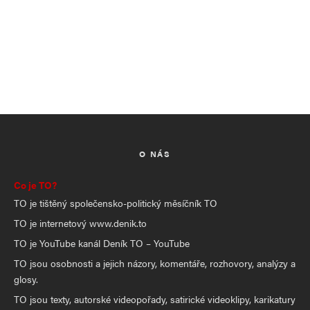
O NÁS
Co je TO?
TO je tištěný společensko-politický měsíčník TO
TO je internetový www.denik.to
TO je YouTube kanál Deník TO – YouTube
TO jsou osobnosti a jejich názory, komentáře, rozhovory, analýzy a
glosy.
TO jsou texty, autorské videopořady, satirické videoklipy, karikatury