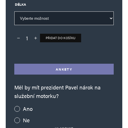
DÉLKA
PŘIDAT DO KOŠÍKU
Deník TO – verze bez reklam množství
Alternative:
ANKETY
Měl by mít prezident Pavel nárok na
služební motorku?
Ano
Ne