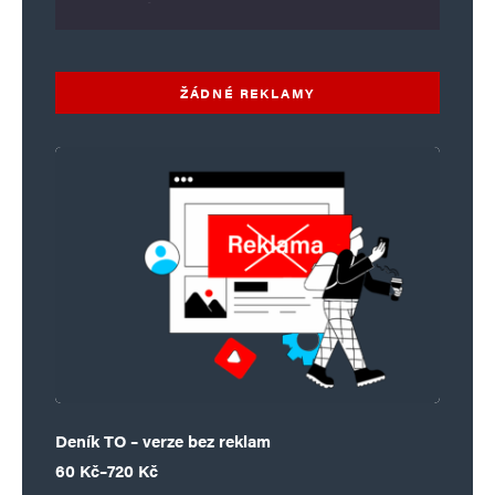
ŽÁDNÉ REKLAMY
Deník TO – verze bez reklam
Rozpětí cen: 60 Kč až 720 Kč
60
Kč
–
720
Kč