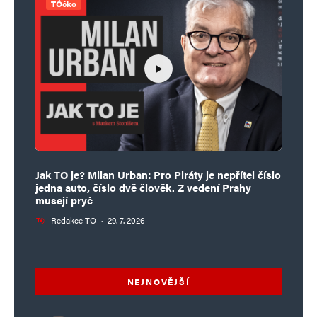
TÓčko
Jak TO je? Milan Urban: Pro Piráty je nepřítel číslo
jedna auto, číslo dvě člověk. Z vedení Prahy
musejí pryč
Redakce TO
·
29. 7. 2026
NEJNOVĚJŠÍ