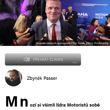
Hvězda českých eurovoleb Filip Turek. Zdroj: Profimedia
PŘEHRÁT ČLÁNEK
Zbyněk Passer
M
n
ozí si všimli lídra Motoristů sobě