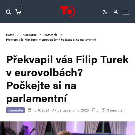
0
Home
Publicistika
Komentář
Překvapil vás Filip Turek v eurovolbách? Počkejte si na parlamentní
Překvapil vás Filip Turek
v eurovolbách?
Počkejte si na
parlamentní
Komentář
15. 6. 2024
Aktualizace:
3. 10. 2025
3
3 min. čtení