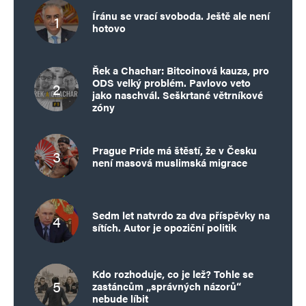
Íránu se vrací svoboda. Ještě ale není
hotovo
Řek a Chachar: Bitcoinová kauza, pro
ODS velký problém. Pavlovo veto
jako naschvál. Seškrtané větrníkové
zóny
Prague Pride má štěstí, že v Česku
není masová muslimská migrace
Sedm let natvrdo za dva příspěvky na
sítích. Autor je opoziční politik
Kdo rozhoduje, co je lež? Tohle se
zastáncům „správných názorů“
nebude líbit