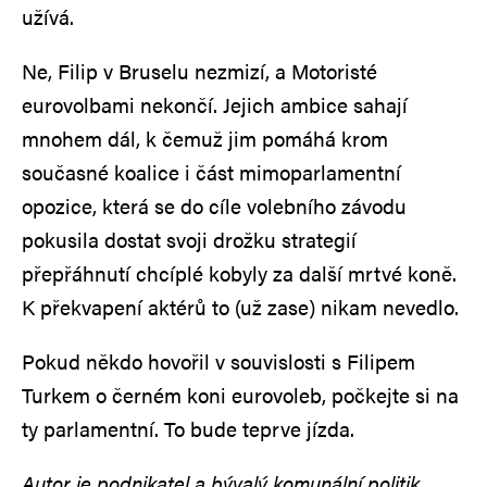
užívá.
Ne, Filip v Bruselu nezmizí, a Motoristé
eurovolbami nekončí. Jejich ambice sahají
mnohem dál, k čemuž jim pomáhá krom
současné koalice i část mimoparlamentní
opozice, která se do cíle volebního závodu
pokusila dostat svoji drožku strategií
přepřáhnutí chcíplé kobyly za další mrtvé koně.
K překvapení aktérů to (už zase) nikam nevedlo.
Pokud někdo hovořil v souvislosti s Filipem
Turkem o černém koni eurovoleb, počkejte si na
ty parlamentní. To bude teprve jízda.
Autor je podnikatel a bývalý komunální politik.