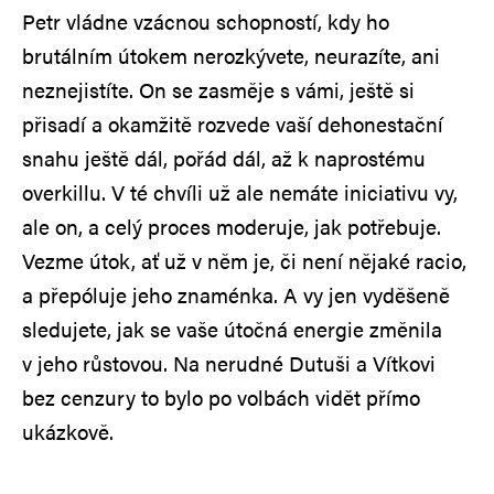
Petr vládne vzácnou schopností, kdy ho
brutálním útokem nerozkývete, neurazíte, ani
neznejistíte. On se zasměje s vámi, ještě si
přisadí a okamžitě rozvede vaší dehonestační
snahu ještě dál, pořád dál, až k naprostému
overkillu. V té chvíli už ale nemáte iniciativu vy,
ale on, a celý proces moderuje, jak potřebuje.
Vezme útok, ať už v něm je, či není nějaké racio,
a přepóluje jeho znaménka. A vy jen vyděšeně
sledujete, jak se vaše útočná energie změnila
v jeho růstovou. Na nerudné Dutuši a Vítkovi
bez cenzury to bylo po volbách vidět přímo
ukázkově.