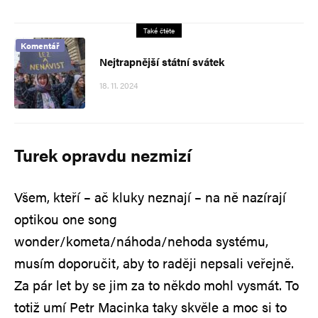
Také čtěte
Komentář
Nejtrapnější státní svátek
18. 11. 2024
Turek opravdu nezmizí
Všem, kteří – ač kluky neznají – na ně nazírají
optikou one song
wonder/kometa/náhoda/nehoda systému,
musím doporučit, aby to raději nepsali veřejně.
Za pár let by se jim za to někdo mohl vysmát. To
totiž umí Petr Macinka taky skvěle a moc si to