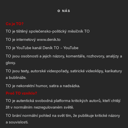
O NÁS
Co je TO?
TO je tištěný společensko-politický měsíčník TO
TO je internetový www.denik.to
TO je YouTube kanál Deník TO – YouTube
TO jsou osobnosti a jejich názory, komentáře, rozhovory, analýzy a
glosy.
TO jsou texty, autorské videopořady, satirické videoklipy, karikatury
a bublináže.
TO je nekorektní humor, satira a nadsázka.
Proč TO vzniklo?
TO je autentická svobodná platforma kritických autorů, kteří chtějí
žít v normálním nezregulovaném světě.
TO brání normální pohled na svět tím, že publikuje kritické názory
a souvislosti.