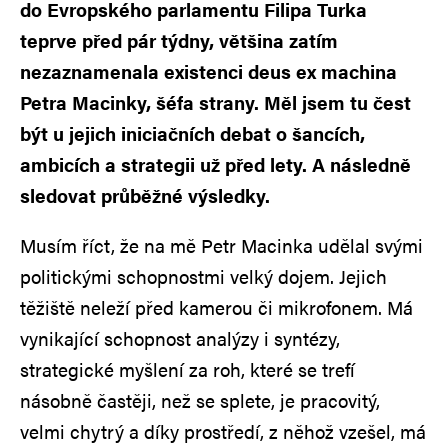
do Evropského parlamentu Filipa Turka
teprve před pár týdny, většina zatím
nezaznamenala existenci deus ex machina
Petra Macinky, šéfa strany. Měl jsem tu čest
být u jejich iniciačních debat o šancích,
ambicích a strategii už před lety. A následně
sledovat průběžné výsledky.
Musím říct, že na mě Petr Macinka udělal svými
politickými schopnostmi velký dojem. Jejich
těžiště neleží před kamerou či mikrofonem. Má
vynikající schopnost analýzy i syntézy,
strategické myšlení za roh, které se trefí
násobně častěji, než se splete, je pracovitý,
velmi chytrý a díky prostředí, z něhož vzešel, má