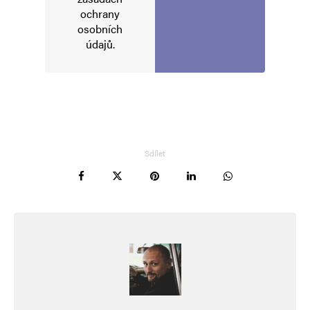
ochrany
osobních
údajů
.
Jméno
*
Sdílet
E-mail
*
Webová stránka
Uložit do prohlížeče jméno, e-mail a webovou stránku pro budoucí
komentáře.
Informujte mě o nových komentářích e-mailem.