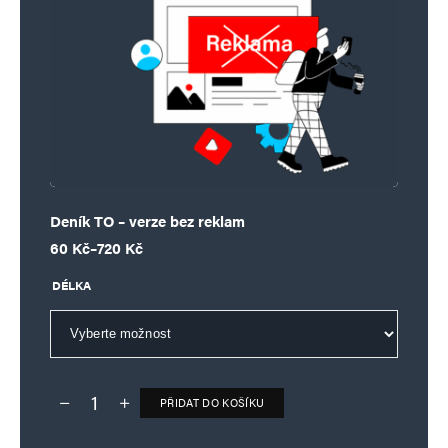
Deník TO – verze bez reklam
Rozpětí cen: 60 Kč až 720 Kč
60
Kč
–
720
Kč
DÉLKA
PŘIDAT DO KOŠÍKU
Deník TO – verze bez reklam množství
Alternative: