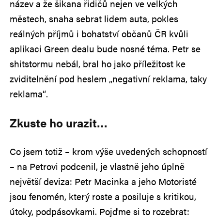
název a že šikana řidičů nejen ve velkých
městech, snaha sebrat lidem auta, pokles
reálných příjmů i bohatství občanů ČR kvůli
aplikaci Green dealu bude nosné téma. Petr se
shitstormu nebál, bral ho jako příležitost ke
zviditelnění pod heslem „negativní reklama, taky
reklama“.
Zkuste ho urazit…
Co jsem totiž – krom výše uvedených schopností
– na Petrovi podcenil, je vlastně jeho úplně
největší deviza: Petr Macinka a jeho Motoristé
jsou fenomén, který roste a posiluje s kritikou,
útoky, podpásovkami. Pojďme si to rozebrat: