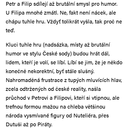
Petr a Filip sdílejí až brutální smysl pro humor.
U Filipa mnohé zmátl. Ne, fakt není nácek, ale
chápu tuhle hru. Vždyť tolikrát vyšla, tak proč ne
teď.
Kluci tuhle hru (nadsázka, místy až brutální
humor ve stylu České sody) budou hrát dál,
lidem, kteří je volí, se líbí. Líbí se jim, že je někdo
konečně nekorektní, byť stále slušný.
Nahromaděná frustrace z tupých mluvících hlav,
zcela odtržených od české reality, našla
průchod v Petrovi a Filipovi, kteří si vtipnou, ale
trefnou formou mažou na chleba většinou
národa vysmívané figury od Nuteliéra, přes
Dutuši až po Piráty.