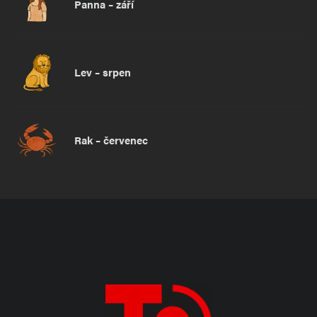
Panna – září
Lev – srpen
Rak – červenec