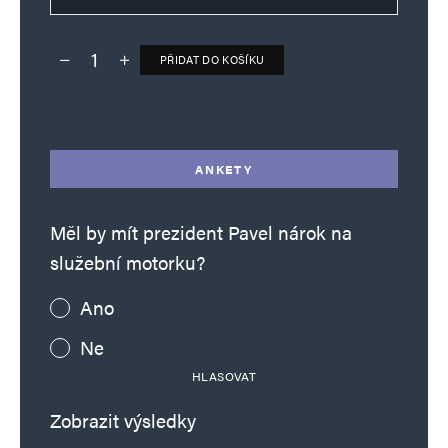
PŘIDAT DO KOŠÍKU
Deník TO – verze bez reklam množství
Alternative:
ANKETY
Měl by mít prezident Pavel nárok na
služební motorku?
Ano
Ne
HLASOVAT
Zobrazit výsledky