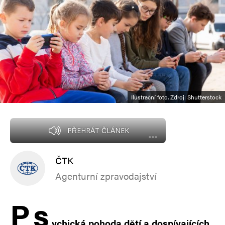
Ilustrační foto. Zdroj: Shutterstock
PŘEHRÁT ČLÁNEK
ČTK
Agenturní zpravodajství
P
s
ychická pohoda dětí a dospívajících