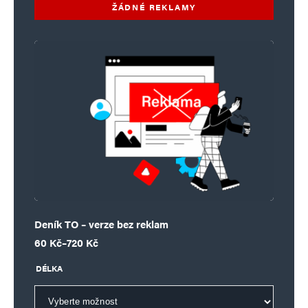
ŽÁDNÉ REKLAMY
Deník TO – verze bez reklam
Rozpětí cen: 60 Kč až 720 Kč
60
Kč
–
720
Kč
DÉLKA