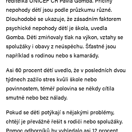
ředitelka UNICEF ČR Pavla Gomba. Příčiny
nepohody dětí jsou podle průzkumu různé.
Dlouhodobě se ukazuje, že zásadním faktorem
psychické nepohody dětí je škola, uvedla
Gomba. Děti zmiňovaly tlak na výkon, vztahy se
spolužáky i obavy z neúspěchu. Šťastné jsou
například s rodinou nebo s kamarády.
Asi 60 procent dětí uvedlo, že v posledních dvou
týdnech zažilo stres kvůli škole nebo
povinnostem, téměř polovina se někdy cítila
smutně nebo bez nálady.
Pokud se děti potýkají s nějakými problémy,
chtějí je převážně řešit s rodiči nebo spolužáky.
Pomoc odborníků by vyhledalo asi 12 procent