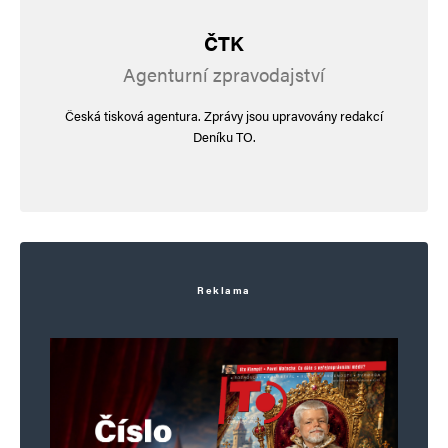
ČTK
E-mail
*
Webová stránka
Agenturní zpravodajství
Česká tisková agentura. Zprávy jsou upravovány redakcí
Uložit do prohlížeče jméno, e-mail a webovou stránku pro budoucí
Deníku TO.
komentáře.
Alternative:
Reklama