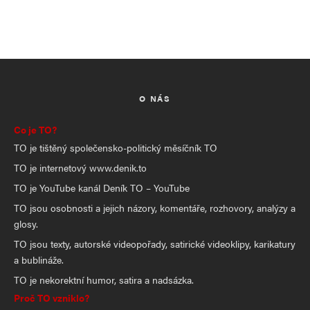
O NÁS
Co je TO?
TO je tištěný společensko-politický měsíčník TO
TO je internetový www.denik.to
TO je YouTube kanál Deník TO – YouTube
TO jsou osobnosti a jejich názory, komentáře, rozhovory, analýzy a
glosy.
TO jsou texty, autorské videopořady, satirické videoklipy, karikatury
a bublináže.
TO je nekorektní humor, satira a nadsázka.
Proč TO vzniklo?