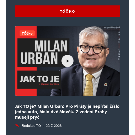
TÓČKO
TÓčko
Jak TO je? Milan Urban: Pro Piráty je nepřítel číslo
jedna auto, číslo dvě člověk. Z vedení Prahy
musejí pryč
Redakce TO
·
29. 7. 2026