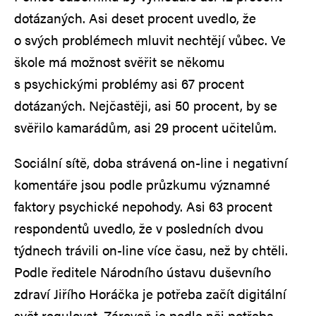
dotázaných. Asi deset procent uvedlo, že
o svých problémech mluvit nechtějí vůbec. Ve
škole má možnost svěřit se někomu
s psychickými problémy asi 67 procent
dotázaných. Nejčastěji, asi 50 procent, by se
svěřilo kamarádům, asi 29 procent učitelům.
Sociální sítě, doba strávená on-line i negativní
komentáře jsou podle průzkumu významné
faktory psychické nepohody. Asi 63 procent
respondentů uvedlo, že v posledních dvou
týdnech trávili on-line více času, než by chtěli.
Podle ředitele Národního ústavu duševního
zdraví Jiřího Horáčka je potřeba začít digitální
svět regulovat. Zároveň je podle něj potřeba