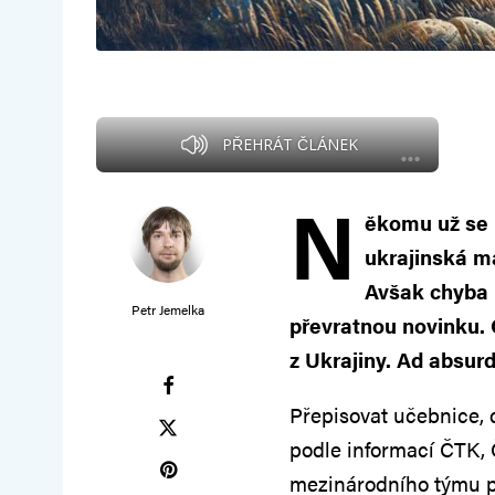
PŘEHRÁT ČLÁNEK
N
ěkomu už se 
ukrajinská m
Avšak chyba 
Petr Jemelka
převratnou novinku. 
z Ukrajiny. Ad absurd
Přepisovat učebnice, d
podle informací ČTK, 
mezinárodního týmu 