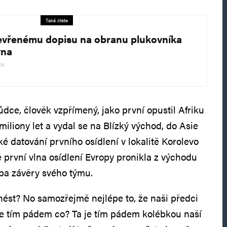
Také čtěte
evřenému dopisu na obranu plukovníka
ýna
24
dce, člověk vzpřímený, jako první opustil Afriku
iliony let a vydal se na Blízký východ, do Asie
é datování prvního osídlení v lokalitě Korolevo
e první vlna osídlení Evropy pronikla z východu
ba závěry svého týmu.
ést? No samozřejmě nejlépe to, že naši předci
a je tím pádem co? Ta je tím pádem kolébkou naší