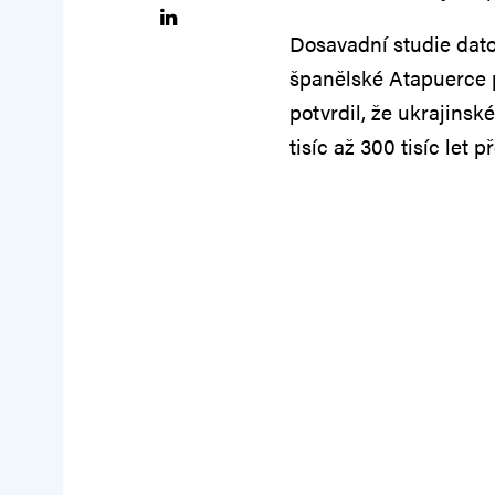
Dosavadní studie dato
španělské Atapuerce př
potvrdil, že ukrajinsk
tisíc až 300 tisíc let p