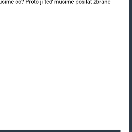
musíme co? Proto jí teď musíme posílat zbraně