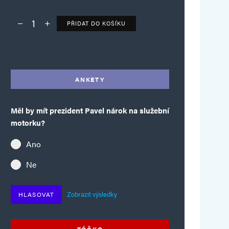
PŘIDAT DO KOŠÍKU
Deník TO – verze bez reklam množství
Alternative:
ANKETY
Měl by mít prezident Pavel nárok na služební
motorku?
Ano
Ne
Zobrazit výsledky
HLASOVAT
TÓČKO