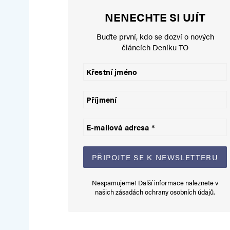
NENECHTE SI UJÍT
hloubal
Buďte první, kdo se dozví o nových
10. 3. 2024 (17:09)
článcích Deníku TO
pohan, křesťan, muslim, kabalist
všichni jedna velká pomatená lid
demagogie. kvantový svět vylučuj
vesmír je jeden spojitý organiz
důkaz je jednoduchý. pokud si u
iluze spočívá v tom, že mysl a t
ego a superego….
Nespamujeme! Další informace naleznete v
našich
zásadách ochrany osobních údajů
.
Tomáš Pilař
11. 3. 2024 (14:31)