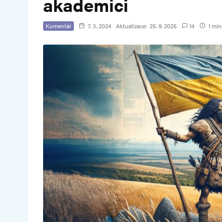
akademici
Komentář
7. 3. 2024
Aktualizace:
25. 9. 2025
14
1 min.