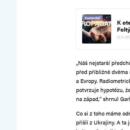
Komentář
K ot
Folt
27. 8. 20
„Náš nejstarší předchů
před přibližně dvěma m
a Evropy. Radiometrick
potvrzuje hypotézu, ž
na západ,“ shrnul Gar
Co si z toho máme odn
přišli z Ukrajiny. A t