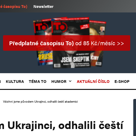
é časopisu To)
Newsletter
Předplatné časopisu To)
od 85 Kč/měsíc >>
R
KULTURA
TÉMA TO
HUMOR
AKTUÁLNÍ ČÍSLO
E-SHOP
Všichni jsme původem Ukrajinci, odhalili čeští akademici
Ukrajinci, odhalili čeští