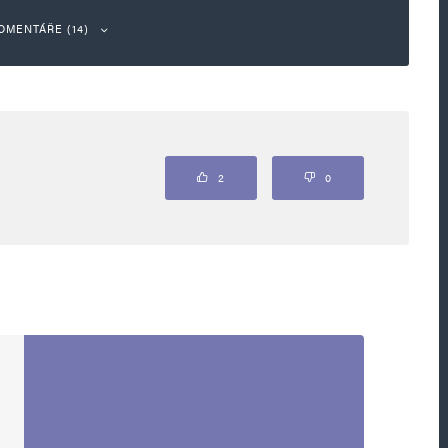
OMENTÁŘE (14)
Odpovědět
2
0
potomci krymských Tatárov, kozákov zo Záporožia
rvilačné povstania .
Odpovědět
ci?