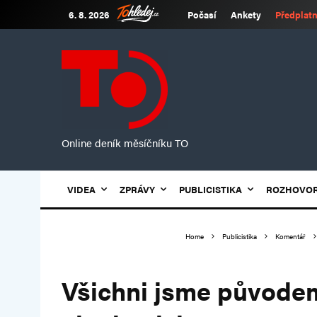
6. 8. 2026
Počasí
Ankety
Předplatn
Online deník měsíčníku TO
VIDEA
ZPRÁVY
PUBLICISTIKA
ROZHOVO
Home
Publicistika
Komentář
Všichni jsme původem 