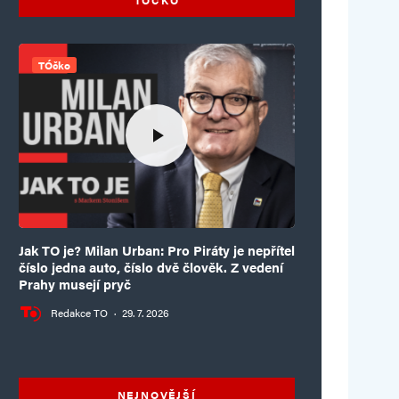
TÓčko
Jak TO je? Milan Urban: Pro Piráty je nepřítel
číslo jedna auto, číslo dvě člověk. Z vedení
Prahy musejí pryč
Redakce TO
·
29. 7. 2026
NEJNOVĚJŠÍ