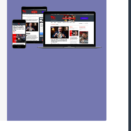
Odpovědět
a, satanista, ateista, sodomita, ateista….jsme
ská rodina. mluvit o realitě v relativním světě je
e jakoukoliv identifikaci. pravda je, že celý
mus, nám se smyslově jeví jako duální, částicový.
vědomujete tělo a mysl tak jsou to objekty. vaše
ělo považujete za subjekt, myslíte si, tomu se říká
Odpovědět