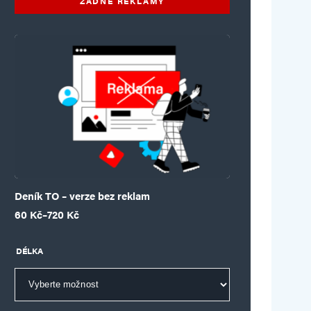
ŽÁDNÉ REKLAMY
Deník TO – verze bez reklam
Rozpětí cen: 60 Kč až 720 Kč
60
Kč
–
720
Kč
DÉLKA