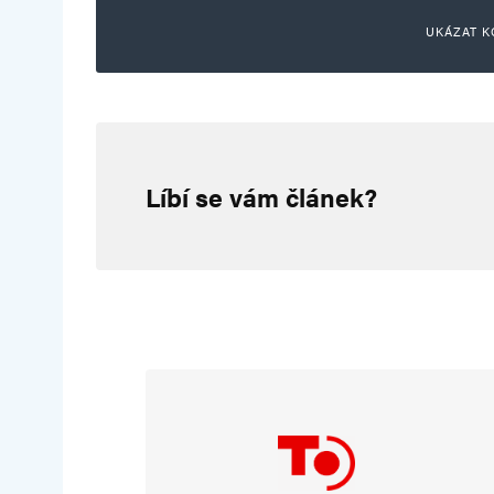
UKÁZAT K
Anton Selecký
9. 3. 2024 (22:37)
Líbí se vám článek?
Ukrajinci neexistujú, leda ak 
a zo Siče, kde vznikali všetky k
UHER
11. 3. 2024 (17:55)
stejně tak jako slová