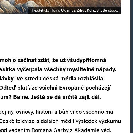
Hypotetický Homo Ukrainus. Zdroj: Koláž Shutterstocku.
mohlo začínat zdát, že už všudypřítomná
asírka vyčerpala všechny myslitelné nápady.
lávky. Ve středu česká média rozhlásila
Odteď platí, že všichni Evropané pocházejí
um? Ba ne. Ještě se dá určitě zajít dál.
ějiny, osnovy, historii a bůh ví co všechno má
České televize a dalších médií výsledek výzkumu
pod vedením Romana Garby z Akademie věd.