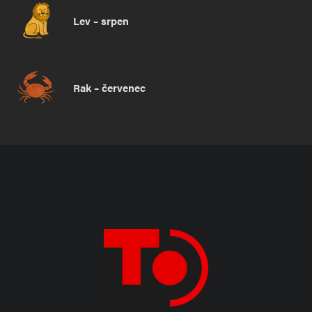
Lev – srpen
Rak – červenec