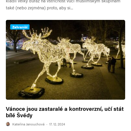
kladli velký důraz na vstřícnost vůči muslimským skupinám
také (nebo zejména) proto, aby si...
Zahraničí
Vánoce jsou zastaralé a kontroverzní, učí stát
bílé Švédy
Kateřina Janouchová
·
17. 12. 2024