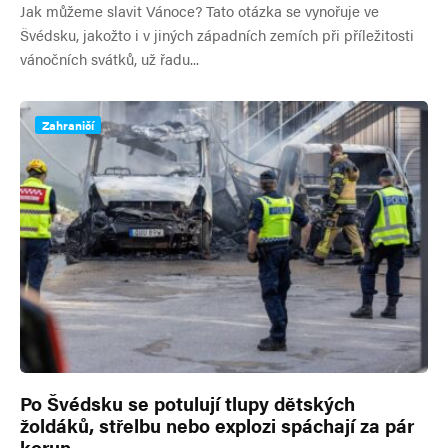
Jak můžeme slavit Vánoce? Tato otázka se vynořuje ve
Švédsku, jakožto i v jiných západních zemích při příležitosti
vánočních svátků, už řadu...
Zahraničí
Po Švédsku se potulují tlupy dětských
žoldáků, střelbu nebo explozi spáchají za pár
korun