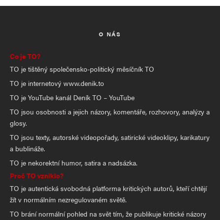
O NÁS
Co je TO?
TO je tištěný společensko-politický měsíčník TO
TO je internetový www.denik.to
TO je YouTube kanál Deník TO – YouTube
TO jsou osobnosti a jejich názory, komentáře, rozhovory, analýzy a
glosy.
TO jsou texty, autorské videopořady, satirické videoklipy, karikatury
a bublináže.
TO je nekorektní humor, satira a nadsázka.
Proč TO vzniklo?
TO je autentická svobodná platforma kritických autorů, kteří chtějí
žít v normálním nezregulovaném světě.
TO brání normální pohled na svět tím, že publikuje kritické názory