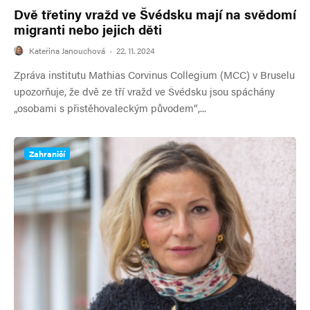
Dvě třetiny vražd ve Švédsku mají na svědomí
migranti nebo jejich děti
Kateřina Janouchová
·
22. 11. 2024
Zpráva institutu Mathias Corvinus Collegium (MCC) v Bruselu
upozorňuje, že dvě ze tří vražd ve Švédsku jsou spáchány
„osobami s přistěhovaleckým původem“,...
Zahraničí