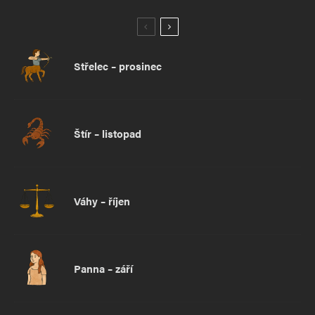
Střelec – prosinec
Štír – listopad
Váhy – říjen
Panna – září