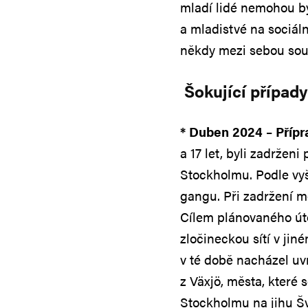
mladí lidé nemohou být
a mladistvé na sociální
někdy mezi sebou sout
Šokující případy 
* Duben 2024 – Přípr
a 17 let, byli zadrže
Stockholmu. Podle vyš
gangu. Při zadržení m
Cílem plánovaného úto
zločineckou sítí v ji
v té době nacházel uv
z Växjö, města, které 
Stockholmu na jihu Š