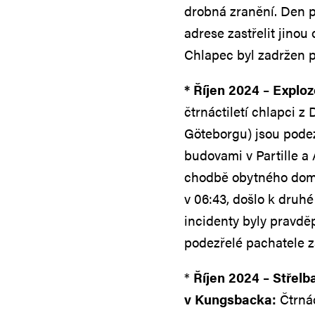
drobná zranění. Den p
adrese zastřelit jinou
Chlapec byl zadržen p
* Říjen 2024 – Explo
čtrnáctiletí chlapci z
Göteborgu) jsou pode
budovami v Partille a
chodbě obytného domu 
v 06:43, došlo k druh
incidenty byly pravdě
podezřelé pachatele z
*
Říjen 2024 – Střel
v Kungsbacka:
Čtrná