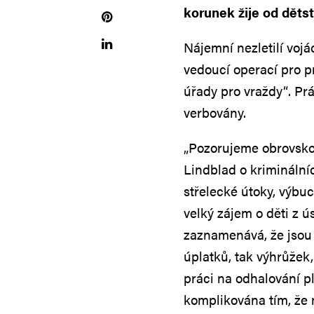
korunek žije od dětst
Nájemní nezletilí vojá
vedoucí operací pro pr
úřady pro vraždy“. Práv
verbovány.
„Pozorujeme obrovskou
Lindblad o kriminálníc
střelecké útoky, výbuc
velký zájem o děti z ús
zaznamenává, že jsou o
úplatků, tak výhrůžek
práci na odhalování pl
komplikována tím, že m