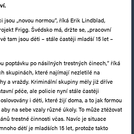
ví.
ci jsou „novou normou“, říká Erik Lindblad,
ojekt Frigg. Švédsko má, držte se, „pracovní
ě tam jsou děti – stále častěji mladší 15 let –
 poptávku po násilných trestných činech,“ říká
h skupinách, které najímají nezletilé na
hy a vraždy. Kriminální skupiny měly již dříve
tavní péče, ale policie nyní stále častěji
slovovány i děti, které žijí doma, a to jak formou
, aby na sebe vzaly různé úkoly. To může ztěžovat
ánů trestné činnosti včas. Navíc je situace
noho dětí je mladších 15 let, protože takto