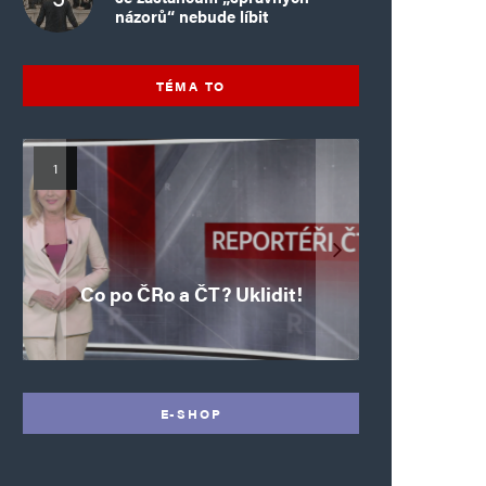
názorů“ nebude líbit
TÉMA TO
Mýty o Václavu Klausovi:
Vymíráme a politici lžou:
Islamistický teror v EU,
Pivo, jazz, hádky,
Pim Fortuyn: Muž, který
Islamistický teror v EU,
6. díl: Brutální poprava
porodnost nezachrání
loajalita i humor. Jakl
5. díl: Krvavé oslavy pádu
boří legendy o bývalém
85letého katolického
dotace, byty ani
se nestihl stát
Co po ČRo a ČT? Uklidit!
kněze Jacquese Hamela
zkrácené úvazky
Bastily v Nice
prezidentovi
premiérem
E-SHOP