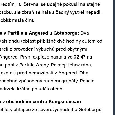
ředtím, 10. června, se údajně pokusil na stejné
 osobu, ale zbraň selhala a žádný výstřel nepadl.
oblíž místa činu.
ze v Partille a Angered u Göteborgu:
Dva
 Dalslandu (oblast přibližně dvě hodiny autem od
zřelí z provedení výbuchů před obytnými
 Angered. První exploze nastala ve 02:47 na
poblíž Partille Areny. Později téhož rána,
é explozi před nemovitostí v Angered. Oba
podobně způsobeny ručními granáty. Policie
adržela krátce po událostech.
ba v obchodním centru Kungsmässan
ctiletý chlapec ze severovýchodního Göteborgu