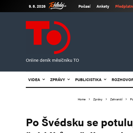
9. 8. 2026
Počasí
Ankety
Předplatn
Online deník měsíčníku TO
VIDEA
ZPRÁVY
PUBLICISTIKA
ROZHOVO
Home
Zprávy
Zahraničí
Po
Po Švédsku se potuluj