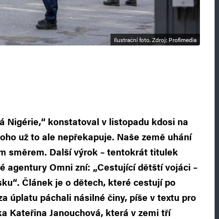
Ilustrační foto. Zdroj: Profimedia
 Nigérie,“ konstatoval v listopadu kdosi na
Nikoho už to ale nepřekapuje. Naše země uhání
m směrem. Další výrok – tentokrát titulek
 agentury Omni zní: „Cestující dětští vojáci –
u“. Článek je o dětech, které cestují po
 úplatu páchali násilné činy, píše v textu pro
a Kateřina Janouchová, která v zemi tří