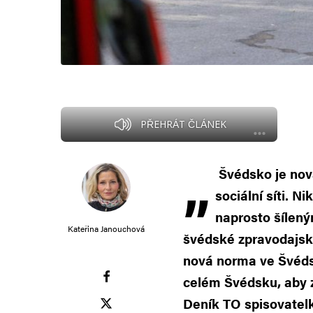
PŘEHRÁT ČLÁNEK
„
Švédsko je nová
sociální síti. 
naprosto šílený
Kateřina Janouchová
švédské zpravodajské
nová norma ve Švédsk
celém Švédsku, aby za
Deník TO spisovatelk