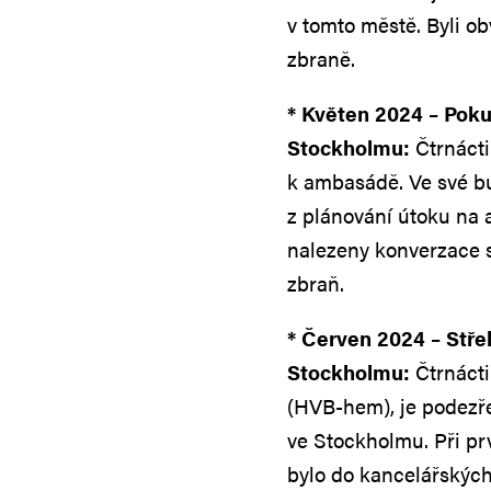
v tomto městě. Byli ob
zbraně.
* Květen 2024 – Pok
Stockholmu:
Čtrnácti
k ambasádě. Ve své bu
z plánování útoku na 
nalezeny konverzace s
zbraň.
* Červen 2024 – Stř
Stockholmu:
Čtrnácti
(HVB-hem), je podezř
ve Stockholmu. Při pr
bylo do kancelářských 