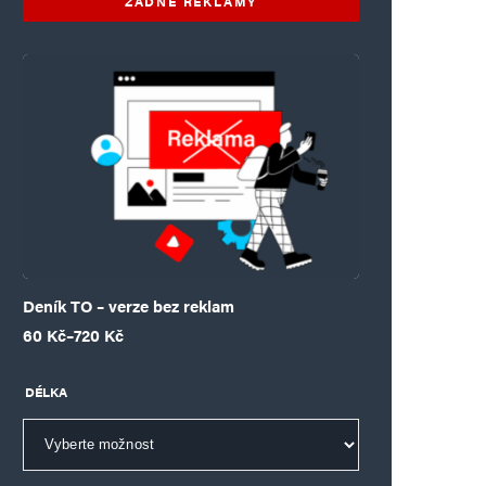
ŽÁDNÉ REKLAMY
Deník TO – verze bez reklam
Rozpětí cen: 60 Kč až 720 Kč
60
Kč
–
720
Kč
DÉLKA