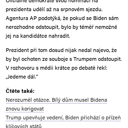
Oficiálně demokraté svou nominaci na
prezidenta udělí až na srpnovém sjezdu.
Agentura AP podotýká, že pokud se Biden sám
nerozhodne odstoupit, bylo by téměř nemožné
jej na kandidátce nahradit.
Prezident při tom dosud nijak nedal najevo, že
by byl ochoten ze souboje s Trumpem odstoupit.
V rozhovoru s médii krátce po debatě řekl:
„Jedeme dál.“
Čtěte také:
Nerozuměl otázce. Bílý dům musel Bidena
znovu korigovat
Trump upevňuje vedení, Biden přichází o přízeň
klíčových států