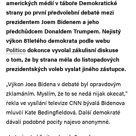
amerických médií v táboře Demokratické
strany po první předvolební debatě mezi
prezidentem Joem Bidenem a jeho
předchůdcem Donaldem Trumpem. Nejistý
výkon 81letého demokrata podle webu
Politico
dokonce vyvolal zákulisní diskuse
o tom, že by strana měla do listopadových
prezidentských voleb vyslat jiného zástupce.
„Výkon Joea Bidena v debatě byl opravdovým
zklamáním. Myslím, že to se nedá nijak okecat,“
řekla ve vysílání televize CNN bývalá Bidenova
mluvčí Kate Bedingfieldová. Další demokraté
dávali podobné pocity najevo anonymně.