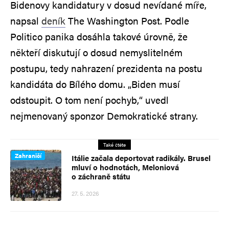
Bidenovy kandidatury v dosud nevídané míře,
napsal
deník
The Washington Post. Podle
Politico panika dosáhla takové úrovně, že
někteří diskutují o dosud nemyslitelném
postupu, tedy nahrazení prezidenta na postu
kandidáta do Bílého domu. „Biden musí
odstoupit. O tom není pochyb,“ uvedl
nejmenovaný sponzor Demokratické strany.
Také čtěte
Zahraničí
Itálie začala deportovat radikály. Brusel
mluví o hodnotách, Meloniová
o záchraně státu
27. 5. 2026