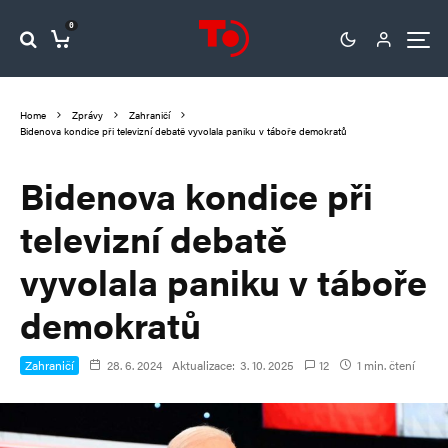
0
Home
Zprávy
Zahraničí
Bidenova kondice při televizní debatě vyvolala paniku v táboře demokratů
Bidenova kondice při
televizní debatě
vyvolala paniku v táboře
demokratů
Zahraničí
28. 6. 2024
Aktualizace:
3. 10. 2025
12
1 min. čtení