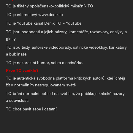
TO je tištěný společensko-politický měsíčník TO
TO je internetový www.denik.to
TO je YouTube kanál Deník TO – YouTube
TO jsou osobnosti a jejich názory, komentáře, rozhovory, analýzy a
glosy.
TO jsou texty, autorské videopořady, satirické videoklipy, karikatury
a bublináže.
TO je nekorektní humor, satira a nadsázka.
Proč TO vzniklo?
TO je autentická svobodná platforma kritických autorů, kteří chtějí
žít v normálním nezregulovaném světě.
TO brání normální pohled na svět tím, že publikuje kritické názory
a souvislosti.
TO chce bavit sebe i ostatní.