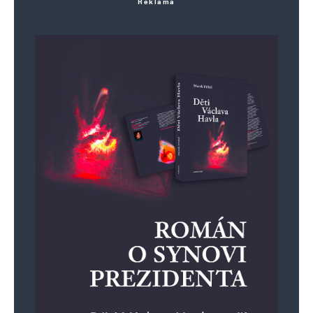
Reklama
E-mail
*
Webová stránka
Uložit do prohlížeče jméno, e-mail a webovou stránku pro budoucí
komentáře.
Informujte mě o nových komentářích e-mailem.
Informujte mě o nových příspěvcích e-mailem.
Alternative: