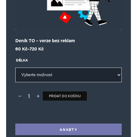
Deník TO – verze bez reklam
Rozpětí cen: 60 Kč až 720 Kč
60
Kč
–
720
Kč
DÉLKA
PŘIDAT DO KOŠÍKU
Deník TO – verze bez reklam množství
Alternative:
ANKETY