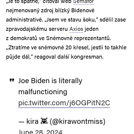
„Je to špatné,“ citoval web
Semafor
nejmenovaný zdroj blízký Bidenově
administrativě. „Jsem ve stavu šoku,“ sdělil zase
zpravodajskému serveru
Axios
jeden
z demokratů ve Sněmovně reprezentantů.
„Ztratíme ve sněmovně 20 křesel, jestli to takhle
půjde dál,“ reagoval další kongresman.
Joe Biden is literally
malfunctioning
pic.twitter.com/j6OGPitN2C
— kira 👾 (@kirawontmiss)
June 28, 2024