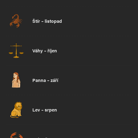
Štír – listopad
Váhy – říjen
Panna – září
Lev – srpen