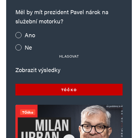
Měl by mít prezident Pavel nárok na
služební motorku?
Ano
Ne
HLASOVAT
Zobrazit výsledky
TÓČKO
TÓčko