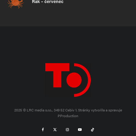
Rak – červenec
2025 © LRC media s.r.o., 349 52 Cebiv 1.
Stránky vytvořila a spravuje
PProduction