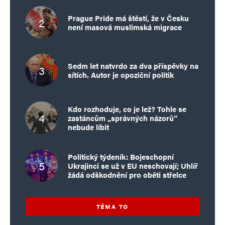
Prague Pride má štěstí, že v Česku
není masová muslimská migrace
Sedm let natvrdo za dva příspěvky na
sítích. Autor je opoziční politik
Kdo rozhoduje, co je lež? Tohle se
zastáncům „správných názorů“
nebude líbit
Politický týdeník: Bojeschopní
Ukrajinci se už v EU neschovají; Uhlíř
žádá odškodnění pro oběti střelce
TÉMA TO