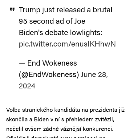
Trump just released a brutal
95 second ad of Joe
Biden's debate lowlights:
pic.twitter.com/enusIKHhwN
— End Wokeness
(@EndWokeness)
June 28,
2024
Volba stranického kandidáta na prezidenta již
skončila a Biden v ní s přehledem zvítězil,
nečelil ovšem žádné vážnější konkurenci.