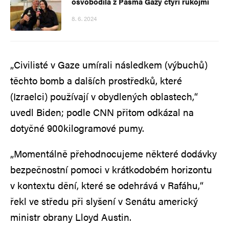
osvobodila z Pásma Gazy čtyři rukojmí
8. 6. 2024
„Civilisté v Gaze umírali následkem (výbuchů)
těchto bomb a dalších prostředků, které
(Izraelci) používají v obydlených oblastech,“
uvedl Biden; podle CNN přitom odkázal na
dotyčné 900kilogramové pumy.
„Momentálně přehodnocujeme některé dodávky
bezpečnostní pomoci v krátkodobém horizontu
v kontextu dění, které se odehrává v Rafáhu,“
řekl ve středu při slyšení v Senátu americký
ministr obrany Lloyd Austin.