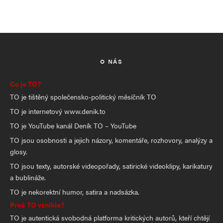
O NÁS
Co je TO?
TO je tištěný společensko-politický měsíčník TO
TO je internetový www.denik.to
TO je YouTube kanál Deník TO – YouTube
TO jsou osobnosti a jejich názory, komentáře, rozhovory, analýzy a
glosy.
TO jsou texty, autorské videopořady, satirické videoklipy, karikatury
a bublináže.
TO je nekorektní humor, satira a nadsázka.
Proč TO vzniklo?
TO je autentická svobodná platforma kritických autorů, kteří chtějí