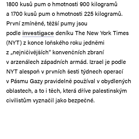
1800 kusů pum o hmotnosti 900 kilogramů
a 1700 kusů pum o hmotnosti 225 kilogramů.
První zmíněné, těžší pumy jsou
podle
investigace
deníku The New York Times
(NYT) z konce loňského roku jedněmi
z „nejničivějších“ konvenčních zbraní
v arzenálech západních armád. Izrael je podle
NYT alespoň v prvních šesti týdnech operací
v Pásmu Gazy pravidelně používal v obydlených
oblastech, a to i těch, která dříve palestinským
civilistům vyznačil jako bezpečné.