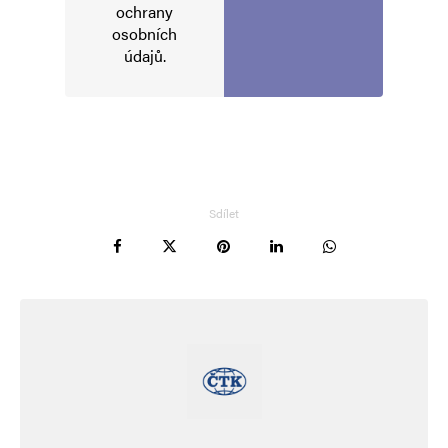
ochrany
osobních
Vaše e-mailová adresa nebude zveřejněna.
Vyžadované informace jsou
údajů
.
označeny
*
Komentář
*
Sdílet
Jméno
*
E-mail
*
Webová stránka