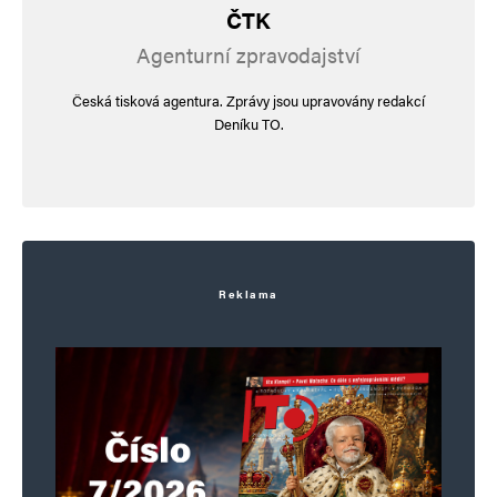
ČTK
Agenturní zpravodajství
Uložit do prohlížeče jméno, e-mail a webovou stránku pro budoucí
komentáře.
Česká tisková agentura. Zprávy jsou upravovány redakcí
Deníku TO.
Informujte mě o nových komentářích e-mailem.
Informujte mě o nových příspěvcích e-mailem.
Alternative:
Reklama