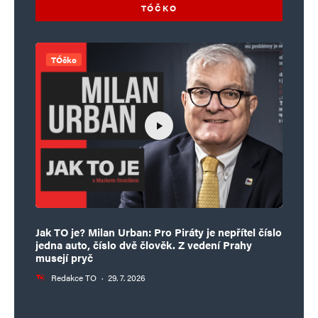
TÓČKO
TÓčko
Jak TO je? Milan Urban: Pro Piráty je nepřítel číslo
jedna auto, číslo dvě člověk. Z vedení Prahy
musejí pryč
Redakce TO
·
29. 7. 2026