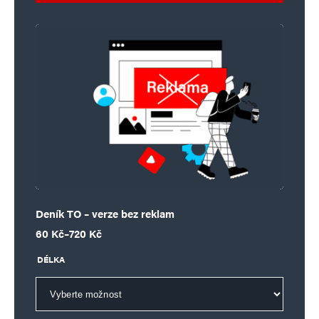
Deník TO – verze bez reklam
Rozpětí cen: 60 Kč až 720 Kč
60
Kč
–
720
Kč
DÉLKA