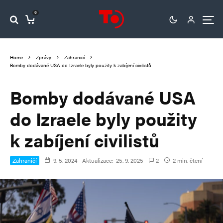
0
Home
Zprávy
Zahraničí
Bomby dodávané USA do Izraele byly použity k zabíjení civilistů
Bomby dodávané USA
do Izraele byly použity
k zabíjení civilistů
Zahraničí
9. 5. 2024
Aktualizace:
25. 9. 2025
2
2 min. čtení