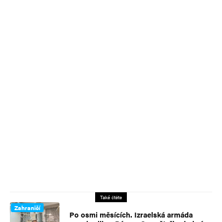
Také čtěte
Zahraničí
Po osmi měsících. Izraelská armáda