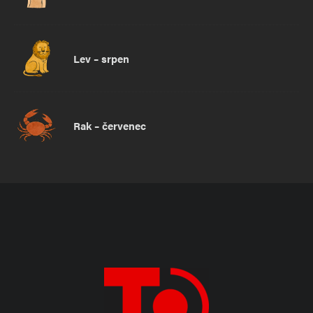
Lev – srpen
Rak – červenec