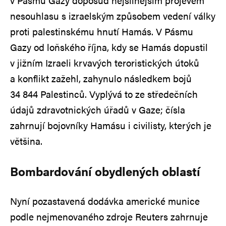
v Pásmu Gazy doposud nejsilnějším projevem
nesouhlasu s izraelským způsobem vedení války
proti palestinskému hnutí Hamás. V Pásmu
Gazy od loňského října, kdy se Hamás dopustil
v jižním Izraeli krvavých teroristických útoků
a konflikt zažehl, zahynulo následkem bojů
34 844 Palestinců. Vyplývá to ze středečních
údajů zdravotnických úřadů v Gaze; čísla
zahrnují bojovníky Hamásu i civilisty, kterých je
většina.
Bombardování obydlených oblastí
Nyní pozastavená dodávka americké munice
podle nejmenovaného zdroje Reuters zahrnuje