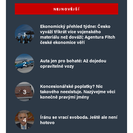
NEJNOVĚJŠÍ
Ekonomický přehled týdne: Česko
vyváží třikrát více vojenského
materiálu než dováží; Agentura Fitch
české ekonomice věří
Auta jen pro bohaté: Až dojedou
opravitelné vozy
Koncesionářské poplatky? Nic
takového neexistuje. Nazývejme věci
konečně pravými jmény
Íránu se vrací svoboda. Ještě ale není
hotovo