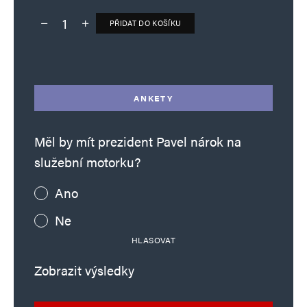
PŘIDAT DO KOŠÍKU
Deník TO – verze bez reklam množství
Alternative:
ANKETY
Měl by mít prezident Pavel nárok na
služební motorku?
Ano
Ne
HLASOVAT
Zobrazit výsledky