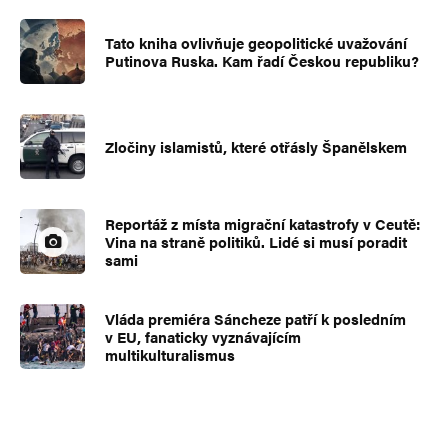
Tato kniha ovlivňuje geopolitické uvažování
Putinova Ruska. Kam řadí Českou republiku?
Zločiny islamistů, které otřásly Španělskem
Reportáž z místa migrační katastrofy v Ceutě:
Vina na straně politiků. Lidé si musí poradit
sami
Vláda premiéra Sáncheze patří k posledním
v EU, fanaticky vyznávajícím
multikulturalismus