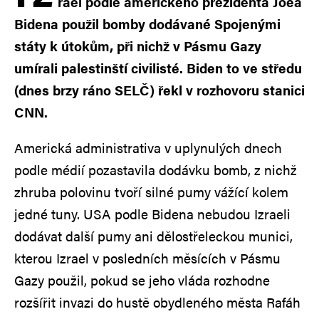
rael podle amerického prezidenta Joea
Bidena použil bomby dodávané Spojenými
státy k útokům, při nichž v Pásmu Gazy
umírali palestinští civilisté. Biden to ve středu
(dnes brzy ráno SELČ) řekl v rozhovoru stanici
CNN.
Americká administrativa v uplynulých dnech
podle médií pozastavila dodávku bomb, z nichž
zhruba polovinu tvoří silné pumy vážící kolem
jedné tuny. USA podle Bidena nebudou Izraeli
dodávat další pumy ani dělostřeleckou munici,
kterou Izrael v posledních měsících v Pásmu
Gazy použil, pokud se jeho vláda rozhodne
rozšířit invazi do hustě obydleného města Rafáh