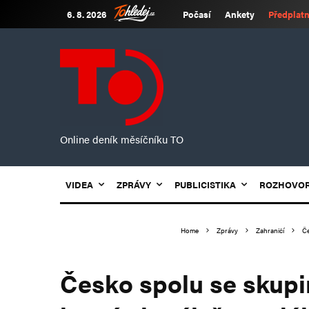
6. 8. 2026
Počasí
Ankety
Předplatn
Online deník měsíčníku TO
VIDEA
ZPRÁVY
PUBLICISTIKA
ROZHOVO
Home
Zprávy
Zahraničí
Če
Česko spolu se skupi