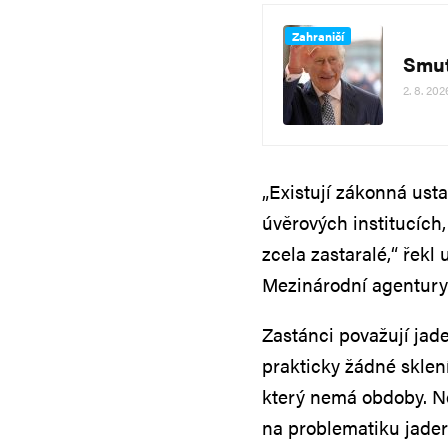
Zahraničí
Smutn
2. 8. 202
„Existují zákonná ust
úvěrových institucích,
zcela zastaralé,“ řekl
Mezinárodní agentury
Zastánci považují jade
prakticky žádné sklení
který nemá obdoby. Něk
na problematiku jade