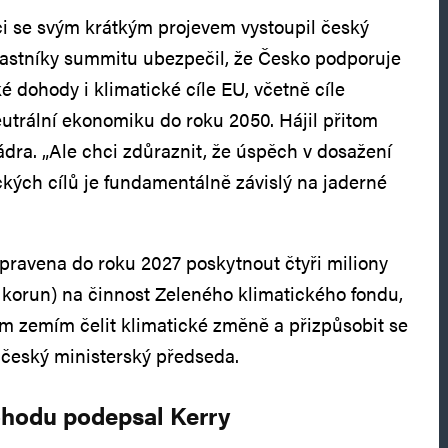
i se svým krátkým projevem vystoupil český
častníky summitu ubezpečil, že Česko podporuje
ké dohody i klimatické cíle EU, včetně cíle
utrální ekonomiku do roku 2050. Hájil přitom
jádra. „Ale chci zdůraznit, že úspěch v dosažení
ckých cílů je fundamentálně závislý na jaderné
ipravena do roku 2027 poskytnout čtyři miliony
ů korun) na činnost Zeleného klimatického fondu,
m zemím čelit klimatické změně a přizpůsobit se
český ministerský předseda.
hodu podepsal Kerry