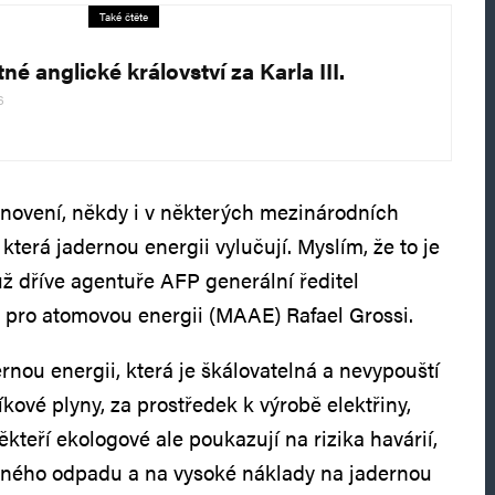
Také čtěte
é anglické království za Karla III.
6
anovení, někdy i v některých mezinárodních
 která jadernou energii vylučují. Myslím, že to je
 už dříve agentuře AFP generální ředitel
 pro atomovou energii (MAAE) Rafael Grossi.
rnou energii, která je škálovatelná a nevypouští
kové plyny, za prostředek k výrobě elektřiny,
teří ekologové ale poukazují na rizika havárií,
rného odpadu a na vysoké náklady na jadernou