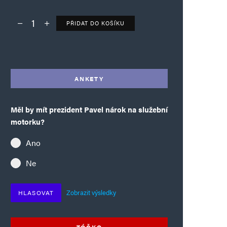
PŘIDAT DO KOŠÍKU
Deník TO – verze bez reklam množství
Alternative:
ANKETY
Měl by mít prezident Pavel nárok na služební
motorku?
Ano
Ne
Zobrazit výsledky
HLASOVAT
TÓČKO