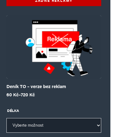
ŽÁDNÉ REKLAMY
Deník TO – verze bez reklam
Rozpětí cen: 60 Kč až 720 Kč
60
Kč
–
720
Kč
DÉLKA