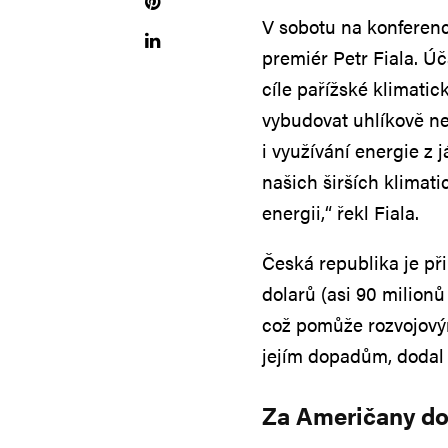
V sobotu na konferenc
premiér Petr Fiala. Ú
cíle pařížské klimatic
vybudovat uhlíkově ne
i využívání energie z 
našich širších klimati
energii,“ řekl Fiala.
Česká republika je př
dolarů (asi 90 milion
což pomůže rozvojový
jejím dopadům, dodal 
Za Američany do