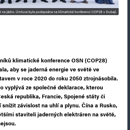
vat na jádro. Úmluva byla podepsána na klimatické konferenci COP28 v Dubaji.
tníků klimatické konference OSN (COP28)
ala, aby se jaderná energie ve světě ve
tavem v roce 2020 do roku 2050 ztrojnásobila.
o vyplývá ze společné deklarace, kterou
eská republika, Francie, Spojené státy či
í snížit závislost na uhlí a plynu. Čína a Rusko,
tšími staviteli jaderných elektráren na světě,
nejsou.