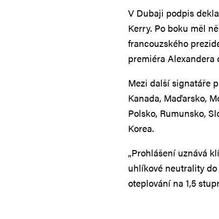
V Dubaji podpis dekl
Kerry. Po boku měl ně
francouzského prezi
premiéra Alexandera 
Mezi další signatáře p
Kanada, Maďarsko, Mo
Polsko, Rumunsko, Slo
Korea.
„Prohlášení uznává kl
uhlíkové neutrality do
oteplování na 1,5 stupn