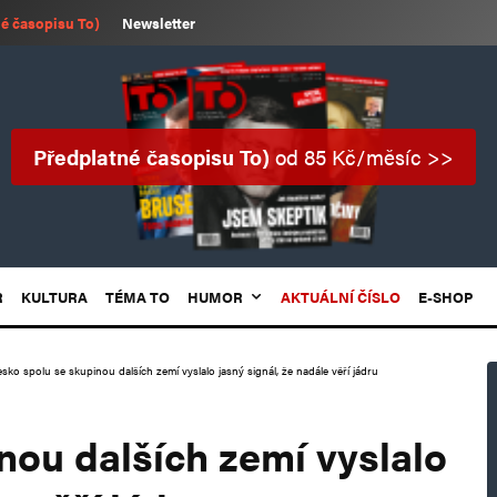
é časopisu To)
Newsletter
Předplatné časopisu To)
od 85 Kč/měsíc >>
R
KULTURA
TÉMA TO
HUMOR
AKTUÁLNÍ ČÍSLO
E-SHOP
sko spolu se skupinou dalších zemí vyslalo jasný signál, že nadále věří jádru
nou dalších zemí vyslalo