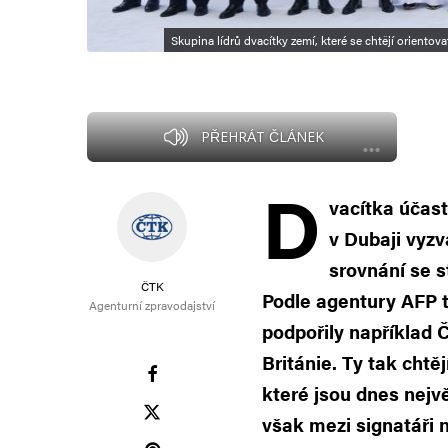
Skupina lídrů dvacítky zemí, které se chtějí oriento
PŘEHRÁT ČLÁNEK
D
vacítka účas
v Dubaji vyzv
srovnání se s
ČTK
Podle agentury AFP t
Agenturní zpravodajství
podpořily například Č
Británie. Ty tak chtěj
které jsou dnes nejvě
však mezi signatáři 