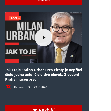
TÓčko
Jak TO je? Milan Urban: Pro Piráty je nepřítel
číslo jedna auto, číslo dvě člověk. Z vedení
Prahy musejí pryč
Redakce TO
·
29. 7. 2026
NEJNOVĚJŠÍ