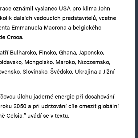
arace oznámil vyslanec USA pro klima John
kolik dalších vedoucích představitelů, včetně
denta Emmanuela Macrona a belgického
de Crooa.
atří Bulharsko, Finsko, Ghana, Japonsko,
ldavsko, Mongolsko, Maroko, Nizozemsko,
vensko, Slovinsko, Švédsko, Ukrajina a Jižní
íčovou úlohu jaderné energie při dosahování
 roku 2050 a při udržování cíle omezit globální
ě Celsia,“ uvádí se v textu.