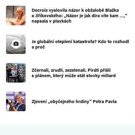
Decroix vyslovila názor k obžalobě Blažka
a Jiříkovského: „Názor je jak díra víte kam …,“
napsala v plavkách
Je globální oteplení katastrofa? Kdo to rozhodl
a proč
Zčernali, zrudli, zezelenali. Piráti přišli
s plánem, který může stát stovky miliard
Zjevení „obyčejného hrdiny“ Petra Pavla