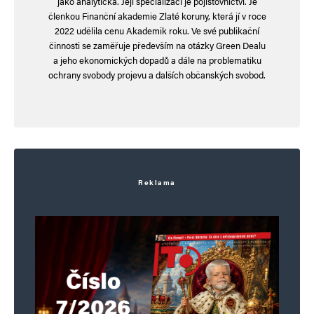
jako analytička. Její specializací je pojišťovnictví. Je
Vaše e-mailová adresa nebude zveřejněna.
Vyžadované informace jsou
členkou Finanční akademie Zlaté koruny, která jí v roce
označeny
*
2022 udělila cenu Akademik roku. Ve své publikační
činnosti se zaměřuje především na otázky Green Dealu
Komentář
*
a jeho ekonomických dopadů a dále na problematiku
ochrany svobody projevu a dalších občanských svobod.
Reklama
Jméno
*
E-mail
*
Webová stránka