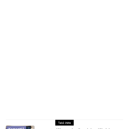
Také čtěte
Komentář