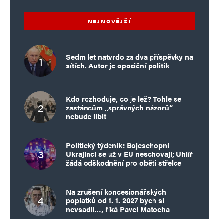
NEJNOVĚJŠÍ
Sedm let natvrdo za dva příspěvky na
sítích. Autor je opoziční politik
Kdo rozhoduje, co je lež? Tohle se
zastáncům „správných názorů“
nebude líbit
Politický týdeník: Bojeschopní
Ukrajinci se už v EU neschovají; Uhlíř
žádá odškodnění pro oběti střelce
Na zrušení koncesionářských
poplatků od 1. 1. 2027 bych si
nevsadil…, říká Pavel Matocha