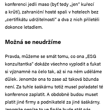
konferenci jedli maso (byť tedy „jen“ kuřecí
a krůtí), zahraniční hosté spali v hotelech bez
„certifikátu udržitelnosti“ a dva z nich přiletěli
dokonce letadlem.
Možná se neudržíme
Pravda, můžeme se smát tomu, co ona „ESG
konzultantka“ dokáže všechno vyplodit a ťukat
si významně na čelo tak, až si na něm uděláme
důlek. Jenomže ona to zase až taková bžunda
není. Za tuhle šaškárnu totiž musel pořadatel té
konference zaplatit. A obdobně budou muset
platit jiné firmy a podnikatelé za jiné šaškárny.
Jenomže peníze to ve finále bude stát nás