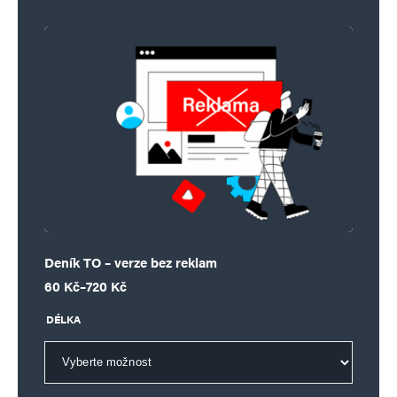
Deník TO – verze bez reklam
Rozpětí cen: 60 Kč až 720 Kč
60
Kč
–
720
Kč
DÉLKA