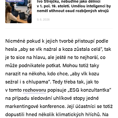
Ivo Strejčku, nebuďme jako dělníci
v 1. pol. 19. století. Umělou inteligenci by
neměl stihnout osud rozbíjených strojů
9. 6. 2026
Nicméně pokud k jejich tvorbě přistoupí podle
hesla „aby se vlk nažral a koza zůstala celá“, tak
je to sice na hlavu, ale ještě ne to nejhorší, co
může podnikatele potkat. Mohou totiž taky
narazit na někoho, kdo chce, „aby vlk kozu
sežral i s chlupama“. Tedy třeba tak, jak to
v tomto
rozhovoru
popisuje „ESG konzultantka“
na případu sledování uhlíkové stopy jedné
markentingové konference. Její účastníci se totiž
dopustili hned několik klimatických hříchů. Na