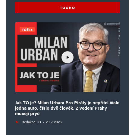
TÓČKO
TÓčko
Jak TO je? Milan Urban: Pro Piráty je nepřítel číslo
jedna auto, číslo dvě člověk. Z vedení Prahy
musejí pryč
Redakce TO
·
29. 7. 2026