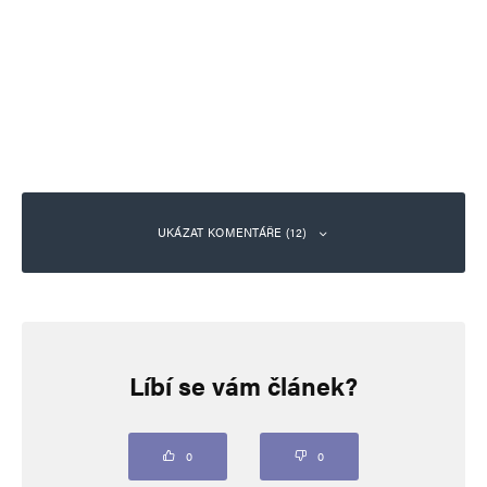
UKÁZAT KOMENTÁŘE (12)
hloubal
Odpovědět
10. 7. 2024 (17:02)
Líbí se vám článek?
https://www.youtube.com/watch?
v=i5qkmt3WP90
0
0