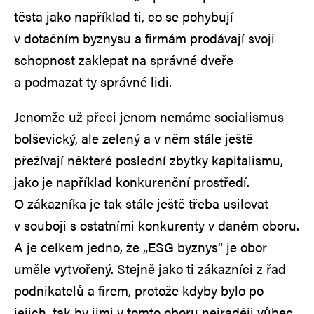
těsta jako například ti, co se pohybují
v dotačním byznysu a firmám prodávají svoji
schopnost zaklepat na správné dveře
a podmazat ty správné lidi.
Jenomže už přeci jenom nemáme socialismus
bolševický, ale zelený a v něm stále ještě
přežívají některé poslední zbytky kapitalismu,
jako je například konkurenční prostředí.
O zákazníka je tak stále ještě třeba usilovat
v souboji s ostatními konkurenty v daném oboru.
A je celkem jedno, že „ESG byznys“ je obor
uměle vytvořený. Stejně jako ti zákazníci z řad
podnikatelů a firem, protože kdyby bylo po
jejich, tak by jimi v tomto oboru nejraději vůbec