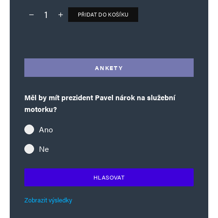
PŘIDAT DO KOŠÍKU
Deník TO – verze bez reklam množství
Alternative:
ANKETY
Měl by mít prezident Pavel nárok na služební
motorku?
Ano
Ne
HLASOVAT
Zobrazit výsledky