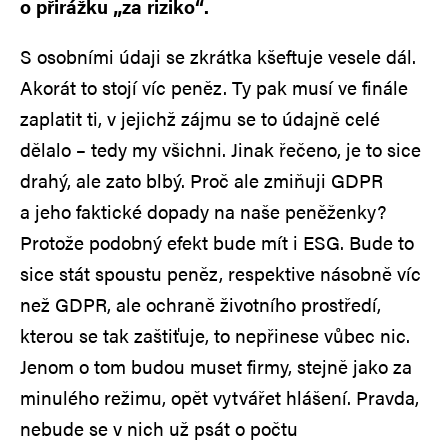
o přirážku „za riziko“.
S osobními údaji se zkrátka kšeftuje vesele dál.
Akorát to stojí víc peněz. Ty pak musí ve finále
zaplatit ti, v jejichž zájmu se to údajně celé
dělalo – tedy my všichni. Jinak řečeno, je to sice
drahý, ale zato blbý. Proč ale zmiňuji GDPR
a jeho faktické dopady na naše peněženky?
Protože podobný efekt bude mít i ESG. Bude to
sice stát spoustu peněz, respektive násobně víc
než GDPR, ale ochraně životního prostředí,
kterou se tak zaštiťuje, to nepřinese vůbec nic.
Jenom o tom budou muset firmy, stejně jako za
minulého režimu, opět vytvářet hlášení. Pravda,
nebude se v nich už psát o počtu