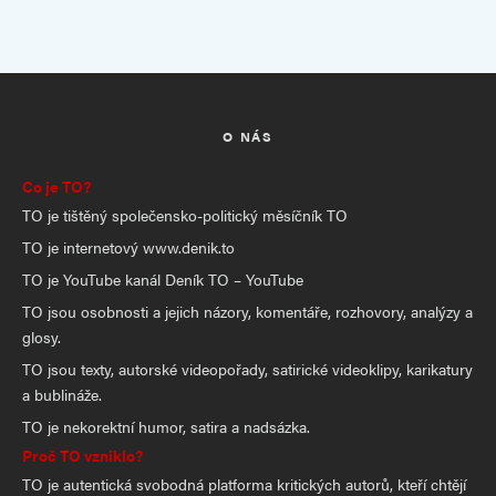
O NÁS
Co je TO?
TO je tištěný společensko-politický měsíčník TO
TO je internetový www.denik.to
TO je YouTube kanál Deník TO – YouTube
TO jsou osobnosti a jejich názory, komentáře, rozhovory, analýzy a
glosy.
TO jsou texty, autorské videopořady, satirické videoklipy, karikatury
a bublináže.
TO je nekorektní humor, satira a nadsázka.
Proč TO vzniklo?
TO je autentická svobodná platforma kritických autorů, kteří chtějí