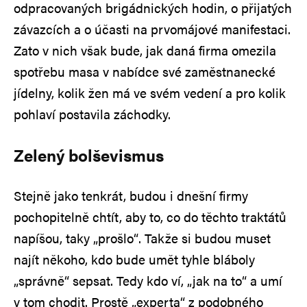
odpracovaných brigádnických hodin, o přijatých
závazcích a o účasti na prvomájové manifestaci.
Zato v nich však bude, jak daná firma omezila
spotřebu masa v nabídce své zaměstnanecké
jídelny, kolik žen má ve svém vedení a pro kolik
pohlaví postavila záchodky.
Zelený bolševismus
Stejně jako tenkrát, budou i dnešní firmy
pochopitelně chtít, aby to, co do těchto traktátů
napíšou, taky „prošlo“. Takže si budou muset
najít někoho, kdo bude umět tyhle bláboly
„správně“ sepsat. Tedy kdo ví, „jak na to“ a umí
v tom chodit. Prostě „experta“ z podobného