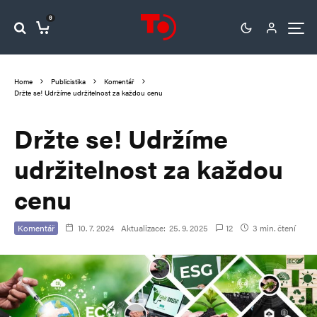
0
Home
Publicistika
Komentář
Držte se! Udržíme udržitelnost za každou cenu
Držte se! Udržíme
udržitelnost za každou
cenu
Komentář
10. 7. 2024
Aktualizace:
25. 9. 2025
12
3 min. čtení