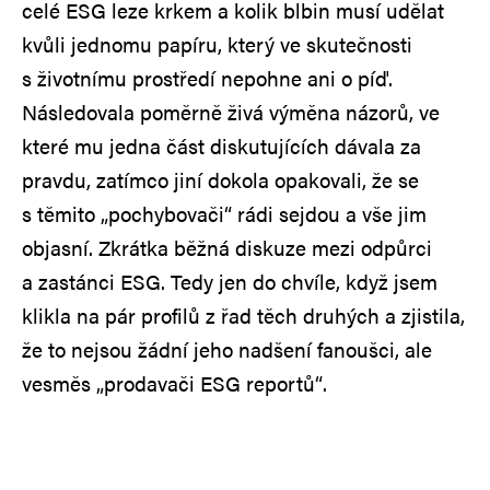
celé ESG leze krkem a kolik blbin musí udělat
kvůli jednomu papíru, který ve skutečnosti
s životnímu prostředí nepohne ani o píď.
Následovala poměrně živá výměna názorů, ve
které mu jedna část diskutujících dávala za
pravdu, zatímco jiní dokola opakovali, že se
s těmito „pochybovači“ rádi sejdou a vše jim
objasní. Zkrátka běžná diskuze mezi odpůrci
a zastánci ESG. Tedy jen do chvíle, když jsem
klikla na pár profilů z řad těch druhých a zjistila,
že to nejsou žádní jeho nadšení fanoušci, ale
vesměs „prodavači ESG reportů“.