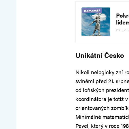
Komentář
Pokro
lide
28. 1. 20
Unikátní Česko
Nikoli nelogicky zní r
sviněmi před 21. srpn
od loňských prezident
koordinátora je totiž
orientovaných zombíků 
Minimálně matematická
Pavel, který v roce 1