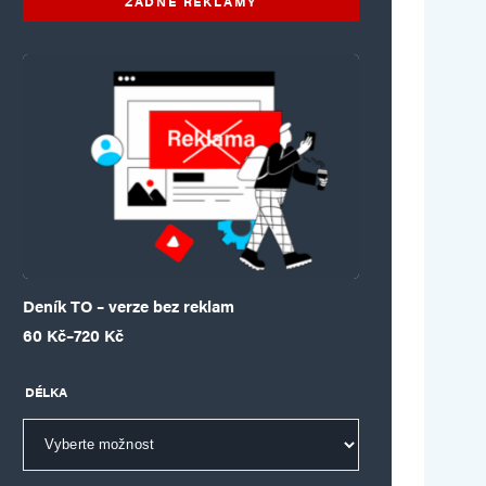
ŽÁDNÉ REKLAMY
Deník TO – verze bez reklam
Rozpětí cen: 60 Kč až 720 Kč
60
Kč
–
720
Kč
DÉLKA