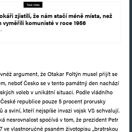
Také čtěte
káři zjistili, že nám stačí méně místa, než
m vyměřili komunisté v roce 1956
24
ovněž argument, že Otakar Foltýn musel přijít se
em, neboť Česko se v tento památný den nachází
ských voleb v unikátní situaci. Podle vládního
 v České republice pouze 5 procent prorusky
a sviní, kteří nejspíše invazi vojsk VS schvalují.
 nesrovnalost spočívá v tom, že prezident Petr
987 ve vlastnoručně psaném životopisu „bratrskou