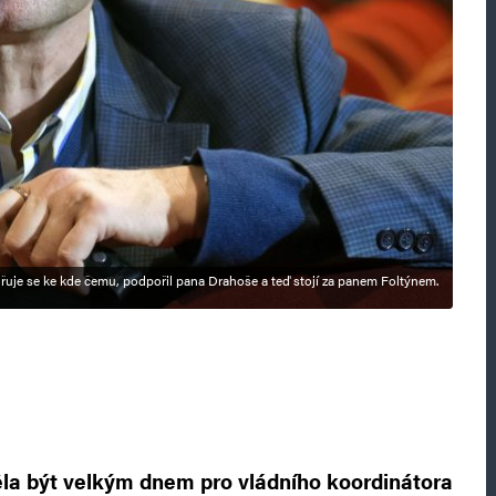
jadřuje se ke kde čemu, podpořil pana Drahoše a teď stojí za panem Foltýnem.
měla být velkým dnem pro vládního koordinátora