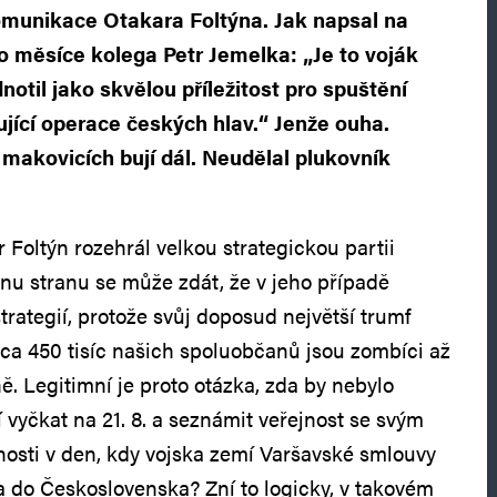
omunikace Otakara Foltýna. Jak napsal na
o měsíce kolega Petr Jemelka: „Je to voják
notil jako skvělou příležitost pro spuštění
ící operace českých hlav.“ Jenže ouha.
 makovicích bují dál. Neudělal plukovník
 Foltýn rozehrál velkou strategickou partii
nu stranu se může zdát, že v jeho případě
rategií, protože svůj doposud největší trumf
cca 450 tisíc našich spoluobčanů jsou zombíci až
ě. Legitimní je proto otázka, zda by nebylo
 vyčkat na 21. 8. a seznámit veřejnost se svým
osti v den, kdy vojska zemí Varšavské smlouvy
a do Československa? Zní to logicky, v takovém