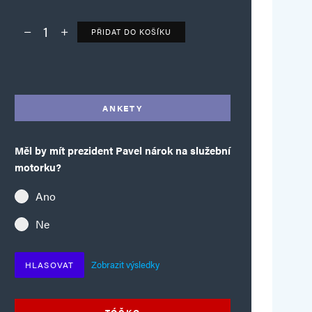
PŘIDAT DO KOŠÍKU
Deník TO – verze bez reklam množství
Alternative:
ANKETY
Měl by mít prezident Pavel nárok na služební
motorku?
Ano
Ne
Zobrazit výsledky
HLASOVAT
TÓČKO