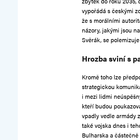
zbytek do roku 2035, d
vypořádá s českými zo
že s morálními autorit
názory, jakými jsou n
Svěrák, se polemizuje
Hrozba sviní s p
Kromě toho lze předpo
strategickou komunika
i mezi lidmi neúspěšn
kteří budou poukazov
vpadly vedle armády z
také vojska dnes i te
Bulharska a částečně 