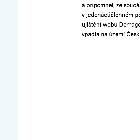
a připomněl, že součás
v jedenáctičlenném pol
ujištění webu Demagog
vpadla na území Česk