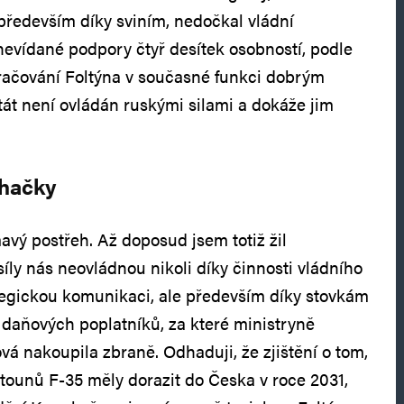
především díky sviním, nedočkal vládní
evídané podpory čtyř desítek osobností, podle
kračování Foltýna v současné funkci dobrým
át není ovládán ruskými silami a dokáže jim
íhačky
avý postřeh. Až doposud jsem totiž žil
síly nás neovládnou nikoli díky činnosti vládního
tegickou komunikaci, ale především díky stovkám
 daňových poplatníků, za které ministryně
á nakoupila zbraně. Odhaduji, že zjištění o tom,
etounů F-35 měly dorazit do Česka v roce 2031,