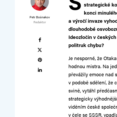
S
strategické k
konci minuléh
Petr Bošnakov
a výročí invaze vyhod
Redaktor
dlouhodobé osvobozuj
Ideozločin v českých
politruk chybu?
Je nesporné, že Otakar
hodnou mistra. Na jed
převážily emoce nad st
v podobě sdělení, že 
svině, vytáhl předčasn
strategicky výhodnější
viděním české společn
v čele se SSSR, vpadl