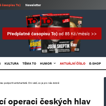
é časopisu To)
Newsletter
Předplatné časopisu To)
od 85 Kč/měsíc >>
R
KULTURA
TÉMA TO
HUMOR
AKTUÁLNÍ ČÍSLO
E-SHOP
av podpořili antichartisté. Oni vědí, co je pro nás dobré
cí operaci českých hlav