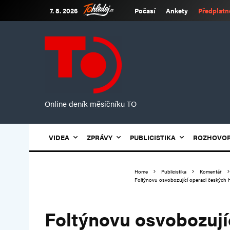
7. 8. 2026
Počasí
Ankety
Předplatn
Online deník měsíčníku TO
VIDEA
ZPRÁVY
PUBLICISTIKA
ROZHOVO
Home
Publicistika
Komentář
Foltýnovu osvobozující operaci českých hl
Foltýnovu osvobozují