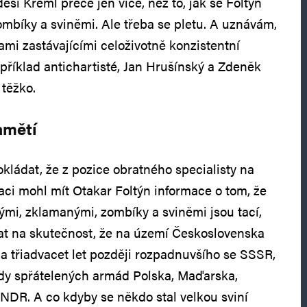
ěsí Kreml přece jen více, než to, jak se Foltýn
mbíky a sviněmi. Ale třeba se pletu. A uznávám,
ami zastávajícími celoživotně konzistentní
apříklad antichartisté, Jan Hrušínský a Zdeněk
 těžko.
amětí
kládat, že z pozice obratného specialisty na
ci mohl mít Otakar Foltýn informace o tom, že
ými, zklamanými, zombíky a sviněmi jsou tací,
at na skutečnost, že na území Československa
a třiadvacet let později rozpadnuvšího se SSSR,
hdy spřátelených armád Polska, Maďarska,
NDR. A co kdyby se někdo stal velkou sviní