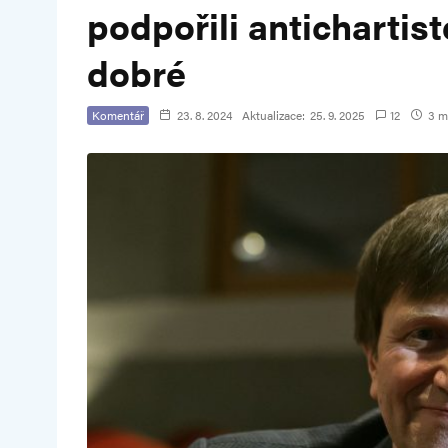
podpořili antichartist
dobré
Komentář
23. 8. 2024
Aktualizace:
25. 9. 2025
12
3 mi