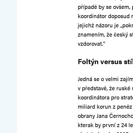
případě by se ovšem, 
koordinátor doposud n
jejichž názoru je „po
znamením, že český st
vzdorovat.“
Foltýn versus st
Jedná se o velmi zajím
v představě, že ruské 
koordinátora pro stra
miliard korun z peněz
obrany Jana Černochov
kterak by první z 24 l