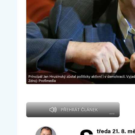
Principál Jan Hrušínský zůstal politicky aktivní i v demokracii. Vy
Zdroj: Profimedia
PŘEHRÁT ČLÁNEK
tředa 21. 8. 