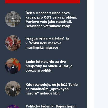
Řek a Chachar: Bitcoinová
kauza, pro ODS velký problém.
Pavlovo veto jako naschvál.
Seškrtané větrníkové zóny
Prague Pride má štěstí, že
v Česku není masová
muslimská migrace
Sedm let natvrdo za dva
příspěvky na sítích. Autor je
opoziční politik
Kdo rozhoduje, co je lež? Tohle
se zastáncům „správných
názorů“ nebude líbit
Politický týdeník: Bojeschopní