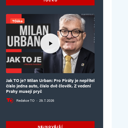
TÓčko
Jak TO je? Milan Urban: Pro Piráty je nepřítel
číslo jedna auto, číslo dvě člověk. Z vedení
Prahy musejí pryč
Redakce TO
·
29. 7. 2026
NEJNOVĚJŠÍ