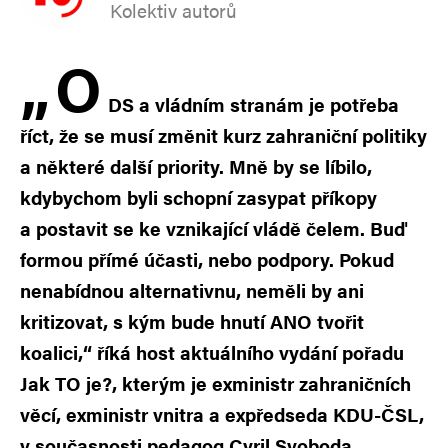
Kolektiv autorů
„
O
DS a vládním stranám je potřeba
říct, že se musí změnit kurz zahraniční politiky
a některé další priority. Mně by se líbilo,
kdybychom byli schopní zasypat příkopy
a postavit se ke vznikající vládě čelem. Buď
formou přímé účasti, nebo podpory. Pokud
nenabídnou alternativnu, neměli by ani
kritizovat, s kým bude hnutí ANO tvořit
koalici,“ říká host aktuálního vydání pořadu
Jak TO je?, kterým je exministr zahraničních
věcí, exministr vnitra a expředseda KDU-ČSL,
v současnosti pedagog Cyril Svoboda.