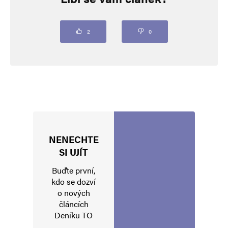
označeny
*
Komentář
*
2
0
NENECHTE
Jméno
*
SI UJÍT
Buďte první,
kdo se dozví
o nových
E-mail
*
Webová stránka
článcích
Deníku TO