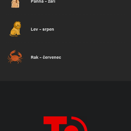
Panna – září
Lev – srpen
Rak – červenec