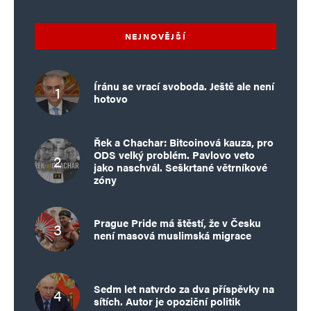
NEJNOVĚJŠÍ
Íránu se vrací svoboda. Ještě ale není
hotovo
Řek a Chachar: Bitcoinová kauza, pro
ODS velký problém. Pavlovo veto
jako naschvál. Seškrtané větrníkové
zóny
Prague Pride má štěstí, že v Česku
není masová muslimská migrace
Sedm let natvrdo za dva příspěvky na
sítích. Autor je opoziční politik