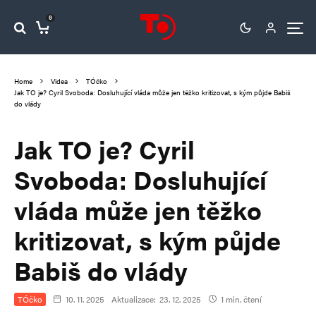
0
Home
Videa
TÓčko
Jak TO je? Cyril Svoboda: Dosluhující vláda může jen těžko kritizovat, s kým půjde Babiš
do vlády
Jak TO je? Cyril
Svoboda: Dosluhující
vláda může jen těžko
kritizovat, s kým půjde
Babiš do vlády
TÓčko
10. 11. 2025
Aktualizace:
23. 12. 2025
1 min. čtení