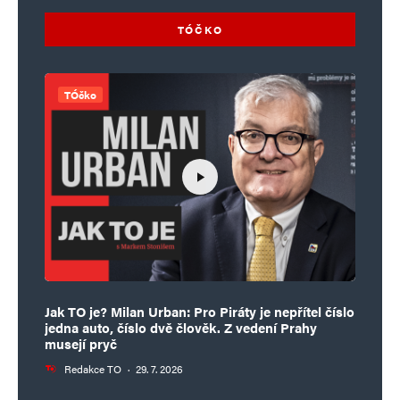
TÓČKO
TÓčko
Jak TO je? Milan Urban: Pro Piráty je nepřítel číslo
jedna auto, číslo dvě člověk. Z vedení Prahy
musejí pryč
Redakce TO
·
29. 7. 2026