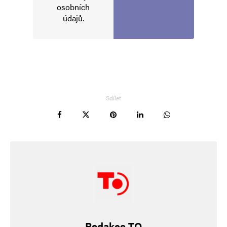
osobních
údajů
.
Sdílet
Redakce TO