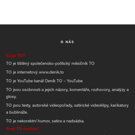
O NÁS
Co je TO?
TO je tištěný společensko-politický měsíčník TO
TO je internetový www.denik.to
TO je YouTube kanál Deník TO – YouTube
TO jsou osobnosti a jejich názory, komentáře, rozhovory, analýzy a
glosy.
TO jsou texty, autorské videopořady, satirické videoklipy, karikatury
a bublináže.
TO je nekorektní humor, satira a nadsázka.
Proč TO vzniklo?