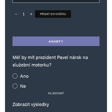
PŘIDAT DO KOŠÍKU
Deník TO – verze bez reklam množství
Alternative:
ANKETY
Měl by mít prezident Pavel nárok na
služební motorku?
Ano
Ne
HLASOVAT
Zobrazit výsledky