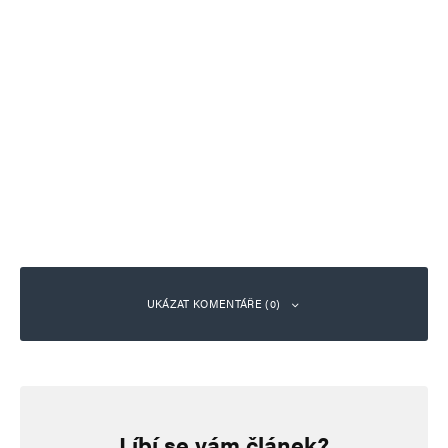
UKÁZAT KOMENTÁŘE (0)
Napsat komentář
Líbí se vám článek?
Vaše e-mailová adresa nebude zveřejněna.
Vyžadované informace jsou