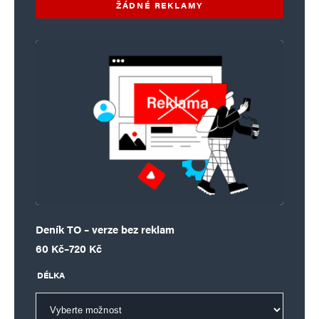
ŽÁDNÉ REKLAMY
Deník TO – verze bez reklam
Rozpětí cen: 60 Kč až 720 Kč
60
Kč
–
720
Kč
DÉLKA