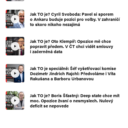
Jak TO je? Cyril Svoboda: Pavel si sporem
o Ankaru buduje pozici pro volby. V zahraničí
to skoro nikoho nezajímá
Jak TO je? Oto Klempíř: Opozice mě chce
popravit předem. V ČT chci vidět smlouvy
i začerněná data
Jak TO je speciálně: Šéf vyšetřovací komise
Dozimetr Jindrich Rajchl: Předvoláme i Víta
Rakušana a Barboru Urbanovou
Jak TO je? Boris Šťastný: Deep state chce mít
moc. Opozice žvaní o nesmyslech. Nulový
deficit se nepovede