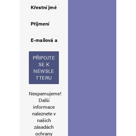
Uložit do prohlížeče jméno, e-mail a webovou stránku pro budoucí
komentáře.
Informujte mě o nových komentářích e-mailem.
Informujte mě o nových příspěvcích e-mailem.
Alternative:
Nespamujeme!
Další
informace
naleznete v
našich
zásadách
ochrany