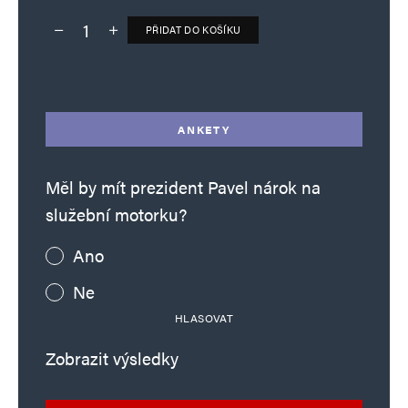
PŘIDAT DO KOŠÍKU
Deník TO – verze bez reklam množství
Alternative:
ANKETY
Měl by mít prezident Pavel nárok na
služební motorku?
Ano
Ne
HLASOVAT
Zobrazit výsledky