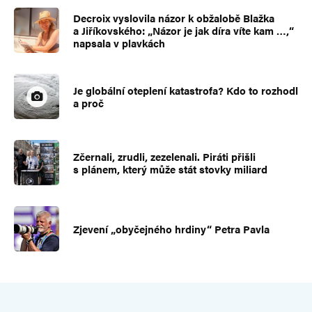
Decroix vyslovila názor k obžalobě Blažka
a Jiříkovského: „Názor je jak díra víte kam …,“
napsala v plavkách
Je globální oteplení katastrofa? Kdo to rozhodl
a proč
Zčernali, zrudli, zezelenali. Piráti přišli
s plánem, který může stát stovky miliard
Zjevení „obyčejného hrdiny“ Petra Pavla