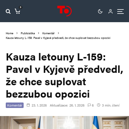
0
Home
Publicistika
Komentář
Kauza letouny L-159: Pavel v Kyjevě předvedl, že chce suplovat bezzubou opozici
Kauza letouny L-159:
Pavel v Kyjevě předvedl,
že chce suplovat
bezzubou opozici
Komentář
23. 1. 2026
Aktualizace:
26. 1. 2026
6
3 min. čtení