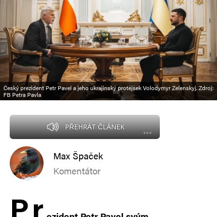
Český prezident Petr Pavel a jeho ukrajinský protějšek Volodymyr Zelenskyj. Zdroj:
FB Petra Pavla
PŘEHRÁT ČLÁNEK
Max Špaček
Komentátor
P
r
ezident Petr Pavel svým