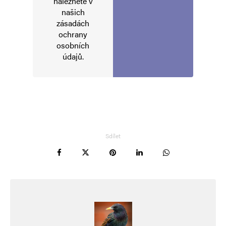
naleznete v
našich
zásadách
ochrany
osobních
údajů
.
Sdílet