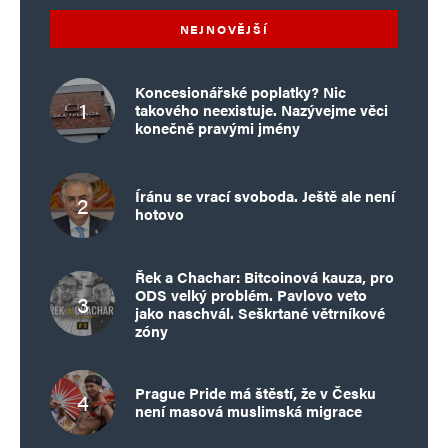
NEJNOVĚJŠÍ
Koncesionářské poplatky? Nic
takového neexistuje. Nazývejme věci
konečně pravými jmény
Íránu se vrací svoboda. Ještě ale není
hotovo
Řek a Chachar: Bitcoinová kauza, pro
ODS velký problém. Pavlovo veto
jako naschvál. Seškrtané větrníkové
zóny
Prague Pride má štěstí, že v Česku
není masová muslimská migrace