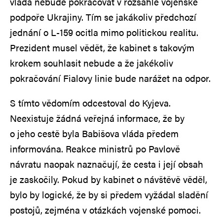
vláda nebude pokračovat v rozsáhlé vojenské
podpoře Ukrajiny. Tím se jakákoliv předchozí
jednání o L‑159 ocitla mimo politickou realitu.
Prezident musel vědět, že kabinet s takovým
krokem souhlasit nebude a že jakékoliv
pokračování Fialovy linie bude narážet na odpor.
S tímto vědomím odcestoval do Kyjeva.
Neexistuje žádná veřejná informace, že by
o jeho cestě byla Babišova vláda předem
informována. Reakce ministrů po Pavlově
návratu naopak naznačují, že cesta i její obsah
je zaskočily. Pokud by kabinet o návštěvě věděl,
bylo by logické, že by si předem vyžádal sladění
postojů, zejména v otázkách vojenské pomoci.