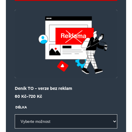
Deník TO – verze bez reklam
Rozpětí cen: 60 Kč až 720 Kč
60
Kč
–
720
Kč
DÉLKA