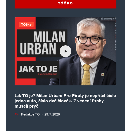
TÓČKO
TÓčko
Jak TO je? Milan Urban: Pro Piráty je nepřítel číslo
jedna auto, číslo dvě člověk. Z vedení Prahy
musejí pryč
Redakce TO
·
29. 7. 2026