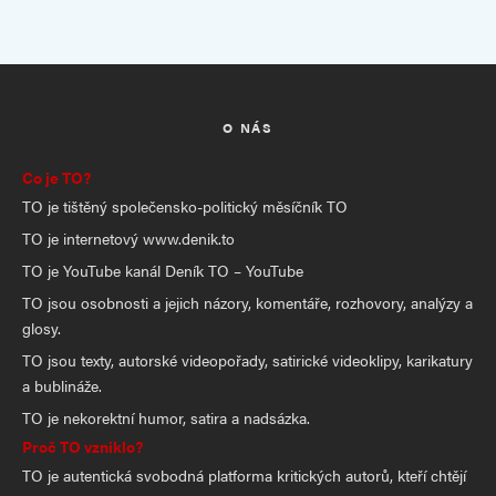
O NÁS
Co je TO?
TO je tištěný společensko-politický měsíčník TO
TO je internetový www.denik.to
TO je YouTube kanál Deník TO – YouTube
TO jsou osobnosti a jejich názory, komentáře, rozhovory, analýzy a
glosy.
TO jsou texty, autorské videopořady, satirické videoklipy, karikatury
a bublináže.
TO je nekorektní humor, satira a nadsázka.
Proč TO vzniklo?
TO je autentická svobodná platforma kritických autorů, kteří chtějí