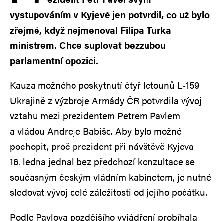
vystupováním v Kyjevě jen potvrdil, co už bylo
zřejmé, když nejmenoval Filipa Turka
ministrem. Chce suplovat bezzubou
parlamentní opozici.
Kauza možného poskytnutí čtyř letounů L‑159
Ukrajině z výzbroje Armády ČR potvrdila vývoj
vztahu mezi prezidentem Petrem Pavlem
a vládou Andreje Babiše. Aby bylo možné
pochopit, proč prezident při návštěvě Kyjeva
16. ledna jednal bez předchozí konzultace se
současným českým vládním kabinetem, je nutné
sledovat vývoj celé záležitosti od jejího počátku.
Podle Pavlova pozdějšího vyjádření probíhala