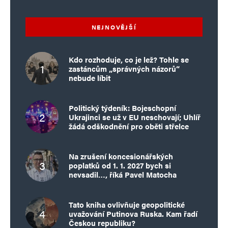
NEJNOVĚJŠÍ
Kdo rozhoduje, co je lež? Tohle se
zastáncům „správných názorů“
nebude líbit
Politický týdeník: Bojeschopní
Ukrajinci se už v EU neschovají; Uhlíř
žádá odškodnění pro oběti střelce
Na zrušení koncesionářských
poplatků od 1. 1. 2027 bych si
nevsadil…, říká Pavel Matocha
Tato kniha ovlivňuje geopolitické
uvažování Putinova Ruska. Kam řadí
Českou republiku?