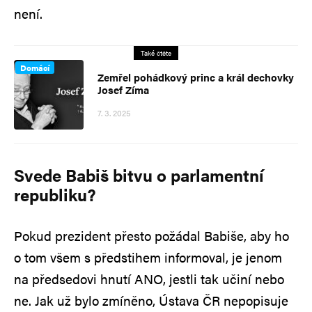
není.
Také čtěte
Domácí
Zemřel pohádkový princ a král dechovky
Josef Zíma
7. 3. 2025
Svede Babiš bitvu o parlamentní
republiku?
Pokud prezident přesto požádal Babiše, aby ho
o tom všem s předstihem informoval, je jenom
na předsedovi hnutí ANO, jestli tak učiní nebo
ne. Jak už bylo zmíněno, Ústava ČR nepopisuje