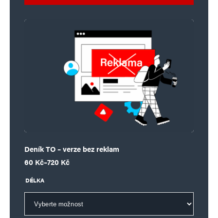
Deník TO – verze bez reklam
Rozpětí cen: 60 Kč až 720 Kč
60
Kč
–
720
Kč
DÉLKA