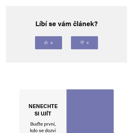
Napsat komentář
Líbí se vám článek?
Vaše e-mailová adresa nebude zveřejněna.
Vyžadované informace jsou
označeny
*
Komentář
*
6
0
NENECHTE
Jméno
*
SI UJÍT
Buďte první,
kdo se dozví