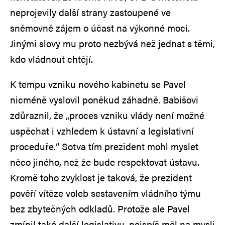
neprojevily další strany zastoupené ve
sněmovně zájem o účast na výkonné moci.
Jinými slovy mu proto nezbývá než jednat s těmi,
kdo vládnout chtějí.
K tempu vzniku nového kabinetu se Pavel
nicméně vyslovil poněkud záhadně. Babišovi
zdůraznil, že „proces vzniku vlády není možné
uspěchat i vzhledem k ústavní a legislativní
proceduře.“ Sotva tím prezident mohl myslet
něco jiného, než že bude respektovat ústavu.
Kromě toho zvyklost je taková, že prezident
pověří vítěze voleb sestavením vládního týmu
bez zbytečných odkladů. Protože ale Pavel
zmínil také další legislativu, nejspíš měl na mysli