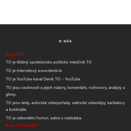
O NÁS
Co je TO?
TO je tištěný společensko-politický měsíčník TO
TO je internetový www.denik.to
TO je YouTube kanál Deník TO – YouTube
TO jsou osobnosti a jejich názory, komentáře, rozhovory, analýzy a
glosy.
TO jsou texty, autorské videopořady, satirické videoklipy, karikatury
a bublináže.
TO je nekorektní humor, satira a nadsázka.
Proč TO vzniklo?