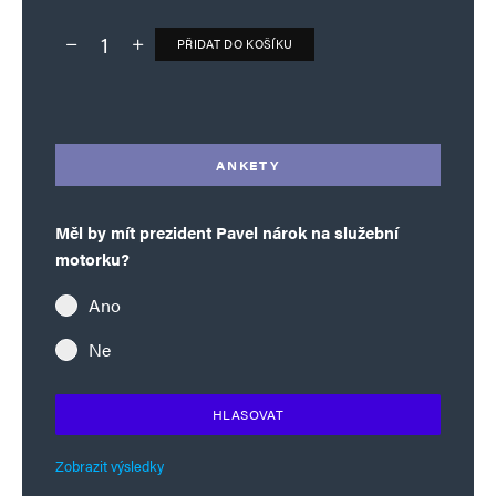
PŘIDAT DO KOŠÍKU
Deník TO – verze bez reklam množství
Alternative:
ANKETY
Měl by mít prezident Pavel nárok na služební
motorku?
Ano
Ne
HLASOVAT
Zobrazit výsledky