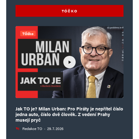
TÓČKO
TÓčko
Jak TO je? Milan Urban: Pro Piráty je nepřítel číslo
jedna auto, číslo dvě člověk. Z vedení Prahy
musejí pryč
Redakce TO
·
29. 7. 2026