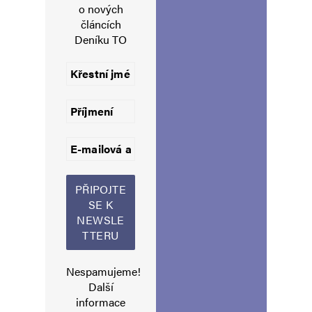
o nových
E-mail
*
Webová stránka
článcích
Deníku TO
Uložit do prohlížeče jméno, e-mail a webovou stránku pro budoucí
komentáře.
Informujte mě o nových komentářích e-mailem.
Informujte mě o nových příspěvcích e-mailem.
Alternative:
Nespamujeme!
Další
informace