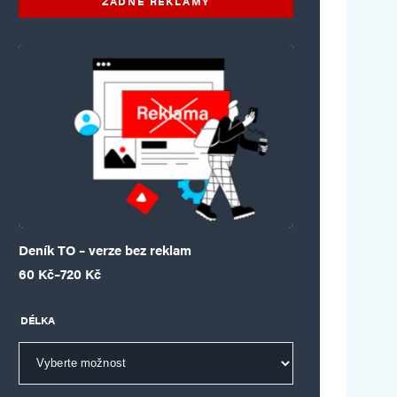
ŽÁDNÉ REKLAMY
Deník TO – verze bez reklam
Rozpětí cen: 60 Kč až 720 Kč
60
Kč
–
720
Kč
DÉLKA