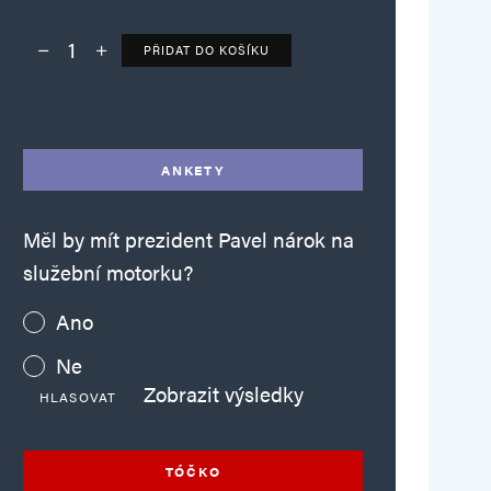
PŘIDAT DO KOŠÍKU
Deník TO – verze bez reklam množství
Alternative:
ANKETY
Měl by mít prezident Pavel nárok na
služební motorku?
Ano
Ne
Zobrazit výsledky
HLASOVAT
TÓČKO