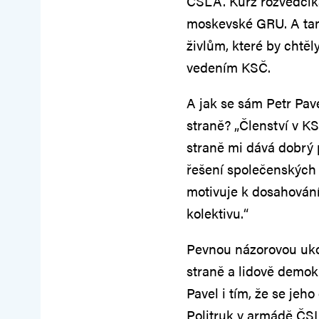
ČSLA. Kurz rozvědčíka
moskevské GRU. A tam 
živlům, které by chtěl
vedením KSČ.
A jak se sám Petr Pav
straně? „Členství v K
straně mi dává dobrý 
řešení společenských
motivuje k dosahování
kolektivu.“
Pevnou názorovou uko
straně a lidově demok
Pavel i tím, že se jeh
Politruk v armádě ČSL