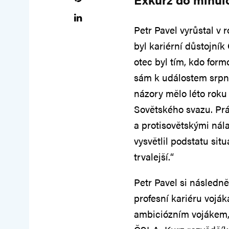
Petr Pavel vyrůstal v 
byl kariérní důstojník
otec byl tím, kdo form
sám k událostem srpna
názory mělo léto roku 
Sovětského svazu. Prá
a protisovětskými nál
vysvětlil podstatu sit
trvalejší.“
Petr Pavel si následn
profesní kariéru voják
ambiciózním vojákem, 