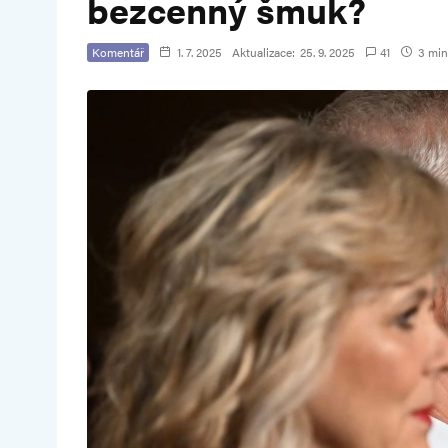
bezcenný šmuk?
Komentář
1. 7. 2025
Aktualizace:
25. 9. 2025
41
3 min.