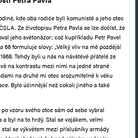
rodině, kde oba rodiče byli komunisté a jeho otec
 ČSLA. Ze životopisu Petra Pavla se lze dočíst, že
oval jeho světonázor; což kupříkladu Petr Pavel
 68 formuluje slovy: „Velký vliv na mé pozdější
1968. Tehdy byli u nás na návštěvě přátelé ze
vě na kontrastu mezi nimi na jedné straně
adami na druhé mi otec srozumitelně k věku
uace. Bylo účinnější než cokoli jiného a také
ě po vzoru svého otce sám od sebe vybral
a a byl na to hrdý. Stal se vojákem, velmi
stal se výkvětem mezi příslušníky armády