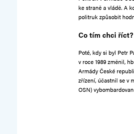
ke straně a vládě. A 
politruk způsobit hodn
Co tím chci říct?
Poté, kdy si byl Petr P
v roce 1989 změnil, hb
Armády České republik
zřízení, účastnil se 
OSN) vybombardované 