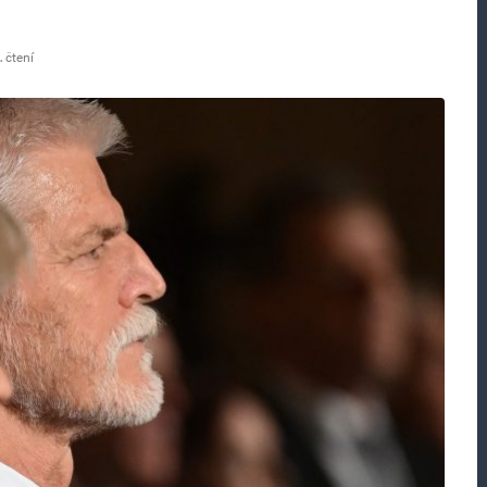
 čtení