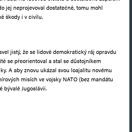
kdo jej neprojevoval dostatečně, tomu mohl
ě škody i v civilu.
avel jistý, že se lidově demokratický ráj opravdu
itě se přeorientoval a stal se důstojníkem
y. A aby znovu ukázal svou loajalitu novému
v mírových misích ve vojsky NATO (bez mandátu
bývalé Jugoslávii.