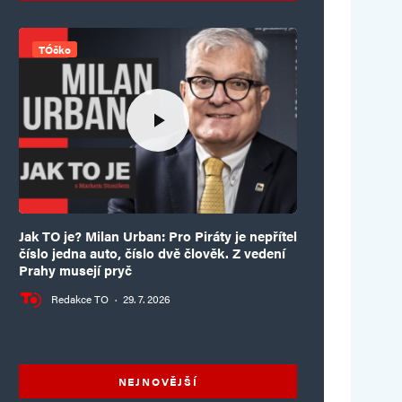
TÓčko
Jak TO je? Milan Urban: Pro Piráty je nepřítel
číslo jedna auto, číslo dvě člověk. Z vedení
Prahy musejí pryč
Redakce TO
·
29. 7. 2026
NEJNOVĚJŠÍ