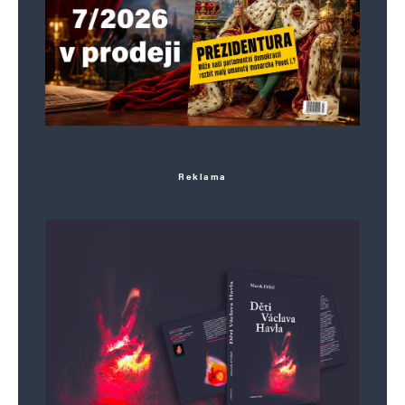
IDe
Odpovědět
3. 7. 2025 (21:06)
Co bys musel být potom ty, ty tupá
eurosvazácká kryso?
Reklama
Petr
Odpovědět
3. 7. 2025 (22:37)
Eurosvazák. Tak nálepkování vám jde pěkně.
Aspoň něco.
Celsius
Odpovědět