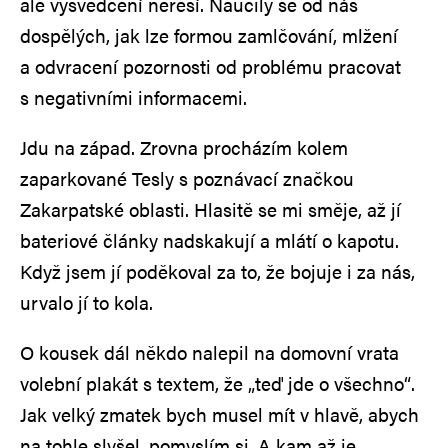
ale vysvědčení neřeší. Naučily se od nás
dospělých, jak lze formou zamlčování, mlžení
a odvracení pozornosti od problému pracovat
s negativními informacemi.
Jdu na západ. Zrovna procházím kolem
zaparkované Tesly s poznávací značkou
Zakarpatské oblasti. Hlasitě se mi směje, až jí
bateriové články nadskakují a mlátí o kapotu.
Když jsem jí poděkoval za to, že bojuje i za nás,
urvalo jí to kola.
O kousek dál někdo nalepil na domovní vrata
volební plakát s textem, že „teď jde o všechno“.
Jak velký zmatek bych musel mít v hlavě, abych
na tohle slyšel, pomyslím si. A kam až je