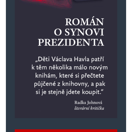
4. 7. 2025 (10:21)
Dobře ti to ten dezolát řekl, eurosvazáku!
S pozdravem
Svině
Filip Turek
Odpovědět
4. 7. 2025 (12:10)
Hele, nemáš tam nějaký vepře
k zapůjčení? Když už mi IDe přiveze
dceru, tak bych chtěl vidět, jak jí vopíchá
vepř… Přivez pořádnou eurosvini.