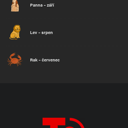
Panna – září
Lev – srpen
Rak – červenec