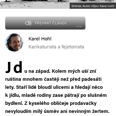
Grenze, Autor vtipu: Karel Hohl
PŘEHRÁT ČLÁNEK
Karel Hohl
Karikaturista a fejetonista
J
d
u na západ. Kolem mých uší zní
ruština mnohem častěji než před padesáti
lety. Staří lidé bloudí ulicemi a hledají něco
k jídlu, mladé rodiny zase pátrají po slušném
bydlení. Z kyselého obličeje prodavačky
nevyloudím milý úsměv ani nevinným žertem.