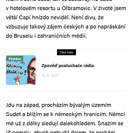
v hotelovém resortu u Olbramovic. V životě jsem
větší Čapí hnízdo neviděl. Není divu, že
vzbuzuje takový zájem českých a po napráskání
do Bruselu i zahraničních médií.
Také čtěte
Fejeton
Zpověď posluchače rádia
18. 12. 2025
Jdu na západ, procházím bývalým územím
Sudet a blížím se k německým hranicím. Němci
mě už z dálky sledují dalekohledem. Snažím se
jít pomalu, abych nebudil dojem, že prchám.