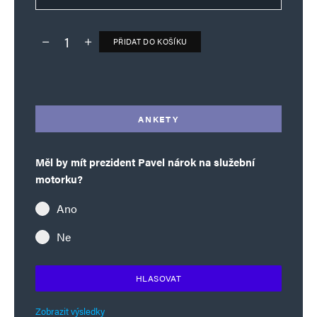
PŘIDAT DO KOŠÍKU
Deník TO – verze bez reklam množství
Filip Turek
Odpovědět
Alternative:
4. 7. 2025 (12:12)
Skvělý. Udělej pořádnej eurouzel, ať
ANKETY
nezdrhne.
Měl by mít prezident Pavel nárok na služební
motorku?
hloubal
Odpovědět
Ano
4. 7. 2025 (11:14)
Ne
https://www.youtube.com/watch?
v=2gD80FCexBk
HLASOVAT
Zobrazit výsledky