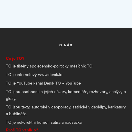
O NÁS
Co je TO?
TO je tištěný společensko-politický měsíčník TO
TO je internetový www.denik.to
TO je YouTube kanál Deník TO – YouTube
TO jsou osobnosti a jejich názory, komentáře, rozhovory, analýzy a
glosy.
TO jsou texty, autorské videopořady, satirické videoklipy, karikatury
a bublináže.
TO je nekorektní humor, satira a nadsázka.
Proč TO vzniklo?