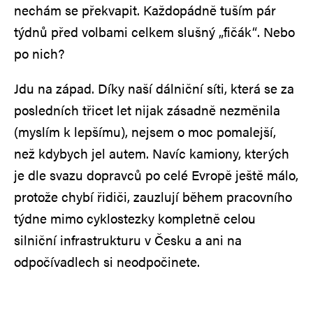
nechám se překvapit. Každopádně tuším pár
týdnů před volbami celkem slušný „fičák“. Nebo
po nich?
Jdu na západ. Díky naší dálniční síti, která se za
posledních třicet let nijak zásadně nezměnila
(myslím k lepšímu), nejsem o moc pomalejší,
než kdybych jel autem. Navíc kamiony, kterých
je dle svazu dopravců po celé Evropě ještě málo,
protože chybí řidiči, zauzlují během pracovního
týdne mimo cyklostezky kompletně celou
silniční infrastrukturu v Česku a ani na
odpočívadlech si neodpočinete.