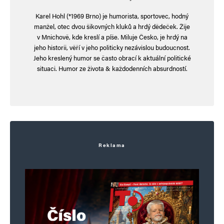
armádu. „Cože? To nemáme,“ říká a já se musím
Karel Hohl (*1969 Brno) je humorista, sportovec, hodný
smát. Všechno, co tu mají, je zkažené, ale to je
manžel, otec dvou šikovných kluků a hrdý dědeček. Žije
v Mnichově, kde kreslí a píše. Miluje Česko, je hrdý na
v pořádku, protože i pravda je tu zkažená.
jeho historii, věří v jeho politicky nezávislou budoucnost.
Jeho kreslený humor se často obrací k aktuální politické
Jdu na východ. Ačkoliv se snažím jít pomalu,
situaci. Humor ze života & každodenních absurdností.
cítím, jak mě tlačí vpřed. Možná je to touhou
uniknout, nebo touhou najít něco, co by stálo za
to. Ale vím, že východ je plný klamů a iluzí, a já
se snažím najít cestu ven z tohoto bludiště lží.
Reklama
Jsem na východě. Konečně. Mám tu svobodu
říkat, co si myslím, ale nikdo mi tu nerozumí.
A to je možná to nejlepší.