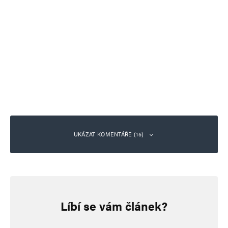
UKÁZAT KOMENTÁŘE (15)
Barel Hovnohl
Odpovědět
3. 7. 2025 (13:56)
Líbí se vám článek?
Jdu na východ. Kolem mě se rozprostírá krajina,