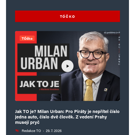
Navigace pro komentáře
Starší komentáře
Napsat komentář
TÓČKO
Vaše e-mailová adresa nebude zveřejněna.
Vyžadované informace jsou
označeny
*
TÓčko
Komentář
*
Jak TO je? Milan Urban: Pro Piráty je nepřítel číslo
jedna auto, číslo dvě člověk. Z vedení Prahy
Jméno
*
musejí pryč
Redakce TO
·
29. 7. 2026