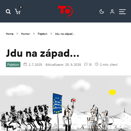
0
Home
Humor
Fejeton
Jdu na západ…
Jdu na západ…
Fejeton
2. 7. 2025
Aktualizace:
25. 9. 2025
15
2 min. čtení