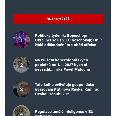
E-mail
*
Webová stránka
NEJNOVĚJŠÍ
Uložit do prohlížeče jméno, e-mail a webovou stránku pro budoucí
Politický týdeník: Bojeschopní
komentáře.
Ukrajinci se už v EU neschovají; Uhlíř
žádá odškodnění pro oběti střelce
Informujte mě o nových komentářích e-mailem.
Na zrušení koncesionářských
poplatků od 1. 1. 2027 bych si
Informujte mě o nových příspěvcích e-mailem.
nevsadil…, říká Pavel Matocha
Alternative:
Tato kniha ovlivňuje geopolitické
uvažování Putinova Ruska. Kam řadí
Českou republiku?
Regulace umělé inteligence v EU
přitvrzuje