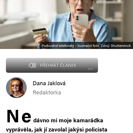
Podvodné telefonáty - ilustrační foto. Zdroj: Shutterstock
PŘEHRÁT ČLÁNEK
Dana Jaklová
Redaktorka
N
e
dávno mi moje kamarádka
vyprávěla, jak jí zavolal jakýsi policista