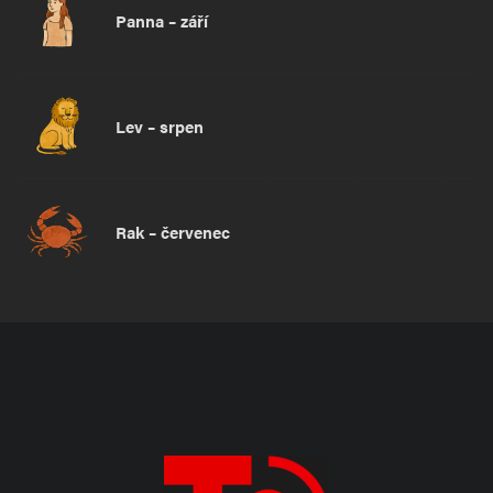
Panna – září
Lev – srpen
Rak – červenec