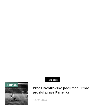
Také čtěte
Fejeton
Předsilvestrovské podumání: Proč
proslul právě Panenka
30. 12. 2024