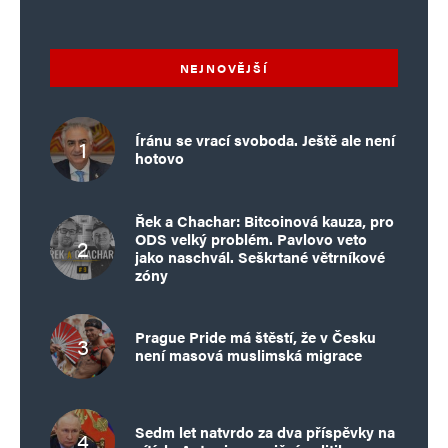
NEJNOVĚJŠÍ
Íránu se vrací svoboda. Ještě ale není
hotovo
Řek a Chachar: Bitcoinová kauza, pro
ODS velký problém. Pavlovo veto
jako naschvál. Seškrtané větrníkové
zóny
Prague Pride má štěstí, že v Česku
není masová muslimská migrace
Sedm let natvrdo za dva příspěvky na