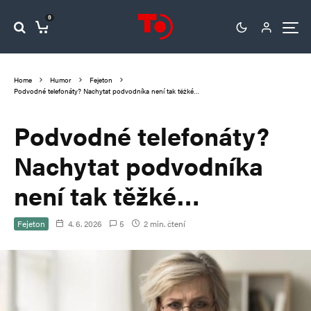
0
Home
Humor
Fejeton
Podvodné telefonáty? Nachytat podvodníka není tak těžké…
Podvodné telefonáty?
Nachytat podvodníka
není tak těžké…
Fejeton
4. 6. 2026
5
2 min. čtení