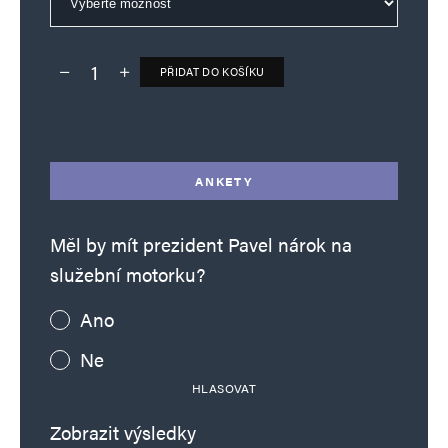
PŘIDAT DO KOŠÍKU
Deník TO – verze bez reklam množství
Alternative:
ANKETY
Měl by mít prezident Pavel nárok na
služební motorku?
Ano
Ne
HLASOVAT
Zobrazit výsledky