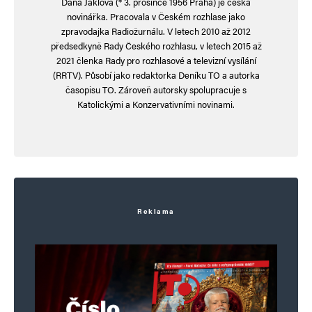
Dana Jaklová (* 3. prosince 1956 Praha) je česká
finančřní gramotnost: nula. A pak se divte.
novinářka. Pracovala v Českém rozhlase jako
zpravodajka Radiožurnálu. V letech 2010 až 2012
předsedkyně Rady Českého rozhlasu, v letech 2015 až
2021 členka Rady pro rozhlasové a televizní vysílání
(RRTV). Působí jako redaktorka Deníku TO a autorka
Marian Hrečín
Odpovědět
časopisu TO. Zároveň autorsky spolupracuje s
Katolickými a Konzervativními novinami.
9. 6. 2026 (11:55)
Stalo se mi něco podobného. Telefon od žoviálně
hovořícího chlápka, co mi říká Tak tu máme pro
vás tu kartičku, co jste si objednal…prý v Plzni
s občankou na pobočce KB. Když jsem mu řekl,
Reklama
že se s jistotou stal obětí podvodu, protože jsem
v Plzni nebyl x let a nehodlám na tom nic měnit,
karet mám dost a všechny funkční a určitě jsem
si nic neobjednal, znejistěl, ale pokračoval
v pokusu: a jste doma? A řekl adresu na