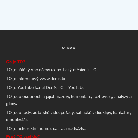
O NÁS
Co je TO?
TO je tištěný společensko-politický měsíčník TO
TO je internetový www.denik.to
TO je YouTube kanál Deník TO – YouTube
TO jsou osobnosti a jejich názory, komentáře, rozhovory, analýzy a
glosy.
TO jsou texty, autorské videopořady, satirické videoklipy, karikatury
a bublináže.
TO je nekorektní humor, satira a nadsázka.
Proč TO vzniklo?