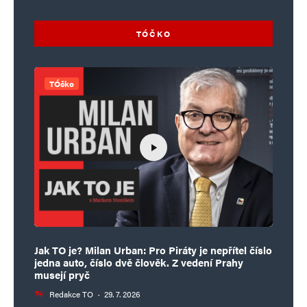
TÓČKO
TÓčko
Jak TO je? Milan Urban: Pro Piráty je nepřítel číslo
jedna auto, číslo dvě člověk. Z vedení Prahy
musejí pryč
Redakce TO
·
29. 7. 2026