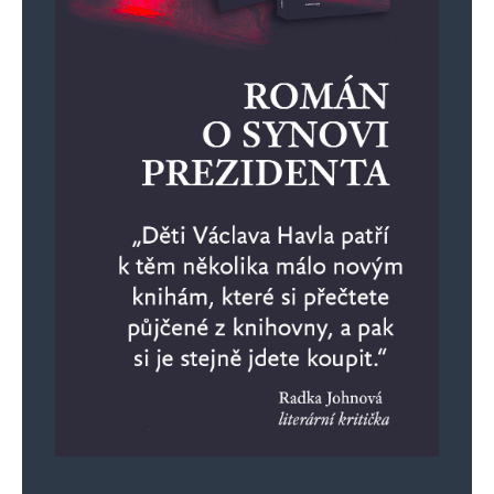
Vaše e-mailová adresa nebude zveřejněna.
Vyžadované informace jsou
označeny
*
Komentář
*
Jméno
*
E-mail
*
Webová stránka