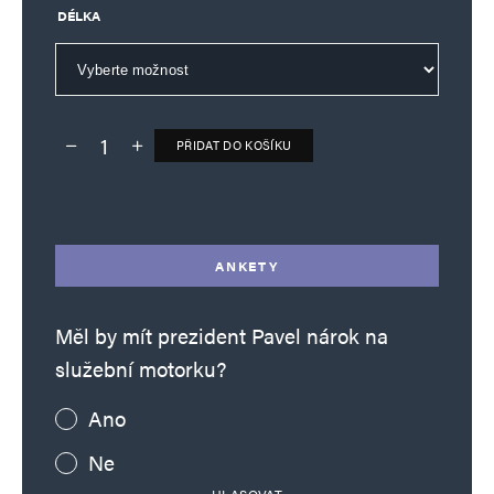
DÉLKA
PŘIDAT DO KOŠÍKU
Deník TO – verze bez reklam množství
Alternative:
ANKETY
Měl by mít prezident Pavel nárok na
služební motorku?
Ano
Ne