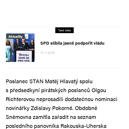
Také čtěte
Aktuality
SPD slíbila jasně podpořit vládu
13. 1. 2026
Poslanec STAN Matěj Hlavatý spolu
s předsedkyní pirátských poslanců Olgou
Richterovou neprosadili dodatečnou nominaci
novinářky Zdislavy Pokorné. Obdobně
Sněmovna zamítla zařadit na seznam
posledního panovníka Rakouska-Uherska