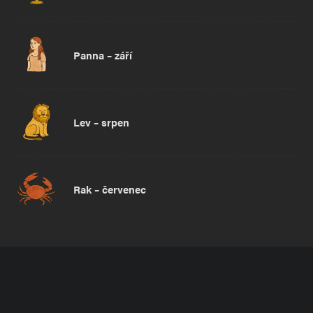
Panna – září
Lev – srpen
Rak – červenec