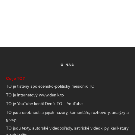
O NÁS
Co je TO?
TO je tištěný společensko-politický měsíčník TO
TO je internetový www.denik.to
TO je YouTube kanál Deník TO – YouTube
TO jsou osobnosti a jejich názory, komentáře, rozhovory, analýzy a
glosy.
TO jsou texty, autorské videopořady, satirické videoklipy, karikatury
a bublináže.