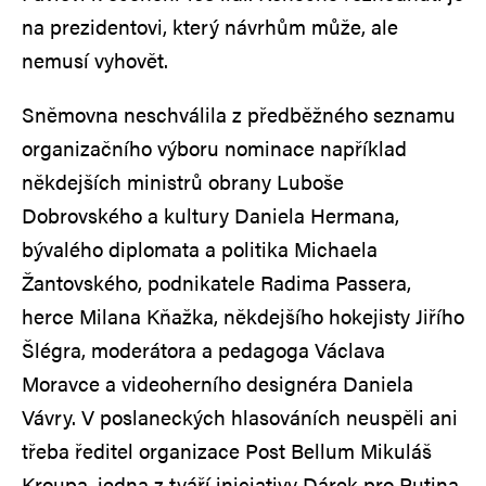
na prezidentovi, který návrhům může, ale
nemusí vyhovět.
Sněmovna neschválila z předběžného seznamu
organizačního výboru nominace například
někdejších ministrů obrany Luboše
Dobrovského a kultury Daniela Hermana,
bývalého diplomata a politika Michaela
Žantovského, podnikatele Radima Passera,
herce Milana Kňažka, někdejšího hokejisty Jiřího
Šlégra, moderátora a pedagoga Václava
Moravce a videoherního designéra Daniela
Vávry. V poslaneckých hlasováních neuspěli ani
třeba ředitel organizace Post Bellum Mikuláš
Kroupa, jedna z tváří iniciativy Dárek pro Putina