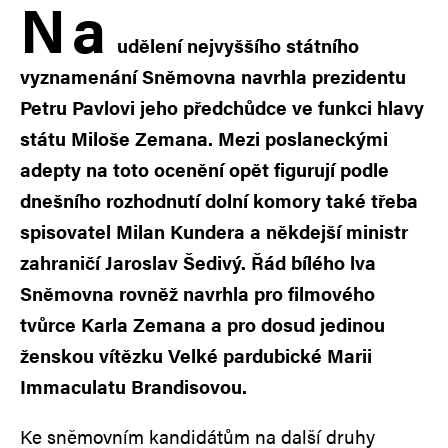
N
a
udělení nejvyššího státního
vyznamenání Sněmovna navrhla prezidentu
Petru Pavlovi jeho předchůdce ve funkci hlavy
státu Miloše Zemana. Mezi poslaneckými
adepty na toto ocenění opět figurují podle
dnešního rozhodnutí dolní komory také třeba
spisovatel Milan Kundera a někdejší ministr
zahraničí Jaroslav Šedivý. Řád bílého lva
Sněmovna rovněž navrhla pro filmového
tvůrce Karla Zemana a pro dosud jedinou
ženskou vítězku Velké pardubické Marii
Immaculatu Brandisovou.
Ke sněmovním kandidátům na další druhy