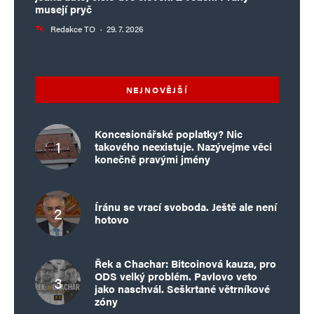
musejí pryč
Redakce TO
·
29. 7. 2026
NEJNOVĚJŠÍ
Koncesionářské poplatky? Nic
takového neexistuje. Nazývejme věci
konečně pravými jmény
Íránu se vrací svoboda. Ještě ale není
hotovo
Řek a Chachar: Bitcoinová kauza, pro
ODS velký problém. Pavlovo veto
jako naschvál. Seškrtané větrníkové
zóny