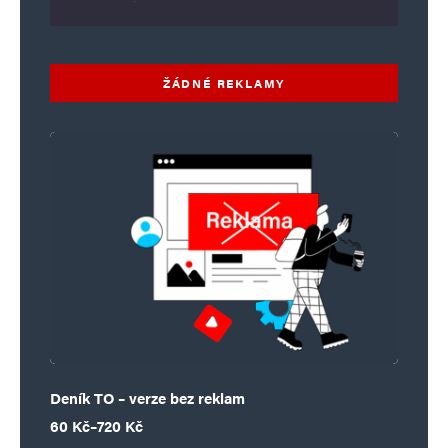
ŽÁDNÉ REKLAMY
Deník TO – verze bez reklam
Rozpětí cen: 60 Kč až 720 Kč
60
Kč
–
720
Kč