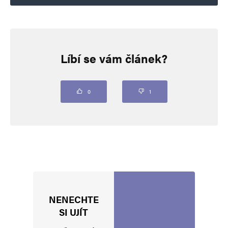
Napsat komentář
Líbí se vám článek?
Vaše e-mailová adresa nebude zveřejněna.
Vyžadované informace jsou
označeny
*
Komentář
*
0
1
NENECHTE
Jméno
*
SI UJÍT