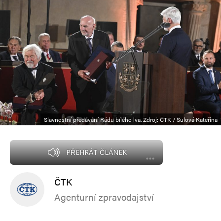
Slavnostní předávání Řádu bílého lva. Zdroj: ČTK / Šulová Kateřina
PŘEHRÁT ČLÁNEK
ČTK
Agenturní zpravodajství