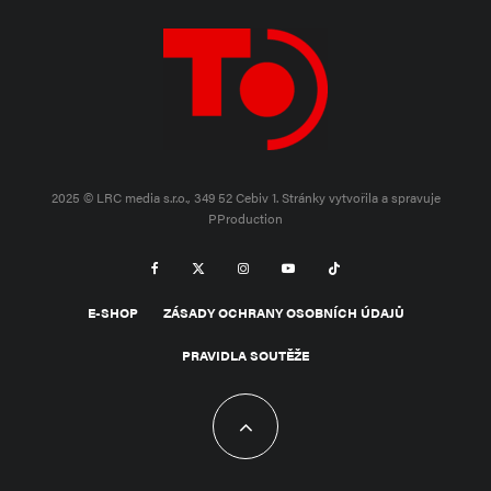
2025 © LRC media s.r.o., 349 52 Cebiv 1.
Stránky vytvořila a spravuje
PProduction
E-SHOP
ZÁSADY OCHRANY OSOBNÍCH ÚDAJŮ
PRAVIDLA SOUTĚŽE