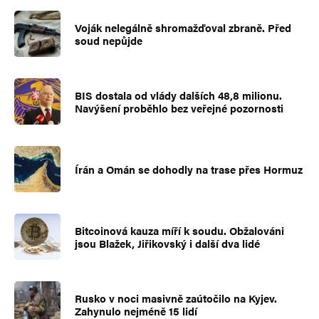
Voják nelegálně shromažďoval zbraně. Před
soud nepůjde
BIS dostala od vlády dalších 48,8 milionu.
Navýšení proběhlo bez veřejné pozornosti
Írán a Omán se dohodly na trase přes Hormuz
Bitcoinová kauza míří k soudu. Obžalováni
jsou Blažek, Jiřikovský i další dva lidé
Rusko v noci masivně zaútočilo na Kyjev.
Zahynulo nejméně 15 lidí