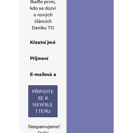
Buďte první,
kdo se dozví
o nových
E-mail
*
Webová stránka
článcích
Deníku TO
Uložit do prohlížeče jméno, e-mail a webovou stránku pro budoucí
komentáře.
Informujte mě o nových komentářích e-mailem.
Informujte mě o nových příspěvcích e-mailem.
Alternative:
Nespamujeme!
Další