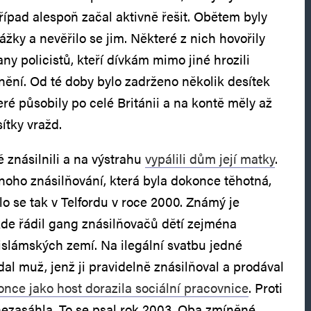
případ alespoň začal aktivně řešit. Obětem byly
žky a nevěřilo se jim. Některé z nich hovořily
any policistů, kteří dívkám mimo jiné hrozili
inění. Od té doby bylo zadrženo několik desítek
ré působily po celé Británii a na kontě měly až
sítky vražd.
znásilnili a na výstrahu
vypálili dům její matky
.
oho znásilňování, která byla dokonce těhotná,
alo se tak v Telfordu v roce 2000. Známý je
 kde řádil gang znásilňovačů dětí zejména
 islámských zemí. Na ilegální svatbu jedné
dal muž, jenž ji pravidelně znásilňoval a prodával
nce jako host dorazila sociální pracovnice
. Proti
ezasáhla. To se psal rok 2003. Oba zmíněné