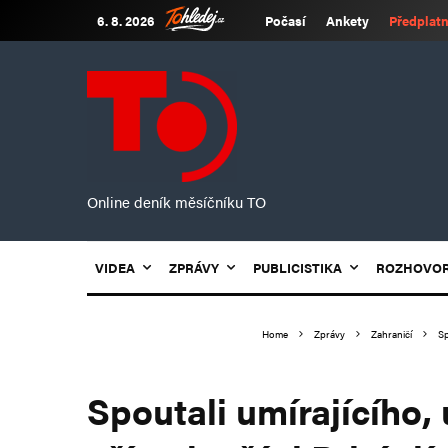
6. 8. 2026
Počasí
Ankety
Předplatn
Online deník měsíčníku TO
VIDEA
ZPRÁVY
PUBLICISTIKA
ROZHOVO
Home
Zprávy
Zahraničí
Sp
Spoutali umírajícího, 