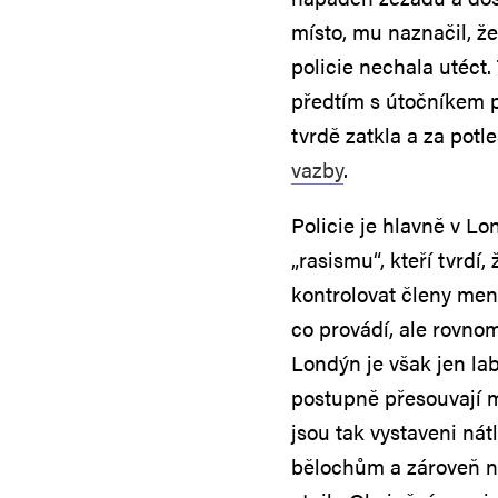
místo, mu naznačil, ž
policie nechala utéct
předtím s útočníkem p
tvrdě zatkla a za potl
vazby
.
Policie je hlavně v Lo
„rasismu“, kteří tvrdí,
kontrolovat členy menš
co provádí, ale rovnom
Londýn je však jen lab
postupně přesouvají m
jsou tak vystaveni nát
bělochům a zároveň ne