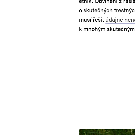
etnik. Obvinění z ras
o skutečných trestnýc
musí řešit
údajné nená
k mnohým skutečným t