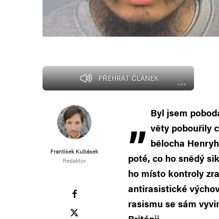
PŘEHRÁT ČLÁNEK
„
Byl jsem pobodá
věty pobouřily 
bělocha Henryh
František Kubásek
poté, co ho snědý s
Redaktor
ho místo kontroly zr
antirasistické výchov
rasismu se sám vyvin
Británii.