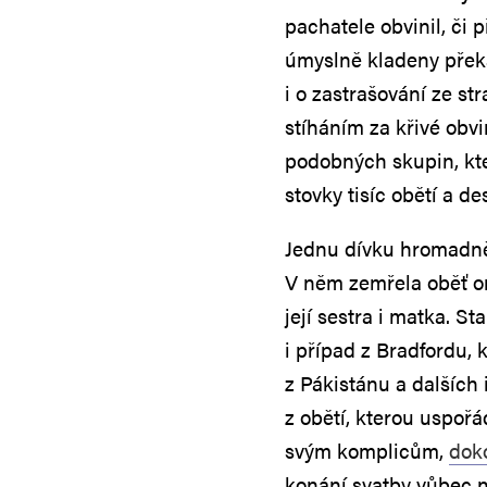
pachatele obvinil, či 
úmyslně kladeny překá
i o zastrašování ze str
stíháním za křivé obv
podobných skupin, kte
stovky tisíc obětí a de
Jednu dívku hromadně 
V něm zemřela oběť on
její sestra i matka. St
i případ z Bradfordu,
z Pákistánu a dalších
z obětí, kterou uspořá
svým komplicům,
doko
konání svatby vůbec n