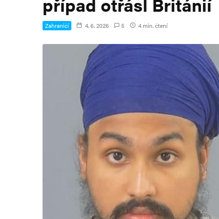
případ otřásl Británií
Zahraničí
4. 6. 2026
5
4 min. čtení