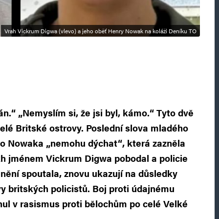
Vrah Vickrum Digwa (vlevo) a jeho oběť Henry Nowak na koláži Deníku TO
n.“ „Nemyslím si, že jsi byl, kámo.“ Tyto dvě
celé Britské ostrovy. Poslední slova mladého
o Nowaka „nemohu dýchat“, která zazněla
ikh jménem Vickrum Digwa pobodal a policie
anění spoutala, znovu ukazují na důsledky
y britských policistů. Boj proti údajnému
ul v rasismus proti bělochům po celé Velké