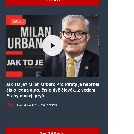
TÓčko
Jak TO je? Milan Urban: Pro Piráty je nepřítel
číslo jedna auto, číslo dvě člověk. Z vedení
Prahy musejí pryč
Redakce TO
·
29. 7. 2026
NEJNOVĚJŠÍ