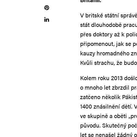
V britské státní správě
stát dlouhodobě pracu
přes doktory až k polic
připomenout, jak se po
kauzy hromadného znás
Kvůli strachu, že budo
Kolem roku 2013 došlo 
o mnoho let zbrzdil p
zatčeno několik Páki
1400 znásilnění dětí. 
ve skupině a oběti „
původu. Skutečný poč
let se nenašel žádný o