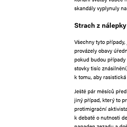
skandály vyplynuly na
Strach z nálepky
Všechny tyto případy, 
provázely obavy úředn
pokud budou případy ř
stovky tisíc znásilnění
k tomu, aby rasistická
Ještě pár měsíců pře
jiný případ, který to 
protimigrační aktivis
k debatě o nutnosti d
napaden zezadu a došlo