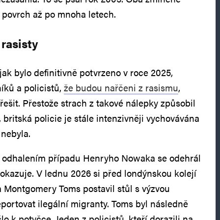
 povrch až po mnoha letech.
 rasisty
jak bylo definitivně potvrzeno v roce 2025,
íků a policistů,
že budou nařčeni z rasismu
,
ešit. Přestože strach z takové nálepky způsobil
, britská policie je stále intenzivněji vychovávána
 nebyla.
d odhalením případu Henryho Nowaka se odehrál
prokazuje. V lednu 2026 si před londýnskou kolejí
ta Montgomery Toms postavil stůl s výzvou
eportovat ilegální migranty. Toms byl následně
 k potyčce. Jeden z policistů, kteří dorazili na