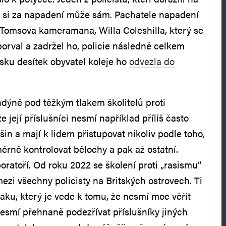
e si za napadení může sám. Pachatele napadení
. Tomsova kameramana, Willa Coleshilla, který se
orval a zadržel ho, policie následně celkem
esku desítek obyvatel koleje ho
odvezla do
ndýně pod těžkým tlakem školitelů proti
 že její příslušníci nesmí například příliš často
in a mají k lidem přistupovat nikoliv podle toho,
ěrně kontrolovat bělochy a pak až ostatní.
oratoří. Od roku 2022 se školení proti „rasismu“
ezi všechny policisty na Britských ostrovech. Ti
laku, který je vede k tomu, že nesmí moc věřit
smí přehnaně podezřívat příslušníky jiných