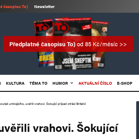
é časopisu To)
Newsletter
Předplatné časopisu To)
od 85 Kč/měsíc >>
R
KULTURA
TÉMA TO
HUMOR
AKTUÁLNÍ ČÍSLO
E-SHOP
outali umírajícího, uvěřili vrahovi. Šokující případ otřásl Británií
uvěřili vrahovi. Šokující