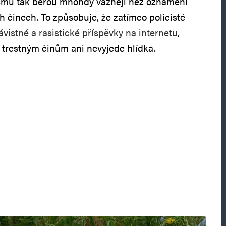
ismu tak berou mnohdy vážněji než oznámení
h činech. To způsobuje, že zatímco policisté
vistné a rasistické příspěvky na internetu
,
restným činům ani nevyjede hlídka.