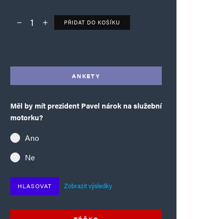
PŘIDAT DO KOŠÍKU
Deník TO – verze bez reklam množství
Alternative:
ANKETY
Měl by mít prezident Pavel nárok na služební
motorku?
Ano
Ne
Zobrazit výsledky
HLASOVAT
TÓČKO