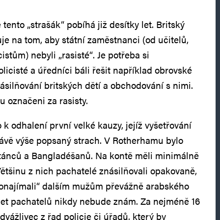
 tento „strašák“ pobíhá již desítky let. Britský
je na tom, aby státní zaměstnanci (od učitelů,
istům) nebyli „rasisté“. Je potřeba si
licisté a úředníci báli řešit například obrovské
ilňování britských dětí a obchodování s nimi.
u označeni za rasisty.
k odhalení první velké kauzy, jejíž vyšetřování
rávě výše popsaný strach. V Rotherhamu bylo
stánců a Bangladéšanů. Na kontě měli minimálně
Většinu z nich pachatelé znásilňovali opakovaně,
pronajímali“ dalším mužům převážně arabského
et pachatelů nikdy nebude znám. Za nejméně 16
dvážlivec z řad policie či úřadů, který by