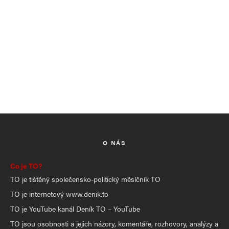
O NÁS
Co je TO?
TO je tištěný společensko-politický měsíčník TO
TO je internetový www.denik.to
TO je YouTube kanál Deník TO – YouTube
TO jsou osobnosti a jejich názory, komentáře, rozhovory, analýzy a