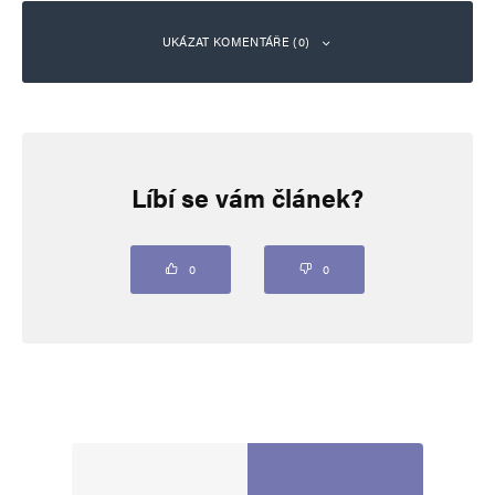
UKÁZAT KOMENTÁŘE (0)
Napsat komentář
Líbí se vám článek?
Vaše e-mailová adresa nebude zveřejněna.
Vyžadované informace jsou
označeny
*
Komentář
*
0
0