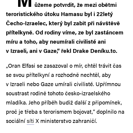
ůžeme potvrdit, že mezi obětmi
teroristického útoku Hamasu byl i 22letý
Čecho-Izraelec, který byl zabit při návštěvě
přítelkyně. Od rodiny víme, ze byl zastáncem
míru a toho, aby neumírali civilisté ani
v Izraeli, ani v Gaze,” řekl Drake Deníku.to.
„Oran Elfasi se zasazoval o mír, chtěl trávit čas
se svou přítelkyní a rozhodně nechtěl, aby
v Izraeli nebo Gaze umírali civilisté. Upřímnou
soustrast rodině tohoto česko-izraelského
mladíka. Jeho příběh budiž další z připomínek,
proč je třeba s terorismem bojovat,“ doplnilo na
sociální
síti
X ministerstvo zahraničí.