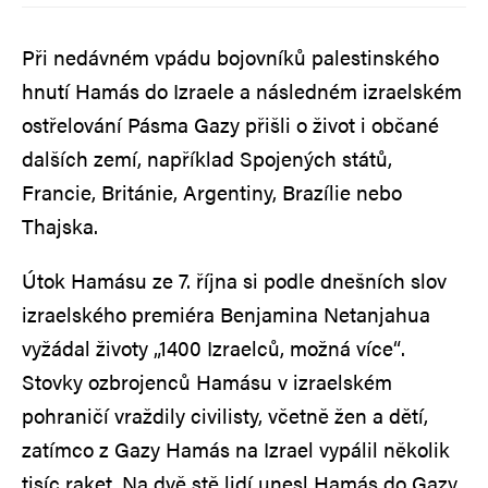
Při nedávném vpádu bojovníků palestinského
hnutí Hamás do Izraele a následném izraelském
ostřelování Pásma Gazy přišli o život i občané
dalších zemí, například Spojených států,
Francie, Británie, Argentiny, Brazílie nebo
Thajska.
Útok Hamásu ze 7. října si podle dnešních slov
izraelského premiéra Benjamina Netanjahua
vyžádal životy „1400 Izraelců, možná více“.
Stovky ozbrojenců Hamásu v izraelském
pohraničí vraždily civilisty, včetně žen a dětí,
zatímco z Gazy Hamás na Izrael vypálil několik
tisíc raket. Na dvě stě lidí unesl Hamás do Gazy