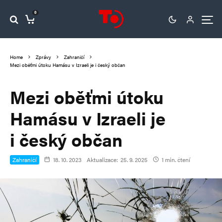
0
Home
Zprávy
Zahraničí
Mezi oběťmi útoku Hamásu v Izraeli je i český občan
Mezi oběťmi útoku
Hamásu v Izraeli je
i český občan
Zahraničí
18. 10. 2023
Aktualizace:
25. 9. 2025
1 min. čtení