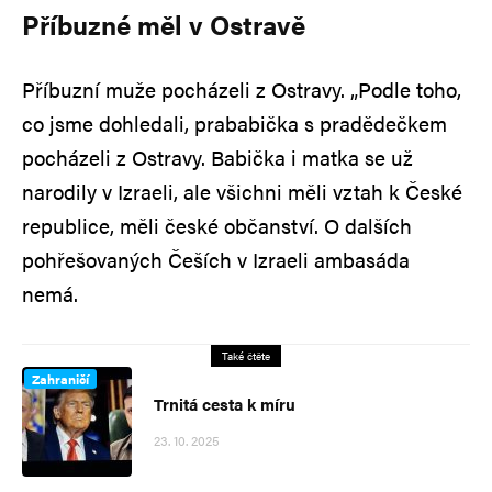
Příbuzné měl v Ostravě
Příbuzní muže pocházeli z Ostravy. „Podle toho,
co jsme dohledali, prababička s pradědečkem
pocházeli z Ostravy. Babička i matka se už
narodily v Izraeli, ale všichni měli vztah k České
republice, měli české občanství. O dalších
pohřešovaných Češích v Izraeli ambasáda
nemá.
Také čtěte
Zahraničí
Trnitá cesta k míru
23. 10. 2025