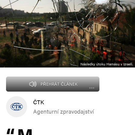
Následky útoku Hamásu v Izraeli.
PŘEHRÁT ČLÁNEK
ČTK
Agenturní zpravodajství
“
M