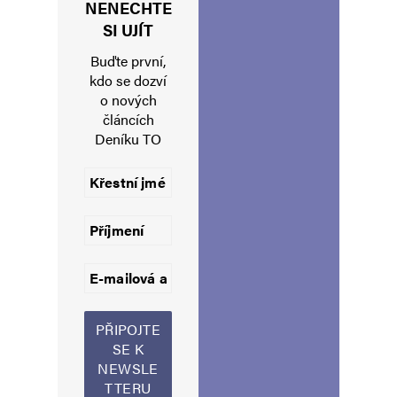
NENECHTE
Jméno
*
SI UJÍT
Buďte první,
kdo se dozví
o nových
E-mail
*
Webová stránka
článcích
Deníku TO
Uložit do prohlížeče jméno, e-mail a webovou stránku pro budoucí
komentáře.
Informujte mě o nových komentářích e-mailem.
Informujte mě o nových příspěvcích e-mailem.
Alternative: