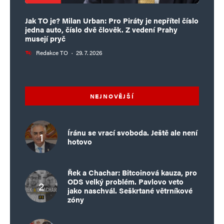
Jak TO je? Milan Urban: Pro Piráty je nepřítel číslo
jedna auto, číslo dvě člověk. Z vedení Prahy
musejí pryč
Redakce TO
·
29. 7. 2026
NEJNOVĚJŠÍ
Íránu se vrací svoboda. Ještě ale není
hotovo
Řek a Chachar: Bitcoinová kauza, pro
ODS velký problém. Pavlovo veto
jako naschvál. Seškrtané větrníkové
zóny