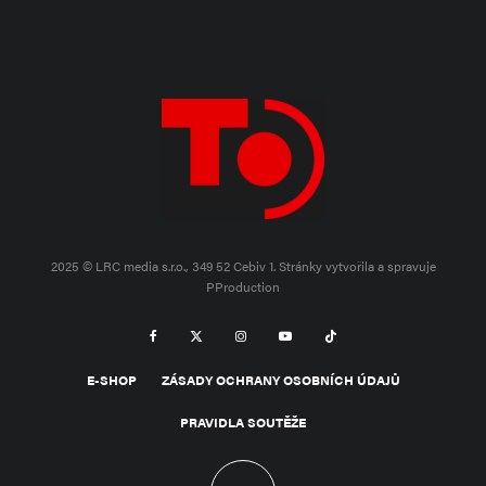
2025 © LRC media s.r.o., 349 52 Cebiv 1.
Stránky vytvořila a spravuje
PProduction
E-SHOP
ZÁSADY OCHRANY OSOBNÍCH ÚDAJŮ
PRAVIDLA SOUTĚŽE