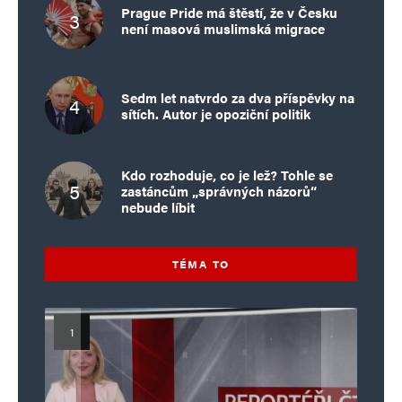
Prague Pride má štěstí, že v Česku
není masová muslimská migrace
Sedm let natvrdo za dva příspěvky na
sítích. Autor je opoziční politik
Kdo rozhoduje, co je lež? Tohle se
zastáncům „správných názorů“
nebude líbit
TÉMA TO