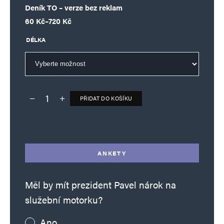
Deník TO – verze bez reklam
Rozpětí cen: 60 Kč až 720 Kč
60
Kč
–
720
Kč
DÉLKA
PŘIDAT DO KOŠÍKU
Deník TO – verze bez reklam množství
Alternative:
ANKETY
Měl by mít prezident Pavel nárok na
služební motorku?
Ano