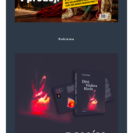
Jméno
*
Reklama
E-mail
*
Webová stránka
Uložit do prohlížeče jméno, e-mail a webovou stránku pro budoucí
komentáře.
Informujte mě o nových komentářích e-mailem.
Informujte mě o nových příspěvcích e-mailem.
Alternative: