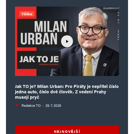
TÓčko
Jak TO je? Milan Urban: Pro Piráty je nepřítel číslo
jedna auto, číslo dvě člověk. Z vedení Prahy
musejí pryč
Redakce TO
·
29. 7. 2026
NEJNOVĚJŠÍ