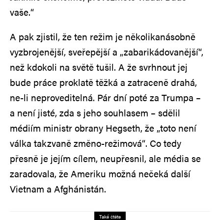
vaše.“
A pak zjistil, že ten režim je několikanásobně
vyzbrojenější, sveřepější a „zabarikádovanější“,
než kdokoli na světě tušil. A že svrhnout jej
bude práce proklatě těžká a zatraceně drahá,
ne-li neproveditelná. Pár dní poté za Trumpa –
a není jisté, zda s jeho souhlasem – sdělil
médiím ministr obrany Hegseth, že „toto není
válka takzvaně změno-režimová“. Co tedy
přesně je jejím cílem, neupřesnil, ale média se
zaradovala, že Ameriku možná nečeká další
Vietnam a Afghánistán.
Také čtěte