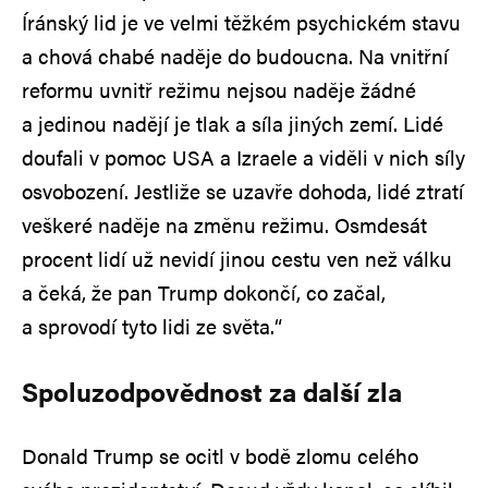
Íránský lid je ve velmi těžkém psychickém stavu
a chová chabé naděje do budoucna. Na vnitřní
reformu uvnitř režimu nejsou naděje žádné
a jedinou nadějí je tlak a síla jiných zemí. Lidé
doufali v pomoc USA a Izraele a viděli v nich síly
osvobození. Jestliže se uzavře dohoda, lidé ztratí
veškeré naděje na změnu režimu. Osmdesát
procent lidí už nevidí jinou cestu ven než válku
a čeká, že pan Trump dokončí, co začal,
a sprovodí tyto lidi ze světa.“
Spoluzodpovědnost za další zla
Donald Trump se ocitl v bodě zlomu celého