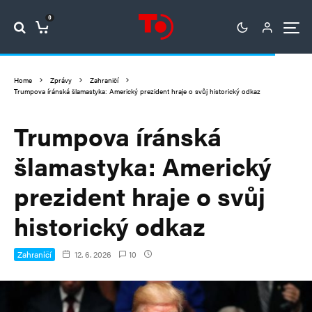
0
Home
Zprávy
Zahraničí
Trumpova íránská šlamastyka: Americký prezident hraje o svůj historický odkaz
Trumpova íránská
šlamastyka: Americký
prezident hraje o svůj
historický odkaz
Zahraničí
12. 6. 2026
10