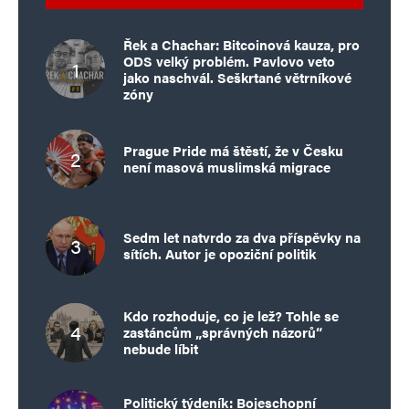
Řek a Chachar: Bitcoinová kauza, pro
ODS velký problém. Pavlovo veto
jako naschvál. Seškrtané větrníkové
zóny
Prague Pride má štěstí, že v Česku
není masová muslimská migrace
Sedm let natvrdo za dva příspěvky na
sítích. Autor je opoziční politik
Kdo rozhoduje, co je lež? Tohle se
zastáncům „správných názorů“
nebude líbit
Politický týdeník: Bojeschopní