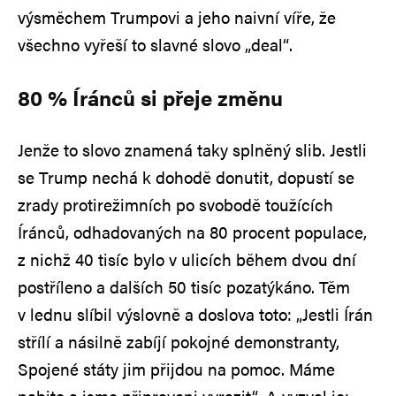
výsměchem Trumpovi a jeho naivní víře, že
všechno vyřeší to slavné slovo „deal“.
80 % Íránců si přeje změnu
Jenže to slovo znamená taky splněný slib. Jestli
se Trump nechá k dohodě donutit, dopustí se
zrady protirežimních po svobodě toužících
Íránců, odhadovaných na 80 procent populace,
z nichž 40 tisíc bylo v ulicích během dvou dní
postříleno a dalších 50 tisíc pozatýkáno. Těm
v lednu slíbil výslovně a doslova toto: „Jestli Írán
střílí a násilně zabíjí pokojné demonstranty,
Spojené státy jim přijdou na pomoc. Máme