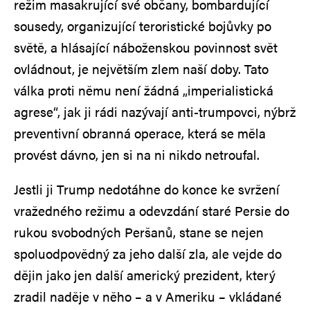
režim masakrující své občany, bombardující
sousedy, organizující teroristické bojůvky po
světě, a hlásající náboženskou povinnost svět
ovládnout, je největším zlem naší doby. Tato
válka proti němu není žádná „imperialistická
agrese“, jak ji rádi nazývají anti-trumpovci, nýbrž
preventivní obranná operace, která se měla
provést dávno, jen si na ni nikdo netroufal.
Jestli ji Trump nedotáhne do konce ke svržení
vražedného režimu a odevzdání staré Persie do
rukou svobodných Peršanů, stane se nejen
spoluodpovědný za jeho další zla, ale vejde do
dějin jako jen další americký prezident, který
zradil naděje v něho – a v Ameriku – vkládané