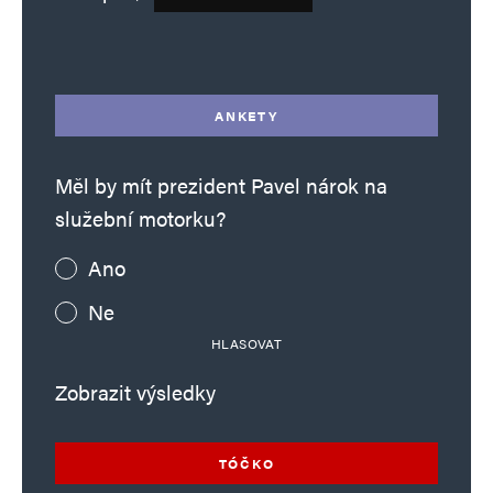
Deník TO – verze bez reklam množství
Alternative:
ANKETY
Měl by mít prezident Pavel nárok na
služební motorku?
Ano
Ne
HLASOVAT
Zobrazit výsledky
TÓČKO