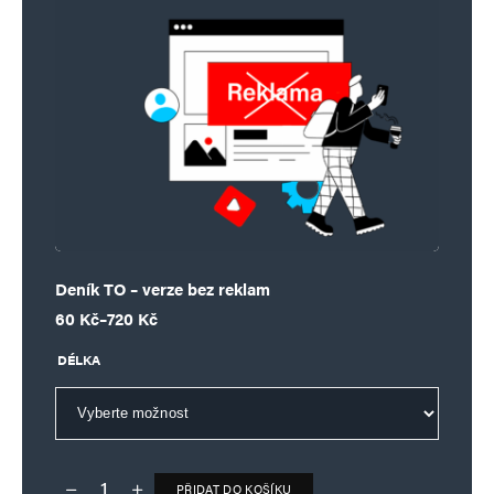
Deník TO – verze bez reklam
Rozpětí cen: 60 Kč až 720 Kč
60
Kč
–
720
Kč
DÉLKA
PŘIDAT DO KOŠÍKU