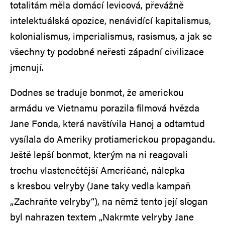
totalitám měla domácí levicová, převážně
intelektuálská opozice, nenávidící kapitalismus,
kolonialismus, imperialismus, rasismus, a jak se
všechny ty podobné neřesti západní civilizace
jmenují.
Dodnes se traduje bonmot, že americkou
armádu ve Vietnamu porazila filmová hvězda
Jane Fonda, která navštívila Hanoj a odtamtud
vysílala do Ameriky protiamerickou propagandu.
Ještě lepší bonmot, kterým na ni reagovali
trochu vlastenečtější Američané, nálepka
s kresbou velryby (Jane taky vedla kampaň
„Zachraňte velryby“), na němž tento její slogan
byl nahrazen textem „Nakrmte velryby Jane