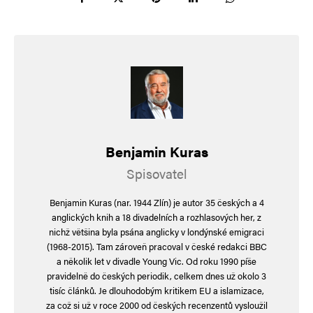
všeho nedokázal zlepšit ekonomickou situaci
normálních lidí. Ti příště zkusí volit demokraty
v naději, že tentokrát dostanou něco jiného než
migranty a vyšší daně. Nedokázal ani pohnat
progresivisty k odpovědnosti. Za BLM, za zločiny
v důsledku „defund the police“, za škody
vyvolané zelenou politikou, za všechny mrtvé
Benjamin Kuras
a okradené v důsledku škodlivé imigrační
Spisovatel
politiky. Zašlápl hydře některá chapadla, ale
nezlikvidoval ji. Vyvázání z Green Dealu
Benjamin Kuras (nar. 1944 Zlín) je autor 35 českých a 4
a z dalších hloupostí je tak nejspíš jen dočasné.
anglických knih a 18 divadelních a rozhlasových her, z
nichž většina byla psána anglicky v londýnské emigraci
(1968-2015). Tam zároveň pracoval v české redakci BBC
Íránský neúspěch by voliči přehlédli, kdyby na
a několik let v divadle Young Vic. Od roku 1990 píše
svých právech, bezpečnosti, jistotách a zejména
pravidelně do českých periodik, celkem dnes už okolo 3
tisíc článků. Je dlouhodobým kritikem EU a islamizace,
peněžence viděli přínos. Jinak to bude vítaný
za což si už v roce 2000 od českých recenzentů vysloužil