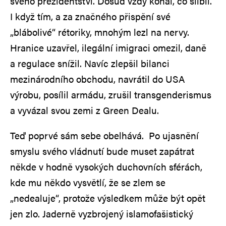
svého prezidentství. Dosud vždy konal, co slíbil.
I když tím, a za značného přispění své
„blábolivé“ rétoriky, mnohým lezl na nervy.
Hranice uzavřel, ilegální imigraci omezil, daně
a regulace snížil. Navíc zlepšil bilanci
mezinárodního obchodu, navrátil do USA
výrobu, posílil armádu, zrušil transgenderismus
a vyvázal svou zemi z Green Dealu.
Teď poprvé sám sebe obelhává. Po ujasnění
smyslu svého vládnutí bude muset zapátrat
někde v hodně vysokých duchovních sférách,
kde mu někdo vysvětlí, že se zlem se
„nedealuje“, protože výsledkem může být opět
jen zlo. Jaderně vyzbrojený islamofašistický