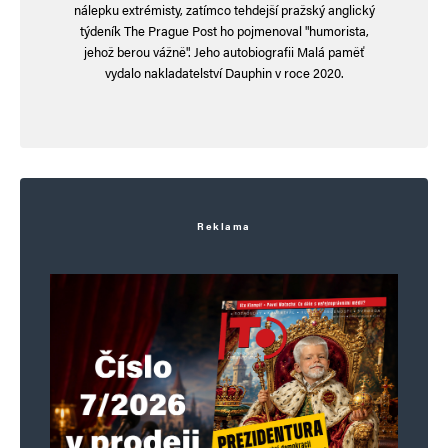
prvek do obrazu velkohubého, oranžového
nálepku extrémisty, zatímco tehdejší pražský anglický
týdeník The Prague Post ho pojmenoval "humorista,
poloblázna, který do dějin zapíší progresivisté.
jehož berou vážně". Jeho autobiografii Malá paměť
vydalo nakladatelství Dauphin v roce 2020.
Navigace pro komentáře
Starší komentáře
Napsat komentář
Vaše e-mailová adresa nebude zveřejněna.
Vyžadované informace jsou
označeny
*
Reklama
Komentář
*