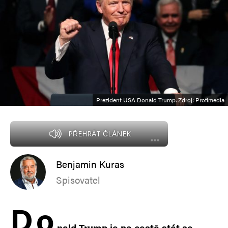
Prezident USA Donald Trump. Zdroj: Profimedia
PŘEHRÁT ČLÁNEK
Benjamin Kuras
Spisovatel
D
o
nald Trump je na cestě stát se