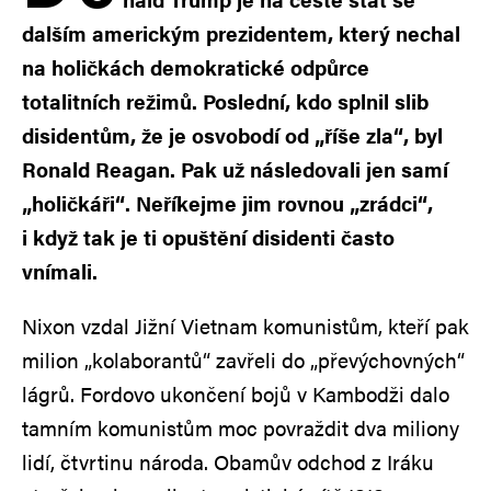
dalším americkým prezidentem, který nechal
na holičkách demokratické odpůrce
totalitních režimů. Poslední, kdo splnil slib
disidentům, že je osvobodí od „říše zla“, byl
Ronald Reagan. Pak už následovali jen samí
„holičkáři“. Neříkejme jim rovnou „zrádci“,
i když tak je ti opuštění disidenti často
vnímali.
Nixon vzdal Jižní Vietnam komunistům, kteří pak
milion „kolaborantů“ zavřeli do „převýchovných“
lágrů. Fordovo ukončení bojů v Kambodži dalo
tamním komunistům moc povraždit dva miliony
lidí, čtvrtinu národa. Obamův odchod z Iráku