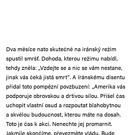
Dva měsíce nato skutečně na iránský režim
spustil smršť. Dohoda, kterou režimu nabídl,
tehdy zněla: „Vzdejte se a nic se vám nestane,
jinak vás čeká jistá smrt“. A íránskému disentu
přidal toto pompézní povzbuzení: „Amerika vás
podporuje obrovskou a drtivou silou. Přišel čas
uchopit vlastní osud a rozpoutat blahobytnou
a skvělou budoucnost, kterou máte na dosah.
Toto je čas k akci. Nenechte jej promarnit.
Jakmile skončíme, převezměte vládu. Bude