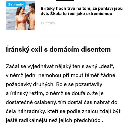
Zahraničí
Britský hoch trvá na tom, že pohlaví jsou
dvě. Škola to řeší jako extremismus
13. 7. 2024
Íránský exil s domácím disentem
Začal se vyjednávat nějaký ten slavný „deal“,
v němž jedni nemohou přijmout téměř žádné
požadavky druhých. Boje se pozastavily
a íránský režim, o němž se doufalo, že je
dostatečně oslabený, tím dostal čas nabrat do
čela náhradníky, kteří se podle znalců zdají být
ještě radikálnější než jejich předchůdci.