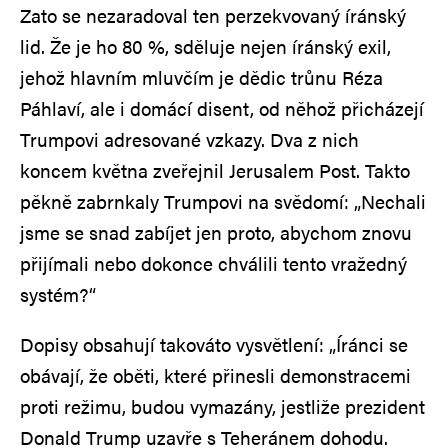
Zato se nezaradoval ten perzekvovaný íránský
lid. Že je ho 80 %, sděluje nejen íránský exil,
jehož hlavním mluvčím je dědic trůnu Réza
Páhlaví, ale i domácí disent, od něhož přicházejí
Trumpovi adresované vzkazy. Dva z nich
koncem května zveřejnil Jerusalem Post. Takto
pěkně zabrnkaly Trumpovi na svědomí: „Nechali
jsme se snad zabíjet jen proto, abychom znovu
přijímali nebo dokonce chválili tento vražedný
systém?“
Dopisy obsahují takováto vysvětlení: „Íránci se
obávají, že oběti, které přinesli demonstracemi
proti režimu, budou vymazány, jestliže prezident
Donald Trump uzavře s Teheránem dohodu.