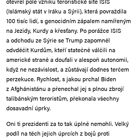
otevřel pole vzniku teroristické sítě ISIS
(Islámský stát v Iráku a Sýrii), která povraždila
100 tisíc lidí, s genocidním zápalem namířeným
na Jezidy, Kurdy a křesťany. Po porážce ISIS
a odchodu ze Sýrie se Trump zapomněl
odvděčit Kurdům, kteří statečně válčili na
americké straně a doufali v alespoň autonomii,
když ne nezávislost, a zůstávají dodnes terčem
perzekuce. Rychlost, s jakou prchal Biden
z Afghánistánu a přenechal jej s plnou zbrojí
talibánským teroristům, překonala všechny
dosavadní úprky.
Oni ti prezidenti za to tak úplně nemohli. Velký
podíl na těch jejich úprcích z bojů proti