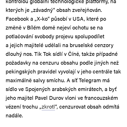
kontrolou globální technologické platformy, na
kterých je „závadný“ obsah zveřejňován.
Facebook a „X-ko“ působí v USA, které po
změně v Bílém domě nejeví ochotu se na
potlačování svobody projevu spolupodílet
a jejich majitelé udělali na bruselské cenzory
dlouhý nos. Tik Tok sídlí v Číně, takže případné
požadavky na cenzuru obsahu podle jiných než
pekingských pravidel vyvolají v jeho centrále tak
maximálně salvy smíchu. A síť Telegram má
sídlo ve Spojených arabských emirátech, a byť
jeho majitel Pavel Durov vloni ve francouzském
vězení trochu „
zkrotl
“, cenzurovat obsah odmítá
nadále.