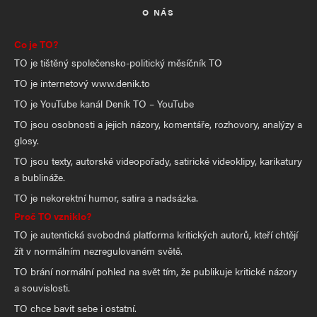
O NÁS
Co je TO?
TO je tištěný společensko-politický měsíčník TO
TO je internetový www.denik.to
TO je YouTube kanál Deník TO – YouTube
TO jsou osobnosti a jejich názory, komentáře, rozhovory, analýzy a
glosy.
TO jsou texty, autorské videopořady, satirické videoklipy, karikatury
a bublináže.
TO je nekorektní humor, satira a nadsázka.
Proč TO vzniklo?
TO je autentická svobodná platforma kritických autorů, kteří chtějí
žít v normálním nezregulovaném světě.
TO brání normální pohled na svět tím, že publikuje kritické názory
a souvislosti.
TO chce bavit sebe i ostatní.