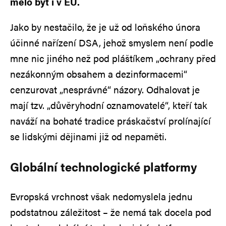
mělo být i v EU.
Jako by nestačilo, že je už od loňského února
účinné nařízení DSA, jehož smyslem není podle
mne nic jiného než pod pláštíkem „ochrany před
nezákonným obsahem a dezinformacemi“
cenzurovat „nesprávné“ názory. Odhalovat je
mají tzv. „důvěryhodní oznamovatelé“, kteří tak
naváží na bohaté tradice práskačství prolínající
se lidskými dějinami již od nepaměti.
Globální technologické platformy
Evropská vrchnost však nedomyslela jednu
podstatnou záležitost – že nemá tak docela pod