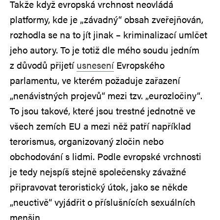
Takže když evropská vrchnost neovládá
platformy, kde je „závadný“ obsah zveřejňován,
rozhodla se na to jít jinak – kriminalizací umlčet
jeho autory. To je totiž dle mého soudu jedním
z důvodů přijetí
usnesení
Evropského
parlamentu, ve kterém požaduje zařazení
„nenávistných projevů“ mezi tzv. „eurozločiny“.
To jsou takové, které jsou trestné jednotně ve
všech zemích EU a mezi něž patří například
terorismus, organizovaný zločin nebo
obchodování s lidmi. Podle evropské vrchnosti
je tedy nejspíš stejně společensky závažné
připravovat teroristický útok, jako se někde
„neuctivě“ vyjádřit o příslušnících sexuálních
menšin…