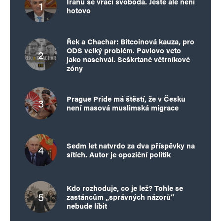
Íránu se vrací svoboda. Ještě ale není
hotovo
Řek a Chachar: Bitcoinová kauza, pro
ODS velký problém. Pavlovo veto
jako naschvál. Seškrtané větrníkové
zóny
Prague Pride má štěstí, že v Česku
není masová muslimská migrace
Sedm let natvrdo za dva příspěvky na
sítích. Autor je opoziční politik
Kdo rozhoduje, co je lež? Tohle se
zastáncům „správných názorů“
nebude líbit