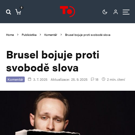
0
Home
Publicistika
Komentář
Brusel bojuje proti svobodě slova
Brusel bojuje proti
svobodě slova
Komentář
3. 7. 2025
Aktualizace:
25. 9. 2025
18
2 min. čtení