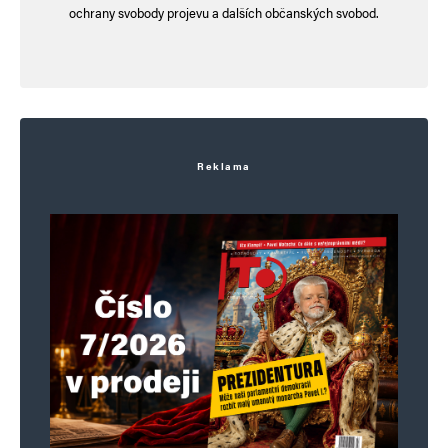
ochrany svobody projevu a dalších občanských svobod.
Jméno
*
E-mail
*
Webová stránka
Reklama
Uložit do prohlížeče jméno, e-mail a webovou stránku pro budoucí
komentáře.
Informujte mě o nových komentářích e-mailem.
Informujte mě o nových příspěvcích e-mailem.
Alternative: