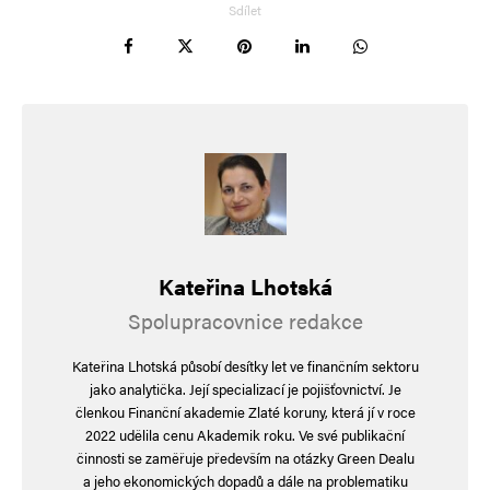
Sdílet
362615
Navigace pro komentáře
Starší komentáře
Napsat komentář
Vaše e-mailová adresa nebude zveřejněna.
Vyžadované informace jsou
označeny
*
Komentář
*
Kateřina Lhotská
Spolupracovnice redakce
Kateřina Lhotská působí desítky let ve finančním sektoru
jako analytička. Její specializací je pojišťovnictví. Je
členkou Finanční akademie Zlaté koruny, která jí v roce
2022 udělila cenu Akademik roku. Ve své publikační
činnosti se zaměřuje především na otázky Green Dealu
a jeho ekonomických dopadů a dále na problematiku