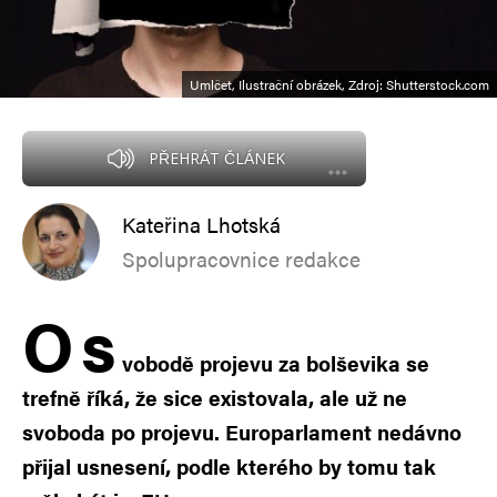
Umlčet, Ilustrační obrázek, Zdroj: Shutterstock.com
PŘEHRÁT ČLÁNEK
Kateřina Lhotská
Spolupracovnice redakce
O
s
vobodě projevu za bolševika se
trefně říká, že sice existovala, ale už ne
svoboda po projevu. Europarlament nedávno
přijal usnesení, podle kterého by tomu tak