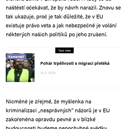
naštěstí očekávat, že by návrh narazil. Znovu se
tak ukazuje, proč je tak důležité, že v EU
existuje právo veta a jak nebezpečné je volání
některých našich politiků po jeho zrušení.
Také čtěte
Komentář
Pohár trpělivosti s migrací přetéká
14. 8. 2024
Nicméně je zřejmé, že myšlenka na
kriminalizaci „nesprávných“ názorů je v EU
zakořeněna opravdu pevně a v blízké
budoucnosti budeme nepochybně svědky