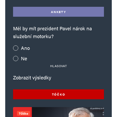
ANKETY
Měl by mít prezident Pavel nárok na
služební motorku?
Ano
Ne
HLASOVAT
Zobrazit výsledky
TÓČKO
TÓčko