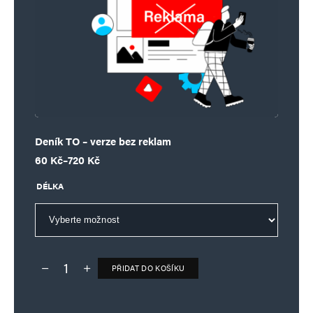
Deník TO – verze bez reklam
Rozpětí cen: 60 Kč až 720 Kč
60
Kč
–
720
Kč
DÉLKA
PŘIDAT DO KOŠÍKU
Deník TO – verze bez reklam množství
Alternative: